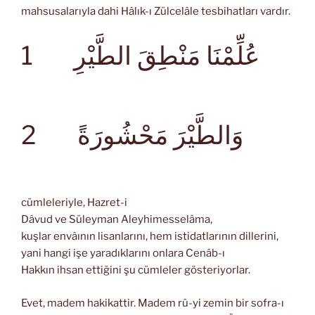
mahsusalarıyla dahi Hâlık-ı Zülcelâle tesbihatları vardır.
1
عُلِّمْنَا مَنْطِقَ الطَّيْرِ
وَالطَّيْرَ مَحْشُورَةً
2
cümleleriyle, Hazret-i
Dâvud ve Süleyman Aleyhimesselâma,
kuşlar envâının lisanlarını, hem istidatlarının dillerini,
yani hangi işe yaradıklarını onlara Cenâb-ı
Hakkın ihsan ettiğini şu cümleler gösteriyorlar.
Evet, madem hakikattir. Madem rû-yi zemin bir sofra-ı