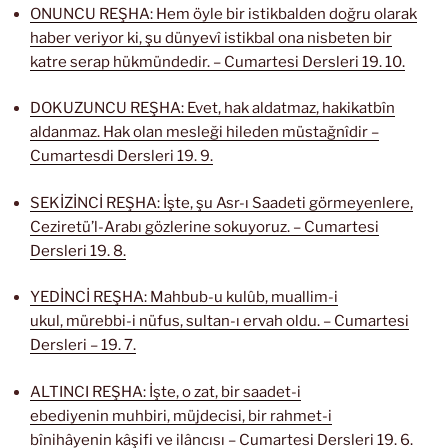
ONUNCU REŞHA: Hem öyle bir istikbalden doğru olarak
haber veriyor ki, şu dünyevî istikbal ona nisbeten bir
katre serap hükmündedir. – Cumartesi Dersleri 19. 10.
DOKUZUNCU REŞHA: Evet, hak aldatmaz, hakikatbîn
aldanmaz. Hak olan mesleği hileden müstağnîdir –
Cumartesdi Dersleri 19. 9.
SEKİZİNCİ REŞHA: İşte, şu Asr-ı Saadeti görmeyenlere,
Ceziretü’l-Arabı gözlerine sokuyoruz. – Cumartesi
Dersleri 19. 8.
YEDİNCİ REŞHA: Mahbub-u kulûb, muallim-i
ukul, mürebbi-i nüfus, sultan-ı ervah oldu. – Cumartesi
Dersleri – 19. 7.
ALTINCI REŞHA: İşte, o zat, bir saadet-i
ebediyenin muhbiri, müjdecisi, bir rahmet-i
bînihâyenin kâşifi ve ilâncısı – Cumartesi Dersleri 19. 6.