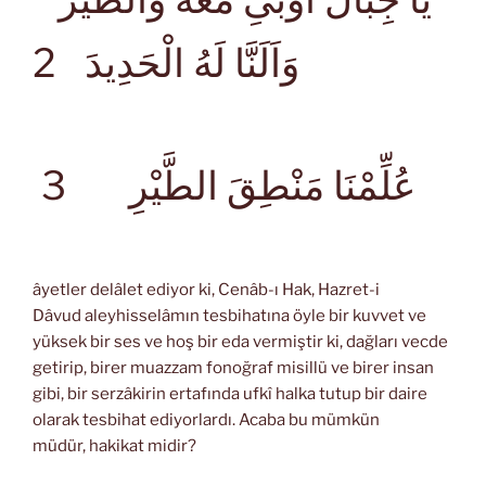
وَاَلَنَّا لَهُ الْحَدِيدَ
2
3
عُلِّمْنَا مَنْطِقَ الطَّيْرِ
âyetler delâlet ediyor ki, Cenâb-ı Hak, Hazret-i
Dâvud aleyhisselâmın tesbihatına öyle bir kuvvet ve
yüksek bir ses ve hoş bir eda vermiştir ki, dağları vecde
getirip, birer muazzam fonoğraf misillü ve birer insan
gibi, bir serzâkirin ertafında ufkî halka tutup bir daire
olarak tesbihat ediyorlardı. Acaba bu mümkün
müdür, hakikat midir?