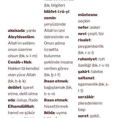
(bk. bilgiler)
hilâfet-i rû-yi
müstesna
:
zemin
:
seçkin
yeryüzünde
nefer
: asker
aksisada
: yankı
Allah’ın izni
nevi
: çeşit, tür
Aleyhisselâm
:
dairesinde ve
risalet
:
Allah’ın selâmı
Onun adına
peygamberlik
onun üzerine
icraatta
(bk. r-s-l)
olsun (bk. s-l-m)
bulunma
ruhaniyet
: ruh
Cenâb-ı Hak
:
şeklinde insana
özelliği (bk. r-v-ḥ)
Hakkın tâ kendisi
verilen görev
şakirt
: talebe
olan yüce Allah
(bk. ḫ-l-f)
saltanat
:
(bk. ḥ-ḳ-ḳ)
ihsan etmek
:
egemenlik (bk. s-
delâlet
: işaret
bağışlamak (bk.
l-ṭ)
etme, delil olma
ḥ-s-n)
serzâkir
:
eda
: üslup, ifade
ihsas etmek
:
zikredenlerin
Elhamdülillah
:
hissettirmek
başı
hamd ve şükür
iktida
: uyma
suret
: şekil,