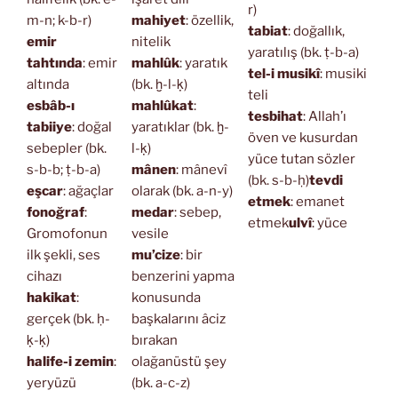
r)
m-n; k-b-r)
mahiyet
: özellik,
tabiat
: doğallık,
emir
nitelik
yaratılış (bk. ṭ-b-a)
tahtında
: emir
mahlûk
: yaratık
tel-i musikî
: musiki
altında
(bk. ḫ-l-ḳ)
teli
esbâb-ı
mahlûkat
:
tesbihat
: Allah’ı
tabiiye
: doğal
yaratıklar (bk. ḫ-
öven ve kusurdan
sebepler (bk.
l-ḳ)
yüce tutan sözler
s-b-b; ṭ-b-a)
mânen
: mânevî
(bk. s-b-ḥ)
tevdi
eşcar
: ağaçlar
olarak (bk. a-n-y)
etmek
: emanet
fonoğraf
:
medar
: sebep,
etmek
ulvî
: yüce
Gromofonun
vesile
ilk şekli, ses
mu’cize
: bir
cihazı
benzerini yapma
hakikat
:
konusunda
gerçek (bk. ḥ-
başkalarını âciz
ḳ-ḳ)
bırakan
halife-i zemin
:
olağanüstü şey
yeryüzü
(bk. a-c-z)