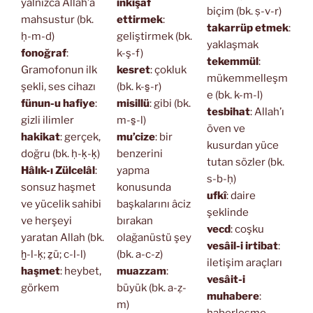
yalnızca Allah’a
inkişaf
biçim (bk. ṣ-v-r)
mahsustur (bk.
ettirmek
:
takarrüp etmek
:
ḥ-m-d)
geliştirmek (bk.
yaklaşmak
fonoğraf
:
k-ş-f)
tekemmül
:
Gramofonun ilk
kesret
: çokluk
mükemmelleşm
şekli, ses cihazı
(bk. k-s̱-r)
e (bk. k-m-l)
fünun-u hafiye
:
misillü
: gibi (bk.
tesbihat
: Allah’ı
gizli ilimler
m-s̱-l)
öven ve
hakikat
: gerçek,
mu’cize
: bir
kusurdan yüce
doğru (bk. ḥ-ḳ-ḳ)
benzerini
tutan sözler (bk.
Hâlık-ı Zülcelâl
:
yapma
s-b-ḥ)
sonsuz haşmet
konusunda
ufkî
: daire
ve yücelik sahibi
başkalarını âciz
şeklinde
ve herşeyi
bırakan
vecd
: coşku
yaratan Allah (bk.
olağanüstü şey
vesâil-i irtibat
:
ḫ-l-ḳ; ẕü; c-l-l)
(bk. a-c-z)
iletişim araçları
haşmet
: heybet,
muazzam
:
vesâit-i
görkem
büyük (bk. a-ẓ-
muhabere
:
m)
haberleşme