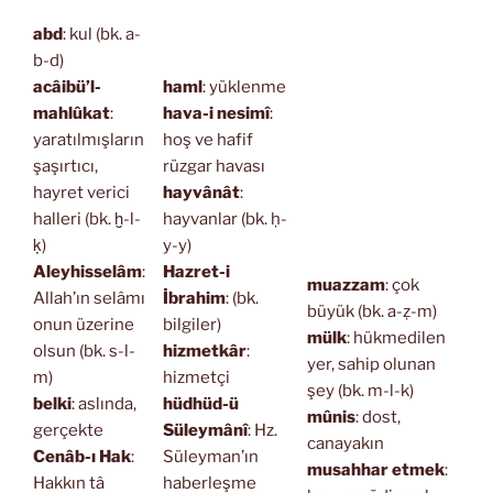
abd
: kul (bk. a-
b-d)
acâibü’l-
haml
: yüklenme
mahlûkat
:
hava-i nesimî
:
yaratılmışların
hoş ve hafif
şaşırtıcı,
rüzgar havası
hayret verici
hayvânât
:
halleri (bk. ḫ-l-
hayvanlar (bk. ḥ-
ḳ)
y-y)
Aleyhisselâm
:
Hazret-i
muazzam
: çok
Allah’ın selâmı
İbrahim
: (bk.
büyük (bk. a-ẓ-m)
onun üzerine
bilgiler)
mülk
: hükmedilen
olsun (bk. s-l-
hizmetkâr
:
yer, sahip olunan
m)
hizmetçi
şey (bk. m-l-k)
belki
: aslında,
hüdhüd-ü
mûnis
: dost,
gerçekte
Süleymânî
: Hz.
canayakın
Cenâb-ı Hak
:
Süleyman’ın
musahhar etmek
:
Hakkın tâ
haberleşme