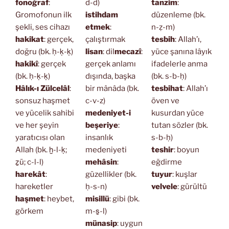
fonoğraf
:
d-d)
tanzim
:
Gromofonun ilk
istihdam
düzenleme (bk.
şekli, ses cihazı
etmek
:
n-ẓ-m)
hakikat
: gerçek,
çalıştırmak
tesbih
: Allah’ı,
doğru (bk. ḥ-ḳ-ḳ)
lisan
: dil
mecazî
:
yüce şanına lâyık
hakikî
: gerçek
gerçek anlamı
ifadelerle anma
(bk. ḥ-ḳ-ḳ)
dışında, başka
(bk. s-b-ḥ)
Hâlık-ı Zülcelâl
:
bir mânâda (bk.
tesbihat
: Allah’ı
sonsuz haşmet
c-v-z)
öven ve
ve yücelik sahibi
medeniyet-i
kusurdan yüce
ve her şeyin
beşeriye
:
tutan sözler (bk.
yaratıcısı olan
insanlık
s-b-ḥ)
Allah (bk. ḫ-l-ḳ;
medeniyeti
teshir
: boyun
ẕü; c-l-l)
mehâsin
:
eğdirme
harekât
:
güzellikler (bk.
tuyur
: kuşlar
hareketler
ḥ-s-n)
velvele
: gürültü
haşmet
: heybet,
misillü
: gibi (bk.
görkem
m-s̱-l)
münasip
: uygun