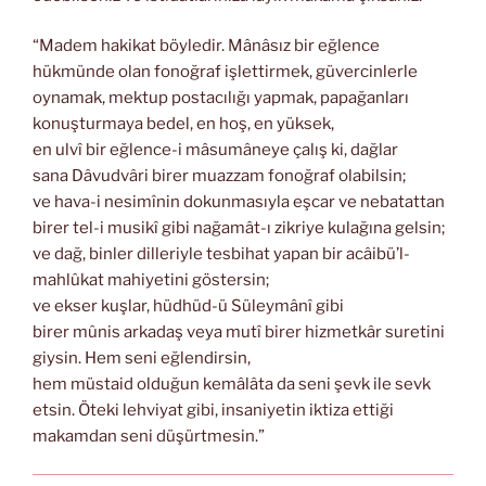
“Madem hakikat böyledir. Mânâsız bir eğlence
hükmünde olan fonoğraf işlettirmek, güvercinlerle
oynamak, mektup postacılığı yapmak, papağanları
konuşturmaya bedel, en hoş, en yüksek,
en ulvî bir eğlence-i mâsumâneye çalış ki, dağlar
sana Dâvudvâri birer muazzam fonoğraf olabilsin;
ve hava-i nesimînin dokunmasıyla eşcar ve nebatattan
birer tel-i musikî gibi nağamât-ı zikriye kulağına gelsin;
ve dağ, binler dilleriyle tesbihat yapan bir acâibü’l-
mahlûkat mahiyetini göstersin;
ve ekser kuşlar, hüdhüd-ü Süleymânî gibi
birer mûnis arkadaş veya mutî birer hizmetkâr suretini
giysin. Hem seni eğlendirsin,
hem müstaid olduğun kemâlâta da seni şevk ile sevk
etsin. Öteki lehviyat gibi, insaniyetin iktiza ettiği
makamdan seni düşürtmesin.”