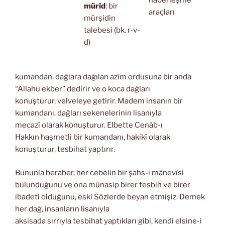
mürid
: bir
araçları
mürşidin
talebesi (bk. r-v-
d)
kumandan, dağlara dağılan azîm ordusuna bir anda
“Allahu ekber” dedirir ve o koca dağları
konuşturur, velveleye getirir. Madem insanın bir
kumandanı, dağları sekenelerinin lisanıyla
mecazî olarak konuşturur. Elbette Cenâb-ı
Hakkın haşmetli bir kumandanı, hakikî olarak
konuşturur, tesbihat yaptırır.
Bununla beraber, her cebelin bir şahs-ı mânevîsi
bulunduğunu ve ona münasip birer tesbih ve birer
ibadeti olduğunu, eski Sözlerde beyan etmişiz. Demek
her dağ, insanların lisanıyla
aksisada sırrıyla tesbihat yaptıkları gibi, kendi elsine-i