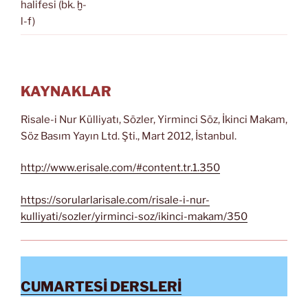
halifesi (bk. ḫ-
l-f)
KAYNAKLAR
Risale-i Nur Külliyatı, Sözler, Yirminci Söz, İkinci Makam,
Söz Basım Yayın Ltd. Şti., Mart 2012, İstanbul.
http://www.erisale.com/#content.tr.1.350
https://sorularlarisale.com/risale-i-nur-
kulliyati/sozler/yirminci-soz/ikinci-makam/350
CUMARTESİ DERSLERİ