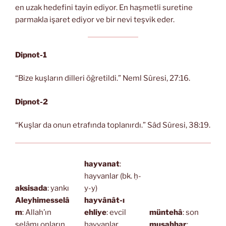
en uzak hedefini tayin ediyor. En haşmetli suretine
parmakla işaret ediyor ve bir nevi teşvik eder.
Dipnot-1
“Bize kuşların dilleri öğretildi.” Neml Sûresi, 27:16.
Dipnot-2
“Kuşlar da onun etrafında toplanırdı.” Sâd Sûresi, 38:19.
hayvanat
:
hayvanlar (bk. ḥ-
aksisada
: yankı
y-y)
Aleyhimesselâ
hayvânât-ı
m
: Allah’ın
ehliye
: evcil
müntehâ
: son
selâmı onların
hayvanlar
musahhar
: