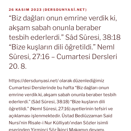
YAYIM
26 KASIM 2023
(
DERSDUNYASI.NET
)
TARIHI
“Biz dağları onun emrine verdik ki,
akşam sabah onunla beraber
tesbih ederlerdi.” Sâd Sûresi, 38:18
“Bize kuşların dili öğretildi.” Neml
Sûresi, 27:16 – Cumartesi Dersleri
20. 8.
https://dersdunyasi.net/ olarak düzenlediğimiz
Cumartesi Derslerinde bu hafta “Biz dağları onun
emrine verdik ki, akşam sabah onunla beraber tesbih
ederlerdi.” (Sâd Sûresi, 38:18) “Bize kuşların dili
öğretildi.” (Neml Sûresi, 27:16) ayetlerinin tefsiri ve
açıklaması işlenmektedir. Üstad Bediüzzaman Said
Nursi’nin Risale-i Nur Külliyatı’ından Sözler isimli
eserinden Yirminci Söz İkinci Makamın devamı.