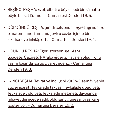
BEŞİNCİ REŞHA: Evet, elbette böyle bedî bir kâinatta
böyle bir zat lâzımdır. – Cumartesi Dersleri 19. 5.
DÖRDÜNCÜ REŞHA: Şimdi bak, onun neşrettiği nur ile,
o matemhane-i umumî, şevk u cezbe içinde bir
zikirhaneye inkılâp etti. – Cumartesi Dersleri 19. 4.
ÜÇÜNCÜ REŞHA: Eğer istersen, gel, Asr-ı
Saadete, Ceziretü’l-Araba gideriz. Hayalen olsun, onu
vazife başında görüp ziyaret ederiz. – Cumartesi
Dersleri 19. 3.
İKİNCİ REŞHA: Tevrat ve İncil gibi kütüb-ü semâviyenin
yüzler işârâtı; fevkalâde takvâsı, fevkalâde ubûdiyeti,
fevkalâde ciddiyeti, fevkalâde metaneti, dâvâsında
nihayet derecede sadık olduğunu güneş gibi âşikâre
gösteriyor. – Cumartesi Dersleri 19. 2.