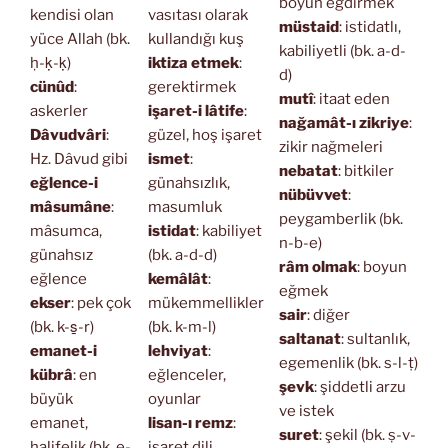
boyun eğdirmek
kendisi olan
vasıtası olarak
müstaid
: istidatlı,
yüce Allah (bk.
kullandığı kuş
kabiliyetli (bk. a-d-
ḥ-ḳ-ḳ)
iktiza etmek
:
d)
cünûd
:
gerektirmek
mutî
: itaat eden
askerler
işaret-i lâtife
:
nağamât-ı zikriye
:
Dâvudvâri
:
güzel, hoş işaret
zikir nağmeleri
Hz. Dâvud gibi
ismet
:
nebatat
: bitkiler
eğlence-i
günahsızlık,
nübüvvet
:
mâsumâne
:
masumluk
peygamberlik (bk.
mâsumca,
istidat
: kabiliyet
n-b-e)
günahsız
(bk. a-d-d)
râm olmak
: boyun
eğlence
kemâlât
:
eğmek
ekser
: pek çok
mükemmellikler
sair
: diğer
(bk. k-s̱-r)
(bk. k-m-l)
saltanat
: sultanlık,
emanet-i
lehviyat
:
egemenlik (bk. s-l-ṭ)
kübrâ
: en
eğlenceler,
şevk
: şiddetli arzu
büyük
oyunlar
ve istek
emanet,
lisan-ı remz
:
suret
: şekil (bk. ṣ-v-
halifelik (bk. e-
işaret dili