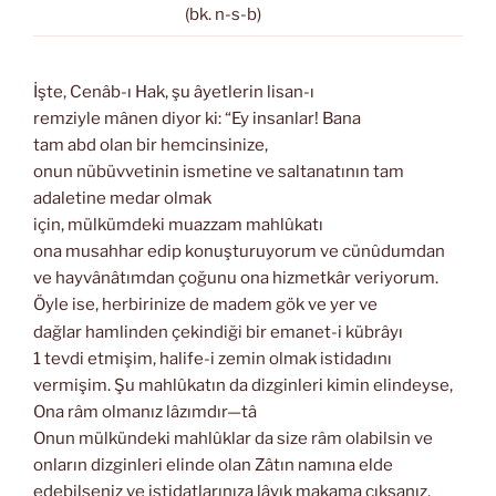
(bk. n-s-b)
İşte, Cenâb-ı Hak, şu âyetlerin lisan-ı
remziyle mânen diyor ki: “Ey insanlar! Bana
tam abd olan bir hemcinsinize,
onun nübüvvetinin ismetine ve saltanatının tam
adaletine medar olmak
için, mülkümdeki muazzam mahlûkatı
ona musahhar edip konuşturuyorum ve cünûdumdan
ve hayvânâtımdan çoğunu ona hizmetkâr veriyorum.
Öyle ise, herbirinize de madem gök ve yer ve
dağlar hamlinden çekindiği bir emanet-i kübrâyı
1 tevdi etmişim, halife-i zemin olmak istidadını
vermişim. Şu mahlûkatın da dizginleri kimin elindeyse,
Ona râm olmanız lâzımdır—tâ
Onun mülkündeki mahlûklar da size râm olabilsin ve
onların dizginleri elinde olan Zâtın namına elde
edebilseniz ve istidatlarınıza lâyık makama çıksanız.