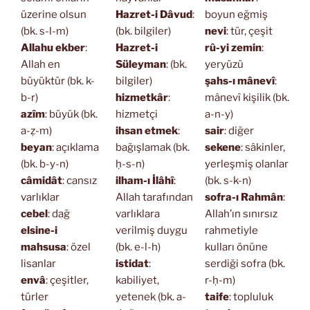
üzerine olsun
Hazret-i Dâvud
:
boyun eğmiş
(bk. s-l-m)
(bk. bilgiler)
nevi
: tür, çeşit
Allahu ekber
:
Hazret-i
rû-yi zemin
:
Allah en
Süleyman
: (bk.
yeryüzü
büyüktür (bk. k-
bilgiler)
şahs-ı mânevî
:
b-r)
hizmetkâr
:
mânevî kişilik (bk.
azîm
: büyük (bk.
hizmetçi
a-n-y)
a-ẓ-m)
ihsan etmek
:
sair
: diğer
beyan
: açıklama
bağışlamak (bk.
sekene
: sâkinler,
(bk. b-y-n)
ḥ-s-n)
yerleşmiş olanlar
câmidât
: cansız
ilham-ı İlâhî
:
(bk. s-k-n)
varlıklar
Allah tarafından
sofra-ı Rahmân
:
cebel
: dağ
varlıklara
Allah’ın sınırsız
elsine-i
verilmiş duygu
rahmetiyle
mahsusa
: özel
(bk. e-l-h)
kulları önüne
lisanlar
istidat
:
serdiği sofra (bk.
envâ
: çeşitler,
kabiliyet,
r-ḥ-m)
türler
yetenek (bk. a-
taife
: topluluk