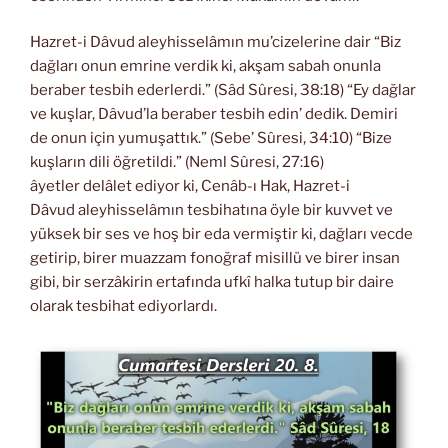
Hazret-i Dâvud aleyhisselâmın mu’cizelerine dair “Biz
dağları onun emrine verdik ki, akşam sabah onunla
beraber tesbih ederlerdi.” (Sâd Sûresi, 38:18) “Ey dağlar
ve kuşlar, Dâvud’la beraber tesbih edin’ dedik. Demiri
de onun için yumuşattık.” (Sebe’ Sûresi, 34:10) “Bize
kuşların dili öğretildi.” (Neml Sûresi, 27:16)
âyetler delâlet ediyor ki, Cenâb-ı Hak, Hazret-i
Dâvud aleyhisselâmın tesbihatına öyle bir kuvvet ve
yüksek bir ses ve hoş bir eda vermiştir ki, dağları vecde
getirip, birer muazzam fonoğraf misillü ve birer insan
gibi, bir serzâkirin ertafında ufkî halka tutup bir daire
olarak tesbihat ediyorlardı.