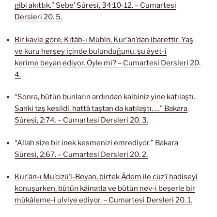
gibi akıttık.” Sebe’ Sûresi, 34:10-12. – Cumartesi
Dersleri 20. 5.
Bir kavle göre, Kitâb-ı Mübîn, Kur’ân’dan ibarettir. Yaş
ve kuru herşey içinde bulunduğunu, şu âyet-i
kerime beyan ediyor. Öyle mi? – Cumartesi Dersleri 20.
4.
“Sonra, bütün bunların ardından kalbiniz yine katılaştı.
Sanki taş kesildi, hattâ taştan da katılaştı. …” Bakara
Sûresi, 2:74. – Cumartesi Dersleri 20. 3.
“Allah size bir inek kesmenizi emrediyor.” Bakara
Sûresi, 2:67. – Cumartesi Dersleri 20. 2.
Kur’ân-ı Mu’cizü’l-Beyan, birtek Âdem ile cüz’î hadiseyi
konuşurken, bütün kâinatla ve bütün nev-i beşerle bir
mükâleme-i ulviye ediyor. – Cumartesi Dersleri 20. 1.