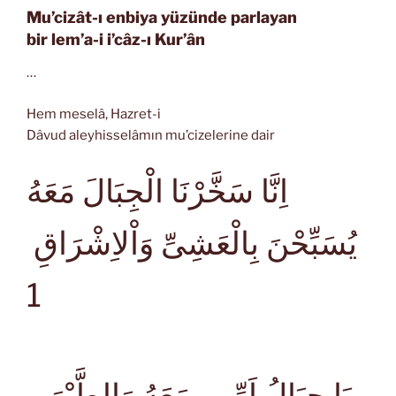
Mu’cizât-ı enbiya yüzünde parlayan
bir lem’a-i i’câz-ı Kur’ân
…
Hem meselâ, Hazret-i
Dâvud aleyhisselâmın mu’cizelerine dair
اِنَّا سَخَّرْنَا الْجِبَالَ مَعَهُ
يُسَبِّحْنَ بِالْعَشِىِّ وَاْلاِشْرَاقِ
1
يَا جِبَالُ اَوِّبىِ مَعَهُ وَالطَّيْرَ