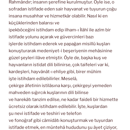
Rahmândır; insanın şerefine kurulmuştur. Öyle ise, o
sofradan istifade eden sair hayvanat ve tuyurun çoğu
insana musahhar ve hizmetkâr olabilir. Nasıl ki en
küçüklerinden balarısı ve
ipekböceğini istihdam edip ilham-ı İlâhî ile azîm bir
istifade yolunu açarak ve güvercinleri bazı
işlerde istihdam ederek ve papağan misillü kuşları
konuşturarak medeniyet-i beşeriyenin mehâsinine
güzel şeyleri ilâve etmiştir. Öyle de, başka kuş ve
hayvanların istidat dili bilinirse, çok taifeleri var ki,
kardeşleri, hayvânât-ı ehliye gibi, birer mühim
işte istihdam edilebilirler. Meselâ,
çekirge âfetinin istilâsına karşı, çekirgeyi yemeden
mahveden sığırcık kuşlarının dili bilinse
ve harekâtı tanzim edilse, ne kadar faideli bir hizmette
ücretsiz olarak istihdam edilebilir. İşte, kuşlardan
şu nevi istifade ve teshiri ve telefon
ve fonoğraf gibi câmidâtı konuşturmak ve tuyurdan
istifade etmek, en müntehâ hududunu şu âyet çiziyor,