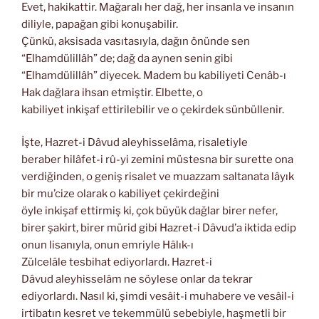
Evet, hakikattir. Mağaralı her dağ, her insanla ve insanın
diliyle, papağan gibi konuşabilir.
Çünkü, aksisada vasıtasıyla, dağın önünde sen
“Elhamdülillâh” de; dağ da aynen senin gibi
“Elhamdülillâh” diyecek. Madem bu kabiliyeti Cenâb-ı
Hak dağlara ihsan etmiştir. Elbette, o
kabiliyet inkişaf ettirilebilir ve o çekirdek sünbüllenir.
İşte, Hazret-i Dâvud aleyhisselâma, risaletiyle
beraber hilâfet-i rû-yi zemini müstesna bir surette ona
verdiğinden, o geniş risalet ve muazzam saltanata lâyık
bir mu’cize olarak o kabiliyet çekirdeğini
öyle inkişaf ettirmiş ki, çok büyük dağlar birer nefer,
birer şakirt, birer mürid gibi Hazret-i Dâvud’a iktida edip
onun lisanıyla, onun emriyle Hâlık-ı
Zülcelâle tesbihat ediyorlardı. Hazret-i
Dâvud aleyhisselâm ne söylese onlar da tekrar
ediyorlardı. Nasıl ki, şimdi vesâit-i muhabere ve vesâil-i
irtibatın kesret ve tekemmülü sebebiyle, haşmetli bir