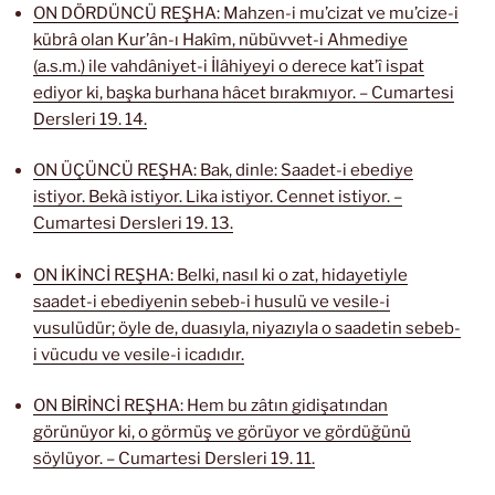
ON DÖRDÜNCÜ REŞHA: Mahzen-i mu’cizat ve mu’cize-i
kübrâ olan Kur’ân-ı Hakîm, nübüvvet-i Ahmediye
(a.s.m.) ile vahdâniyet-i İlâhiyeyi o derece kat’î ispat
ediyor ki, başka burhana hâcet bırakmıyor. – Cumartesi
Dersleri 19. 14.
ON ÜÇÜNCÜ REŞHA: Bak, dinle: Saadet-i ebediye
istiyor. Bekà istiyor. Lika istiyor. Cennet istiyor. –
Cumartesi Dersleri 19. 13.
ON İKİNCİ REŞHA: Belki, nasıl ki o zat, hidayetiyle
saadet-i ebediyenin sebeb-i husulü ve vesile-i
vusulüdür; öyle de, duasıyla, niyazıyla o saadetin sebeb-
i vücudu ve vesile-i icadıdır.
ON BİRİNCİ REŞHA: Hem bu zâtın gidişatından
görünüyor ki, o görmüş ve görüyor ve gördüğünü
söylüyor. – Cumartesi Dersleri 19. 11.