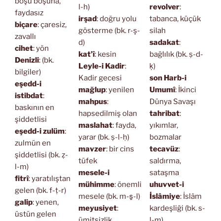
boşu boşuna,
l-h)
revolver
:
faydasız
irşad
: doğru yolu
tabanca, küçük
biçare
: çaresiz,
gösterme (bk. r-ş-
silah
zavallı
d)
sadakat
:
cihet
: yön
kat’î
: kesin
bağlılık (bk. ṣ-d-
Denizli
: (bk.
Leyle-i Kadir
:
ḳ)
bilgiler)
Kadir gecesi
son Harb-i
eşedd-i
mağlup
: yenilen
Umumî
: İkinci
istibdat
:
mahpus
:
Dünya Savaşı
baskının en
hapsedilmiş olan
tahribat
:
şiddetlisi
maslahat
: fayda,
yıkımlar,
eşedd-i zulüm
:
yarar (bk. ṣ-l-ḥ)
bozmalar
zulmün en
mavzer
: bir cins
tecavüz
:
şiddetlisi (bk. ẓ-
tüfek
saldırma,
l-m)
mesele-i
sataşma
fitrî
: yaratılıştan
mühimme
: önemli
uhuvvet-i
gelen (bk. f-ṭ-r)
mesele (bk. m-s̱-l)
İslâmiye
: İslâm
galip
: yenen,
meyusiyet
:
kardeşliği (bk. s-
üstün gelen
ümitsizlik
l-m)