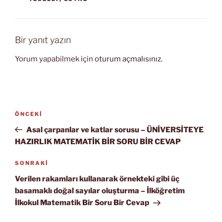
Bir yanıt yazın
Yorum yapabilmek için
oturum açmalısınız
.
Yazı
Önceki
ÖNCEKI
gezinmesi
Yazı
Asal çarpanlar ve katlar sorusu – ÜNİVERSİTEYE
HAZIRLIK MATEMATİK BİR SORU BİR CEVAP
Sonraki
SONRAKI
Yazı
Verilen rakamları kullanarak örnekteki gibi üç
basamaklı doğal sayılar oluşturma – İlköğretim
İlkokul Matematik Bir Soru Bir Cevap