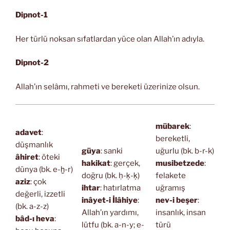
Dipnot-1
Her türlü noksan sıfatlardan yüce olan Allah’ın adıyla.
Dipnot-2
Allah’ın selâmı, rahmeti ve bereketi üzerinize olsun.
mübarek
:
adavet
:
bereketli,
düşmanlık
güya
: sanki
uğurlu (bk. b-r-k)
âhiret
: öteki
hakikat
: gerçek,
musibetzede
:
dünya (bk. e-ḫ-r)
doğru (bk. ḥ-ḳ-ḳ)
felakete
aziz
: çok
ihtar
: hatırlatma
uğramış
değerli, izzetli
inâyet-i İlâhiye
:
nev-i beşer
:
(bk. a-z-z)
Allah’ın yardımı,
insanlık, insan
bâd-ı heva
:
lütfu (bk. a-n-y; e-
türü