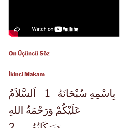
On Üçüncü Söz
İkinci Makam
بِاسْمِهِ سُبْحَانَهُ
1 اَلسَّلاَمُ
عَلَيْكُمْ وَرَحْمَةُ اللهِ
2
وَبَرَكَاتُهُ