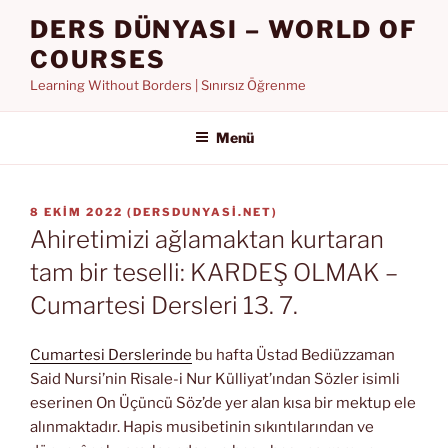
İçeriğe
DERS DÜNYASI – WORLD OF
geç
COURSES
Learning Without Borders | Sınırsız Öğrenme
Menü
YAYIM
8 EKIM 2022
(
DERSDUNYASI.NET
)
TARIHI
Ahiretimizi ağlamaktan kurtaran
tam bir teselli: KARDEŞ OLMAK –
Cumartesi Dersleri 13. 7.
Cumartesi Derslerinde
bu hafta Üstad Bediüzzaman
Said Nursi’nin Risale-i Nur Külliyat’ından Sözler isimli
eserinen On Üçüncü Söz’de yer alan kısa bir mektup ele
alınmaktadır. Hapis musibetinin sıkıntılarından ve