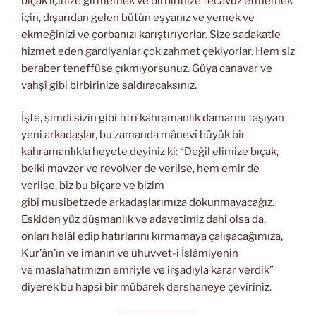
bıçak içinize girmemek ve birbirinize tecavüz etmemek
için, dışarıdan gelen bütün eşyanız ve yemek ve
ekmeğinizi ve çorbanızı karıştırıyorlar. Size sadakatle
hizmet eden gardiyanlar çok zahmet çekiyorlar. Hem siz
beraber teneffüse çıkmıyorsunuz. Güya canavar ve
vahşî gibi birbirinize saldıracaksınız.
İşte, şimdi sizin gibi fıtrî kahramanlık damarını taşıyan
yeni arkadaşlar, bu zamanda mânevî büyük bir
kahramanlıkla heyete deyiniz ki: “Değil elimize bıçak,
belki mavzer ve revolver de verilse, hem emir de
verilse, biz bu biçare ve bizim
gibi musibetzede arkadaşlarımıza dokunmayacağız.
Eskiden yüz düşmanlık ve adavetimiz dahi olsa da,
onları helâl edip hatırlarını kırmamaya çalışacağımıza,
Kur’ân’ın ve imanın ve uhuvvet-i İslâmiyenin
ve maslahatımızın emriyle ve irşadıyla karar verdik”
diyerek bu hapsi bir mübarek dershaneye çeviriniz.