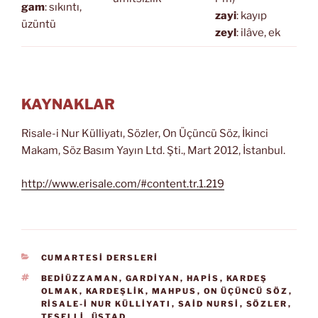
gam
: sıkıntı,
zayi
: kayıp
üzüntü
zeyl
: ilâve, ek
KAYNAKLAR
Risale-i Nur Külliyatı, Sözler, On Üçüncü Söz, İkinci
Makam, Söz Basım Yayın Ltd. Şti., Mart 2012, İstanbul.
http://www.erisale.com/#content.tr.1.219
KATEGORILER
CUMARTESİ DERSLERİ
ETIKETLER
BEDIÜZZAMAN
,
GARDIYAN
,
HAPİS
,
KARDEŞ
OLMAK
,
KARDEŞLIK
,
MAHPUS
,
ON ÜÇÜNCÜ SÖZ
,
RISALE-I NUR KÜLLIYATI
,
SAID NURSI
,
SÖZLER
,
TESELLI
,
ÜSTAD