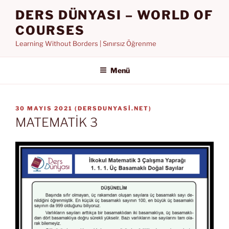
İçeriğe
DERS DÜNYASI – WORLD OF
geç
COURSES
Learning Without Borders | Sınırsız Öğrenme
Menü
YAYIM
30 MAYIS 2021
(
DERSDUNYASI.NET
)
TARIHI
MATEMATİK 3