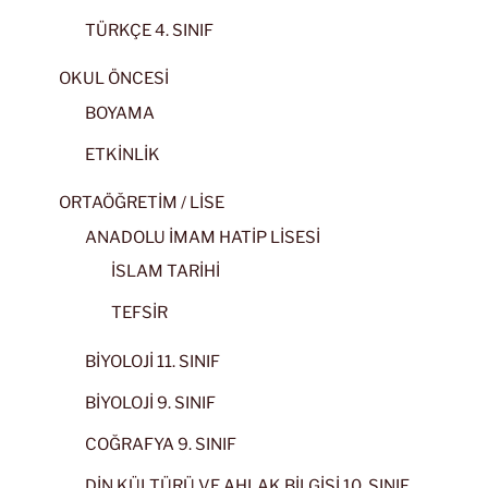
TÜRKÇE 4. SINIF
OKUL ÖNCESİ
BOYAMA
ETKİNLİK
ORTAÖĞRETİM / LİSE
ANADOLU İMAM HATİP LİSESİ
İSLAM TARİHİ
TEFSİR
BİYOLOJİ 11. SINIF
BİYOLOJİ 9. SINIF
COĞRAFYA 9. SINIF
DİN KÜLTÜRÜ VE AHLAK BİLGİSİ 10. SINIF