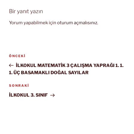
Bir yanıt yazın
Yorum yapabilmek için
oturum açmalısınız
.
Yazı
Önceki
ÖNCEKI
gezinmesi
Yazı
İLKOKUL MATEMATİK 3 ÇALIŞMA YAPRAĞI 1. 1.
1. ÜÇ BASAMAKLI DOĞAL SAYILAR
Sonraki
SONRAKI
Yazı
İLKOKUL 3. SINIF