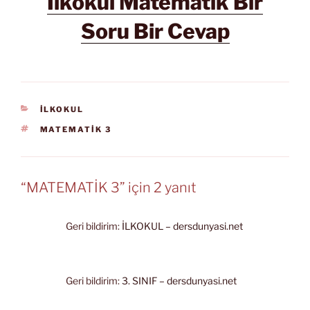
İlkokul Matematik Bir
Soru Bir Cevap
KATEGORILER
İLKOKUL
ETIKETLER
MATEMATİK 3
“MATEMATİK 3” için 2 yanıt
Geri bildirim:
İLKOKUL – dersdunyasi.net
Geri bildirim:
3. SINIF – dersdunyasi.net