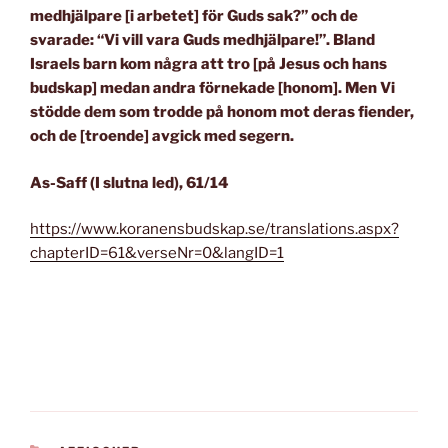
medhjälpare [i arbetet] för Guds sak?” och de
svarade: “Vi vill vara Guds medhjälpare!”. Bland
Israels barn kom några att tro [på Jesus och hans
budskap] medan andra förnekade [honom]. Men Vi
stödde dem som trodde på honom mot deras fiender,
och de [troende] avgick med segern
.
As-Saff (I slutna led), 61/14
https://www.koranensbudskap.se/translations.aspx?
chapterID=61&verseNr=0&langID=1