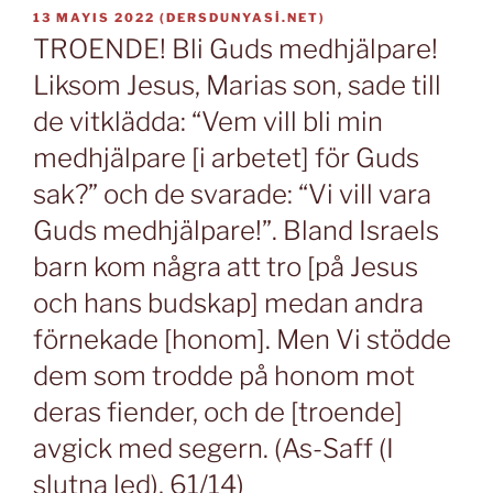
YAYIM
13 MAYIS 2022
(
DERSDUNYASI.NET
)
TARIHI
TROENDE! Bli Guds medhjälpare!
Liksom Jesus, Marias son, sade till
de vitklädda: “Vem vill bli min
medhjälpare [i arbetet] för Guds
sak?” och de svarade: “Vi vill vara
Guds medhjälpare!”. Bland Israels
barn kom några att tro [på Jesus
och hans budskap] medan andra
förnekade [honom]. Men Vi stödde
dem som trodde på honom mot
deras fiender, och de [troende]
avgick med segern. (As-Saff (I
slutna led), 61/14)