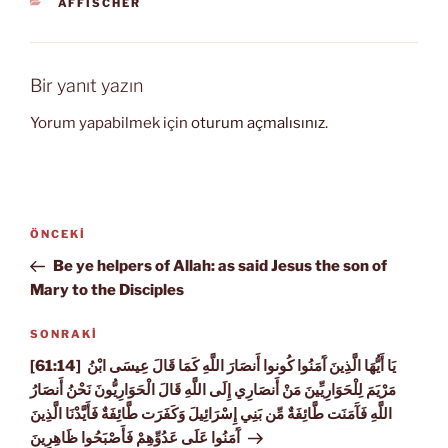
KATEGORILER
AFFISCHER
Bir yanıt yazın
Yorum yapabilmek için
oturum açmalısınız
.
Yazı
Önceki
ÖNCEKI
gezinmesi
Yazı
Be ye helpers of Allah: as said Jesus the son of
Mary to the Disciples
Sonraki
SONRAKI
Yazı
[61:14] يَا أَيُّهَا الَّذِينَ آَمَنُوا كُونوا أَنصَارَ اللَّهِ كَمَا قَالَ عِيسَى ابْنُ
مَرْيَمَ لِلْحَوَارِيِّينَ مَنْ أَنصَارِي إِلَى اللَّهِ قَالَ الْحَوَارِيُّونَ نَحْنُ أَنصَارُ
اللَّهِ فَآَمَنَت طَّائِفَةٌ مِّن بَنِي إِسْرَائِيلَ وَكَفَرَت طَّائِفَةٌ فَأَيَّدْنَا الَّذِينَ
آَمَنُوا عَلَى عَدُوِّهِمْ فَأَصْبَحُوا ظَاهِرِينَ