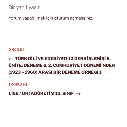
Bir yanıt yazın
Yorum yapabilmek için
oturum açmalısınız
.
Yazı
Önceki
ÖNCEKI
gezinmesi
Yazı
TÜRK DİLİ VE EDEBİYATI 12 DERS İŞLENİŞİ 6.
ÜNİTE: DENEME 6. 2. CUMHURİYET DÖNEMİ’NDEN
(1923 – 1960) ARASI BİR DENEME ÖRNEĞİ 1
Sonraki
SONRAKI
Yazı
LİSE / ORTAÖĞRETİM 12. SINIF