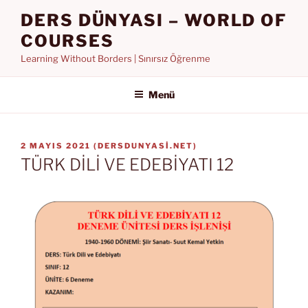
İçeriğe
DERS DÜNYASI – WORLD OF
geç
COURSES
Learning Without Borders | Sınırsız Öğrenme
Menü
YAYIM
2 MAYIS 2021
(
DERSDUNYASI.NET
)
TARIHI
TÜRK DİLİ VE EDEBİYATI 12