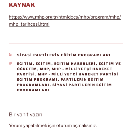
KAYNAK
https://www.mhp.org.tr/htmldocs/mhp/program/mhp/
mhp_tarihcesi.html
KATEGORILER
SİYASİ PARTİLERİN EĞİTİM PROGRAMLARI
ETIKETLER
EĞİTİM
,
EĞITIM
,
EĞITIM HABERLERI
,
EĞITIM VE
ÖĞRETIM
,
MHP
,
MHP - MILLIYETÇI HAREKET
PARTISI
,
MHP - MILLIYETÇI HAREKET PARTISI
EĞITIM PROGRAMI
,
PARTILERIN EĞITIM
PROGRAMLARI
,
SİYASİ PARTİLERİN EĞİTİM
PROGRAMLARI
Bir yanıt yazın
Yorum yapabilmek için
oturum açmalısınız
.