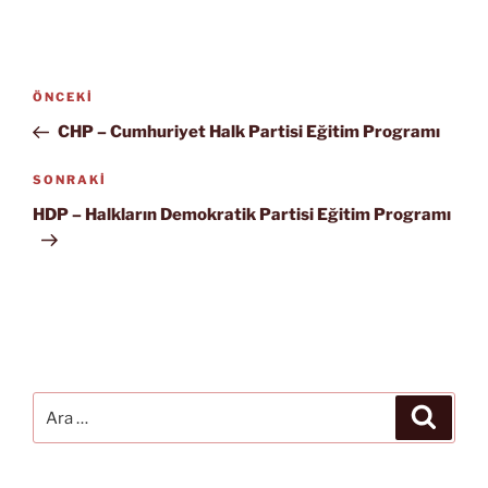
Yazı
Önceki
ÖNCEKI
gezinmesi
Yazı
CHP – Cumhuriyet Halk Partisi Eğitim Programı
Sonraki
SONRAKI
Yazı
HDP – Halkların Demokratik Partisi Eğitim Programı
Ara:
Ara