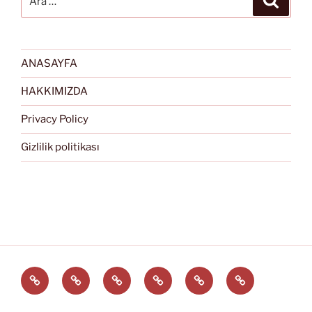
ANASAYFA
HAKKIMIZDA
Privacy Policy
Gizlilik politikası
Türkçe
English
Svenska
العربية
中
EĞİTİM
文
ARAÇLARI
(中