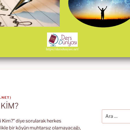
.NET
)
 KİM?
Ara:
i Kim?” diye sorularak herkes
likle bir köyün muhtarsız olamayacağı,