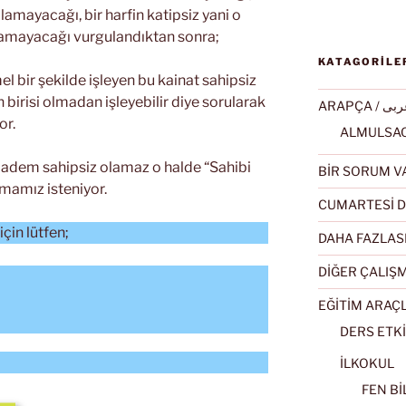
olamayacağı, bir harfin katipsiz yani o
ılamayacağı vurgulandıktan sonra;
KATAGORİLE
 bir şekilde işleyen bu kainat sahipsiz
irisi olmadan işleyebilir diye sorularak
ARAPÇA / ى
or.
madem sahipsiz olamaz o halde “Sahibi
BİR SORUM V
mamız isteniyor.
CUMARTESİ D
çin lütfen;
DAHA FAZLAS
DİĞER ÇALIŞ
EĞİTİM ARAÇ
DERS ETKİ
İLKOKUL
FEN BİL