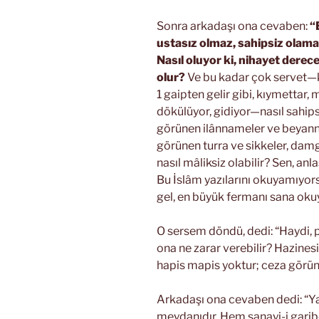
Sonra arkadaşı ona cevaben:
“
ustasız olmaz, sahipsiz olamaz
Nasıl oluyor ki, nihayet der
olur?
Ve bu kadar çok servet—ki
1 gaipten gelir gibi, kıymettar,
dökülüyor, gidiyor—nasıl sahips
görünen ilânnameler ve beyann
görünen turra ve sikkeler, dam
nasıl mâliksiz olabilir? Sen, anl
Bu İslâm yazılarını okuyamıyor
gel, en büyük fermanı sana ok
O sersem döndü, dedi: “Haydi, 
ona ne zarar verebilir? Hazin
hapis mapis yoktur; ceza görü
Arkadaşı ona cevaben dedi: “Y
meydanıdır. Hem sanayi-i garibe