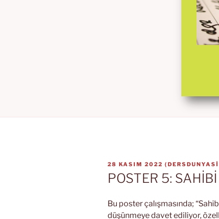
YAYIM
28 KASIM 2022
(
DERSDUNYASI
TARIHI
POSTER 5: SAHİBİ
Bu poster çalışmasında; “Sahib
düşünmeye davet ediliyor, özel