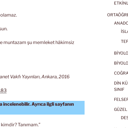
ETKİNL
z olamaz.
ORTAÖĞRET
ANADOL
sun.
İSL
TEF
cede muntazam şu memleket hâkimsiz
BİYOLOJ
BİYOLOJ
COĞRAF
anet Vakfı Yayınları, Ankara, 2016
DİN KÜ
SINIF
1.83
FELSEFE
 incelenebilir. Ayrıca ilgli sayfanın
GÜZEL 
DES
h kimdir? Tanımam.”