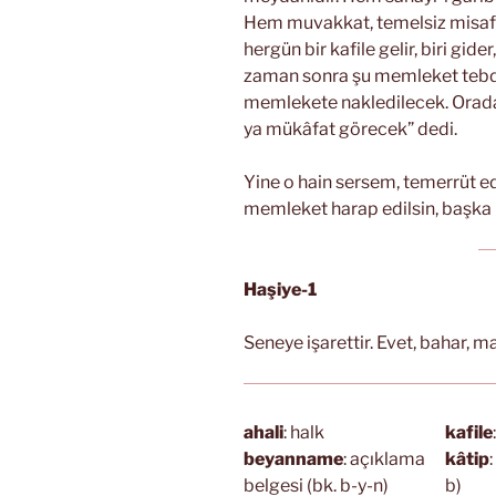
Hem muvakkat, temelsiz misafi
hergün bir kafile gelir, biri gide
zaman sonra şu memleket tebdil
memlekete nakledilecek. Orada
ya mükâfat görecek” dedi.
Yine o hain sersem, temerrüt 
memleket harap edilsin, başka 
Haşiye-1
Seneye işarettir. Evet, bahar, m
ahali
: halk
kafile
beyanname
: açıklama
kâtip
belgesi (bk. b-y-n)
b)