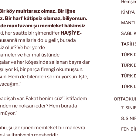
Hemşire
Bir köy muhtarsız olmaz. Bir iğne
KİMYA 
. Bir harf kâtipsiz olamaz, biliyorsun.
MANTI
ecede muntazam şu memleket hâkimsiz
, her saatte bir şimendifer
HAŞİYE-
SAĞLIK
 musannâ mallarla dolu gelir, burada
TARİH 9
iz olur? Ve her yerde
ameler ve her mal üstünde
TÜRK D
galar ve her köşesinde sallanan bayraklar
TÜRK Dİ
aşılıyor ki, bir parça firengî okumuşsun.
TÜRK Dİ
sun. Hem de bilenden sormuyorsun. İşte,
uyacağım.”
TÜRK D
padişah var. Fakat benim cüz’î istifadem
ORTAOKU
esinden ne noksan eder? Hem burada
7. SIN
nmüyor.”
8. SIN
ahu, şu görünen memleket bir manevra
FEN BİL
-i sultaniyenin meşheridir.