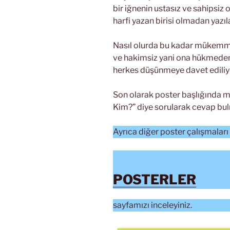
bir iğnenin ustasız ve sahipsiz 
harfi yazan birisi olmadan yaz
Nasıl olurda bu kadar mükemmel
ve hakimsiz yani ona hükmeden b
herkes düşünmeye davet ediliy
Son olarak poster başlığında 
Kim?” diye sorularak cevap bul
Ayrıca diğer poster çalışmaları i
POSTERLER
sayfamızı inceleyiniz.