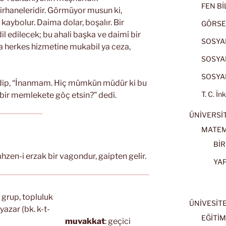
FEN BİL
rhaneleridir. Görmüyor musun ki,
r, kaybolur. Daima dolar, boşalır. Bir
GÖRSE
 edilecek; bu ahali başka ve daimî bir
SOSYAL
 herkes hizmetine mukabil ya ceza,
SOSYAL
SOSYAL
edip, “İnanmam. Hiç mümkün müdür ki bu
T. C. İn
bir memlekete göç etsin?” dedi.
ÜNİVERSİT
MATEM
BİR
ahzen-i erzak bir vagondur, gaipten gelir.
YA
: grup, topluluk
ÜNİVESİT
: yazar (bk. k-t-
EĞİTİM
muvakkat
: geçici