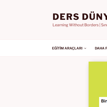
İçeriğe
geç
DERS DÜN
Learning Without Borders | Sı
EĞİTİM ARAÇLARI
DAHA 