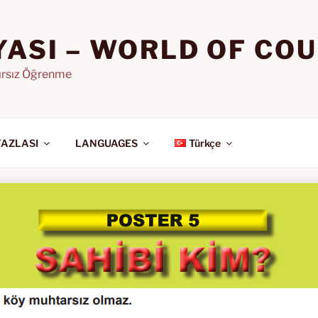
YASI – WORLD OF CO
nırsız Öğrenme
FAZLASI
LANGUAGES
Türkçe