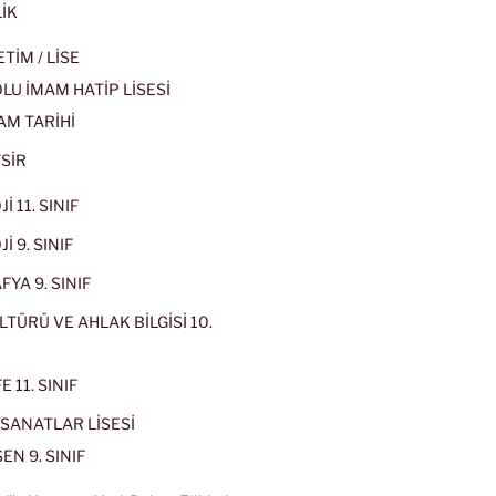
İK
İM / LİSE
U İMAM HATİP LİSESİ
AM TARİHİ
SİR
İ 11. SINIF
İ 9. SINIF
YA 9. SINIF
LTÜRÜ VE AHLAK BİLGİSİ 10.
 11. SINIF
SANATLAR LİSESİ
EN 9. SINIF