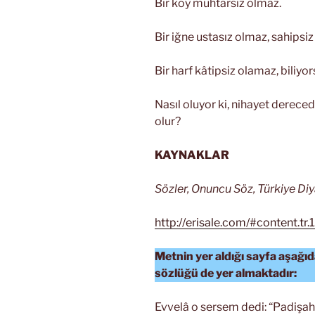
Bir köy muhtarsız olmaz.
Bir iğne ustasız olmaz, sahipsi
Bir harf kâtipsiz olamaz, biliyor
Nasıl oluyor ki, nihayet dere
olur?
KAYNAKLAR
Sözler, Onuncu Söz, Türkiye Diy
http://erisale.com/#content.tr.
Metnin yer aldığı sayfa aşağıda
sözlüğü de yer almaktadır:
Evvelâ o sersem dedi: “Padişa