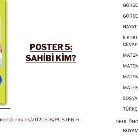
GÖRSEL
GÖRSEL
HAYAT B
İLKOKU
CEVAP
POSTER 5:
MATEMA
SAHİBİ KİM?
MATEMA
MATEMA
MATEMA
SOSYAL
TÜRKÇE
content/uploads/2020/08/POSTER-5-
OKUL ÖNC
BOYA