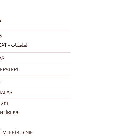
R
عرب
ALMULSAQAT – الملصقات
AR
ERSLERİ
I
MALAR
LARI
NLİKLERİ
İMLERİ 4. SINIF