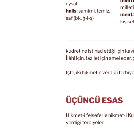
menfa
uysal
millet
halis
: samimi, temiz,
menfa
saf (bk. ḫ-l-ṣ)
kişise
kudretine istinad ettiği için kavî
İlâhî için, fazilet için amel eder, ç
İşte, iki hikmetin verdiği terbiye
ÜÇÜNCÜ ESAS
Hikmet-i felsefe ile hikmet-i Ku
verdiği terbiyeler: