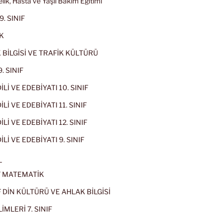
lik, Hasta ve Yaşlı Bakım Eğitimi
9. SINIF
K
 BİLGİSİ VE TRAFİK KÜLTÜRÜ
. SINIF
İLİ VE EDEBİYATI 10. SINIF
Lİ VE EDEBİYATI 11. SINIF
Lİ VE EDEBİYATI 12. SINIF
İLİ VE EDEBİYATI 9. SINIF
L
IF MATEMATİK
IF DİN KÜLTÜRÜ VE AHLAK BİLGİSİ
İMLERİ 7. SINIF