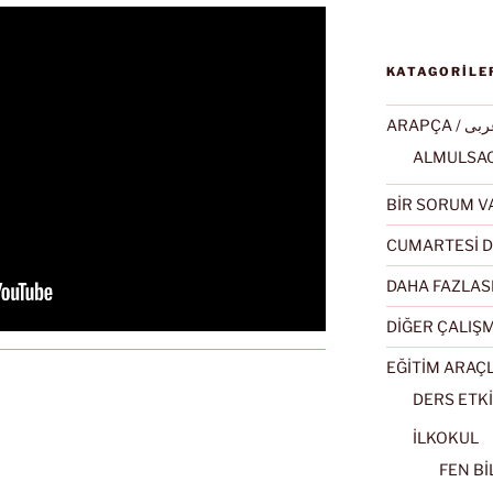
KATAGORİLE
ARAPÇA / ى
BİR SORUM V
CUMARTESİ D
DAHA FAZLAS
DİĞER ÇALIŞ
EĞİTİM ARAÇ
DERS ETKİ
İLKOKUL
FEN BİL