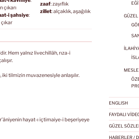
at-i kavmiye
:
EĞİ
zaaf
: zayıflık
in çıkarı
zillet
: alçaklık, aşağılık
at-i şahsiye
:
GÜZEL 
l çıkar
GÖ
SA
İLAHİY
dir. Hem yalnız livechillâh, rıza-i
İSL
alışır.
MESLE
, iki tilmizin muvazenesiyle anlaşılır.
ÖZ
PR
ENGLISH
FAYDALI VİD
r’âniyenin hayat-ı içtimaiye-i beşeriyeye
GÜZEL SÖZLE
HABERLER / 