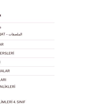
R
عرب
ALMULSAQAT – الملصقات
AR
ERSLERİ
I
MALAR
LARI
NLİKLERİ
İMLERİ 4. SINIF