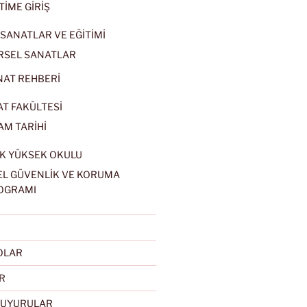
TİME GİRİŞ
SANATLAR VE EĞİTİMİ
RSEL SANATLAR
NAT REHBERİ
AT FAKÜLTESİ
AM TARİHİ
K YÜKSEK OKULU
EL GÜVENLİK VE KORUMA
OGRAMI
EOLAR
R
DUYURULAR