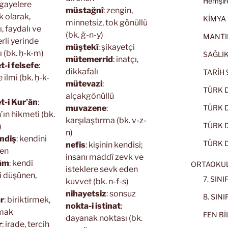
Hemşire
i gayelere
müstağnî
: zengin,
k olarak,
KİMYA 
minnetsiz, tok gönüllü
, faydalı ve
(bk. ğ-n-y)
MANTI
rli yerinde
müştekî
: şikayetçi
 (bk. ḥ-k-m)
SAĞLIK
mütemerrid
: inatçı,
-i felsefe
:
dikkafalı
TARİH 9
 ilmi (bk. ḥ-k-
mütevazi
:
TÜRK D
alçakgönüllü
t-i Kur’ân
:
muvazene
:
TÜRK Dİ
’ın hikmeti (bk.
karşılaştırma (bk. v-z-
TÜRK Dİ
)
n)
ndiş
: kendini
TÜRK D
nefis
: kişinin kendisi;
en
insanı maddî zevk ve
âm
: kendi
ORTAOKU
isteklere sevk eden
i düşünen,
7. SIN
kuvvet (bk. n-f-s)
nihayetsiz
: sonsuz
8. SIN
ar
: biriktirmek,
nokta-i istinat
:
mak
FEN BİL
dayanak noktası (bk.
r
: irade, tercih