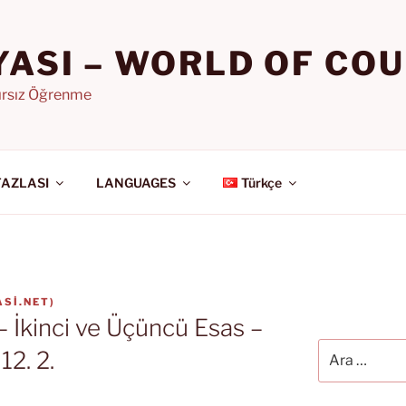
YASI – WORLD OF CO
nırsız Öğrenme
FAZLASI
LANGUAGES
Türkçe
SI.NET
)
 – İkinci ve Üçüncü Esas –
Ara:
12. 2.