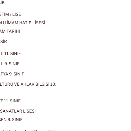
İK
İM / LİSE
U İMAM HATİP LİSESİ
AM TARİHİ
SİR
İ 11. SINIF
İ 9. SINIF
YA 9. SINIF
LTÜRÜ VE AHLAK BİLGİSİ 10.
 11. SINIF
SANATLAR LİSESİ
EN 9. SINIF