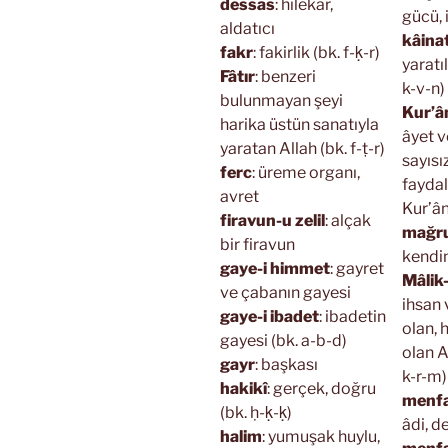
dessas
: hilekâr,
gücü, 
aldatıcı
kâina
fakr
: fakirlik (bk. f-ḳ-r)
yaratı
Fâtır
: benzeri
k-v-n)
bulunmayan şeyi
Kur’â
harika üstün sanatıyla
âyet v
yaratan Allah (bk. f-ṭ-r)
sayısı
ferc
: üreme organı,
fayda
avret
Kur’ân
firavun-u zelil
: alçak
mağr
bir firavun
kendi
gaye-i himmet
: gayret
Mâlik
ve çabanın gayesi
ihsan 
gaye-i ibadet
: ibadetin
olan, 
gayesi (bk. a-b-d)
olan A
gayr
: başkası
k-r-m)
hakikî
: gerçek, doğru
menfa
(bk. ḥ-ḳ-ḳ)
âdi, d
halim
: yumuşak huylu,