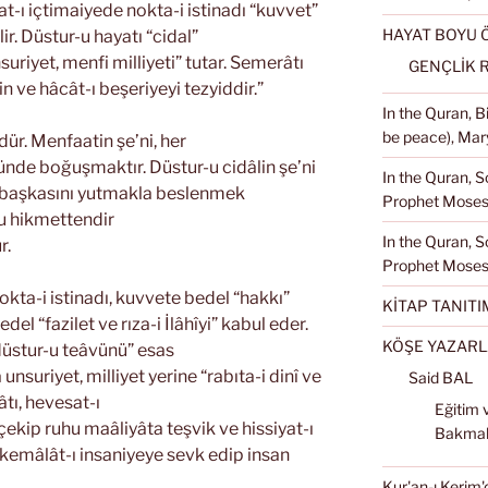
t-ı içtimaiyede nokta-i istinadı “kuvvet”
HAYAT BOYU
ir. Düstur-u hayatı “cidal”
suriyet, menfi milliyeti” tutar. Semerâtı
GENÇLİK 
in ve hâcât-ı beşeriyeyi tezyiddir.”
In the Quran, 
be peace), Mary
ür. Menfaatin şe’ni, her
ünde boğuşmaktır. Düstur-u cidâlin şe’ni
In the Quran, S
i, başkasını yutmakla beslenmek
Prophet Moses 
u hikmettendir
In the Quran, S
r.
Prophet Moses
kta-i istinadı, kuvvete bedel “hakkı”
KİTAP TANITI
l “fazilet ve rıza-i İlâhîyi” kabul eder.
KÖŞE YAZARL
düstur-u teâvünü” esas
unsuriyet, milliyet yerine “rabıta-i dinî ve
Said BAL
âtı, hevesat-ı
Eğitim 
ekip ruhu maâliyâta teşvik ve hissiyat-ı
Bakma
ı kemâlât-ı insaniyeye sevk edip insan
Kur'an-ı Kerim'd