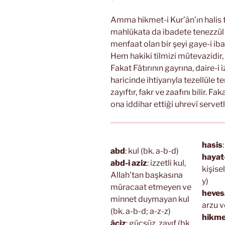
Amma hikmet-i Kur’ân’ın halis ti
mahlûkata da ibadete tenezzül
menfaat olan bir şeyi gaye-i iba
Hem hakiki tilmizi mütevazidir, 
Fakat Fâtırının gayrına, daire-i i
haricinde ihtiyarıyla tezellüle 
zayıftır, fakr ve zaafını bilir. F
ona iddihar ettiği uhrevî serve
hasis
abd
: kul (bk. a-b-d)
hayat
abd-i aziz
: izzetli kul,
kişise
Allah’tan başkasına
y)
müracaat etmeyen ve
heves
minnet duymayan kul
arzu v
(bk. a-b-d; a-z-z)
hikme
âciz
: güçsüz, zayıf (bk.