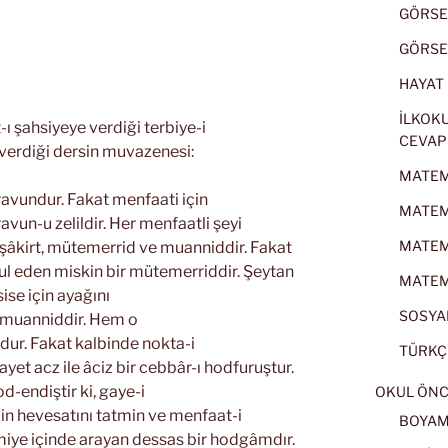
GÖRSEL
GÖRSEL
HAYAT B
İLKOKU
ı şahsiyeye verdiği terbiye-i
CEVAP
 verdiği dersin muvazenesi:
MATEMA
 firavundur. Fakat menfaati için
MATEMA
ravun-u zelildir. Her menfaatli şeyi
MATEMA
 şâkirt, mütemerrid ve muanniddir. Fakat
kabul eden miskin bir mütemerriddir. Şeytan
MATEMA
sise için ayağını
SOSYAL
r muanniddir. Hem o
rdur. Fakat kalbinde nokta-i
TÜRKÇE
ayet acz ile âciz bir cebbâr-ı hodfuruştur.
-endiştir ki, gaye-i
OKUL ÖNC
cin hevesatını tatmin ve menfaat-i
BOYA
miye içinde arayan dessas bir hodgâmdır.