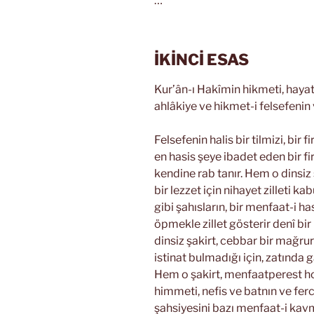
…
İKİNCİ ESAS
Kur’ân-ı Hakîmin hikmeti, hayat-
ahlâkiye ve hikmet-i felsefenin
Felsefenin halis bir tilmizi, bir
en hasis şeye ibadet eden bir fi
kendine rab tanır. Hem o dinsiz
bir lezzet için nihayet zilleti 
gibi şahısların, bir menfaat-i ha
öpmekle zillet gösterir denî bi
dinsiz şakirt, cebbar bir mağru
istinat bulmadığı için, zatında g
Hem o şakirt, menfaatperest hod
himmeti, nefis ve batnın ve fer
şahsiyesini bazı menfaat-i kav