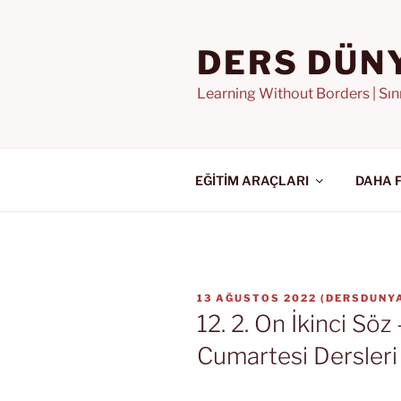
İçeriğe
geç
DERS DÜN
Learning Without Borders | Sı
EĞİTİM ARAÇLARI
DAHA 
YAYIM
13 AĞUSTOS 2022
(
DERSDUNYA
TARIHI
12. 2. On İkinci Söz
Cumartesi Dersleri 