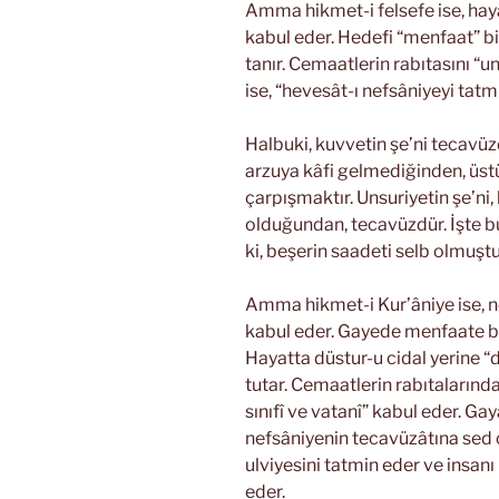
Amma hikmet-i felsefe ise, haya
kabul eder. Hedefi “menfaat” bil
tanır. Cemaatlerin rabıtasını “un
ise, “hevesât-ı nefsâniyeyi tatm
Halbuki, kuvvetin şe’ni tecavüzd
arzuya kâfi gelmediğinden, üst
çarpışmaktır. Unsuriyetin şe’n
olduğundan, tecavüzdür. İşte b
ki, beşerin saadeti selb olmuştu
Amma hikmet-i Kur’âniye ise, no
kabul eder. Gayede menfaate bede
Hayatta düstur-u cidal yerine “
tutar. Cemaatlerin rabıtalarında 
sınıfî ve vatanî” kabul eder. Gay
nefsâniyenin tecavüzâtına sed ç
ulviyesini tatmin eder ve insan
eder.