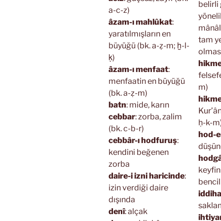
belirl
a-c-z)
yöneli
âzam-ı mahlûkat
:
mânâlı
yaratılmışların en
tam ye
büyüğü (bk. a-ẓ-m; ḫ-l-
olması
ḳ)
hikmet
âzam-ı menfaat
:
felsefe
menfaatin en büyüğü
m)
(bk. a-ẓ-m)
hikme
batn
: mide, karın
Kur’ân
cebbar
: zorba, zalim
ḥ-k-m
(bk. c-b-r)
hod-e
cebbâr-ı hodfuruş
:
düşün
kendini beğenen
hodg
zorba
keyfin
daire-i izni haricinde
:
bencil
izin verdiği daire
iddih
dışında
sakla
denî
: alçak
ihtiya