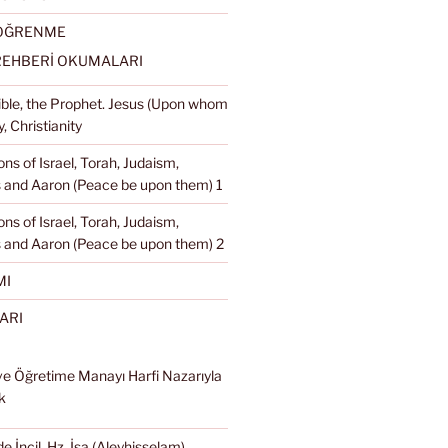
 ÖĞRENME
REHBERİ OKUMALARI
Bible, the Prophet. Jesus (Upon whom
, Christianity
ons of Israel, Torah, Judaism,
and Aaron (Peace be upon them) 1
ons of Israel, Torah, Judaism,
 and Aaron (Peace be upon them) 2
MI
ARI
ve Öğretime Manayı Harfi Nazarıyla
k
e İncil, Hz. İsa (Aleyhisselam),