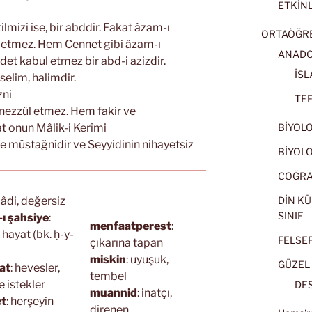
ETKİNL
lmizi ise, bir abddir. Fakat âzam-ı
ORTAÖĞRET
 etmez. Hem Cennet gibi âzam-ı
ANADOL
det kabul etmez bir abd-i azizdir.
İSL
selim, halimdir.
zni
TEF
tenezzül etmez. Hem fakir ve
akat onun Mâlik-i Kerîmi
BİYOLOJ
tle müstağnîdir ve Seyyidinin nihayetsiz
BİYOLOJ
COĞRAF
: âdi, değersiz
DİN KÜ
SINIF
-ı şahsiye
:
menfaatperest
:
l hayat (bk. ḥ-y-
FELSEFE
çıkarına tapan
miskin
: uyuşuk,
GÜZEL 
at
: hevesler,
tembel
e istekler
DES
muannid
: inatçı,
t
: herşeyin
direnen