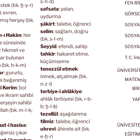
s-n-d)
FEN BİL
istek (bk. ḫ-y-r)
safsata
: yalan,
t
: evren,
GÖRSE
uydurma
lmış herşey (bk.
şâkirt
: talebe, öğrenci
SOSYAL
selim
: sağlam, doğru
n-ı Hakîm
: her
SOSYAL
(bk. s-l-m)
e sûresinde
Seyyid
: efendi, sahip
SOSYAL
z hikmet ve
tahkir
: hakaret etme,
lar bulunan
T. C. İn
küçümseme
 (bk. ḥ-k-m)
tenezzül etmek
:
ÜNİVERSİT
ur
: gururlu,
inmek, alçalmak (bk.
MATEM
ni beğenmiş
n-z-l)
-i Kerîm
: bol
BİR
terbiye-i ahlâkiye
:
ve ikram sahibi
ahlâk terbiyesi (bk. r-b-
YA
herşeyin sahibi
b; ḫ-l-ḳ)
llah (bk. m-l-k;
tezellül
: aşağılanma
tilmiz
: talebe, öğrenci
at-i hasise
:
ÜNİVESİT
uhrevî
: âhirete ait (bk.
eğersiz çıkar
EĞİTİM
e-ḫ-r)