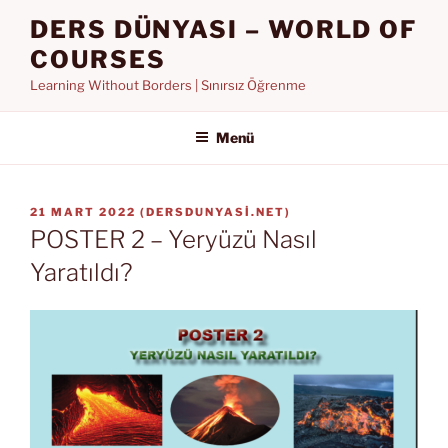
İçeriğe
DERS DÜNYASI – WORLD OF
geç
COURSES
Learning Without Borders | Sınırsız Öğrenme
Menü
YAYIM
21 MART 2022
(
DERSDUNYASI.NET
)
TARIHI
POSTER 2 – Yeryüzü Nasıl
Yaratıldı?