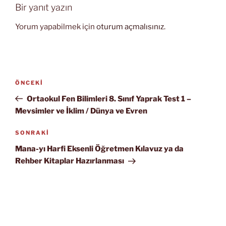
Bir yanıt yazın
Yorum yapabilmek için
oturum açmalısınız
.
Yazı
Önceki
ÖNCEKI
gezinmesi
Yazı
Ortaokul Fen Bilimleri 8. Sınıf Yaprak Test 1 –
Mevsimler ve İklim / Dünya ve Evren
Sonraki
SONRAKI
Yazı
Mana-yı Harfi Eksenli Öğretmen Kılavuz ya da
Rehber Kitaplar Hazırlanması