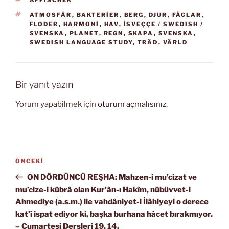
AFFISCHER
ETIKETLER
ATMOSFÄR
,
BAKTERIER
,
BERG
,
DJUR
,
FÅGLAR
,
FLODER
,
HARMONI
,
HAV
,
İSVEÇÇE / SWEDISH /
SVENSKA
,
PLANET
,
REGN
,
SKAPA
,
SVENSKA
,
SWEDISH LANGUAGE STUDY
,
TRÄD
,
VÄRLD
Bir yanıt yazın
Yorum yapabilmek için
oturum açmalısınız
.
Yazı
Önceki
ÖNCEKI
gezinmesi
Yazı
ON DÖRDÜNCÜ REŞHA: Mahzen-i mu’cizat ve
mu’cize-i kübrâ olan Kur’ân-ı Hakîm, nübüvvet-i
Ahmediye (a.s.m.) ile vahdâniyet-i İlâhiyeyi o derece
kat’î ispat ediyor ki, başka burhana hâcet bırakmıyor.
– Cumartesi Dersleri 19. 14.