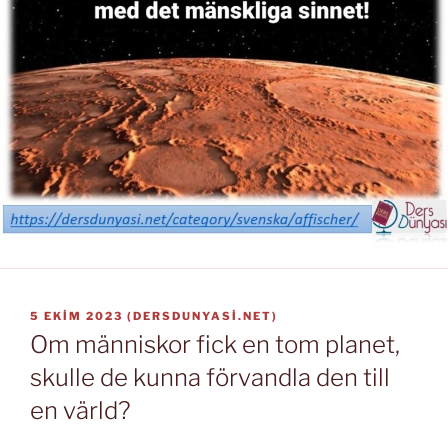
YAYIM
5 EKIM 2023
(
DERSDUNYASI.NET
)
TARIHI
Om människor fick en tom planet,
skulle de kunna förvandla den till
en värld?