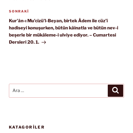
Sonraki
SONRAKI
Yazı
Kur’ân-ı Mu’cizü’l-Beyan, birtek Âdem ile cüz’î
hadiseyi konuşurken, bütün kâinatla ve bütün nev-i
beşerle bir mükâleme-i ulviye ediyor. – Cumartesi
Dersleri 20. 1.
Ara:
Ara
KATAGORİLER