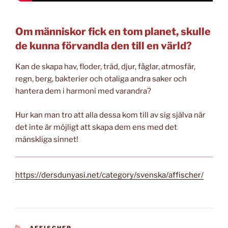
Om människor fick en tom planet, skulle
de kunna förvandla den till en värld?
Kan de skapa hav, floder, träd, djur, fåglar, atmosfär,
regn, berg, bakterier och otaliga andra saker och
hantera dem i harmoni med varandra?
Hur kan man tro att alla dessa kom till av sig själva när
det inte är möjligt att skapa dem ens med det
mänskliga sinnet!
https://dersdunyasi.net/category/svenska/affischer/
KATEGORILER