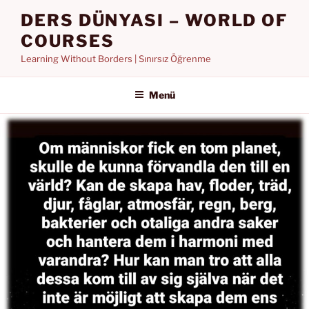
İçeriğe
DERS DÜNYASI – WORLD OF
geç
COURSES
Learning Without Borders | Sınırsız Öğrenme
Menü