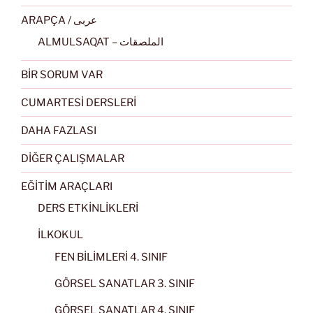
ARAPÇA / عربى
ALMULSAQAT – الملصقات
BİR SORUM VAR
CUMARTESİ DERSLERİ
DAHA FAZLASI
DİĞER ÇALIŞMALAR
EĞİTİM ARAÇLARI
DERS ETKİNLİKLERİ
İLKOKUL
FEN BİLİMLERİ 4. SINIF
GÖRSEL SANATLAR 3. SINIF
GÖRSEL SANATLAR 4. SINIF