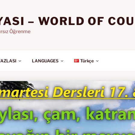
YASI – WORLD OF CO
nırsız Öğrenme
FAZLASI
LANGUAGES
Türkçe