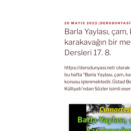
YAYIM
20 MAYIS 2023
(
DERSDUNYASI
TARIHI
Barla Yaylası, çam, 
karakavağın bir me
Dersleri 17. 8.
https://dersdunyasi.net/ olara
bu hafta “Barla Yaylası, çam, ka
konusu işlenmektedir. Üstad Be
Külliyatı’ndan Sözler isimli es