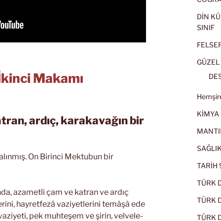
DİN KÜ
SINIF
FELSEFE
GÜZEL 
İkinci Makamı
DES
Hemşire
KİMYA 
atran, ardıç, karakavağın bir
MANTI
SAĞLIK
ınmış. On Birinci Mektubun bir
TARİH 9
TÜRK D
nda, azametli çam ve katran ve ardıç
TÜRK Dİ
ini, hayretfezâ vaziyetlerini temâşâ ede
O vaziyeti, pek muhteşem ve şirin, velvele-
TÜRK Dİ