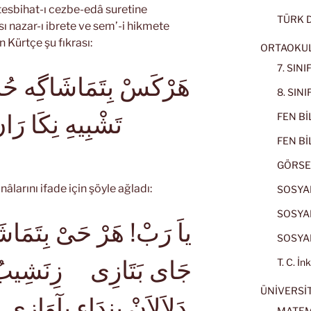
 tesbihat-ı cezbe-edâ suretine
TÜRK D
ı nazar-ı ibrete ve sem’-i hikmete
 Kürtçe şu fıkrası:
ORTAOKU
7. SIN
8. SIN
تَشْبِيهِ نِكَا رَان
FEN BİL
FEN BİL
GÖRSE
âlarını ifade için şöyle ağladı:
SOSYAL
SOSYAL
ياَ رَبْ! هَرْ حَىْ بِتَمَاش
SOSYAL
جَاى بَتَازِى زِنَشِيبُ اَ
T. C. İn
ÜNİVERSİT
دَلاَلاَنْ بِنِدَاءِ بِآوَاز
MATEM