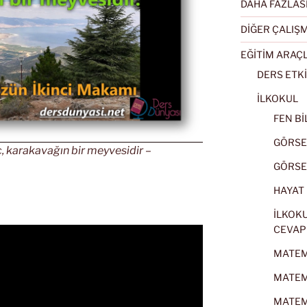
DAHA FAZLAS
DİĞER ÇALIŞ
EĞİTİM ARAÇ
DERS ETKİ
İLKOKUL
FEN BİL
GÖRSEL
ıç, karakavağın bir meyvesidir –
GÖRSEL
HAYAT B
İLKOKU
CEVAP
MATEMA
MATEMA
MATEMA