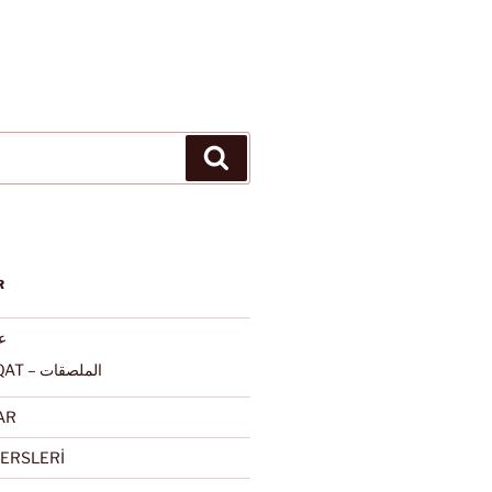
Ara
R
عرب
ALMULSAQAT – الملصقات
AR
ERSLERİ