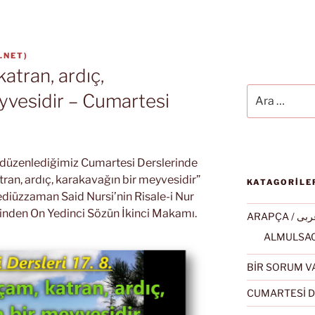
.NET
)
katran, ardıç,
Ara:
yvesidir – Cumartesi
k düzenlediğimiz Cumartesi Derslerinde
tran, ardıç, karakavağın bir meyvesidir”
KATAGORİLE
diüzzaman Said Nursi’nin Risale-i Nur
erinden On Yedinci Sözün İkinci Makamı.
ARAPÇA / ى
BİR SORUM V
CUMARTESİ D