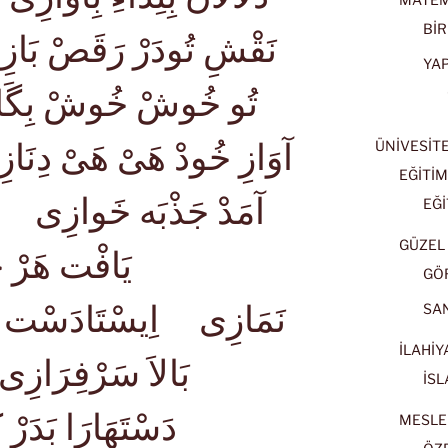
BİR
نَقْشِ تُودَرْ رَقَصْ بَا
YA
تُو خُوشْ خُوشْ بِگَ
آوَازِ خُودْ هَىْ هَىْ دِن
ÜNİVESİT
EĞİTİM
آمَدْ جَذْبَه خَوازِى اَز
EĞİ
GÜZEL 
يَافْت هَرْ ح
GÖ
نَمَازِى اِيسْتَادَسْت هَر
SA
İLAHİY
بَالاَ سَرْفِرَاز
İSL
دَسْتَهَارَا بَدَرْ
MESLE