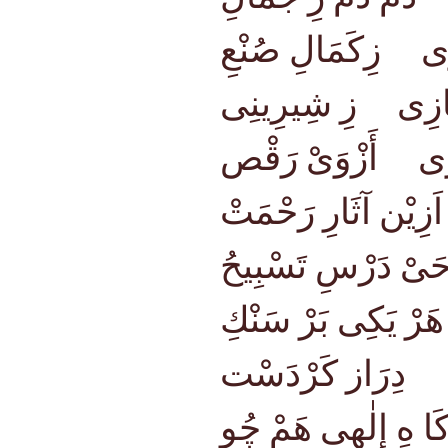
زِى زِكَمَالِ صُنْعِ
ازِى زِ شِيرِينِى
َازِى أَزْوَىْ رَقْص
ِيْن آثَارِ رَحْمَتْ
َىْ دَرْسِ تَسْبِيحُ
ْ يَكِى بَرْ سَنْكِ
ِى دِرَاز كَرْدَسْت
 كَا هِ إِلٰهِى هَمْ چُو