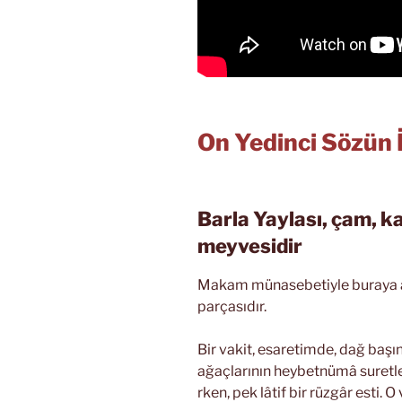
On Yedinci Sözün 
Barla Yaylası, çam, k
meyvesidir
Makam münasebetiyle buraya al
parçasıdır.
Bir vakit, esaretimde, dağ başı
ağaçlarının heybetnümâ suretler
rken, pek lâtif bir rüzgâr esti. 