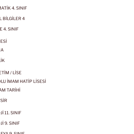
TİK 4. SINIF
 BİLGİLER 4
 4. SINIF
ESİ
MA
İK
İM / LİSE
U İMAM HATİP LİSESİ
AM TARİHİ
SİR
İ 11. SINIF
İ 9. SINIF
YA 9. SINIF