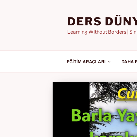
İçeriğe
geç
DERS DÜN
Learning Without Borders | Sı
EĞİTİM ARAÇLARI
DAHA 