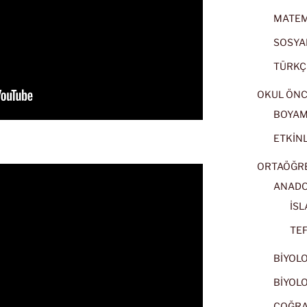
MATEMA
SOSYAL
TÜRKÇE
OKUL ÖNC
BOYA
ETKİNL
ORTAÖĞRET
ANADOL
İSL
TEF
BİYOLOJ
BİYOLOJ
COĞRAF