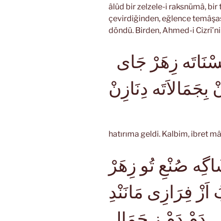
âlûd bir zelzele-i raksnümâ, bir
çevirdiğinden, eğlence temâşas
döndü. Birden, Ahmed-i Cizrî’nin
هَرْكَسْ بِتَمَاشَاگِه حُسْنَاتَه زِهَرْ جَاى
ْ بِجَمَالاَتَه دِنَازِنْ
hatırıma geldi. Kalbim, ibret mân
َاگِه صُنْعِ تُو زِهَرْ
زْ فِرَازِى مَانَنْدِ
ِى دَمْ دَمْ زِ جَمَالِ