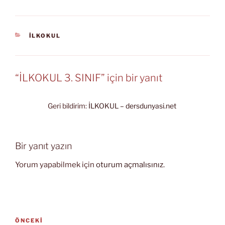
KATEGORILER
İLKOKUL
“İLKOKUL 3. SINIF” için bir yanıt
Geri bildirim:
İLKOKUL – dersdunyasi.net
Bir yanıt yazın
Yorum yapabilmek için
oturum açmalısınız
.
Yazı
Önceki
ÖNCEKI