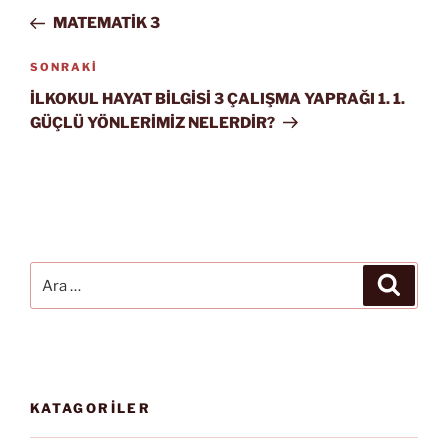
gezinmesi
Yazı
MATEMATİK 3
Sonraki
SONRAKI
Yazı
İLKOKUL HAYAT BİLGİSİ 3 ÇALIŞMA YAPRAĞI 1. 1.
GÜÇLÜ YÖNLERİMİZ NELERDİR?
Ara:
Ara
KATAGORİLER