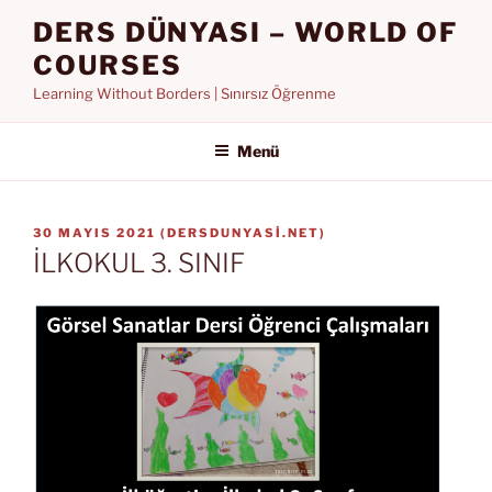
İçeriğe
DERS DÜNYASI – WORLD OF
geç
COURSES
Learning Without Borders | Sınırsız Öğrenme
Menü
YAYIM
30 MAYIS 2021
(
DERSDUNYASI.NET
)
TARIHI
İLKOKUL 3. SINIF