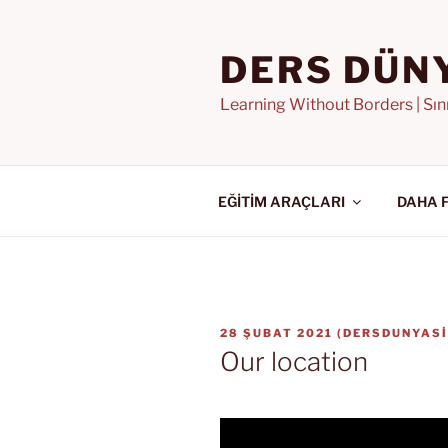
İçeriğe
geç
DERS DÜN
Learning Without Borders | Sı
EĞİTİM ARAÇLARI
DAHA 
YAYIM
28 ŞUBAT 2021
(
DERSDUNYASI
TARIHI
Our location