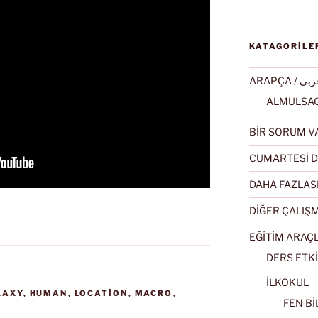
KATAGORİLE
ARAPÇA / ى
BİR SORUM V
CUMARTESİ D
DAHA FAZLAS
DİĞER ÇALIŞ
EĞİTİM ARAÇ
DERS ETKİ
İLKOKUL
LAXY
,
HUMAN
,
LOCATION
,
MACRO
,
FEN BİL