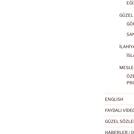
EĞİ
GÜZEL 
GÖ
SA
İLAHİY
İSL
MESLE
ÖZ
PR
ENGLISH
FAYDALI VİD
GÜZEL SÖZLE
HABERLER / 