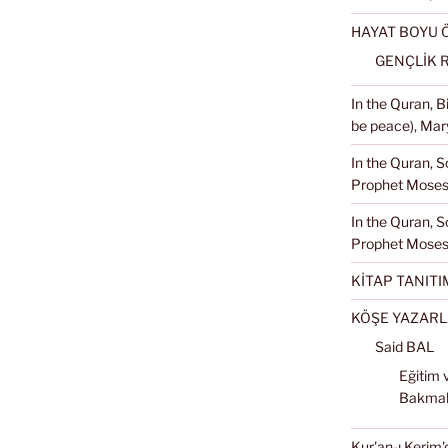
HAYAT BOYU
GENÇLİK 
In the Quran, 
be peace), Mary
In the Quran, S
Prophet Moses 
In the Quran, S
Prophet Moses
KİTAP TANITI
KÖŞE YAZARL
Said BAL
Eğitim 
Bakma
Kur'an-ı Kerim'd