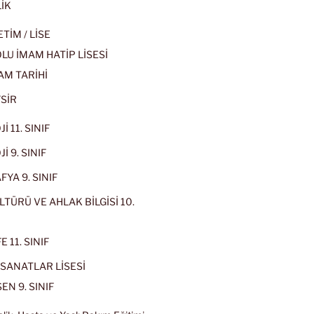
İK
İM / LİSE
U İMAM HATİP LİSESİ
AM TARİHİ
SİR
İ 11. SINIF
İ 9. SINIF
YA 9. SINIF
LTÜRÜ VE AHLAK BİLGİSİ 10.
 11. SINIF
SANATLAR LİSESİ
EN 9. SINIF