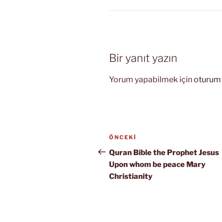
Bir yanıt yazın
Yorum yapabilmek için
oturum 
Yazı
Önceki
ÖNCEKI
gezinmesi
Yazı
Quran Bible the Prophet Jesus
Upon whom be peace Mary
Christianity