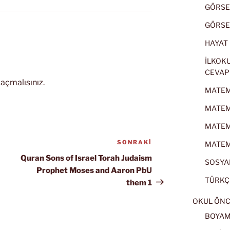
GÖRSEL
GÖRSEL
HAYAT B
İLKOKU
CEVAP
açmalısınız
.
MATEMA
MATEMA
MATEMA
SONRAKI
Sonraki
MATEMA
Yazı
Quran Sons of Israel Torah Judaism
SOSYAL
Prophet Moses and Aaron PbU
TÜRKÇE
them 1
OKUL ÖNC
BOYA