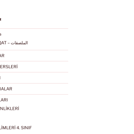
R
عرب
ALMULSAQAT – الملصقات
AR
ERSLERİ
I
MALAR
LARI
NLİKLERİ
İMLERİ 4. SINIF