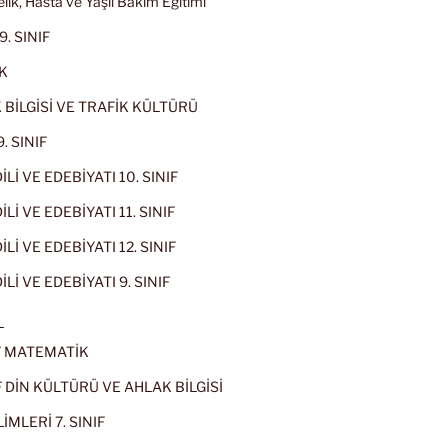
lik, Hasta ve Yaşlı Bakım Eğitimi
9. SINIF
K
 BİLGİSİ VE TRAFİK KÜLTÜRÜ
. SINIF
İLİ VE EDEBİYATI 10. SINIF
Lİ VE EDEBİYATI 11. SINIF
Lİ VE EDEBİYATI 12. SINIF
İLİ VE EDEBİYATI 9. SINIF
L
IF MATEMATİK
IF DİN KÜLTÜRÜ VE AHLAK BİLGİSİ
İMLERİ 7. SINIF