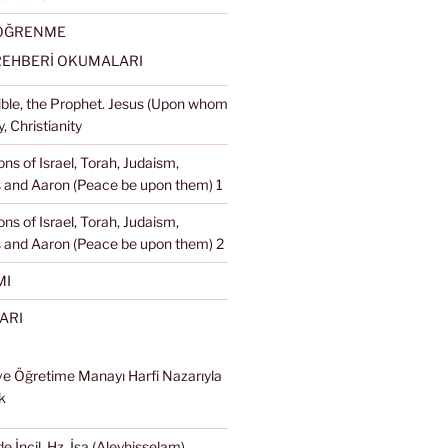
 ÖĞRENME
REHBERİ OKUMALARI
Bible, the Prophet. Jesus (Upon whom
, Christianity
ons of Israel, Torah, Judaism,
and Aaron (Peace be upon them) 1
ons of Israel, Torah, Judaism,
 and Aaron (Peace be upon them) 2
MI
ARI
ve Öğretime Manayı Harfi Nazarıyla
k
e İncil, Hz. İsa (Aleyhisselam),