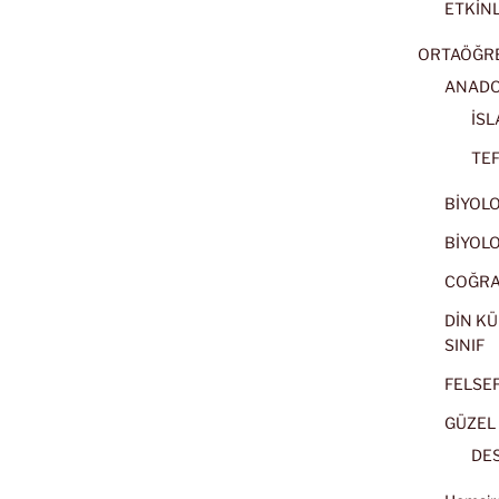
ETKİNL
ORTAÖĞRET
ANADOL
İSL
TEF
BİYOLOJ
BİYOLOJ
COĞRAF
DİN KÜ
SINIF
FELSEFE
GÜZEL 
DES