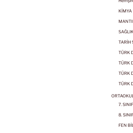
Hemşire
KİMYA 
MANTI
SAĞLIK
TARİH 9
TÜRK D
TÜRK Dİ
TÜRK Dİ
TÜRK D
ORTAOKU
7. SIN
8. SIN
FEN BİL