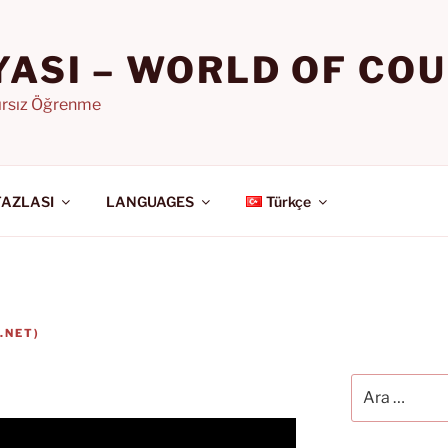
YASI – WORLD OF CO
nırsız Öğrenme
FAZLASI
LANGUAGES
Türkçe
.NET
)
Ara: