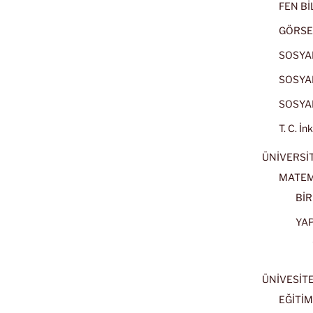
FEN BİL
GÖRSE
SOSYAL
SOSYAL
SOSYAL
T. C. İn
ÜNİVERSİT
MATEM
BİR
YA
ÜNİVESİT
EĞİTİM