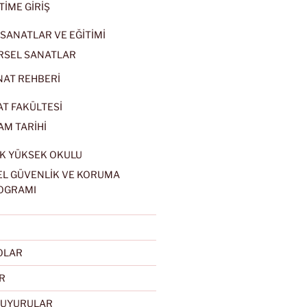
TİME GİRİŞ
SANATLAR VE EĞİTİMİ
RSEL SANATLAR
NAT REHBERİ
AT FAKÜLTESİ
AM TARİHİ
K YÜKSEK OKULU
EL GÜVENLİK VE KORUMA
OGRAMI
EOLAR
R
DUYURULAR