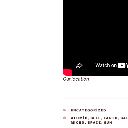
Our location
KATEGORILER
UNCATEGORIZED
ETIKETLER
ATOMIC
,
CELL
,
EARTH
,
GA
MICRO
,
SPACE
,
SUN