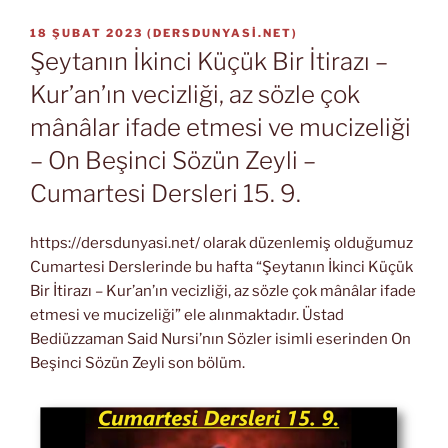
YAYIM
18 ŞUBAT 2023
(
DERSDUNYASI.NET
)
TARIHI
Şeytanın İkinci Küçük Bir İtirazı –
Kur’an’ın vecizliği, az sözle çok
mânâlar ifade etmesi ve mucizeliği
– On Beşinci Sözün Zeyli –
Cumartesi Dersleri 15. 9.
https://dersdunyasi.net/ olarak düzenlemiş olduğumuz
Cumartesi Derslerinde bu hafta “Şeytanın İkinci Küçük
Bir İtirazı – Kur’an’ın vecizliği, az sözle çok mânâlar ifade
etmesi ve mucizeliği” ele alınmaktadır. Üstad
Bediüzzaman Said Nursi’nın Sözler isimli eserinden On
Beşinci Sözün Zeyli son bölüm.