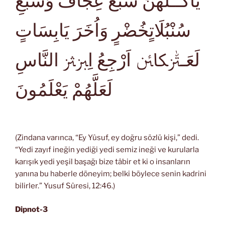
يَاْكُــلُهُنَّ سَبْعٌ عِجَافٌ وَسَبْعِ
سُنْبُلَاتٍخُضْرٍ وَاُخَرَ يَابِسَاتٍ
لَعَـﱱﱣﲀﱧ اَرْجِعُ اِﱫﱷ النَّاسِ
لَعَلَّهُمْ يَعْلَمُونَ
(Zindana varınca, “Ey Yûsuf, ey doğru sözlü kişi,” dedi.
“Yedi zayıf ineğin yediği yedi semiz ineği ve kurularla
karışık yedi yeşil başağı bize tâbir et ki o insanların
yanına bu haberle döneyim; belki böylece senin kadrini
bilirler.” Yusuf Sûresi, 12:46.)
Dipnot-3