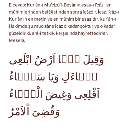
Elcevap: Kur’ân-ı Mu’cizü’l-Beyânın esas-ı i’câzı, en
mühimlerinden belâğatinden sonra îcâzdır. Îcaz, i’câz-ı
Kur’ân’ın en metin ve en mühim bir esasıdır. Kur’ân-ı
Hakîmde şu mucizâne îcaz o kadar çoktur ve o kadar
güzeldir ki, ehl-i tetkik, karşısında hayrettedirler.
Meselâ,
وَقِيلَ يَۤا اَرْضُ ابْلَعِى
مَۤاءَكِ وَيَا سَمَۤاءُ
اَقْلِعِى وَغِيضَ الْمَۤاءُ
وَقُضِىَ اْلاَمْرُ