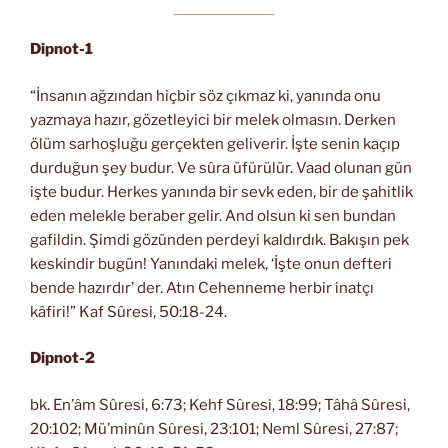
Dipnot-1
“İnsanın ağzından hiçbir söz çıkmaz ki, yanında onu
yazmaya hazır, gözetleyici bir melek olmasın. Derken
ölüm sarhoşluğu gerçekten geliverir. İşte senin kaçıp
durduğun şey budur. Ve sûra üfürülür. Vaad olunan gün
işte budur. Herkes yanında bir sevk eden, bir de şahitlik
eden melekle beraber gelir. And olsun ki sen bundan
gafildin. Şimdi gözünden perdeyi kaldırdık. Bakışın pek
keskindir bugün! Yanındaki melek, ‘İşte onun defteri
bende hazırdır’ der. Atın Cehenneme herbir inatçı
kâfiri!” Kaf Sûresi, 50:18-24.
Dipnot-2
bk. En’âm Sûresi, 6:73; Kehf Sûresi, 18:99; Tâhâ Sûresi,
20:102; Mü’minûn Sûresi, 23:101; Neml Sûresi, 27:87;