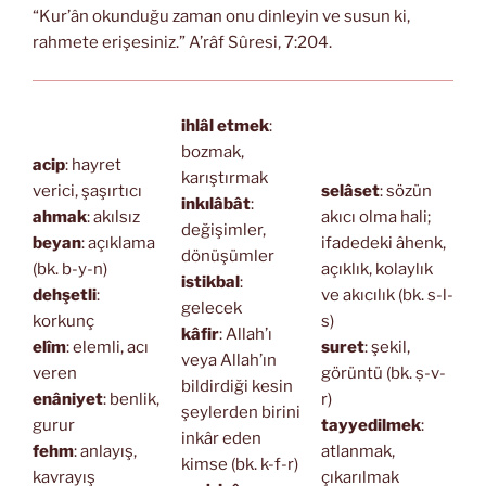
“Kur’ân okunduğu zaman onu dinleyin ve susun ki,
rahmete erişesiniz.” A’râf Sûresi, 7:204.
ihlâl etmek
:
bozmak,
acip
: hayret
karıştırmak
verici, şaşırtıcı
selâset
: sözün
inkılâbât
:
ahmak
: akılsız
akıcı olma hali;
değişimler,
beyan
: açıklama
ifadedeki âhenk,
dönüşümler
(bk. b-y-n)
açıklık, kolaylık
istikbal
:
dehşetli
:
ve akıcılık (bk. s-l-
gelecek
korkunç
s)
kâfir
: Allah’ı
elîm
: elemli, acı
suret
: şekil,
veya Allah’ın
veren
görüntü (bk. ṣ-v-
bildirdiği kesin
enâniyet
: benlik,
r)
şeylerden birini
gurur
tayyedilmek
:
inkâr eden
fehm
: anlayış,
atlanmak,
kimse (bk. k-f-r)
kavrayış
çıkarılmak