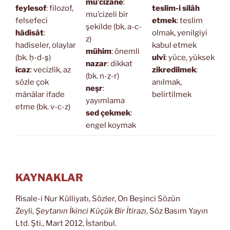
mu’cizâne
:
feylesof
: filozof,
teslim-i silâh
mu’cizeli bir
felsefeci
etmek
: teslim
şekilde (bk. a-c-
hâdisât
:
olmak, yenilgiyi
z)
hadiseler, olaylar
kabul etmek
mühim
: önemli
(bk. ḥ-d-s̱)
ulvî
: yüce, yüksek
nazar
: dikkat
îcaz
: vecizlik, az
zikredilmek
:
(bk. n-ẓ-r)
sözle çok
anılmak,
neşr
:
mânâlar ifade
belirtilmek
yayımlama
etme (bk. v-c-z)
sed çekmek
:
engel koymak
KAYNAKLAR
Risale-i Nur Külliyatı, Sözler, On Beşinci Sözün
Zeyli,
Şeytanın İkinci Küçük Bir İtirazı
, Söz Basım Yayın
Ltd. Şti., Mart 2012, İstanbul.