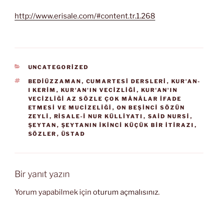
http://www.erisale.com/#content.tr.1.268
KATEGORILER
UNCATEGORIZED
ETIKETLER
BEDIÜZZAMAN
,
CUMARTESI DERSLERI
,
KUR'AN-
I KERIM
,
KUR'AN'IN VECIZLIĞI
,
KUR'AN'IN
VECIZLIĞI AZ SÖZLE ÇOK MÂNÂLAR IFADE
ETMESI VE MUCIZELIĞI
,
ON BEŞINCI SÖZÜN
ZEYLI
,
RISALE-I NUR KÜLLIYATI
,
SAID NURSI
,
ŞEYTAN
,
ŞEYTANIN İKINCI KÜÇÜK BIR İTIRAZI
,
SÖZLER
,
ÜSTAD
Bir yanıt yazın
Yorum yapabilmek için
oturum açmalısınız
.