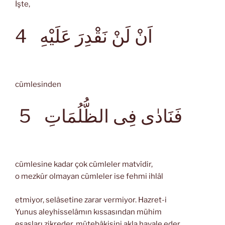
İşte,
اَنْ لَنْ نَقْدِرَ عَلَيْهِ
4
cümlesinden
فَنَادٰى فِى الظُّلُمَاتِ
5
cümlesine kadar çok cümleler matvîdir,
o mezkûr olmayan cümleler ise fehmi ihlâl
etmiyor, selâsetine zarar vermiyor. Hazret-i
Yunus aleyhisselâmın kıssasından mühim
esasları zikreder, mütebâkisini akla havale eder.