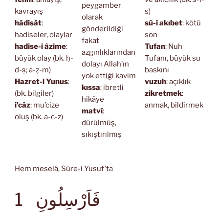
peygamber
kavrayış
s)
olarak
hâdisât
:
sû-i akıbet
: kötü
gönderildiği
hadiseler, olaylar
son
fakat
hadise-i âzime
:
Tufan
: Nuh
azgınlıklarından
büyük olay (bk. ḥ-
Tufanı, büyük su
dolayı Allah’ın
d-s̱; a-ẓ-m)
baskını
yok ettiği kavim
Hazret-i Yunus
:
vuzuh
: açıklık
kıssa
: ibretli
(bk. bilgiler)
zikretmek
:
hikâye
i’câz
: mu’cize
anmak, bildirmek
matvî
:
oluş (bk. a-c-z)
dürülmüş,
sıkıştırılmış
Hem meselâ, Sûre-i Yusuf’ta
فَاَرْسِلُونِ
1