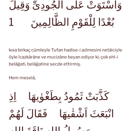
وَاسْتَوَتْ عَلَى الْجُودِىِّ وَقِيلَ
1
بُعْدًا لِلْقَوْمِ الظَّالِمِينَ
kısa birkaç cümleyle Tufan hadise-i azîmesini netâiciyle
öyle îcazkârâne ve mucizâne beyan ediyor ki, çok ehl-i
belâğati, belâğatine secde ettirmiş.
Hem meselâ,
كَذَّبَتْ ثَمُودُ بِطَغْوٰيهَا اِذِ
انْبَعَثَ اَشْقٰيهَا فَقَالَ لَهُمْ
رَسُولُ اللهِ نَاقَةَ اللهِ