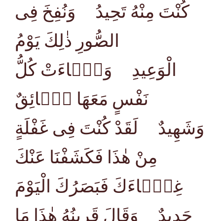
كُنْتَ مِنْهُ تَحِيدُ وَنُفِخَ فِى
الصُّورِ ذٰلِكَ يَوْمُ
الْوَعِيدِ وَجَۤاءَتْ كُلُّ
نَفْسٍ مَعَهَا سَۤائِقٌ
وَشَهِيدٌ لَقَدْ كُنْتَ فِى غَفْلَةٍ
مِنْ هٰذَا فَكَشَفْنَا عَنْكَ
غِطَۤاءَكَ فَبَصَرُكَ الْيَوْمَ
حَدِيدٌ وَقَالَ قَرِينُهُ هٰذَا مَا