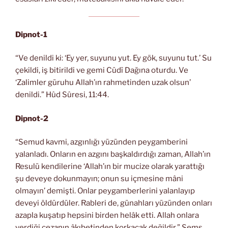
Dipnot-1
“Ve denildi ki: ‘Ey yer, suyunu yut. Ey gök, suyunu tut.’ Su
çekildi, iş bitirildi ve gemi Cûdî Dağına oturdu. Ve
‘Zalimler güruhu Allah’ın rahmetinden uzak olsun’
denildi.” Hûd Sûresi, 11:44.
Dipnot-2
“Semud kavmi, azgınlığı yüzünden peygamberini
yalanladı. Onların en azgını başkaldırdığı zaman, Allah’ın
Resulü kendilerine ‘Allah’ın bir mucize olarak yarattığı
şu deveye dokunmayın; onun su içmesine mâni
olmayın’ demişti. Onlar peygamberlerini yalanlayıp
deveyi öldürdüler. Rableri de, günahları yüzünden onları
azapla kuşatıp hepsini birden helâk etti. Allah onlara
verdiği cezanın âkıbetinden korkacak değildir.” Şems