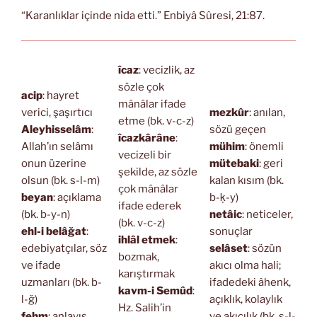
“Karanlıklar içinde nida etti.” Enbiyâ Sûresi, 21:87.
îcaz
: vecizlik, az
sözle çok
acip
: hayret
mânâlar ifade
verici, şaşırtıcı
mezkûr
: anılan,
etme (bk. v-c-z)
Aleyhisselâm
:
sözü geçen
îcazkârâne
:
Allah’ın selâmı
mühim
: önemli
vecizeli bir
onun üzerine
mütebaki
: geri
şekilde, az sözle
olsun (bk. s-l-m)
kalan kısım (bk.
çok mânâlar
beyan
: açıklama
b-ḳ-y)
ifade ederek
(bk. b-y-n)
netâic
: neticeler,
(bk. v-c-z)
ehl-i belâğat
:
sonuçlar
ihlâl etmek
:
edebiyatçılar, söz
selâset
: sözün
bozmak,
ve ifade
akıcı olma hali;
karıştırmak
uzmanları (bk. b-
ifadedeki âhenk,
kavm-i Semûd
:
l-ğ)
açıklık, kolaylık
Hz. Salih’in
fehm
: anlayış,
ve akıcılık (bk. s-l-