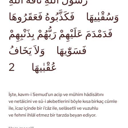
وَسُقْيٰيهَا فَكَذَّبُوهُ فَعَقَرُوهَا
فَدَمْدَمَ عَلَيْهِمْ رَبُّهُمْ بِذَنْبِهِمْ
فَسَوّٰيهَا وَلاَ يَخَافُ
2
عُقْبٰيهَا
İşte, kavm-i Semud’un acip ve mühim hâdisâtını
ve netâicini ve sû-i akıbetlerini böyle kısa birkaç cümle
ile, îcaz içinde bir i’câz ile, selâsetli ve vuzuhlu
ve fehmi ihlâl etmez bir tarzda beyan ediyor.