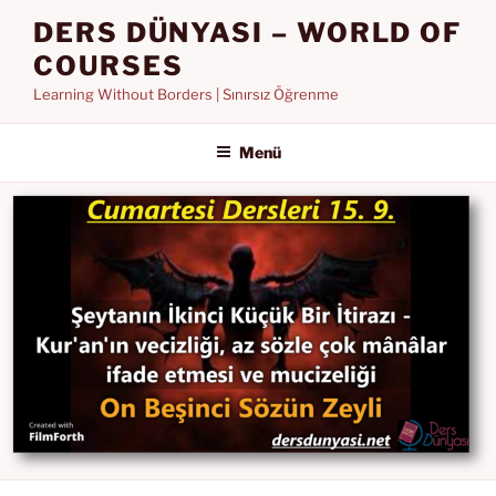
İçeriğe
DERS DÜNYASI – WORLD OF
geç
COURSES
Learning Without Borders | Sınırsız Öğrenme
Menü