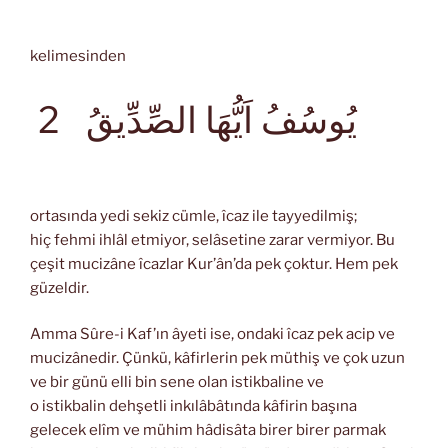
kelimesinden
يُوسُفُ اَيُّهَا الصِّدِّيقُ
2
ortasında yedi sekiz cümle, îcaz ile tayyedilmiş;
hiç fehmi ihlâl etmiyor, selâsetine zarar vermiyor. Bu
çeşit mucizâne îcazlar Kur’ân’da pek çoktur. Hem pek
güzeldir.
Amma Sûre-i Kaf’ın âyeti ise, ondaki îcaz pek acip ve
mucizânedir. Çünkü, kâfirlerin pek müthiş ve çok uzun
ve bir günü elli bin sene olan istikbaline ve
o istikbalin dehşetli inkılâbâtında kâfirin başına
gelecek elîm ve mühim hâdisâta birer birer parmak