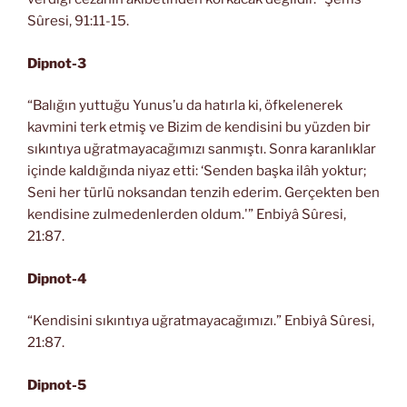
Sûresi, 91:11-15.
Dipnot-3
“Balığın yuttuğu Yunus’u da hatırla ki, öfkelenerek
kavmini terk etmiş ve Bizim de kendisini bu yüzden bir
sıkıntıya uğratmayacağımızı sanmıştı. Sonra karanlıklar
içinde kaldığında niyaz etti: ‘Senden başka ilâh yoktur;
Seni her türlü noksandan tenzih ederim. Gerçekten ben
kendisine zulmedenlerden oldum.'” Enbiyâ Sûresi,
21:87.
Dipnot-4
“Kendisini sıkıntıya uğratmayacağımızı.” Enbiyâ Sûresi,
21:87.
Dipnot-5