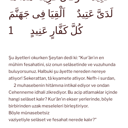
لَدَىَّ عَتِيدٌ اَلْقِيَا فِى جَهَنَّمَ
1
كُلَّ كَفَّارٍ عَنِيدٍ
Şu âyetleri okurken Şeytan dedi ki: “Kur’ân’ın en
mühim fesahatini, siz onun selâsetinde ve vuzuhunda
buluyorsunuz. Halbuki şu âyette nereden nereye
atlıyor! Sekerattan, tâ kıyamete atlıyor. Nefh-i surdan,
2 muhasebenin hitâmına intikal ediyor ve ondan
Cehenneme idhali zikrediyor. Bu acip atlamaklar içinde
hangi selâset kalır? Kur’ân’ın ekser yerlerinde, böyle
birbirinden uzak meseleleri birleştiriyor.
Böyle münasebetsiz
vaziyetiyle selâset ve fesahat nerede kalır?”