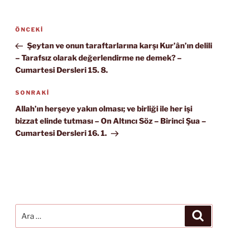
Yazı
Önceki
ÖNCEKI
gezinmesi
Yazı
Şeytan ve onun taraftarlarına karşı Kur’ân’ın delili
– Tarafsız olarak değerlendirme ne demek? –
Cumartesi Dersleri 15. 8.
Sonraki
SONRAKI
Yazı
Allah’ın herşeye yakın olması; ve birliği ile her işi
bizzat elinde tutması – On Altıncı Söz – Birinci Şua –
Cumartesi Dersleri 16. 1.
Ara:
Ara