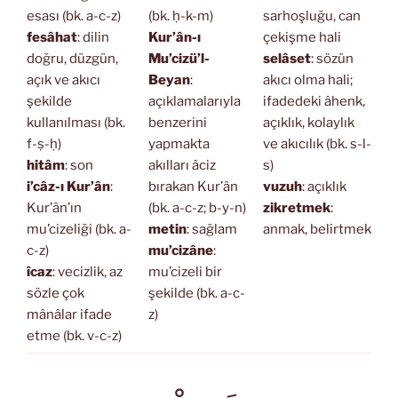
esası (bk. a-c-z)
(bk. ḥ-k-m)
sarhoşluğu, can
fesâhat
: dilin
Kur’ân-ı
çekişme hali
doğru, düzgün,
Mu’cizü’l-
selâset
: sözün
açık ve akıcı
Beyan
:
akıcı olma hali;
şekilde
açıklamalarıyla
ifadedeki âhenk,
kullanılması (bk.
benzerini
açıklık, kolaylık
f-ṣ-ḥ)
yapmakta
ve akıcılık (bk. s-l-
hitâm
: son
akılları âciz
s)
i’câz-ı Kur’ân
:
bırakan Kur’ân
vuzuh
: açıklık
Kur’ân’ın
(bk. a-c-z; b-y-n)
zikretmek
:
mu’cizeliği (bk. a-
metin
: sağlam
anmak, belirtmek
c-z)
mu’cizâne
:
îcaz
: vecizlik, az
mu’cizeli bir
sözle çok
şekilde (bk. a-c-
mânâlar ifade
z)
etme (bk. v-c-z)