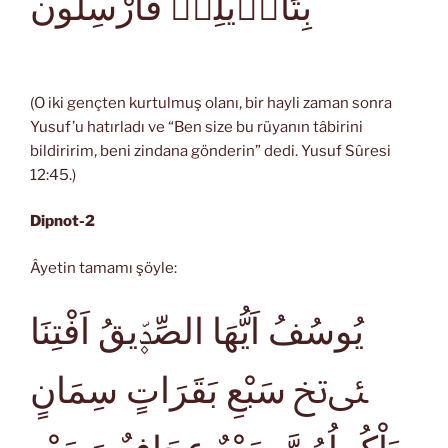
بِتَاْو۪يلِه۪ فَاَرْسِلُون
(O iki gençten kurtulmuş olanı, bir hayli zaman sonra
Yusuf’u hatırladı ve “Ben size bu rüyanın tâbirini
bildiririm, beni zindana gönderin” dedi. Yusuf Sûresi
12:45.)
Dipnot-2
Âyetin tamamı şöyle:
يُوسُفُ اَيُّهَا الصِّدّ۪يقُ اَفْتِنَا
ﯺﰍ سَبْعِ بَقَرَاتٍ سِمَانٍ