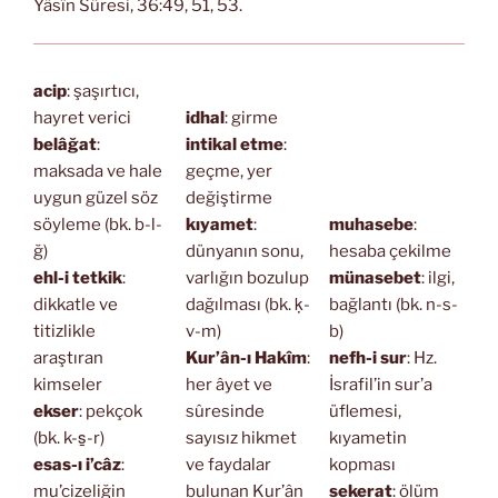
Yâsîn Sûresi, 36:49, 51, 53.
acip
: şaşırtıcı,
hayret verici
idhal
: girme
belâğat
:
intikal etme
:
maksada ve hale
geçme, yer
uygun güzel söz
değiştirme
söyleme (bk. b-l-
kıyamet
:
muhasebe
:
ğ)
dünyanın sonu,
hesaba çekilme
ehl-i tetkik
:
varlığın bozulup
münasebet
: ilgi,
dikkatle ve
dağılması (bk. ḳ-
bağlantı (bk. n-s-
titizlikle
v-m)
b)
araştıran
Kur’ân-ı Hakîm
:
nefh-i sur
: Hz.
kimseler
her âyet ve
İsrafil’in sur’a
ekser
: pekçok
sûresinde
üflemesi,
(bk. k-s̱-r)
sayısız hikmet
kıyametin
esas-ı i’câz
:
ve faydalar
kopması
mu’cizeliğin
bulunan Kur’ân
sekerat
: ölüm