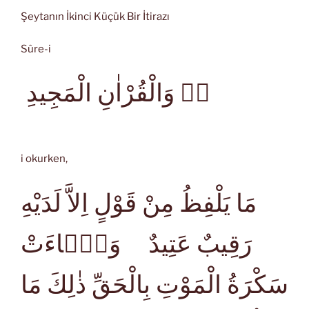
Şeytanın İkinci Küçük Bir İtirazı
Sûre-i
قۤ وَالْقُرْاٰنِ الْمَجِيدِ
i okurken,
مَا يَلْفِظُ مِنْ قَوْلٍ اِلاَّ لَدَيْهِ
رَقِيبٌ عَتِيدٌ وَجَۤاءَتْ
سَكْرَةُ الْمَوْتِ بِالْحَقِّ ذٰلِكَ مَا