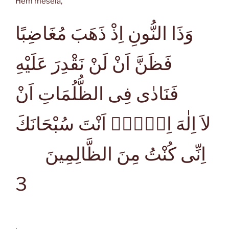
Hem meselâ,
وَذَا النُّونِ اِذْ ذَهَبَ مُغَاضِبًا
فَظَنَّ اَنْ لَنْ نَقْدِرَ عَلَيْهِ
فَنَادٰى فِى الظُّلُمَاتِ اَنْ
لاَ اِلٰهَ اِلاَّۤ اَنْتَ سُبْحَانَكَ
اِنِّى كُنْتُ مِنَ الظَّالِمِينَ
3