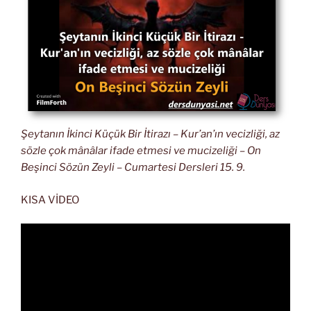
Şeytanın İkinci Küçük Bir İtirazı – Kur’an’ın vecizliği, az
sözle çok mânâlar ifade etmesi ve mucizeliği – On
Beşinci Sözün Zeyli – Cumartesi Dersleri 15. 9.
KISA VİDEO