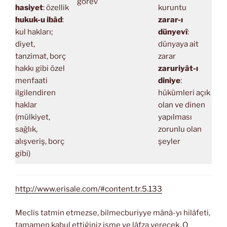
görev
hasiyet
: özellik
kuruntu
hukuk-u ibâd
:
zarar-ı
kul hakları;
dünyevî
:
diyet,
dünyaya ait
tanzimat, borç
zarar
hakkı gibi özel
zaruriyât-ı
menfaati
diniye
:
ilgilendiren
hükümleri açık
haklar
olan ve dinen
(mülkiyet,
yapılması
sağlık,
zorunlu olan
alışveriş, borç
şeyler
gibi)
http://www.erisale.com/#content.tr.5.133
Meclis tatmin etmezse, bilmecburiyye mânâ-yı hilâfeti,
tamamen kabul ettiğiniz isme ve lâfza verecek. O