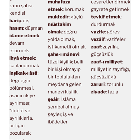
muhafaza
cesaretlendirmek,
zâtın şahsı,
etmek
: korumak
gayrete getirmek
kendisi
muktedir
: güçlü
tevkif etmek
:
hariç
: dış
müstakim
durdurmak
hasım
: düşman
olmak
: doğru
vazife
: görev
idame etmek
:
yolda olmak,
vezâif
: vazifeler
devam
istikametli olmak
zaaf
: zayıflık,
ettirmek
şahs-ı mânevî
:
güçsüzlük
ihyâ etmek
:
tüzel kişilik; belli
zaaf-ı milliyet
:
canlandırmak
bir kişi olmayıp
milliyetin zayıflığı,
inşikak-ı âsâ
:
bir topluluktan
güçsüzlüğü
değneğin
meydana gelen
zarurî
: zorunlu
bölünmesi,
mânevî kişilik
ziyade
: fazla
âsânın ikiye
şeâir
: İslâma
ayrılması;
sembol olmuş
“ihtilaf ve
şeyler, iş ve
ayrılıklarla,
ibâdetler
birliğin
bozularak