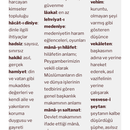
harcayan
vehim
:
güvenme
kimseler
kuruntu,
lâakal
: en az
topluluğu
olmayan şeyi
lehviyat-ı
hâcât-ı diniye
:
varmış gibi
medeniye
:
dinle ilgili
gösteren
medeniyetin haram
ihtiyaçlar
düşünce
eğlenceleri, oyunları
hadsiz
: sayısız,
vekâleten
:
mânâ-yı hilâfet
:
sınırsız
başkasının
hilâfetin anlamı;
hakikî
: asıl,
adına ve yerine
Peygamberimizin
gerçek
hareket
vekili olarak
hamiyet
: din
ederek, asıl
Müslümanların din
ve vatan gibi
vazifelinin
ve dünya işlerinin
mukaddes
yerine
tedbirini gören
değerleri ve
çalışarak
genel başkanlık
kendi aile ve
vesvese-i
makamının anlamı
yakınlarını
şeytan
:
mânâ-yı saltanat
:
koruma
şeytanın kalbe
Devlet makamının
duygusu ve
düşürdüğü
ifade ettiği mânâ,
gayreti
şüphe, asılsız