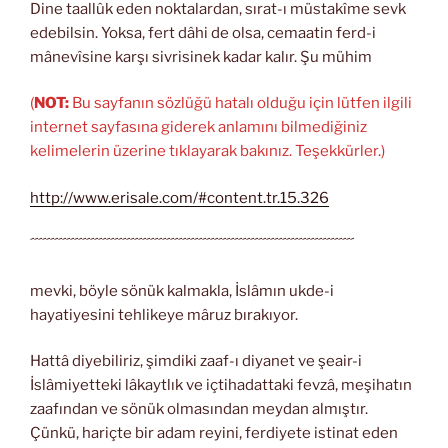
Dine taallûk eden noktalardan, sırat-ı müstakîme sevk
edebilsin. Yoksa, fert dâhi de olsa, cemaatin ferd-i
mânevîsine karşı sivrisinek kadar kalır. Şu mühim
(
NOT:
Bu sayfanın sözlüğü hatalı olduğu için lütfen ilgili
internet sayfasına giderek anlamını bilmediğiniz
kelimelerin üzerine tıklayarak bakınız. Teşekkürler.)
http://www.erisale.com/#content.tr.15.326
´´´´´´´´´´´´´´´´´´´´´´´´´´´´´´´´´´´´´´´´´´´´´´´´´´´´´´´´´´´´´´´´´´´´´´´´´´´´´´´´´
mevki, böyle sönük kalmakla, İslâmın ukde-i
hayatiyesini tehlikeye mâruz bırakıyor.
Hattâ diyebiliriz, şimdiki zaaf-ı diyanet ve şeair-i
İslâmiyetteki lâkaytlık ve içtihadattaki fevzâ, meşihatın
zaafından ve sönük olmasından meydan almıştır.
Çünkü, hariçte bir adam reyini, ferdiyete istinat eden