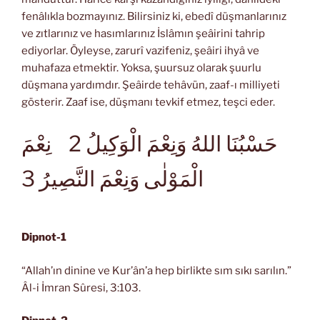
fenâlıkla bozmayınız. Bilirsiniz ki, ebedî düşmanlarınız
ve zıtlarınız ve hasımlarınız İslâmın şeâirini tahrip
ediyorlar. Öyleyse, zarurî vazifeniz, şeâiri ihyâ ve
muhafaza etmektir. Yoksa, şuursuz olarak şuurlu
düşmana yardımdır. Şeâirde tehâvün, zaaf-ı milliyeti
gösterir. Zaaf ise, düşmanı tevkif etmez, teşci eder.
حَسْبُنَا اللهُ وَنِعْمَ الْوَكِيلُ 2 نِعْمَ
الْمَوْلٰى وَنِعْمَ النَّصِيرُ 3
Dipnot-1
“Allah’ın dinine ve Kur’ân’a hep birlikte sım sıkı sarılın.”
Âl-i İmran Sûresi, 3:103.