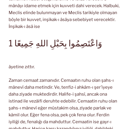
mânâyı idame etmek için kuvveti dahi verecek. Halbuki,
Meclis elinde bulunmayan ve Meclis tarikiyle olmayan
böyle bir kuvvet, inşikak-ı âsâya sebebiyet verecektir.
İnşikak-ı âsâ ise
وَاعْتَصِمُوا بِحَبْلِ اللهِ جَمِيعًا 1
âyetine zıttır.
Zaman cemaat zamanıdır. Cemaatın ruhu olan şahs-ı
mânevî daha metindir. Ve, tenfiz-i ahkâm-ı şer’iyeye
daha ziyade muktedirdir. Halife-i şahsî, ancak ona
istinad ile vezâifi deruhte edebilir. Cemaatin ruhu olan
şahs-ı mânevî eğer müstakim olsa, ziyade parlak ve
kâmil olur. Eğer fena olsa, pek çok fena olur. Ferdin
iyiliği de, fenalığı da mahduttur. Cemaatin ise gayr-ı
mahduttur. Harice karşı kazandığınız iyiliği, dahildeki