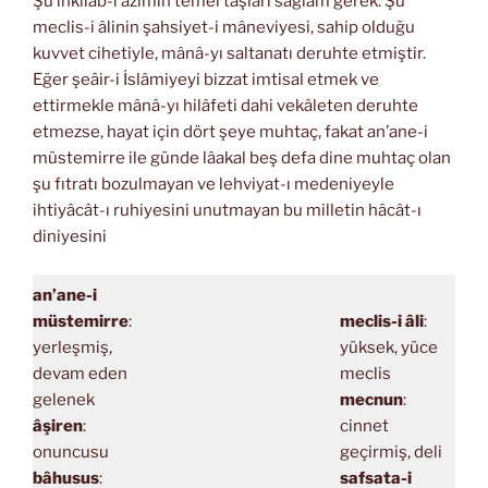
Şu inkılâb-ı azîmin temel taşları sağlam gerek. Şu
meclis-i âlinin şahsiyet-i mâneviyesi, sahip olduğu
kuvvet cihetiyle, mânâ-yı saltanatı deruhte etmiştir.
Eğer şeâir-i İslâmiyeyi bizzat imtisal etmek ve
ettirmekle mânâ-yı hilâfeti dahi vekâleten deruhte
etmezse, hayat için dört şeye muhtaç, fakat an’ane-i
müstemirre ile günde lâakal beş defa dine muhtaç olan
şu fıtratı bozulmayan ve lehviyat-ı medeniyeyle
ihtiyâcât-ı ruhiyesini unutmayan bu milletin hâcât-ı
diniyesini
an’ane-i
müstemirre
:
meclis-i âli
:
yerleşmiş,
yüksek, yüce
devam eden
meclis
gelenek
mecnun
:
âşiren
:
cinnet
onuncusu
geçirmiş, deli
bâhusus
:
safsata-i