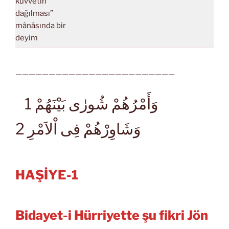
kuvvetin
dağılması”
mânâsında bir
deyim
————————————————————————
وَأَمْرُهُمْ شُورٰى بَيْنَهُمْ 1
وَشَاوِرْهُمْ فِى اْلاَمْرِ 2
HAŞİYE-1
Bidayet-i Hürriyette şu fikri Jön