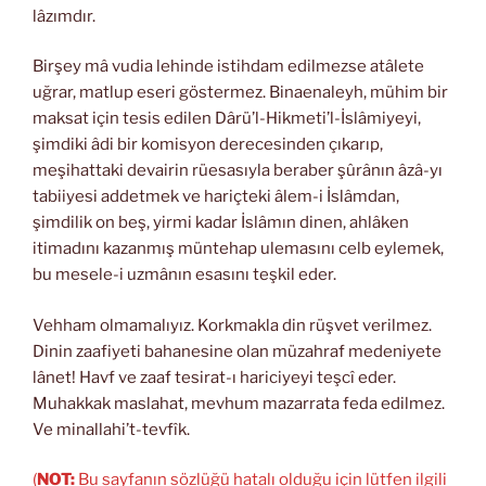
lâzımdır.
Birşey mâ vudia lehinde istihdam edilmezse atâlete
uğrar, matlup eseri göstermez. Binaenaleyh, mühim bir
maksat için tesis edilen Dârü’l-Hikmeti’l-İslâmiyeyi,
şimdiki âdi bir komisyon derecesinden çıkarıp,
meşihattaki devairin rüesasıyla beraber şûrânın âzâ-yı
tabiiyesi addetmek ve hariçteki âlem-i İslâmdan,
şimdilik on beş, yirmi kadar İslâmın dinen, ahlâken
itimadını kazanmış müntehap ulemasını celb eylemek,
bu mesele-i uzmânın esasını teşkil eder.
Vehham olmamalıyız. Korkmakla din rüşvet verilmez.
Dinin zaafiyeti bahanesine olan müzahraf medeniyete
lânet! Havf ve zaaf tesirat-ı hariciyeyi teşcî eder.
Muhakkak maslahat, mevhum mazarrata feda edilmez.
Ve minallahi’t-tevfîk.
(
NOT:
Bu sayfanın sözlüğü hatalı olduğu için lütfen ilgili