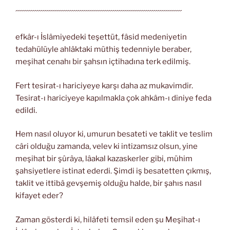
´´´´´´´´´´´´´´´´´´´´´´´´´´´´´´´´´´´´´´´´´´´´´´´´´´´´´´´´´´´´´´´´´´´´´´´´´´´´´´´´´
efkâr-ı İslâmiyedeki teşettüt, fâsid medeniyetin
tedahülüyle ahlâktaki müthiş tedenniyle beraber,
meşihat cenahı bir şahsın içtihadına terk edilmiş.
Fert tesirat-ı hariciyeye karşı daha az mukavimdir.
Tesirat-ı hariciyeye kapılmakla çok ahkâm-ı diniye feda
edildi.
Hem nasıl oluyor ki, umurun besateti ve taklit ve teslim
câri olduğu zamanda, velev ki intizamsız olsun, yine
meşihat bir şûrâya, lâakal kazaskerler gibi, mühim
şahsiyetlere istinat ederdi. Şimdi iş besatetten çıkmış,
taklit ve ittibâ gevşemiş olduğu halde, bir şahıs nasıl
kifayet eder?
Zaman gösterdi ki, hilâfeti temsil eden şu Meşihat-ı