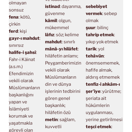
olmayan
istinad
: dayanma,
sebebiyet
sonsuz
güvenme
vermek
: sebep
fena
: kötü,
kâmil
: olgun,
olmak
çirkin
mükemmel
şuur
: bilinç
ferd
: kişi
lâfız
: söz; kelime
tahrip etmek
:
gayr-ı mahdut
:
mahdut
: sınırlı
yıkıp yok etmek
sınırsız
mânâ-yı hilâfet
:
tarik
: yol
halife-i şahsî
:
hilâfetin anlamı;
tehâvün
:
Fahr-i Kâinat
Peygamberimizin
önemsememek,
(a.s.m.)
vekili olarak
hafife almak,
Efendimizin
Müslümanların
aldırış etmemek
vekili olarak
din ve dünya
tenfiz-i ahkâm-ı
Müslümanların
işlerinin tedbirini
şer’iye
: yürütme;
başkanlığını
gören genel
şeriata ait
yapan ve
başkanlık;
hükümlerin
İslâmiyeti
hilâfetin özü
uygulanması,
korumak ve
metin
: sağlam,
yerine getirilmesi
yaşatmakla
kuvvetli
teşci etmek
:
görevli olan