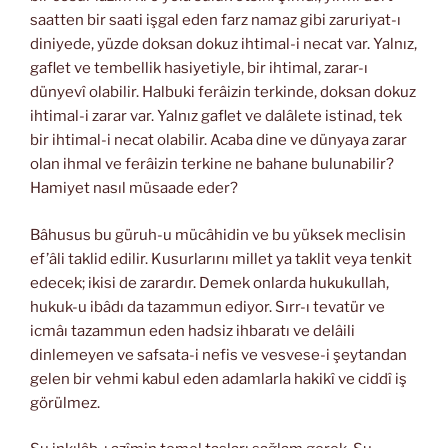
saatten bir saati işgal eden farz namaz gibi zaruriyat-ı
diniyede, yüzde doksan dokuz ihtimal-i necat var. Yalnız,
gaflet ve tembellik hasiyetiyle, bir ihtimal, zarar-ı
dünyevî olabilir. Halbuki ferâizin terkinde, doksan dokuz
ihtimal-i zarar var. Yalnız gaflet ve dalâlete istinad, tek
bir ihtimal-i necat olabilir. Acaba dine ve dünyaya zarar
olan ihmal ve ferâizin terkine ne bahane bulunabilir?
Hamiyet nasıl müsaade eder?
Bâhusus bu güruh-u mücâhidin ve bu yüksek meclisin
ef’âli taklid edilir. Kusurlarını millet ya taklit veya tenkit
edecek; ikisi de zarardır. Demek onlarda hukukullah,
hukuk-u ibâdı da tazammun ediyor. Sırr-ı tevatür ve
icmâı tazammun eden hadsiz ihbaratı ve delâili
dinlemeyen ve safsata-i nefis ve vesvese-i şeytandan
gelen bir vehmi kabul eden adamlarla hakikî ve ciddî iş
görülmez.