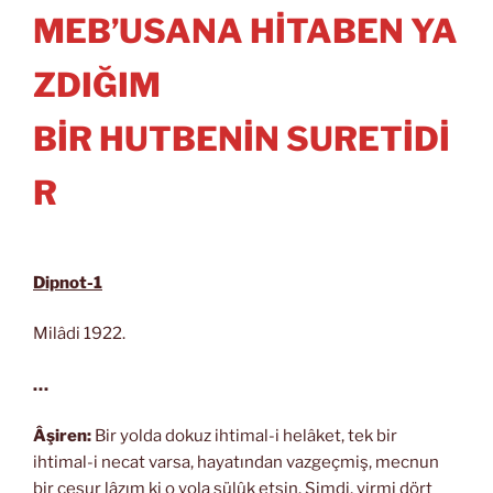
MEB’USANA HİTABEN YA
ZDIĞIM
BİR HUTBENİN SURETİDİ
R
Dipnot-1
Milâdi 1922.
…
Âşiren:
Bir yolda dokuz ihtimal-i helâket, tek bir
ihtimal-i necat varsa, hayatından vazgeçmiş, mecnun
bir cesur lâzım ki o yola sülûk etsin. Şimdi, yirmi dört