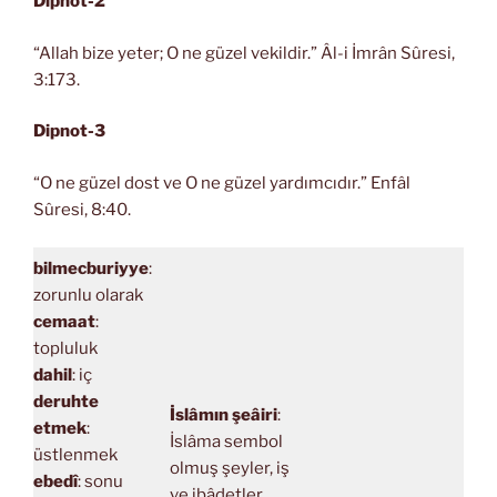
Dipnot-2
“Allah bize yeter; O ne güzel vekildir.” Âl-i İmrân Sûresi,
3:173.
Dipnot-3
“O ne güzel dost ve O ne güzel yardımcıdır.” Enfâl
Sûresi, 8:40.
bilmecburiyye
:
zorunlu olarak
cemaat
:
topluluk
dahil
: iç
deruhte
İslâmın şeâiri
:
etmek
:
İslâma sembol
üstlenmek
olmuş şeyler, iş
ebedî
: sonu
ve ibâdetler