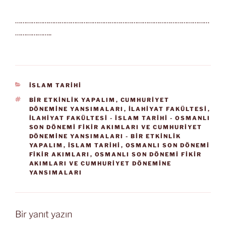
……………………………………………………………………………………………
………………..
KATEGORILER
İSLAM TARİHİ
ETIKETLER
BIR ETKINLIK YAPALIM
,
CUMHURIYET
DÖNEMINE YANSIMALARI
,
İLAHIYAT FAKÜLTESI
,
İLAHIYAT FAKÜLTESI - İSLAM TARIHI - OSMANLI
SON DÖNEMI FIKIR AKIMLARI VE CUMHURIYET
DÖNEMINE YANSIMALARI - BIR ETKINLIK
YAPALIM
,
İSLAM TARIHI
,
OSMANLI SON DÖNEMI
FIKIR AKIMLARI
,
OSMANLI SON DÖNEMI FIKIR
AKIMLARI VE CUMHURIYET DÖNEMINE
YANSIMALARI
Bir yanıt yazın