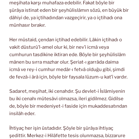
meşihata karşı muhafaza edebilir. Fakat böyle bir
şûrâya istinat eden bir şeyhülislâmın sözü, en büyük bir
dâhiyi de, ya içtihadından vazgeçirir, ya o içtihadı ona
münhasır bırakır.
Her müstaid, çendan içtihad edebilir. Lâkin içtihadı o
vakit düsturü’l-amel olur ki, bir nev’i icmâ veya
cumhurun tasdikine iktiran ede. Böyle bir şeyhülislâm
mânen bu sırra mazhar olur. Şeriat-ı garrâda daima
icmâ ve rey-i cumhur medâr-ı fetvâ olduğu gibi, şimdi
de fevzâ-i ârâ için, böyle bir faysala lüzum-u kat’î vardır.
Sadaret, meşihat, iki cenahdır. Şu devlet-i İslâmiyenin
bu iki cenahı mütesâvi olmazsa, ileri gidilmez. Gidilse
de, böyle bir medeniyet-i faside için mukaddesatından
insilâh eder.
İhtiyaç her işin üstadıdır. Şöyle bir şûrâya ihtiyaç
şedittir. Merkez-i Hilâfette tesis olunmazsa, bizzarure