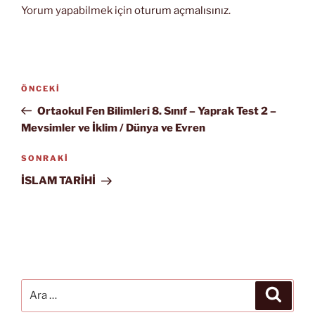
Yorum yapabilmek için
oturum açmalısınız
.
Yazı
Önceki
ÖNCEKI
gezinmesi
Yazı
Ortaokul Fen Bilimleri 8. Sınıf – Yaprak Test 2 –
Mevsimler ve İklim / Dünya ve Evren
Sonraki
SONRAKI
Yazı
İSLAM TARİHİ
Ara:
Ara