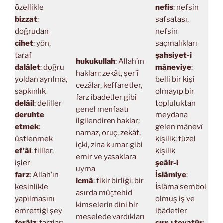
özellikle
nefis
: nefsin
bizzat
:
safsatası,
doğrudan
nefsin
cihet
: yön,
saçmalıkları
taraf
şahsiyet-i
hukukullah
: Allah’ın
dalâlet
: doğru
mâneviye
:
hakları; zekât, şer’î
yoldan ayrılma,
belli bir kişi
cezâlar, keffaretler,
sapkınlık
olmayıp bir
farz ibadetler gibi
delâil
: deliller
topluluktan
genel menfaatı
deruhte
meydana
ilgilendiren haklar;
etmek
:
gelen mânevî
namaz, oruç, zekât,
üstlenmek
kişilik; tüzel
içki, zina kumar gibi
ef’âl
: fiiller,
kişilik
emir ve yasaklara
işler
şeâir-i
uyma
farz
: Allah’ın
İslâmiye
:
icmâ
: fikir birliği; bir
kesinlikle
İslâma sembol
asırda müçtehid
yapılmasını
olmuş iş ve
kimselerin dini bir
emrettiği şey
ibâdetler
meselede vardıkları
ferâiz
: farzlar;
sırr-ı tevatür
: