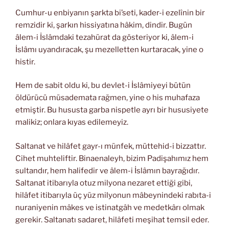
Cumhur-u enbiyanın şarkta bi’seti, kader-i ezelînin bir
remzidir ki, şarkın hissiyatına hâkim, dindir. Bugün
âlem-i İslâmdaki tezahürat da gösteriyor ki, âlem-i
İslâmı uyandıracak, şu mezelletten kurtaracak, yine o
histir.
Hem de sabit oldu ki, bu devlet-i İslâmiyeyi bütün
öldürücü müsademata rağmen, yine o his muhafaza
etmiştir. Bu hususta garba nispetle ayrı bir hususiyete
malikiz; onlara kıyas edilemeyiz.
Saltanat ve hilâfet gayr-ı münfek, müttehid-i bizzattır.
Cihet muhteliftir. Binaenaleyh, bizim Padişahımız hem
sultandır, hem halifedir ve âlem-i İslâmın bayrağıdır.
Saltanat itibarıyla otuz milyona nezaret ettiği gibi,
hilâfet itibarıyla üç yüz milyonun mâbeynindeki rabıta-i
nuraniyenin mâkes ve istinatgâh ve medetkârı olmak
gerekir. Saltanatı sadaret, hilâfeti meşihat temsil eder.