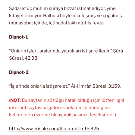
Sadaret üç mühim şûrâya bizzat istinat ediyor, yine
kifayet etmiyor. Hâlbuki böyle inceleşmiş ve çoğalmış
münasebat içinde, içtihadattaki müthiş fevzâ,
Dipnot-1
“Onların işleri, aralarında yaptıkları istişare iledir.” Şûrâ
Sûresi, 42:38.
Dipnot-2
“İşlerinde onlarla istişare et.” Âl-i İmrân Sûresi, 3:159.
(
NOT:
Bu sayfanın sözlüğü hatalı olduğu için lütfen ilgili
internet sayfasına giderek anlamını bilmediğiniz
kelimelerin üzerine tıklayarak bakınız. Teşekkürler.)
http://www.erisale.com/#content.tr.15.325