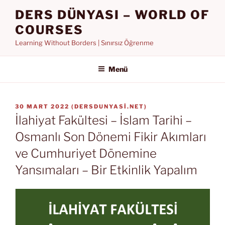
İçeriğe
DERS DÜNYASI – WORLD OF
geç
COURSES
Learning Without Borders | Sınırsız Öğrenme
Menü
YAYIM
30 MART 2022
(
DERSDUNYASI.NET
)
TARIHI
İlahiyat Fakültesi – İslam Tarihi –
Osmanlı Son Dönemi Fikir Akımları
ve Cumhuriyet Dönemine
Yansımaları – Bir Etkinlik Yapalım