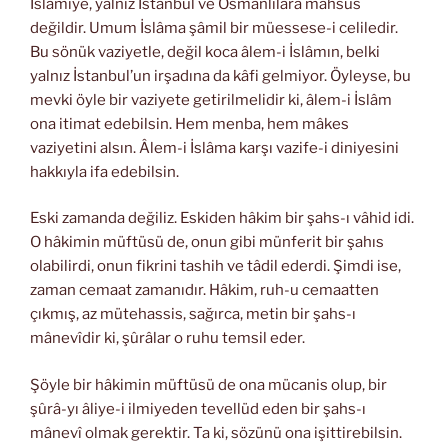
İslâmiye, yalnız İstanbul ve Osmanlılara mahsus
değildir. Umum İslâma şâmil bir müessese-i celiledir.
Bu sönük vaziyetle, değil koca âlem-i İslâmın, belki
yalnız İstanbul’un irşadına da kâfi gelmiyor. Öyleyse, bu
mevki öyle bir vaziyete getirilmelidir ki, âlem-i İslâm
ona itimat edebilsin. Hem menba, hem mâkes
vaziyetini alsın. Âlem-i İslâma karşı vazife-i diniyesini
hakkıyla ifa edebilsin.
Eski zamanda değiliz. Eskiden hâkim bir şahs-ı vâhid idi.
O hâkimin müftüsü de, onun gibi münferit bir şahıs
olabilirdi, onun fikrini tashih ve tâdil ederdi. Şimdi ise,
zaman cemaat zamanıdır. Hâkim, ruh-u cemaatten
çıkmış, az mütehassis, sağırca, metin bir şahs-ı
mânevîdir ki, şûrâlar o ruhu temsil eder.
Şöyle bir hâkimin müftüsü de ona mücanis olup, bir
şûrâ-yı âliye-i ilmiyeden tevellüd eden bir şahs-ı
mânevî olmak gerektir. Ta ki, sözünü ona işittirebilsin.