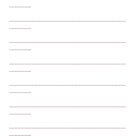
………………..
……………………………………………………………………………………………
………………..
……………………………………………………………………………………………
………………..
……………………………………………………………………………………………
………………..
……………………………………………………………………………………………
………………..
……………………………………………………………………………………………
………………..
……………………………………………………………………………………………
………………..