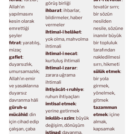
görüş birliği
Allah’ın
tevatür sırrı;
ihbarat
: ihbarlar,
yapılmasını
bir sözün
bildirmeler, haber
kesin olarak
nesilden
vermeler
emrettiği
nesile, sözüne
ihtimal-i helâket
:
şeyler
inanılır büyük
yok olma, mahvolma
fıtrat
: yaratılış,
bir topluluk
ihtimali
mizaç
tarafından
ihtimal-i necat
:
gaflet
:
nakledilmesi
kurtuluş ihtimali
duyarsızlık,
sırrı, hikmeti
ihtimal-i zarar
:
umursamazlık;
sülûk etmek
:
zarara uğrama
Allah’ın emir
bir yola
ihtimali
ve yasaklarına
girmek,
ihtiyâcât-ı ruhiye
:
duyarsız
yönelmek,
ruhun ihtiyaçları
davranma hâli
gitmek
imtisal etmek
:
güruh-u
tazammun
yerine getirmek
mücâhid
: din
etmek
: içine
inkılâb-ı azîm
: büyük
için cihad edip
almak,
değişim, dönüşüm
çalışan, çaba
kapsamak
istinad
: dayanma,