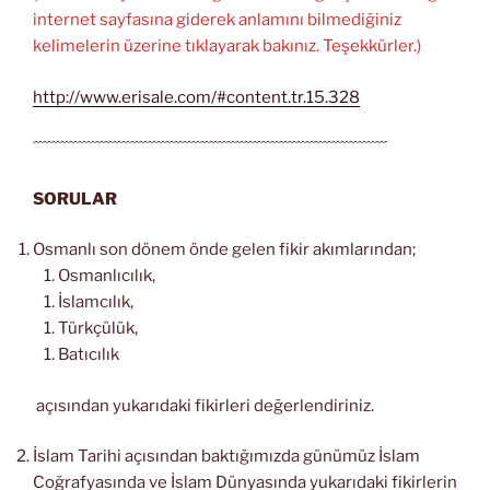
internet sayfasına giderek anlamını bilmediğiniz
kelimelerin üzerine tıklayarak bakınız. Teşekkürler.)
http://www.erisale.com/#content.tr.15.328
´´´´´´´´´´´´´´´´´´´´´´´´´´´´´´´´´´´´´´´´´´´´´´´´´´´´´´´´´´´´´´´´´´´´´´´´´´´´´´´´´
SORULAR
Osmanlı son dönem önde gelen fikir akımlarından;
Osmanlıcılık,
İslamcılık,
Türkçülük,
Batıcılık
açısından yukarıdaki fikirleri değerlendiriniz.
İslam Tarihi açısından baktığımızda günümüz İslam
Coğrafyasında ve İslam Dünyasında yukarıdaki fikirlerin