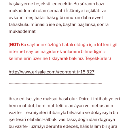
başka yerde teşekkül edecektir. Bu şûranın bazı
mukaddematı olan cemaat-i İslâmiye teşkilâtı ve
evkafın meşihata ilhakı gibi umurun daha evvel
tahakkuku münasip ise de, baştan başlansa, sonra
mukaddemat
(
NOT:
Bu sayfanın sözlüğü hatalı olduğu için lütfen ilgili
internet sayfasına giderek anlamını bilmediğiniz
kelimelerin üzerine tıklayarak bakınız. Teşekkürler.)
http://www.erisale.com/#content.tr.15.327
´´´´´´´´´´´´´´´´´´´´´´´´´´´´´´´´´´´´´´´´´´´´´´´´´´´´´´´´´´´´´´´´´´´´´´´´´´´´´´´´´
ihzar edilse, yine maksat hasıl olur. Daire-i intihabiyeleri
hem mahdut, hem muhtelit olan âyan ve mebusanın
vazife-i resmiyeleri itibarıyla bilvasıta ve dolayısıyla bu
işe tesiri olabilir. Hâlbuki vasıtasız, doğrudan doğruya
bu vazife-i uzmâyı deruhte edecek, hâlis İslâm bir şûra