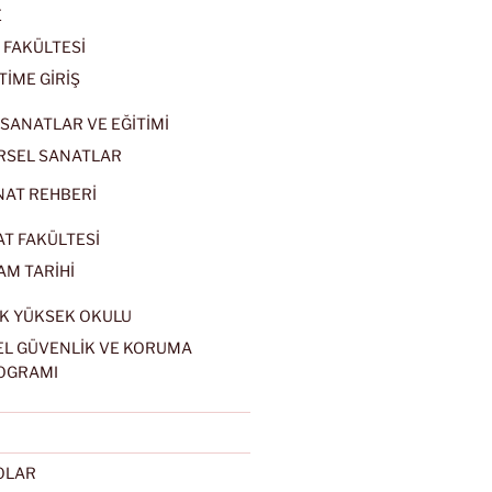
E
 FAKÜLTESİ
TİME GİRİŞ
SANATLAR VE EĞİTİMİ
RSEL SANATLAR
NAT REHBERİ
AT FAKÜLTESİ
AM TARİHİ
K YÜKSEK OKULU
EL GÜVENLİK VE KORUMA
OGRAMI
EOLAR