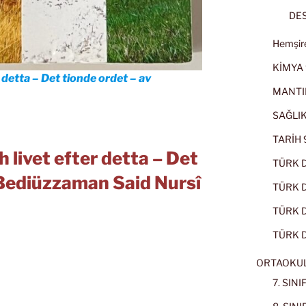
DES
Hemşire
KİMYA 
 detta – Det tionde ordet – av
MANTI
SAĞLIK
TARİH 9
livet efter detta – Det
TÜRK D
 Bediüzzaman Said Nursî
TÜRK Dİ
TÜRK Dİ
TÜRK D
ORTAOKU
7. SIN