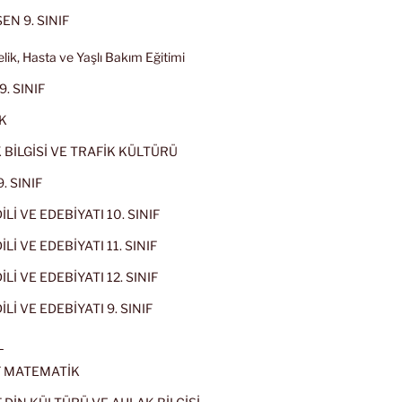
EN 9. SINIF
lik, Hasta ve Yaşlı Bakım Eğitimi
9. SINIF
K
 BİLGİSİ VE TRAFİK KÜLTÜRÜ
. SINIF
İLİ VE EDEBİYATI 10. SINIF
Lİ VE EDEBİYATI 11. SINIF
Lİ VE EDEBİYATI 12. SINIF
İLİ VE EDEBİYATI 9. SINIF
L
IF MATEMATİK