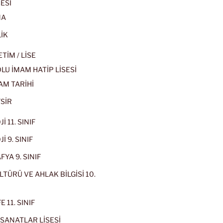
ESİ
MA
İK
İM / LİSE
U İMAM HATİP LİSESİ
AM TARİHİ
SİR
İ 11. SINIF
İ 9. SINIF
YA 9. SINIF
LTÜRÜ VE AHLAK BİLGİSİ 10.
 11. SINIF
SANATLAR LİSESİ