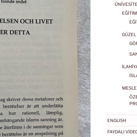
ÜNİVESİT
EĞİTİM
EĞİ
GÜZEL 
GÖ
SA
İLAHİY
İSL
MESLE
ÖZ
PR
ENGLISH
FAYDALI VİD