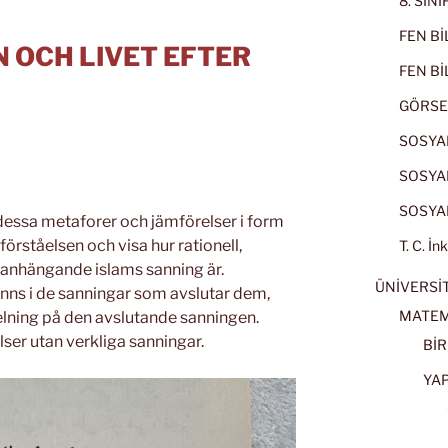
8. SIN
FEN BİL
 OCH LIVET EFTER
FEN BİL
GÖRSE
SOSYAL
SOSYAL
SOSYAL
r dessa metaforer och jämförelser i form
 förståelsen och visa hur rationell,
T. C. İn
anhängande islams sanning är.
ÜNİVERSİT
inns i de sanningar som avslutar dem,
MATEM
pelning på den avslutande sanningen.
elser utan verkliga sanningar.
BİR
YA