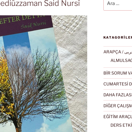
Bediüzzaman Said Nursî
KATAGORİLE
ARAPÇA / ى
BİR SORUM V
CUMARTESİ D
DAHA FAZLAS
DİĞER ÇALIŞ
EĞİTİM ARAÇ
DERS ETKİ