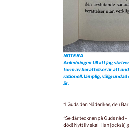
NOTERA
Anledningen till att jag skriv
form av berättelser är att und
rationell, lämplig, välgrund
är.
“I Guds den Nåderikes, den Ba
“Se där tecknen på Guds nåd – h
död! Nytt liv skall Han [också] g