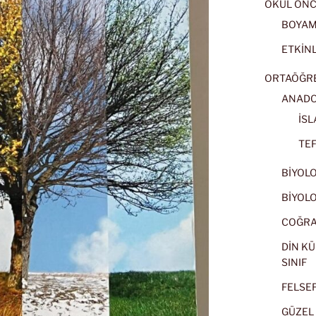
OKUL ÖNC
BOYA
ETKİNL
ORTAÖĞRET
ANADOL
İSL
TEF
BİYOLOJ
BİYOLOJ
COĞRAF
DİN KÜ
SINIF
FELSEFE
GÜZEL 