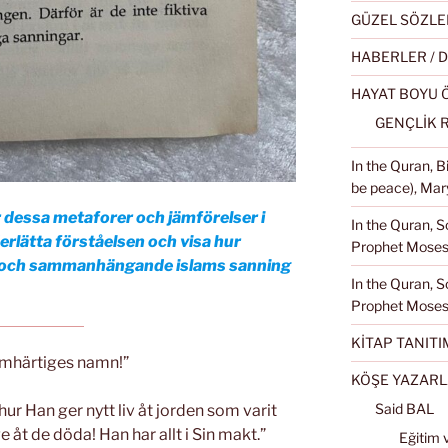
GÜZEL SÖZLE
HABERLER / 
HAYAT BOYU
GENÇLİK 
In the Quran, 
be peace), Mary
er dessa metaforer och jämförelser i
In the Quran, S
erlätta förståelsen och visa hur
Prophet Moses 
ad och sammanhängande islams sanning
In the Quran, S
Prophet Moses
KİTAP TANITI
rmhärtiges namn!”
KÖŞE YAZARL
Said BAL
ur Han ger nytt liv åt jorden som varit
e åt de döda! Han har allt i Sin makt.”
Eğitim 