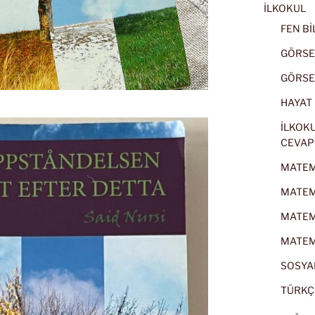
İLKOKUL
FEN BİL
GÖRSEL
GÖRSEL
HAYAT B
İLKOKU
CEVAP
MATEMA
MATEMA
MATEMA
MATEMA
SOSYAL
TÜRKÇE