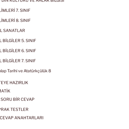
IF DİN KÜLTÜRÜ VE AHLAK BİLGİSİ
İMLERİ 7. SINIF
İMLERİ 8. SINIF
L SANATLAR
 BİLGİLER 5. SINIF
 BİLGİLER 6. SINIF
 BİLGİLER 7. SINIF
kılap Tarihi ve Atatürkçülük 8
EYE HAZIRLIK
ATİK
 SORU BİR CEVAP
PRAK TESTLER
CEVAP ANAHTARLARI