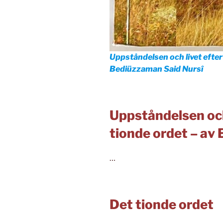
Uppståndelsen och livet efter
Bediüzzaman Said Nursî
Uppståndelsen och 
tionde ordet – av
…
Det tionde ordet