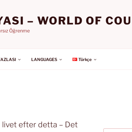
YASI – WORLD OF CO
nırsız Öğrenme
FAZLASI
LANGUAGES
Türkçe
ivet efter detta – Det
Ara: