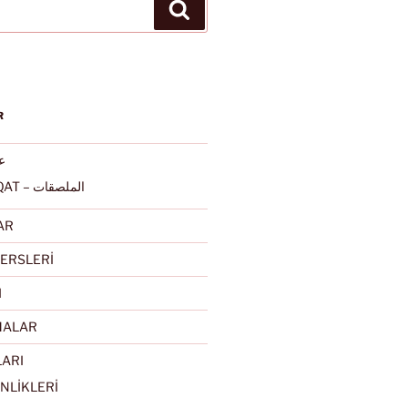
Ara
R
عرب
ALMULSAQAT – الملصقات
AR
ERSLERİ
I
MALAR
LARI
NLİKLERİ