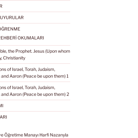
R
DUYURULAR
 ÖĞRENME
REHBERİ OKUMALARI
Bible, the Prophet. Jesus (Upon whom
, Christianity
ons of Israel, Torah, Judaism,
and Aaron (Peace be upon them) 1
ons of Israel, Torah, Judaism,
 and Aaron (Peace be upon them) 2
MI
ARI
ve Öğretime Manayı Harfi Nazarıyla