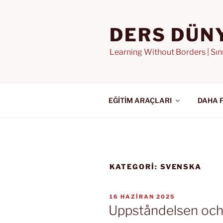
İçeriğe
geç
DERS DÜN
Learning Without Borders | Sı
EĞİTİM ARAÇLARI
DAHA 
KATEGORI:
SVENSKA
YAYIM
16 HAZIRAN 2025
TARIHI
Uppståndelsen och l