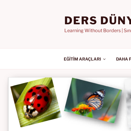
İçeriğe
geç
DERS DÜN
Learning Without Borders | Sı
EĞİTİM ARAÇLARI
DAHA 