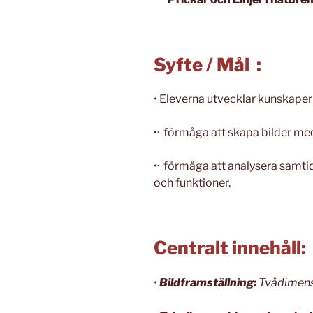
Syfte / Mål :
• Eleverna utvecklar kunskaper
•· förmåga att skapa bilder med
•· förmåga att analysera samtid
och funktioner.
Centralt innehåll:
•
Bildframställning:
Tvådimensi