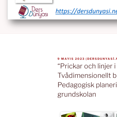
YAYIM
9 MAYIS 2023
(
DERSDUNYASI.
TARIHI
“Prickar och linjer 
Tvådimensionellt bi
Pedagogisk planeri
grundskolan