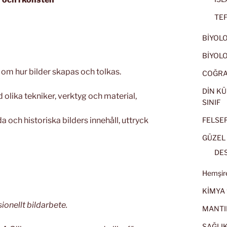
TEF
BİYOLOJ
BİYOLOJ
 om hur bilder skapas och tolkas.
COĞRAF
DİN KÜ
 olika tekniker, verktyg och material,
SINIF
FELSEFE
a och historiska bilders innehåll, uttryck
GÜZEL 
DES
Hemşire
KİMYA 
onellt bildarbete.
MANTI
SAĞLIK