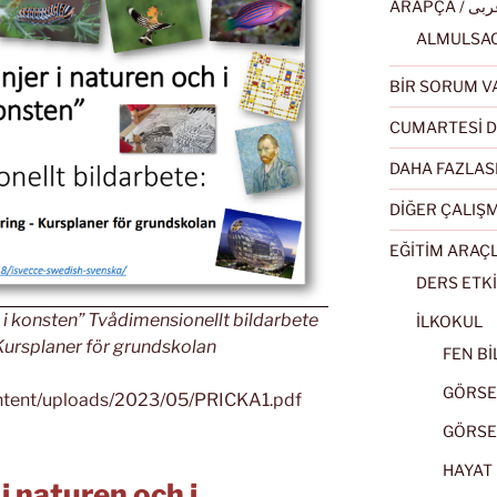
ARAPÇA / ى
BİR SORUM V
CUMARTESİ D
DAHA FAZLAS
DİĞER ÇALIŞ
EĞİTİM ARAÇ
DERS ETKİ
ch i konsten” Tvådimensionellt bildarbete
İLKOKUL
Kursplaner för grundskolan
FEN BİL
GÖRSEL
ontent/uploads/2023/05/PRICKA1.pdf
GÖRSEL
HAYAT B
 i naturen och i