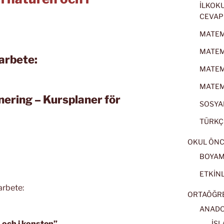
İLKOKU
CEVAP
MATEMA
MATEMA
arbete:
MATEMA
MATEMA
nering – Kursplaner för
SOSYAL
TÜRKÇE
OKUL ÖNC
BOYA
ETKİNL
arbete:
ORTAÖĞRET
ANADOL
 och i konsten”
İSL