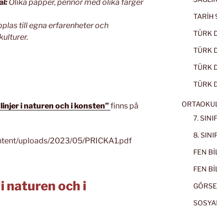
al:
Olika papper, pennor med olika färger
TARİH 9
pplas till egna erfarenheter och
TÜRK D
kulturer.
TÜRK Dİ
TÜRK Dİ
TÜRK D
ORTAOKU
linjer i naturen och i konsten”
finns på
7. SIN
8. SIN
ontent/uploads/2023/05/PRICKA1.pdf
FEN BİL
FEN BİL
 i naturen och i
GÖRSE
SOSYAL