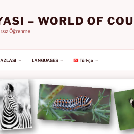
YASI – WORLD OF CO
nırsız Öğrenme
FAZLASI
LANGUAGES
Türkçe