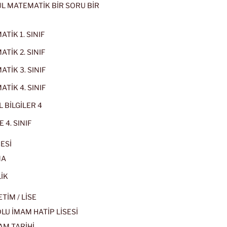
L MATEMATİK BİR SORU BİR
TİK 1. SINIF
TİK 2. SINIF
TİK 3. SINIF
TİK 4. SINIF
 BİLGİLER 4
 4. SINIF
ESİ
MA
İK
İM / LİSE
U İMAM HATİP LİSESİ
AM TARİHİ