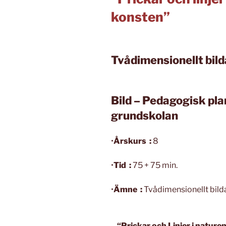
konsten”
Tvådimensionellt bild
Bild – Pedagogisk pla
grundskolan
•
Årskurs
:
8
•
Tid :
75 + 75 min.
•
Ämne
:
Tvådimensionellt bild
“Prickar och Linjer i naturen