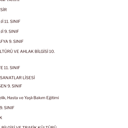
SİR
İ 11. SINIF
İ 9. SINIF
YA 9. SINIF
LTÜRÜ VE AHLAK BİLGİSİ 10.
 11. SINIF
SANATLAR LİSESİ
EN 9. SINIF
lik, Hasta ve Yaşlı Bakım Eğitimi
9. SINIF
K
 BİLGİSİ VE TRAFİK KÜLTÜRÜ