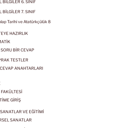
 BİLGİLER 6. SINIF
 BİLGİLER 7. SINIF
kılap Tarihi ve Atatürkçülük 8
EYE HAZIRLIK
ATİK
 SORU BİR CEVAP
PRAK TESTLER
CEVAP ANAHTARLARI
E
 FAKÜLTESİ
TİME GİRİŞ
SANATLAR VE EĞİTİMİ
RSEL SANATLAR