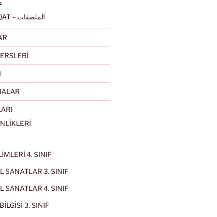
عرب
ALMULSAQAT – الملصقات
AR
ERSLERİ
I
MALAR
LARI
NLİKLERİ
İMLERİ 4. SINIF
 SANATLAR 3. SINIF
 SANATLAR 4. SINIF
İLGİSİ 3. SINIF