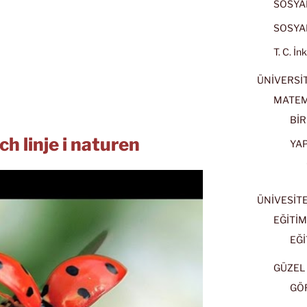
SOSYAL
SOSYAL
T. C. İn
ÜNİVERSİT
MATEM
BİR
h linje i naturen
YA
ÜNİVESİT
EĞİTİM
EĞİ
GÜZEL 
GÖ