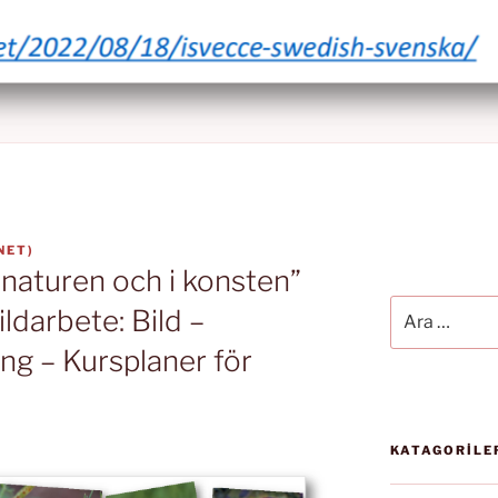
NET
)
i naturen och i konsten”
Ara:
ldarbete: Bild –
ng – Kursplaner för
KATAGORİLE