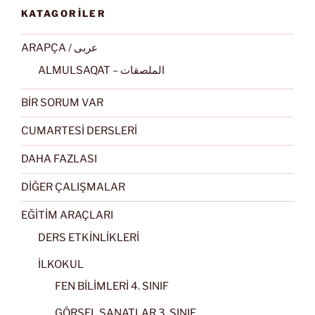
KATAGORİLER
ARAPÇA / عربى
ALMULSAQAT – الملصقات
BİR SORUM VAR
CUMARTESİ DERSLERİ
DAHA FAZLASI
DİĞER ÇALIŞMALAR
EĞİTİM ARAÇLARI
DERS ETKİNLİKLERİ
İLKOKUL
FEN BİLİMLERİ 4. SINIF
GÖRSEL SANATLAR 3. SINIF