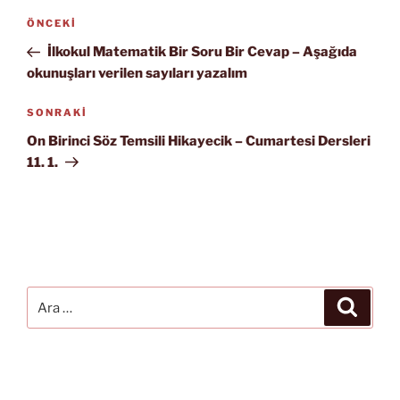
Yazı
Önceki
ÖNCEKI
gezinmesi
Yazı
İlkokul Matematik Bir Soru Bir Cevap – Aşağıda
okunuşları verilen sayıları yazalım
Sonraki
SONRAKI
Yazı
On Birinci Söz Temsili Hikayecik – Cumartesi Dersleri
11. 1.
Ara:
Ara