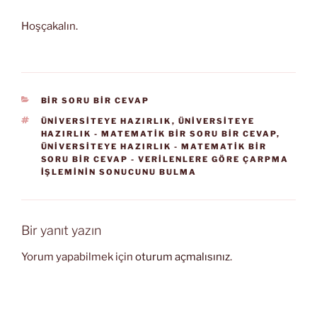
Hoşçakalın.
KATEGORILER
BİR SORU BİR CEVAP
ETIKETLER
ÜNIVERSITEYE HAZIRLIK
,
ÜNIVERSITEYE
HAZIRLIK - MATEMATIK BIR SORU BIR CEVAP
,
ÜNIVERSITEYE HAZIRLIK - MATEMATIK BIR
SORU BIR CEVAP - VERILENLERE GÖRE ÇARPMA
IŞLEMININ SONUCUNU BULMA
Bir yanıt yazın
Yorum yapabilmek için
oturum açmalısınız
.