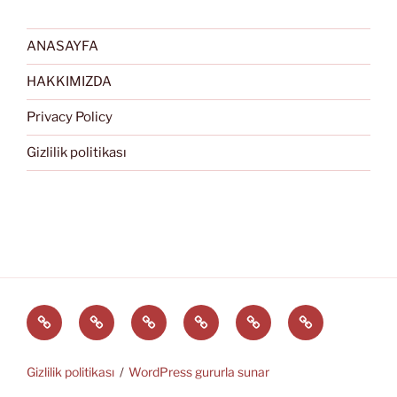
ANASAYFA
HAKKIMIZDA
Privacy Policy
Gizlilik politikası
Türkçe
English
Svenska
العربية
中
EĞİTİM
文
ARAÇLARI
(中
Gizlilik politikası
WordPress gururla sunar
国)