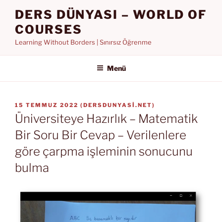
İçeriğe
DERS DÜNYASI – WORLD OF
geç
COURSES
Learning Without Borders | Sınırsız Öğrenme
Menü
YAYIM
15 TEMMUZ 2022
(
DERSDUNYASI.NET
)
TARIHI
Üniversiteye Hazırlık – Matematik
Bir Soru Bir Cevap – Verilenlere
göre çarpma işleminin sonucunu
bulma