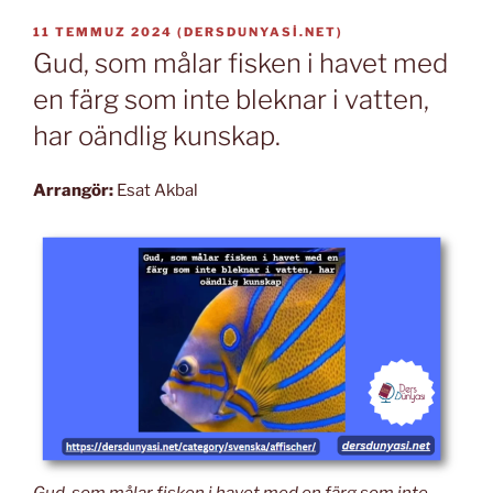
YAYIM
11 TEMMUZ 2024
(
DERSDUNYASI.NET
)
TARIHI
Gud, som målar fisken i havet med
en färg som inte bleknar i vatten,
har oändlig kunskap.
Arrangör:
Esat Akbal
Gud, som målar fisken i havet med en färg som inte