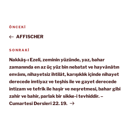
Yazı
Önceki
ÖNCEKI
gezinmesi
Yazı
AFFISCHER
Sonraki
SONRAKI
Yazı
Nakkâş-ı Ezelî, zeminin yüzünde, yaz, bahar
zamanında en az üç yüz bin nebatat ve hayvânâtın
envâını, nihayetsiz ihtilât, karışıklık içinde nihayet
derecede imtiyaz ve teşhis ile ve gayet derecede
intizam ve tefrik ile haşir ve neşretmesi, bahar gibi
zahir ve bahir, parlak bir sikke-i tevhiddir. –
Cumartesi Dersleri 22. 19.