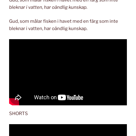
bleknar i vatten, har oändlig kunskap.
Gud, som målar fisken i havet med en färg som inte
bleknar i vatten, har oändlig kunskap.
SHORTS