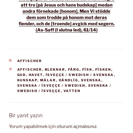
att tro [på Jesus och hans budskap] medan
andra förnekade [honom]. Men Vi stödde
dem som trodde på honom mot deras
fiender, och de [troende] avgick med segern.
(As-Saff (I slutna led), 61/14)
KATEGORILER
AFFISCHER
ETIKETLER
AFFISCHER
,
BLEKNAR
,
FÄRG
,
FISK
,
FISKEN
,
GUD
,
HAVET
,
İSVEÇÇE / SWEDISH / SVENSKA
,
KUNSKAP
,
MÅLAR
,
OÄNDLIG
,
SVENSKA
,
SVENSKA / İSVEÇÇE / SWEDISH
,
SVENSKA /
SWEDISH / İSVEÇÇE
,
VATTEN
Bir yanıt yazın
Yorum yapabilmek için
oturum açmalısınız
.