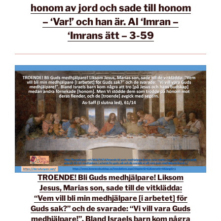
honom av jord och sade till honom
– ‘Var!’ och han är. Al ‘Imran –
‘Imrans ätt – 3-59
TROENDE! Bli Guds medhjälpare! Liksom
Jesus, Marias son, sade till de vitklädda:
“Vem vill bli min medhjälpare [i arbetet] för
Guds sak?” och de svarade: “Vi vill vara Guds
medhjälpare!”. Bland Israels barn kom några