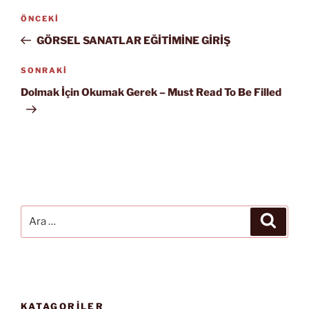
Yazı
Önceki
ÖNCEKI
gezinmesi
Yazı
GÖRSEL SANATLAR EĞİTİMİNE GİRİŞ
Sonraki
SONRAKI
Yazı
Dolmak İçin Okumak Gerek – Must Read To Be Filled
Ara:
Ara
KATAGORİLER