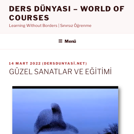
İçeriğe
DERS DÜNYASI – WORLD OF
geç
COURSES
Learning Without Borders | Sınırsız Öğrenme
Menü
YAYIM
14 MART 2022
(
DERSDUNYASI.NET
)
TARIHI
GÜZEL SANATLAR VE EĞİTİMİ