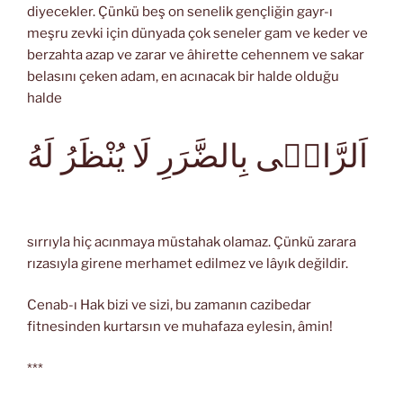
diyecekler. Çünkü beş on senelik gençliğin gayr-ı
meşru zevki için dünyada çok seneler gam ve keder ve
berzahta azap ve zarar ve âhirette cehennem ve sakar
belasını çeken adam, en acınacak bir halde olduğu
halde
اَلرَّاضٖى بِالضَّرَرِ لَا يُنْظَرُ لَهُ
sırrıyla hiç acınmaya müstahak olamaz. Çünkü zarara
rızasıyla girene merhamet edilmez ve lâyık değildir.
Cenab-ı Hak bizi ve sizi, bu zamanın cazibedar
fitnesinden kurtarsın ve muhafaza eylesin, âmin!
***