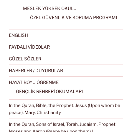
MESLEK YÜKSEK OKULU
ÖZEL GÜVENLİK VE KORUMA PROGRAMI
ENGLISH
FAYDALI VİDEOLAR
GÜZEL SÖZLER
HABERLER / DUYURULAR
HAYAT BOYU ÖĞRENME
GENÇLİK REHBERİ OKUMALARI
In the Quran, Bible, the Prophet. Jesus (Upon whom be
peace), Mary, Christianity
In the Quran, Sons of Israel, Torah, Judaism, Prophet
Moses and Aaron (Peace be upon them) 1