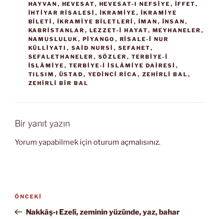
HAYVAN
,
HEVESAT
,
HEVESAT-I NEFSIYE
,
IFFET
,
İHTIYAR RISALESI
,
IKRAMIYE
,
IKRAMIYE
BILETI
,
IKRAMIYE BILETLERI
,
IMAN
,
INSAN
,
KABRISTANLAR
,
LEZZET-I HAYAT
,
MEYHANELER
,
NAMUSLULUK
,
PIYANGO
,
RISALE-I NUR
KÜLLIYATI
,
SAID NURSI
,
SEFAHET
,
SEFALETHANELER
,
SÖZLER
,
TERBIYE-I
İSLÂMIYE
,
TERBIYE-I İSLÂMIYE DAIRESI
,
TILSIM
,
ÜSTAD
,
YEDINCI RICA
,
ZEHIRLI BAL
,
ZEHIRLI BIR BAL
Bir yanıt yazın
Yorum yapabilmek için
oturum açmalısınız
.
Yazı
Önceki
ÖNCEKI
gezinmesi
Yazı
Nakkâş-ı Ezelî, zeminin yüzünde, yaz, bahar