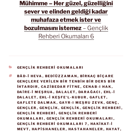
Mühimme – Her güzel, güzelliğini
sever ve elinden geldiği kadar
muhafaza etmek ister ve
bozulmasını istemez
– Gençlik
Rehberi Okumaları 6
KATEGORILER
GENÇLİK REHBERİ OKUMALARI
ETIKETLER
BÂD-I HEVA
,
BEDIÜZZAMAN
,
BIRKAÇ BÎÇARE
GENÇLERE VERILEN BIR TENBIH BIR DERS BIR
İHTARDIR
,
CAZIBEDAR FITNE
,
CENAB-I HAK
,
DAIRE-I MEŞRUA
,
DALALET
,
DARAĞACI
,
EHL-I
DALALET
,
EHL-I KEŞFE’L-KUBUR
,
GAFLET
,
GAFLETE DALMAK
,
GAYR-I MEŞRU ZEVK
,
GENÇ
,
GENÇLER
,
GENÇLIK
,
GENÇLİK
,
GENÇLİK REHBERİ
,
GENÇLIK REHBERI
,
GENÇLİK REHBERİ
OKUMALARI
,
GENÇLIK REHBERI OKUMALARI
,
GENÇLIK REHBERI OKUMALARI 7
,
HAKIKAT-I
MEVT
,
HAPISHANELER
,
HASTAHANELER
,
HAYAT
,