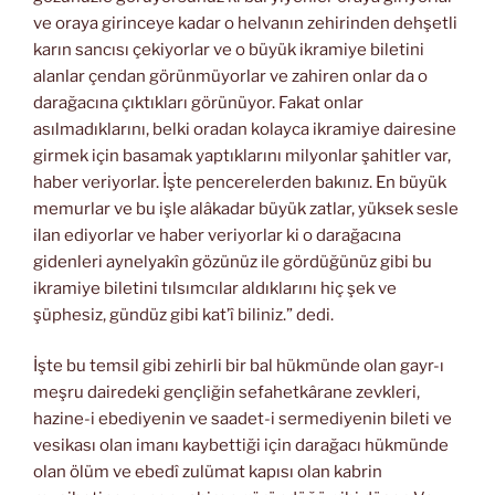
ve oraya girinceye kadar o helvanın zehirinden dehşetli
karın sancısı çekiyorlar ve o büyük ikramiye biletini
alanlar çendan görünmüyorlar ve zahiren onlar da o
darağacına çıktıkları görünüyor. Fakat onlar
asılmadıklarını, belki oradan kolayca ikramiye dairesine
girmek için basamak yaptıklarını milyonlar şahitler var,
haber veriyorlar. İşte pencerelerden bakınız. En büyük
memurlar ve bu işle alâkadar büyük zatlar, yüksek sesle
ilan ediyorlar ve haber veriyorlar ki o darağacına
gidenleri aynelyakîn gözünüz ile gördüğünüz gibi bu
ikramiye biletini tılsımcılar aldıklarını hiç şek ve
şüphesiz, gündüz gibi kat’î biliniz.” dedi.
İşte bu temsil gibi zehirli bir bal hükmünde olan gayr-ı
meşru dairedeki gençliğin sefahetkârane zevkleri,
hazine-i ebediyenin ve saadet-i sermediyenin bileti ve
vesikası olan imanı kaybettiği için darağacı hükmünde
olan ölüm ve ebedî zulümat kapısı olan kabrin