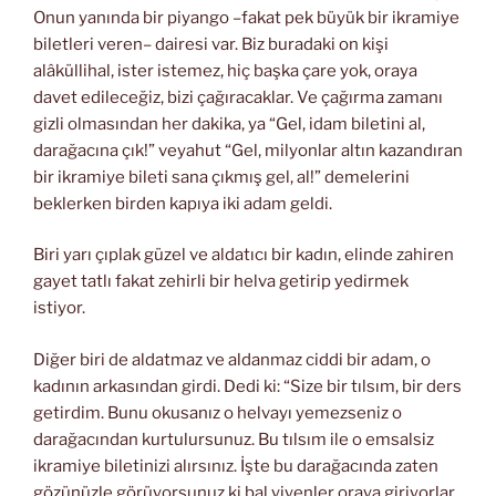
Onun yanında bir piyango –fakat pek büyük bir ikramiye
biletleri veren– dairesi var. Biz buradaki on kişi
alâküllihal, ister istemez, hiç başka çare yok, oraya
davet edileceğiz, bizi çağıracaklar. Ve çağırma zamanı
gizli olmasından her dakika, ya “Gel, idam biletini al,
darağacına çık!” veyahut “Gel, milyonlar altın kazandıran
bir ikramiye bileti sana çıkmış gel, al!” demelerini
beklerken birden kapıya iki adam geldi.
Biri yarı çıplak güzel ve aldatıcı bir kadın, elinde zahiren
gayet tatlı fakat zehirli bir helva getirip yedirmek
istiyor.
Diğer biri de aldatmaz ve aldanmaz ciddi bir adam, o
kadının arkasından girdi. Dedi ki: “Size bir tılsım, bir ders
getirdim. Bunu okusanız o helvayı yemezseniz o
darağacından kurtulursunuz. Bu tılsım ile o emsalsiz
ikramiye biletinizi alırsınız. İşte bu darağacında zaten
gözünüzle görüyorsunuz ki bal yiyenler oraya giriyorlar