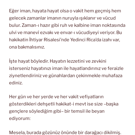
Eğer iman, hayata hayat olsa o vakit hem geçmiş hem
gelecek zamanlar imanın nuruyla ışıklanır ve vücud
bulur. Zaman-ı hazır gibi ruh ve kalbine iman noktasında
ulvi ve manevî ezvakı ve envar-ı vücudiyeyi veriyor. Bu
hakikatin İhtiyar Risalesi’nde Yedinci Rica’da izahı var,
ona bakmalısınız.
İşte hayat böyledir. Hayatın lezzetini ve zevkini
isterseniz hayatınızı iman ile hayatlandırınız ve feraizle
ziynetlendiriniz ve günahlardan çekinmekle muhafaza
ediniz.
Her gün ve her yerde ve her vakit vefiyatların
gösterdikleri dehşetli hakikat-i mevt ise size –başka
gençlere söylediğim gibi– bir temsil ile beyan
ediyorum:
Mesela, burada gözünüz önünde bir darağacı dikilmiş.