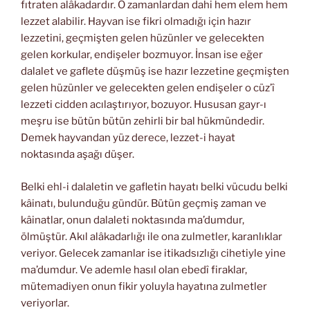
fıtraten alâkadardır. O zamanlardan dahi hem elem hem
lezzet alabilir. Hayvan ise fikri olmadığı için hazır
lezzetini, geçmişten gelen hüzünler ve gelecekten
gelen korkular, endişeler bozmuyor. İnsan ise eğer
dalalet ve gaflete düşmüş ise hazır lezzetine geçmişten
gelen hüzünler ve gelecekten gelen endişeler o cüz’î
lezzeti cidden acılaştırıyor, bozuyor. Hususan gayr-ı
meşru ise bütün bütün zehirli bir bal hükmündedir.
Demek hayvandan yüz derece, lezzet-i hayat
noktasında aşağı düşer.
Belki ehl-i dalaletin ve gafletin hayatı belki vücudu belki
kâinatı, bulunduğu gündür. Bütün geçmiş zaman ve
kâinatlar, onun dalaleti noktasında ma’dumdur,
ölmüştür. Akıl alâkadarlığı ile ona zulmetler, karanlıklar
veriyor. Gelecek zamanlar ise itikadsızlığı cihetiyle yine
ma’dumdur. Ve ademle hasıl olan ebedî firaklar,
mütemadiyen onun fikir yoluyla hayatına zulmetler
veriyorlar.