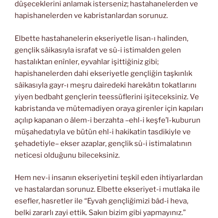
düşeceklerini anlamak isterseniz; hastahanelerden ve
hapishanelerden ve kabristanlardan sorunuz.
Elbette hastahanelerin ekseriyetle lisan-ı halinden,
gençlik sâikasıyla israfat ve sû-i istimalden gelen
hastalıktan enînler, eyvahlar işittiğiniz gibi;
hapishanelerden dahi ekseriyetle gençliğin taşkınlık
sâikasıyla gayr-ı meşru dairedeki harekâtın tokatlarını
yiyen bedbaht gençlerin teessüflerini işiteceksiniz. Ve
kabristanda ve mütemadiyen oraya girenler için kapıları
açılıp kapanan o âlem-i berzahta –ehl-i keşfe’l-kuburun
müşahedatıyla ve bütün ehl-i hakikatin tasdikiyle ve
şehadetiyle– ekser azaplar, gençlik sû-i istimalatının
neticesi olduğunu bileceksiniz.
Hem nev-i insanın ekseriyetini teşkil eden ihtiyarlardan
ve hastalardan sorunuz. Elbette ekseriyet-i mutlaka ile
esefler, hasretler ile “Eyvah gençliğimizi bâd-i heva,
belki zararlı zayi ettik. Sakın bizim gibi yapmayınız.”