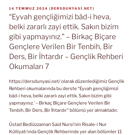
YAYIM
14 TEMMUZ 2024
(
DERSDUNYASI.NET
)
TARIHI
“Eyvah gençliğimizi bâd-i heva,
belki zararlı zayi ettik. Sakın bizim
gibi yapmayınız.” – Birkaç Bîçare
Gençlere Verilen Bir Tenbih, Bir
Ders, Bir İhtardır – Gençlik Rehberi
Okumaları 7
https://dersdunyasi.net/ olarak düzenlediğimiz Gençlik
Rehberi okumalarında bu derste “Eyvah gençliğimizi
bâd-i heva, belki zararlı zayi ettik. Sakın bizim gibi
yapmayınız.’ – Birkaç Bîçare Gençlere Verilen Bir
Tenbih, Bir Ders, Bir İhtardır” bölümü yer almaktadır.
Üstad Bediüzzaman Said Nursi’nin Risale-i Nur
Külliyatı’ında Gençlik Rehberinde yer alan bölümler 11