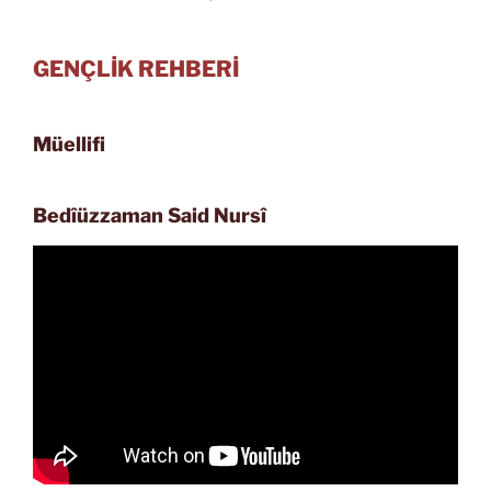
GENÇLİK REHBERİ
Müellifi
Bedîüzzaman Said Nursî