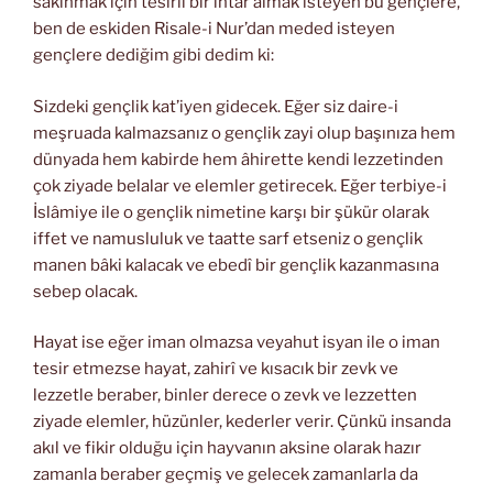
sakınmak için tesirli bir ihtar almak isteyen bu gençlere,
ben de eskiden Risale-i Nur’dan meded isteyen
gençlere dediğim gibi dedim ki:
Sizdeki gençlik kat’iyen gidecek. Eğer siz daire-i
meşruada kalmazsanız o gençlik zayi olup başınıza hem
dünyada hem kabirde hem âhirette kendi lezzetinden
çok ziyade belalar ve elemler getirecek. Eğer terbiye-i
İslâmiye ile o gençlik nimetine karşı bir şükür olarak
iffet ve namusluluk ve taatte sarf etseniz o gençlik
manen bâki kalacak ve ebedî bir gençlik kazanmasına
sebep olacak.
Hayat ise eğer iman olmazsa veyahut isyan ile o iman
tesir etmezse hayat, zahirî ve kısacık bir zevk ve
lezzetle beraber, binler derece o zevk ve lezzetten
ziyade elemler, hüzünler, kederler verir. Çünkü insanda
akıl ve fikir olduğu için hayvanın aksine olarak hazır
zamanla beraber geçmiş ve gelecek zamanlarla da