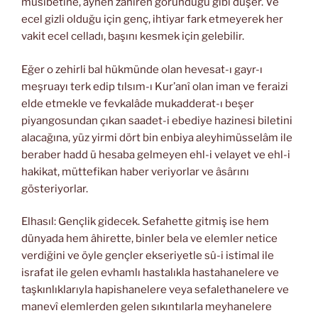
musibetine, aynen zahiren göründüğü gibi düşer. Ve
ecel gizli olduğu için genç, ihtiyar fark etmeyerek her
vakit ecel celladı, başını kesmek için gelebilir.
Eğer o zehirli bal hükmünde olan hevesat-ı gayr-ı
meşruayı terk edip tılsım-ı Kur’anî olan iman ve feraizi
elde etmekle ve fevkalâde mukadderat-ı beşer
piyangosundan çıkan saadet-i ebediye hazinesi biletini
alacağına, yüz yirmi dört bin enbiya aleyhimüsselâm ile
beraber hadd ü hesaba gelmeyen ehl-i velayet ve ehl-i
hakikat, müttefikan haber veriyorlar ve âsârını
gösteriyorlar.
Elhasıl: Gençlik gidecek. Sefahette gitmiş ise hem
dünyada hem âhirette, binler bela ve elemler netice
verdiğini ve öyle gençler ekseriyetle sû-i istimal ile
israfat ile gelen evhamlı hastalıkla hastahanelere ve
taşkınlıklarıyla hapishanelere veya sefalethanelere ve
manevî elemlerden gelen sıkıntılarla meyhanelere