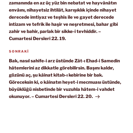
zamanında en az üç yüz bin nebatat ve hayvânâtın
envâını, nihayetsiz ihtilât, karışıklık içinde nihayet
derecede imtiyaz ve teşhis ile ve gayet derecede
intizam ve tefrik ile haşir ve neşretmesi, bahar gibi
zahir ve bahir, parlak bir sikke-i tevhiddir. –
Cumartesi Dersleri 22. 19.
Sonraki
SONRAKI
Yazı
Bak, nasıl sahife-i arz üstünde Zât-ı Ehad-i Samedin
hâtemlerini az dikkatle görebilirsin. Başını kaldır,
gözünü aç, şu kâinat kitab-ı kebirine bir bak.
Göreceksin ki, o kâinatın heyet-i mecmuası üstünde,
büyüklüğü nisbetinde bir vuzuhla hâtem-i vahdet
okunuyor. – Cumartesi Dersleri 22. 20.