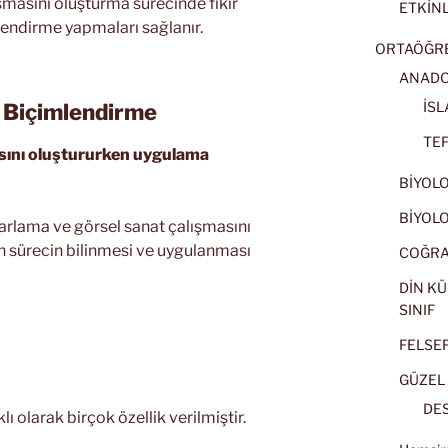
ışmasını oluşturma sürecinde fikir
ETKİNL
endirme yapmaları sağlanır.
ORTAÖĞRET
ANADOL
İSL
ve Biçimlendirme
TEF
asını oluştururken uygulama
BİYOLOJ
BİYOLOJ
tasarlama ve görsel sanat çalışmasını
sürecin bilinmesi ve uygulanması
COĞRAF
DİN KÜ
SINIF
FELSEFE
GÜZEL 
DES
lı olarak birçok özellik verilmiştir.