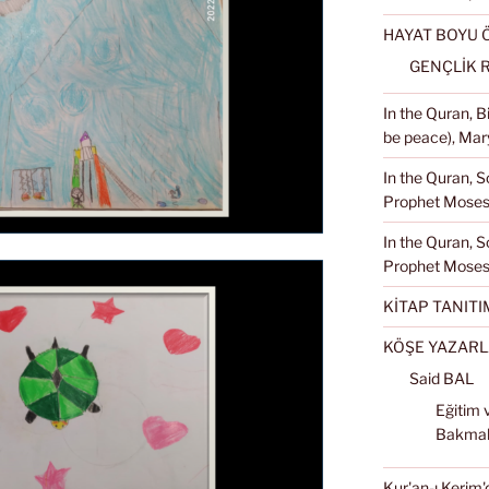
HAYAT BOYU
GENÇLİK 
In the Quran, 
be peace), Mary
In the Quran, S
Prophet Moses 
In the Quran, S
Prophet Moses
KİTAP TANITI
KÖŞE YAZARL
Said BAL
Eğitim 
Bakma
Kur'an-ı Kerim'd