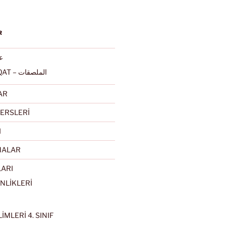
R
عرب
ALMULSAQAT – الملصقات
AR
ERSLERİ
I
MALAR
LARI
NLİKLERİ
İMLERİ 4. SINIF