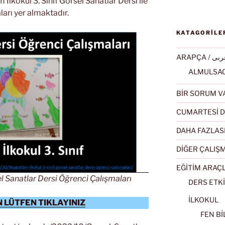
 İlkokul 3. Sınıf Görsel Sanatlar Dersi ile
aları yer almaktadır.
KATAGORİLE
ARAPÇA / ى
BİR SORUM V
CUMARTESİ D
DAHA FAZLAS
DİĞER ÇALIŞ
EĞİTİM ARAÇ
el Sanatlar Dersi Öğrenci Çalışmaları
DERS ETKİ
İLKOKUL
 LÜTFEN TIKLAYINIZ
FEN BİL