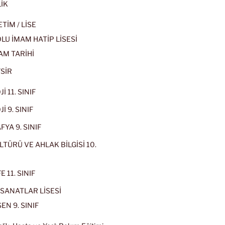
İK
İM / LİSE
U İMAM HATİP LİSESİ
AM TARİHİ
SİR
İ 11. SINIF
İ 9. SINIF
YA 9. SINIF
LTÜRÜ VE AHLAK BİLGİSİ 10.
 11. SINIF
SANATLAR LİSESİ
EN 9. SINIF