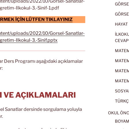
ntent/uploads/2022/10/Gorsel-Sanatlar-
GÖRSEL
retim-Ilkokul-3.-Sinif-1.pdf
GÖRSEL
MEK İÇİN LÜTFEN TIKLAYINIZ
HAYAT B
ntent/uploads/2022/10/Gorsel-Sanatlar-
İLKOKU
gretim-Ilkokul-3.-Sinif.pptx
CEVAP
MATEMA
MATEMA
tlar Ders Programı aşağıdaki açıklamalar
r:
MATEMA
MATEMA
SOSYAL
IM VE AÇIKLAMALARI
TÜRKÇE
sel Sanatlar dersinde sorgulama yoluyla
OKUL ÖNC
r.
BOYA