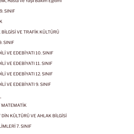
lik, Hasta ve Yaşlı Bakım Eğitimi
9. SINIF
K
 BİLGİSİ VE TRAFİK KÜLTÜRÜ
. SINIF
İLİ VE EDEBİYATI 10. SINIF
Lİ VE EDEBİYATI 11. SINIF
Lİ VE EDEBİYATI 12. SINIF
İLİ VE EDEBİYATI 9. SINIF
L
IF MATEMATİK
IF DİN KÜLTÜRÜ VE AHLAK BİLGİSİ
İMLERİ 7. SINIF