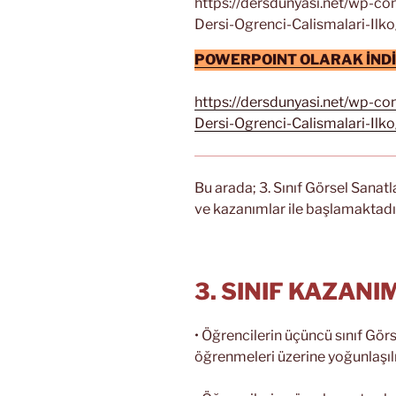
https://dersdunyasi.net/wp-co
Dersi-Ogrenci-Calismalari-Ilkog
POWERPOINT OLARAK İNDİR
https://dersdunyasi.net/wp-co
Dersi-Ogrenci-Calismalari-Ilko
Bu arada; 3. Sınıf Görsel Sana
ve kazanımlar ile başlamaktadı
3. SINIF KAZAN
• Öğrencilerin üçüncü sınıf Gör
öğrenmeleri üzerine yoğunlaşılı