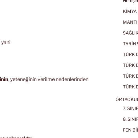
Hemşire
KİMYA 
MANTI
SAĞLIK
 yani
TARİH 9
TÜRK D
TÜRK Dİ
TÜRK Dİ
inin
, yeteneğinin verilme nedenlerinden
TÜRK D
ORTAOKU
7. SIN
8. SIN
FEN BİL