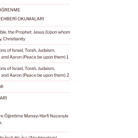
 ÖĞRENME
REHBERİ OKUMALARI
Bible, the Prophet. Jesus (Upon whom
, Christianity
ons of Israel, Torah, Judaism,
and Aaron (Peace be upon them) 1
ons of Israel, Torah, Judaism,
 and Aaron (Peace be upon them) 2
MI
ARI
ve Öğretime Manayı Harfi Nazarıyla
k
e İncil, Hz. İsa (Aleyhisselam),