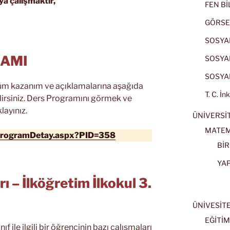
ya çalışmaktır,
FEN BİL
GÖRSE
SOSYAL
RAMI
SOSYAL
SOSYAL
üm kazanım ve açıklamalarına aşağıda
T. C. İn
lirsiniz. Ders Programını görmek ve
layınız.
ÜNİVERSİT
MATEM
/ProgramDetay.aspx?PID=358
BİR
YA
ı – İlköğretim İlkokul 3.
ÜNİVESİT
EĞİTİM
ıf ile ilgili bir öğrencinin bazı çalışmaları