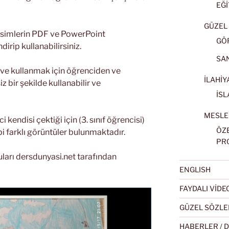
EĞİ
GÜZEL 
 resimlerin PDF ve PowerPoint
GÖ
dirip kullanabilirsiniz.
SA
 ve kullanmak için öğrenciden ve
İLAHİY
iz bir şekilde kullanabilir ve
İSL
MESLE
 kendisi çektiği için (3. sınıf öğrencisi)
ÖZ
bi farklı görüntüler bulunmaktadır.
PR
ları dersdunyasi.net tarafından
ENGLISH
FAYDALI VİD
GÜZEL SÖZLE
HABERLER / 