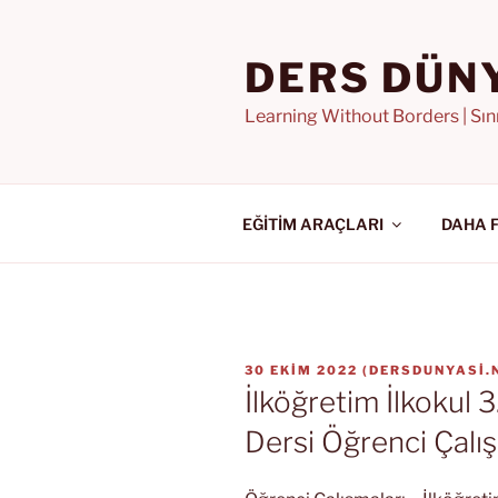
İçeriğe
geç
DERS DÜN
Learning Without Borders | Sı
EĞİTİM ARAÇLARI
DAHA 
YAYIM
30 EKIM 2022
(
DERSDUNYASI.
TARIHI
İlköğretim İlkokul 3
Dersi Öğrenci Çalış