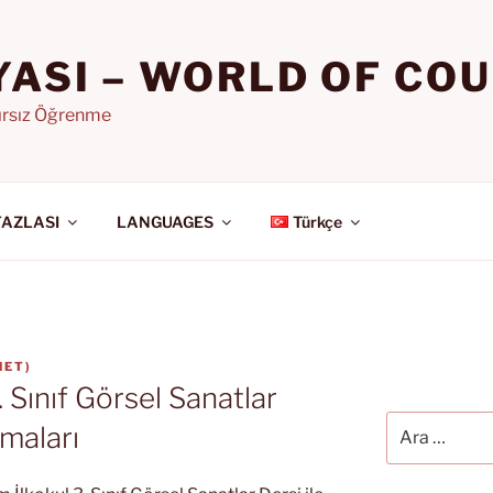
YASI – WORLD OF CO
nırsız Öğrenme
FAZLASI
LANGUAGES
Türkçe
NET
)
. Sınıf Görsel Sanatlar
Ara:
maları