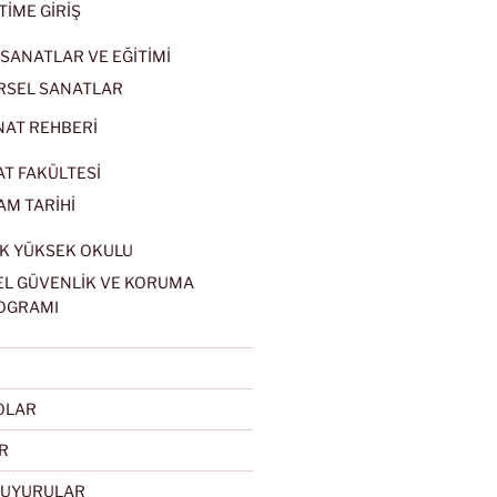
TİME GİRİŞ
SANATLAR VE EĞİTİMİ
RSEL SANATLAR
NAT REHBERİ
AT FAKÜLTESİ
AM TARİHİ
K YÜKSEK OKULU
EL GÜVENLİK VE KORUMA
OGRAMI
EOLAR
R
DUYURULAR