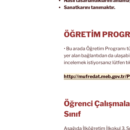
Nasıl tasarlandıklarını anlama
Sanatkarını tanımaktır.
ÖĞRETİM PROG
• Bu arada Öğretim Programı t
yer alan bağlantıdan da ulaşabi
incelemek istiyorsanız lütfen tık
http://mufredat.meb.gov.tr
Öğrenci Çalışmalar
Sınıf
Aşağıda İlköğretim İlkokul 3. Sın