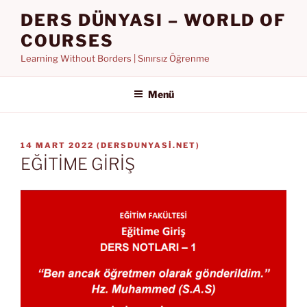
İçeriğe
DERS DÜNYASI – WORLD OF
geç
COURSES
Learning Without Borders | Sınırsız Öğrenme
Menü
YAYIM
14 MART 2022
(
DERSDUNYASI.NET
)
TARIHI
EĞİTİME GİRİŞ