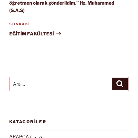
öğretmen olarak gönderildim.” Hz. Muhammed
(S.A.S)
Sonraki
SONRAKI
Yazı
EĞİTİM FAKÜLTESİ
Ara:
Ara
KATAGORİLER
ARAPÇA / عربى