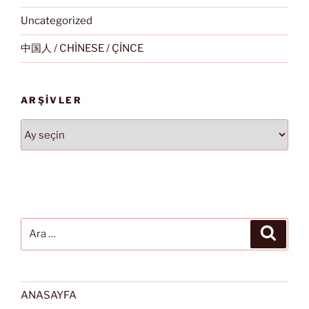
Uncategorized
中国人 / CHİNESE / ÇİNCE
ARŞIVLER
Arşivler
Ara:
Ara
ANASAYFA