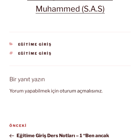
Muhammed (S.A.S)
KATEGORILER
EĞİTİME GİRİŞ
ETIKETLER
EĞİTİME GİRİŞ
Bir yanıt yazın
Yorum yapabilmek için
oturum açmalısınız
.
Yazı
Önceki
ÖNCEKI
gezinmesi
Yazı
Eğitime Giriş Ders Notları – 1 “Ben ancak