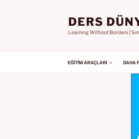
İçeriğe
geç
DERS DÜN
Learning Without Borders | Sı
EĞİTİM ARAÇLARI
DAHA 