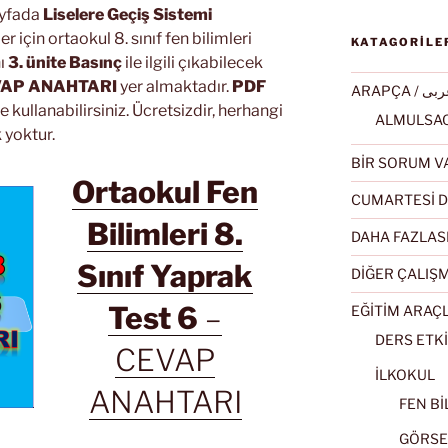
ayfada
Liselere Geçiş Sistemi
 için ortaokul 8. sınıf fen bilimleri
KATAGORİLE
ı
3. ünite Basınç
ile ilgili çıkabilecek
AP ANAHTARI
yer almaktadır.
PDF
ARAPÇA / ى
ve kullanabilirsiniz. Ücretsizdir, herhangi
 yoktur.
BİR SORUM V
Ortaokul Fen
CUMARTESİ D
Bilimleri 8.
DAHA FAZLAS
Sınıf Yaprak
DİĞER ÇALIŞ
Test 6
–
EĞİTİM ARAÇ
DERS ETKİ
CEVAP
İLKOKUL
ANAHTARI
FEN BİL
GÖRSEL