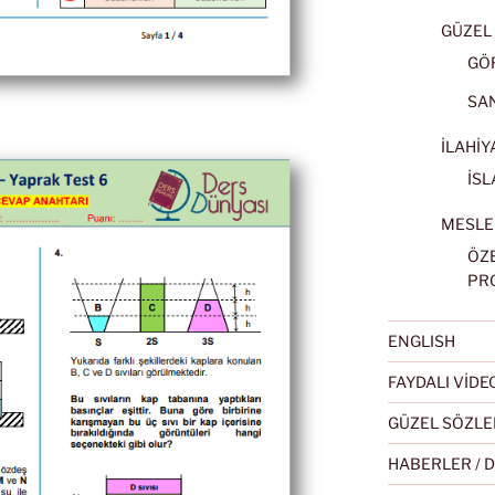
GÜZEL 
GÖ
SA
İLAHİY
İSL
MESLE
ÖZ
PR
ENGLISH
FAYDALI VİD
GÜZEL SÖZLE
HABERLER / 