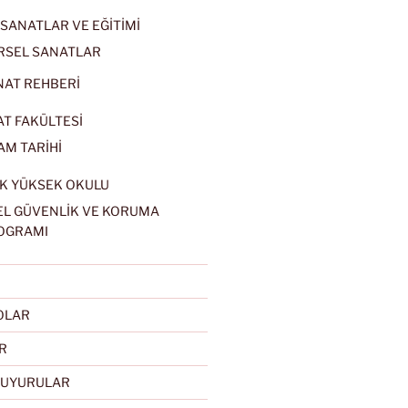
SANATLAR VE EĞİTİMİ
RSEL SANATLAR
NAT REHBERİ
AT FAKÜLTESİ
AM TARİHİ
K YÜKSEK OKULU
EL GÜVENLİK VE KORUMA
OGRAMI
EOLAR
R
DUYURULAR