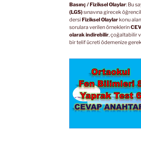
Basınç / Fiziksel Olaylar
: Bu s
(LGS)
sınavına girecek öğrenciler
dersi
Fiziksel Olaylar
konu alan
sorulara verilen örneklerin
CEV
olarak indirebilir
, çoğaltabilir 
bir telif ücreti ödemenize gerek