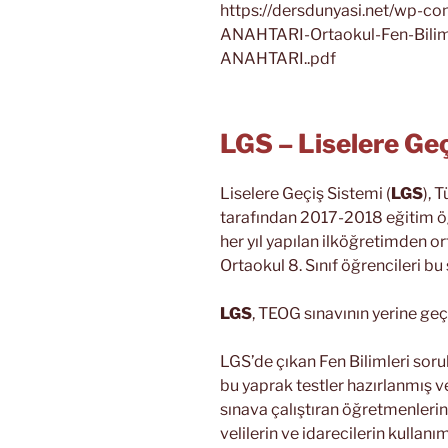
https://dersdunyasi.net/wp-c
ANAHTARI-Ortaokul-Fen-Bilim
ANAHTARI..pdf
LGS – Liselere Geç
Liselere Geçiş Sistemi (
LGS
), 
tarafından 2017-2018 eğitim öğ
her yıl yapılan ilköğretimden o
Ortaokul 8. Sınıf öğrencileri bu
LGS
, TEOG sınavının yerine geç
LGS’de çıkan Fen Bilimleri sor
bu yaprak testler hazırlanmış ve
sınava çalıştıran öğretmenlerin 
velilerin ve idarecilerin kullanım