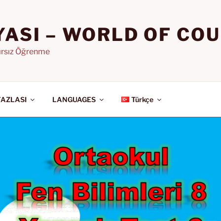
YASI – WORLD OF CO
nırsız Öğrenme
FAZLASI
LANGUAGES
Türkçe