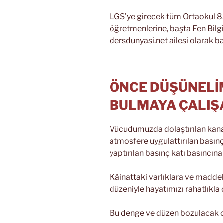
LGS’ye girecek tüm Ortaokul 8. S
öğretmenlerine, başta Fen Bilgi
dersdunyasi.net ailesi olarak baş
ÖNCE DÜŞÜNELİ
BULMAYA ÇALIŞ
Vücudumuzda dolaştırılan kana y
atmosfere uygulattırılan basın
yaptırılan basınç katı basıncına 
Kâinattaki varlıklara ve madde
düzeniyle hayatımızı rahatlıkla
Bu denge ve düzen bozulacak ol