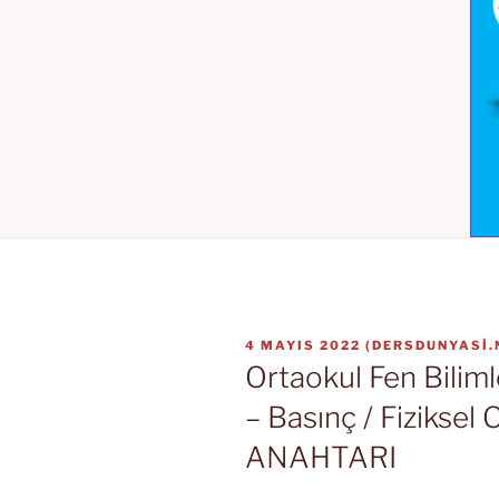
YAYIM
4 MAYIS 2022
(
DERSDUNYASI.
TARIHI
Ortaokul Fen Bilimle
– Basınç / Fiziksel
ANAHTARI