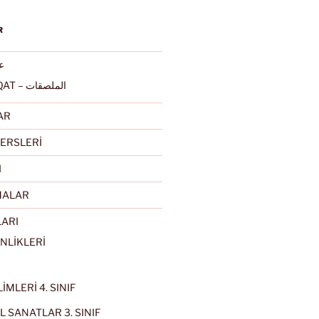
R
عرب
ALMULSAQAT – الملصقات
AR
ERSLERİ
I
MALAR
LARI
NLİKLERİ
İMLERİ 4. SINIF
 SANATLAR 3. SINIF