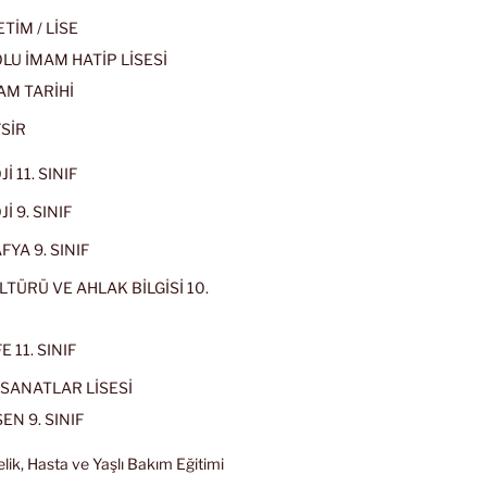
İM / LİSE
U İMAM HATİP LİSESİ
AM TARİHİ
SİR
İ 11. SINIF
İ 9. SINIF
YA 9. SINIF
LTÜRÜ VE AHLAK BİLGİSİ 10.
 11. SINIF
SANATLAR LİSESİ
EN 9. SINIF
lik, Hasta ve Yaşlı Bakım Eğitimi