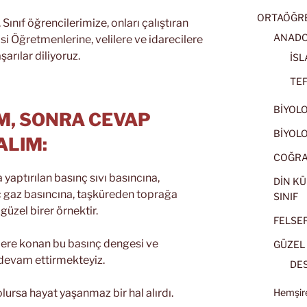
ORTAÖĞRET
ınıf öğrencilerimize, onları çalıştıran
ANADOL
si Öğretmenlerine, velilere ve idarecilere
arılar diliyoruz.
İSL
TEF
BİYOLOJ
M, SONRA CEVAP
BİYOLOJ
ALIM:
COĞRAF
aptırılan basınç sıvı basıncına,
DİN KÜ
ç gaz basıncına, taşküreden toprağa
SINIF
güzel birer örnektir.
FELSEFE
lere konan bu basınç dengesi ve
GÜZEL 
 devam ettirmekteyiz.
DES
ursa hayat yaşanmaz bir hal alırdı.
Hemşire