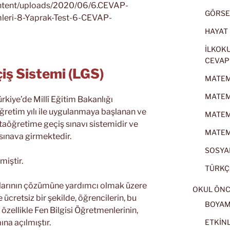
ontent/uploads/2020/06/6.CEVAP-
GÖRSEL
leri-8-Yaprak-Test-6-CEVAP-
HAYAT B
İLKOKU
CEVAP
iş Sistemi (LGS)
MATEMA
MATEMA
Türkiye’de Millî Eğitim Bakanlığı
retim yılı ile uygulanmaya başlanan ve
MATEMA
rtaöğretime geçiş sınavı sistemidir ve
MATEMA
 sınava girmektedir.
SOSYAL
miştir.
TÜRKÇE
ularının çözümüne yardımcı olmak üzere
OKUL ÖNC
 ücretsiz bir şekilde, öğrencilerin, bu
BOYA
özellikle Fen Bilgisi Öğretmenlerinin,
ına açılmıştır.
ETKİNL