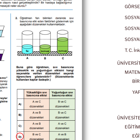
GÖRSE
SOSYAL
SOSYAL
SOSYAL
T. C. İn
ÜNİVERSİT
MATEM
BİR
YA
ÜNİVESİT
EĞİTİM
EĞİ