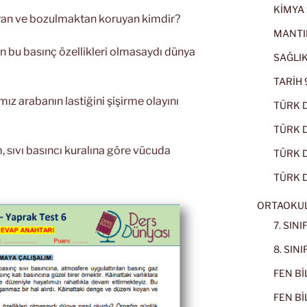
KİMYA 
yan ve bozulmaktan koruyan kimdir?
MANTI
 bu basınç özellikleri olmasaydı dünya
SAĞLIK
TARİH 9
ız arabanın lastiğini şişirme olayını
TÜRK D
TÜRK Dİ
 sıvı basıncı kuralına göre vücuda
TÜRK Dİ
TÜRK D
ORTAOKU
7. SIN
8. SIN
FEN BİL
FEN BİL