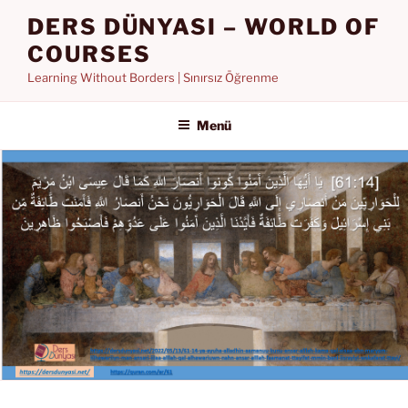
İçeriğe
DERS DÜNYASI – WORLD OF
geç
COURSES
Learning Without Borders | Sınırsız Öğrenme
Menü