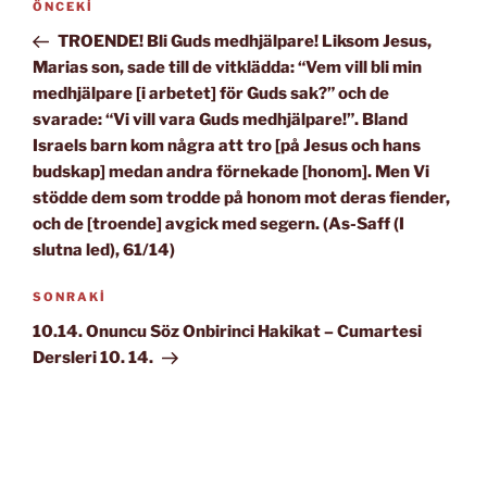
Önceki
ÖNCEKI
gezinmesi
Yazı
TROENDE! Bli Guds medhjälpare! Liksom Jesus,
Marias son, sade till de vitklädda: “Vem vill bli min
medhjälpare [i arbetet] för Guds sak?” och de
svarade: “Vi vill vara Guds medhjälpare!”. Bland
Israels barn kom några att tro [på Jesus och hans
budskap] medan andra förnekade [honom]. Men Vi
stödde dem som trodde på honom mot deras fiender,
och de [troende] avgick med segern. (As-Saff (I
slutna led), 61/14)
Sonraki
SONRAKI
Yazı
10.14. Onuncu Söz Onbirinci Hakikat – Cumartesi
Dersleri 10. 14.