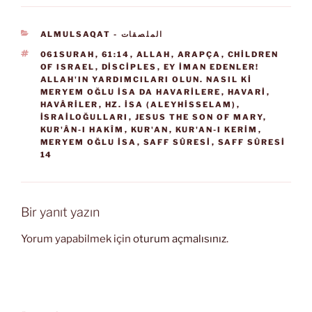
KATEGORILER
ALMULSAQAT - الملصقات
ETIKETLER
061SURAH
,
61:14
,
ALLAH
,
ARAPÇA
,
CHILDREN
OF ISRAEL
,
DISCIPLES
,
EY IMAN EDENLER!
ALLAH'IN YARDIMCILARI OLUN. NASIL KI
MERYEM OĞLU İSA DA HAVARILERE
,
HAVARI
,
HAVÂRILER
,
HZ. İSA (ALEYHISSELAM)
,
İSRAILOĞULLARI
,
JESUS THE SON OF MARY
,
KUR'ÂN-I HAKÎM
,
KUR'AN
,
KUR'AN-I KERIM
,
MERYEM OĞLU İSA
,
SAFF SÛRESI
,
SAFF SÛRESI
14
Bir yanıt yazın
Yorum yapabilmek için
oturum açmalısınız
.
Yazı