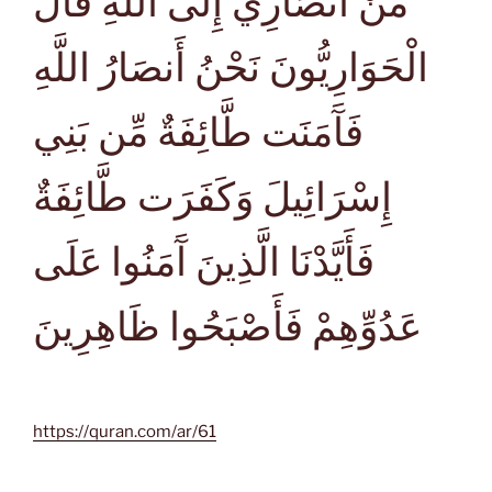
مَنْ أَنصَارِي إِلَى اللَّهِ قَالَ
الْحَوَارِيُّونَ نَحْنُ أَنصَارُ اللَّهِ
فَآَمَنَت طَّائِفَةٌ مِّن بَنِي
إِسْرَائِيلَ وَكَفَرَت طَّائِفَةٌ
فَأَيَّدْنَا الَّذِينَ آَمَنُوا عَلَى
عَدُوِّهِمْ فَأَصْبَحُوا ظَاهِرِينَ
https://quran.com/ar/61