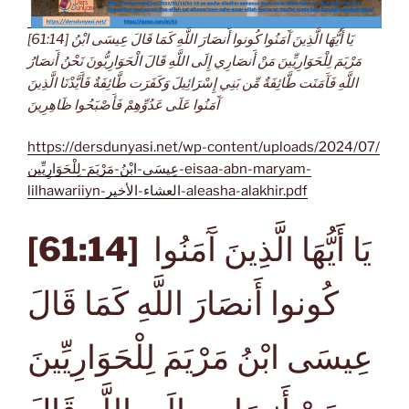
[61:14] يَا أَيُّهَا الَّذِينَ آَمَنُوا كُونوا أَنصَارَ اللَّهِ كَمَا قَالَ عِيسَى ابْنُ
مَرْيَمَ لِلْحَوَارِيِّينَ مَنْ أَنصَارِي إِلَى اللَّهِ قَالَ الْحَوَارِيُّونَ نَحْنُ أَنصَارُ
اللَّهِ فَآَمَنَت طَّائِفَةٌ مِّن بَنِي إِسْرَائِيلَ وَكَفَرَت طَّائِفَةٌ فَأَيَّدْنَا الَّذِينَ
آَمَنُوا عَلَى عَدُوِّهِمْ فَأَصْبَحُوا ظَاهِرِينَ
https://dersdunyasi.net/wp-content/uploads/2024/07/
عِيسَى-ابْنُ-مَرْيَمَ-لِلْحَوَارِيِّين-eisaa-abn-maryam-
lilhawariiyn-العشاء-الأخير-aleasha-alakhir.pdf
[61:14]
يَا أَيُّهَا الَّذِينَ آَمَنُوا
كُونوا أَنصَارَ اللَّهِ كَمَا قَالَ
عِيسَى ابْنُ مَرْيَمَ لِلْحَوَارِيِّينَ