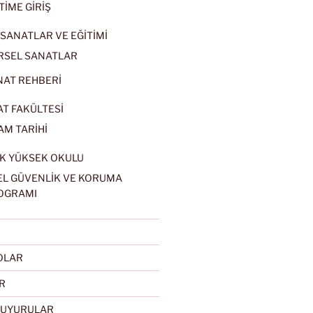
TİME GİRİŞ
SANATLAR VE EĞİTİMİ
RSEL SANATLAR
NAT REHBERİ
AT FAKÜLTESİ
AM TARİHİ
K YÜKSEK OKULU
EL GÜVENLİK VE KORUMA
OGRAMI
EOLAR
R
DUYURULAR