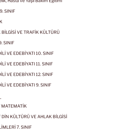
lik, Hasta ve Yaşlı Bakım Eğitimi
9. SINIF
K
 BİLGİSİ VE TRAFİK KÜLTÜRÜ
. SINIF
İLİ VE EDEBİYATI 10. SINIF
Lİ VE EDEBİYATI 11. SINIF
Lİ VE EDEBİYATI 12. SINIF
İLİ VE EDEBİYATI 9. SINIF
L
IF MATEMATİK
IF DİN KÜLTÜRÜ VE AHLAK BİLGİSİ
İMLERİ 7. SINIF