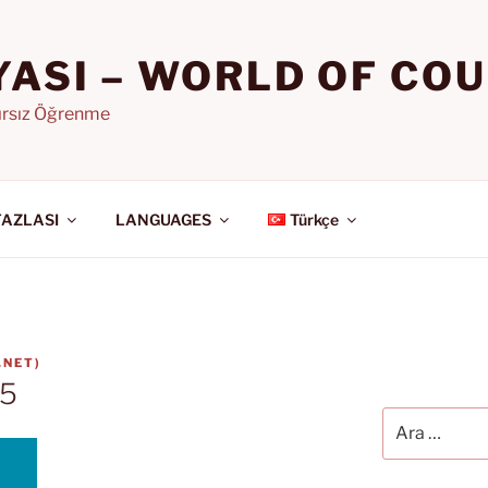
YASI – WORLD OF CO
nırsız Öğrenme
FAZLASI
LANGUAGES
Türkçe
.NET
)
 5
Ara: