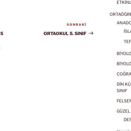
ETKİNL
ORTAÖĞRET
ANADOL
SONRAKI
Sonraki
İSL
Yazı
 5
ORTAOKUL 5. SINIF
TEF
E
BİYOLOJ
BİYOLOJ
COĞRAF
DİN KÜ
SINIF
FELSEFE
GÜZEL 
DES