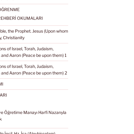
 ÖĞRENME
REHBERİ OKUMALARI
Bible, the Prophet. Jesus (Upon whom
, Christianity
ons of Israel, Torah, Judaism,
and Aaron (Peace be upon them) 1
ons of Israel, Torah, Judaism,
 and Aaron (Peace be upon them) 2
MI
ARI
ve Öğretime Manayı Harfi Nazarıyla
k
e İncil, Hz. İsa (Aleyhisselam),