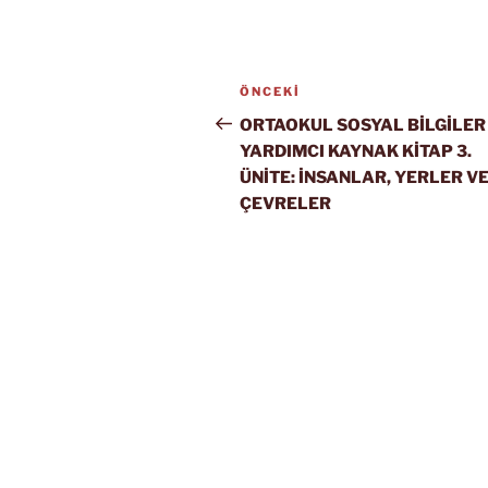
Yazı
Önceki
ÖNCEKI
gezinmesi
Yazı
ORTAOKUL SOSYAL BİLGİLER
YARDIMCI KAYNAK KİTAP 3.
ÜNİTE: İNSANLAR, YERLER V
ÇEVRELER