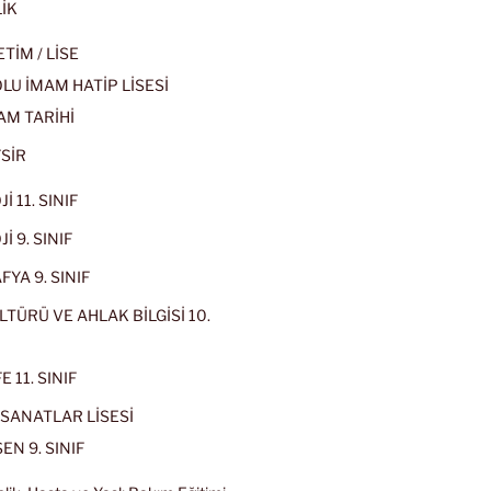
İK
İM / LİSE
U İMAM HATİP LİSESİ
AM TARİHİ
SİR
İ 11. SINIF
İ 9. SINIF
YA 9. SINIF
LTÜRÜ VE AHLAK BİLGİSİ 10.
 11. SINIF
SANATLAR LİSESİ
EN 9. SINIF