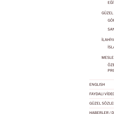
EĞİ
GÜZEL 
GÖ
SA
İLAHİY
İSL
MESLE
ÖZ
PR
ENGLISH
FAYDALI VİD
GÜZEL SÖZLE
HABERLER / 