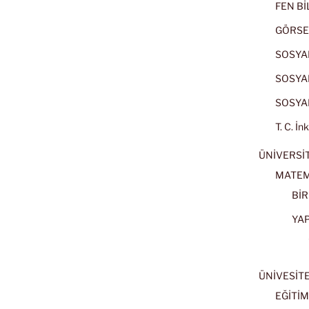
FEN BİL
GÖRSE
SOSYAL
SOSYAL
SOSYAL
T. C. İn
ÜNİVERSİT
MATEM
BİR
YA
ÜNİVESİT
EĞİTİM