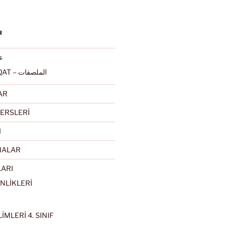
R
عرب
ALMULSAQAT – الملصقات
AR
ERSLERİ
I
MALAR
LARI
NLİKLERİ
İMLERİ 4. SINIF