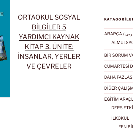
ORTAOKUL SOSYAL
KATAGORİLE
BİLGİLER 5
ARAPÇA / ى
YARDIMCI KAYNAK
KİTAP 3. ÜNİTE:
İNSANLAR, YERLER
BİR SORUM V
VE ÇEVRELER
CUMARTESİ D
DAHA FAZLAS
DİĞER ÇALIŞ
EĞİTİM ARAÇ
DERS ETKİ
İLKOKUL
FEN BİL