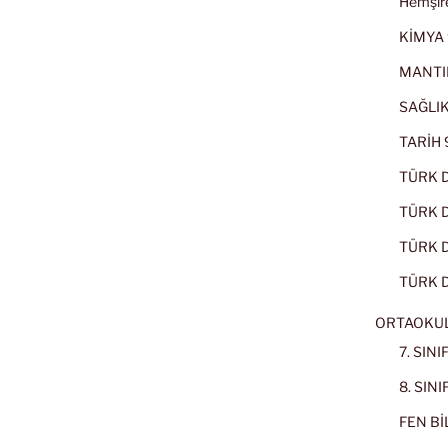
Hemşire
KİMYA 
MANTI
SAĞLIK
TARİH 9
TÜRK D
TÜRK Dİ
TÜRK Dİ
TÜRK D
ORTAOKU
7. SIN
8. SIN
FEN BİL