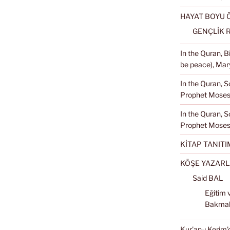
HAYAT BOYU
GENÇLİK 
In the Quran, 
be peace), Mary
In the Quran, S
Prophet Moses 
In the Quran, S
Prophet Moses
KİTAP TANITI
KÖŞE YAZARL
Said BAL
Eğitim 
Bakma
Kur'an-ı Kerim'd