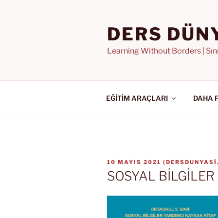
İçeriğe
geç
DERS DÜN
Learning Without Borders | Sı
EĞİTİM ARAÇLARI
DAHA 
YAYIM
10 MAYIS 2021
(
DERSDUNYASI
TARIHI
SOSYAL BİLGİLER