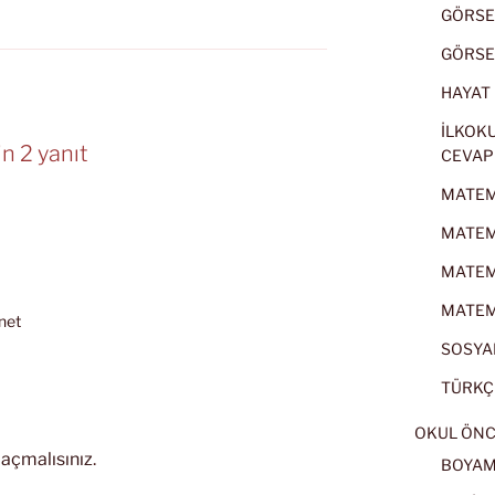
GÖRSEL
GÖRSEL
HAYAT B
İLKOKU
n 2 yanıt
CEVAP
MATEMA
MATEMA
MATEMA
MATEMA
net
SOSYAL
TÜRKÇE
OKUL ÖNC
açmalısınız
.
BOYA