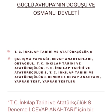
GÜÇLÜ AVRUPA’NIN DOĞUŞU VE
OSMANLI DEVLETİ
KATEGORILER
T. C. İNKILAP TARIHI VE ATATÜRKÇÜLÜK 8
ETIKETLER
ÇALIŞMA YAPRAĞI
,
CEVAP ANAHTARLARI
,
ORTAOKUL
,
T. C. İNKILAP TARIHI VE
ATATÜRKÇÜLÜK
,
T. C. İNKILAP TARIHI VE
ATATÜRKÇÜLÜK 8
,
T. C. İNKILAP TARIHI VE
ATATÜRKÇÜLÜK 8 DENEME 1 CEVAP ANAHTARI
,
YAPRAK TEST
,
YAPRAK TESTLER
“T. C. İnkılap Tarihi ve Atatürkçülük 8
Deneme 1 CEVAP ANAHTARI” için bir