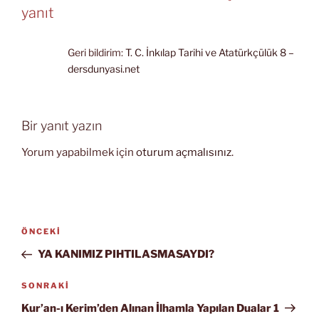
yanıt
Geri bildirim:
T. C. İnkılap Tarihi ve Atatürkçülük 8 –
dersdunyasi.net
Bir yanıt yazın
Yorum yapabilmek için
oturum açmalısınız
.
Yazı
Önceki
ÖNCEKI
gezinmesi
Yazı
YA KANIMIZ PIHTILASMASAYDI?
Sonraki
SONRAKI
Yazı
Kur’an-ı Kerim’den Alınan İlhamla Yapılan Dualar 1