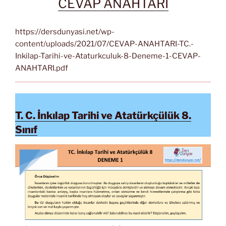
CEVAP ANAHTARI
https://dersdunyasi.net/wp-
content/uploads/2021/07/CEVAP-ANAHTARI-TC.-
Inkilap-Tarihi-ve-Ataturkculuk-8-Deneme-1-CEVAP-
ANAHTARI.pdf
T. C. İnkılap Tarihi ve Atatürkçülük 8.
Sınıf