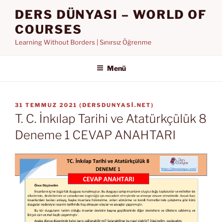
İçeriğe
DERS DÜNYASI – WORLD OF
geç
COURSES
Learning Without Borders | Sınırsız Öğrenme
Menü
YAYIM
31 TEMMUZ 2021
(
DERSDUNYASI.NET
)
TARIHI
T. C. İnkılap Tarihi ve Atatürkçülük 8
Deneme 1 CEVAP ANAHTARI