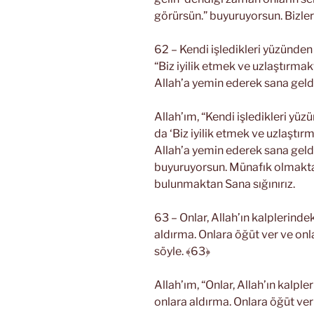
görürsün.” buyuruyorsun. Bizle
62 – Kendi işledikleri yüzünden
“Biz iyilik etmek ve uzlaştırma
Allah’a yemin ederek sana geldi
Allah’ım, “Kendi işledikleri yüz
da ‘Biz iyilik etmek ve uzlaştı
Allah’a yemin ederek sana geldik
buyuruyorsun. Münafık olmakta
bulunmaktan Sana sığınırız.
63 – Onlar, Allah’ın kalplerindek
aldırma. Onlara öğüt ver ve onla
söyle. ﴾63﴿
Allah’ım, “Onlar, Allah’ın kalple
onlara aldırma. Onlara öğüt ver 