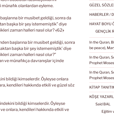
GÜZEL SÖZLE
ri münafık olanlardan eyleme.
HABERLER / 
 başlarına bir musibet geldiği, sonra da
ktan başka bir şey istememiştik” diye
HAYAT BOYU
kleri zaman halleri nasıl olur? ﴾62﴿
GENÇLİK 
ünden başlarına bir musibet geldiği, sonra
In the Quran, 
be peace), Mary
rmaktan başka bir şey istememiştik’ diye
leri zaman halleri nasıl olur?”
In the Quran, S
n ve münafıkça davranışlar içinde
Prophet Moses 
In the Quran, S
Prophet Moses
ini bildiği kimselerdir. Öyleyse onlara
ra, kendileri hakkında etkili ve güzel söz
KİTAP TANITI
KÖŞE YAZARL
rindekini bildiği kimselerdir. Öyleyse
Said BAL
ve onlara, kendileri hakkında etkili ve
Eğitim 