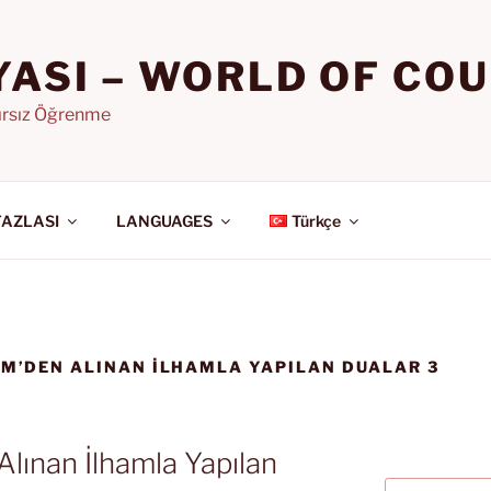
YASI – WORLD OF CO
nırsız Öğrenme
FAZLASI
LANGUAGES
Türkçe
RIM’DEN ALINAN İLHAMLA YAPILAN DUALAR 3
Alınan İlhamla Yapılan
Ara: