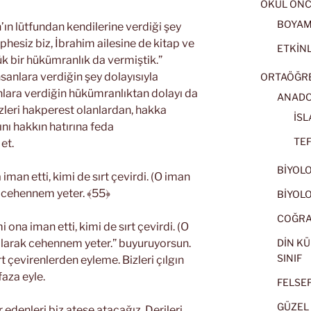
OKUL ÖNC
BOYA
h’ın lütfundan kendilerine verdiği şey
phesiz biz, İbrahim ailesine de kitap ve
ETKİNL
k bir hükümranlık da vermiştik.”
sanlara verdiğin şey dolayısıyla
ORTAÖĞRET
nlara verdiğin hükümranlıktan dolayı da
ANADOL
zleri hakperest olanlardan, hakka
İSL
ını hakkın hatırına feda
TEF
et.
BİYOLOJ
man etti, kimi de sırt çevirdi. (O iman
k cehennem yeter. ﴾55﴿
BİYOLOJ
COĞRAF
 ona iman etti, kimi de sırt çevirdi. (O
olarak cehennem yeter.” buyuruyorsun.
DİN KÜ
SINIF
rt çevirenlerden eyleme. Bizleri çılgın
aza eyle.
FELSEFE
GÜZEL 
 edenleri biz ateşe atacağız. Derileri