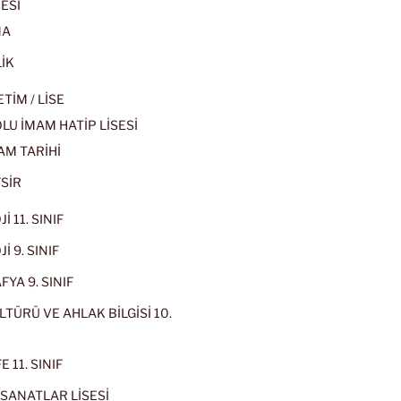
ESİ
MA
İK
İM / LİSE
U İMAM HATİP LİSESİ
AM TARİHİ
SİR
İ 11. SINIF
İ 9. SINIF
YA 9. SINIF
LTÜRÜ VE AHLAK BİLGİSİ 10.
 11. SINIF
SANATLAR LİSESİ