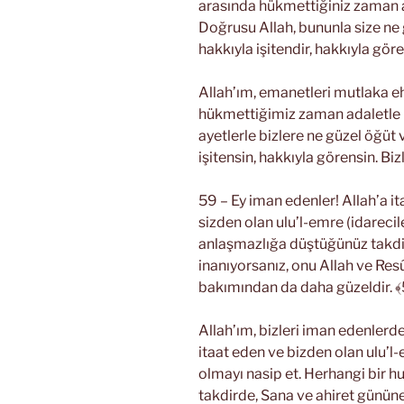
arasında hükmettiğiniz zaman 
Doğrusu Allah, bununla size ne 
hakkıyla işitendir, hakkıyla göre
Allah’ım, emanetleri mutlaka eh
hükmettiğimiz zaman adaletle 
ayetlerle bizlere ne güzel öğüt 
işitensin, hakkıyla görensin. Bi
59 – Ey iman edenler! Allah’a i
sizden olan ulu’l-emre (idarecil
anlaşmazlığa düştüğünüz takdir
inanıyorsanız, onu Allah ve Resû
bakımından da daha güzeldir. 
Allah’ım, bizleri iman edenlerd
itaat eden ve bizden olan ulu’l
olmayı nasip et. Herhangi bir
takdirde, Sana ve ahiret günün