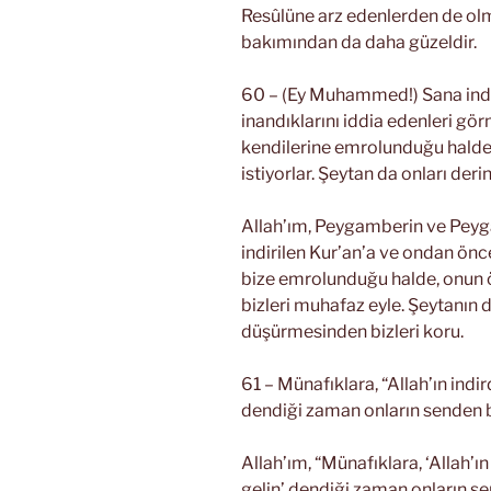
Resûlüne arz edenlerden de olma
bakımından da daha güzeldir.
60 – (Ey Muhammed!) Sana indir
inandıklarını iddia edenleri g
kendilerine emrolunduğu hal
istiyorlar. Şeytan da onları deri
Allah’ım, Peygamberin ve Pey
indirilen Kur’an’a ve ondan önc
bize emrolunduğu halde, onu
bizleri muhafaz eyle. Şeytanın da
düşürmesinden bizleri koru.
61 – Münafıklara, “Allah’ın ind
dendiği zaman onların senden b
Allah’ım, “Münafıklara, ‘Allah’
gelin’ dendiği zaman onların s