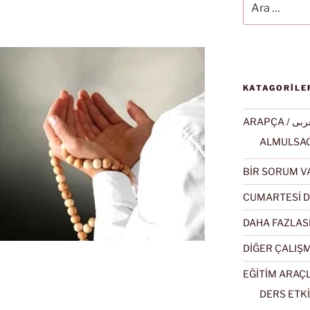
KATAGORİLE
ARAPÇA / ى
BİR SORUM V
CUMARTESİ D
DAHA FAZLAS
DİĞER ÇALIŞ
EĞİTİM ARAÇ
DERS ETKİ