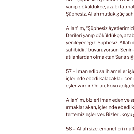
yanıp döküldükçe, azabı tatmalar
Şüphesiz, Allah mutlak güç sahi
Allah’ım, “Şüphesiz âyetlerimizi
Derileri yanıp döküldükçe, azabı 
yenileyeceğiz. Şüphesiz, Allah
sahibidir.” buyuruyorsun. Senin
atılanlardan olmaktan Sana sığı
57 – İman edip salih ameller işl
içlerinde ebedi kalacakları cen
eşler vardır. Onları, koyu gölge
Allah’ım, bizleri iman eden ve s
ırmaklar akan, içlerinde ebedi 
tertemiz eşler ver. Bizleri, koyu
58 – Allah size, emanetleri mut