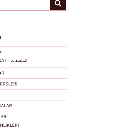
Ara
R
عرب
ALMULSAQAT – الملصقات
AR
ERSLERİ
I
MALAR
LARI
NLİKLERİ