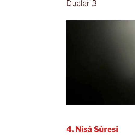
Dualar 3
4. Nisâ Sûresi