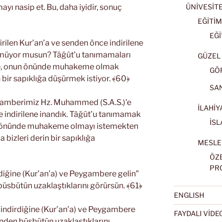
yı nasip et. Bu, daha iyidir, sonuç
ÜNİVESİT
EĞİTİM
EĞİ
ilen Kur’an’a ve senden önce indirilene
örmüyor musun? Tâğût’u tanımamaları
GÜZEL 
de, onun önünde muhakeme olmak
GÖ
n bir sapıklığa düşürmek istiyor. ﴾60﴿
SA
gamberimiz Hz. Muhammed (S.A.S.)’e
İLAHİY
e indirilene inandık. Tâğût’u tanımamak
İSL
n önünde muhakeme olmayı istemekten
 bizleri derin bir sapıklığa
MESLE
ÖZ
PR
irdiğine (Kur’an’a) ve Peygambere gelin”
üsbütün uzaklaştıklarını görürsün. ﴾61﴿
ENGLISH
ın indirdiğine (Kur’an’a) ve Peygambere
FAYDALI VİD
enden büsbütün uzaklaştıklarını