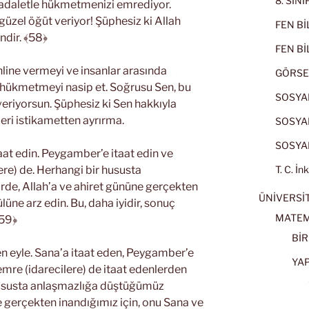
8. SIN
adaletle hükmetmenizi emrediyor.
güzel öğüt veriyor! Şüphesiz ki Allah
FEN BİL
ndir. ﴾58﴿
FEN BİL
line vermeyi ve insanlar arasında
GÖRSE
hükmetmeyi nasip et. Soğrusu Sen, bu
SOSYAL
veriyorsun. Şüphesiz ki Sen hakkıyla
zleri istikametten ayrırma.
SOSYAL
SOSYAL
taat edin. Peygamber’e itaat edin ve
ere) de. Herhangi bir hususta
T. C. İn
de, Allah’a ve ahiret gününe gerçekten
ÜNİVERSİT
lüne arz edin. Bu, daha iyidir, sonuç
MATEM
﴾59﴿
BİR
en eyle. Sana’a itaat eden, Peygamber’e
YA
-emre (idarecilere) de itaat edenlerden
 hususta anlaşmazlığa düştüğümüz
e gerçekten inandığımız için, onu Sana ve