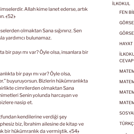
İLKOKUL
 kimselerdir. Allah kime lanet ederse, artık
FEN BİL
ın. ﴾52﴿
GÖRSEL
mselerden olmaktan Sana sığınırız. Sen
GÖRSEL
asla yardımcı bulunamaz.
HAYAT B
 bir payı mı var? Öyle olsa, insanlara bir
İLKOKU
CEVAP
MATEMA
nlıkta bir payı mı var? Öyle olsa,
ler.” buyuruyorsun. Bizlerin hükümranlıkta
MATEMA
birlikte cimrilerden olmaktan Sana
MATEMA
n nimetleri Senin yolunda harcayan ve
zlere nasip et.
MATEMA
SOSYAL
lütfundan kendilerine verdiği şey
TÜRKÇE
phesiz biz, İbrahim ailesine de kitap ve
ük bir hükümranlık da vermiştik. ﴾54﴿