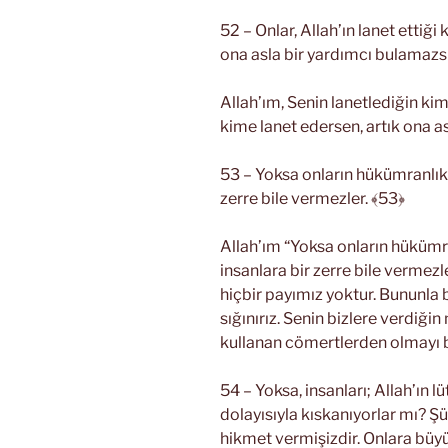
52 – Onlar, Allah’ın lanet ettiği
ona asla bir yardımcı bulamazs
Allah’ım, Senin lanetlediğin ki
kime lanet edersen, artık ona 
53 – Yoksa onların hükümranlıkta
zerre bile vermezler. ﴾53﴿
Allah’ım “Yoksa onların hükümra
insanlara bir zerre bile vermez
hiçbir payımız yoktur. Bununla 
sığınırız. Senin bizlere verdiği
kullanan cömertlerden olmayı bi
54 – Yoksa, insanları; Allah’ın 
dolayısıyla kıskanıyorlar mı? Şü
hikmet vermişizdir. Onlara büy