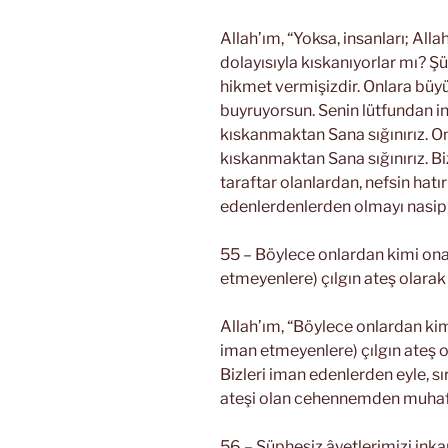
Allah’ım, “Yoksa, insanları; Alla
dolayısıyla kıskanıyorlar mı? Şü
hikmet vermişizdir. Onlara büyü
buyruyorsun. Senin lütfundan in
kıskanmaktan Sana sığınırız. O
kıskanmaktan Sana sığınırız. Bi
taraftar olanlardan, nefsin hatır
edenlerdenlerden olmayı nasip 
55 – Böylece onlardan kimi ona i
etmeyenlere) çılgın ateş olara
Allah’ım, “Böylece onlardan kimi
iman etmeyenlere) çılgın ateş 
Bizleri iman edenlerden eyle, sı
ateşi olan cehennemden muhaf
56 – Şüphesiz âyetlerimizi inkar