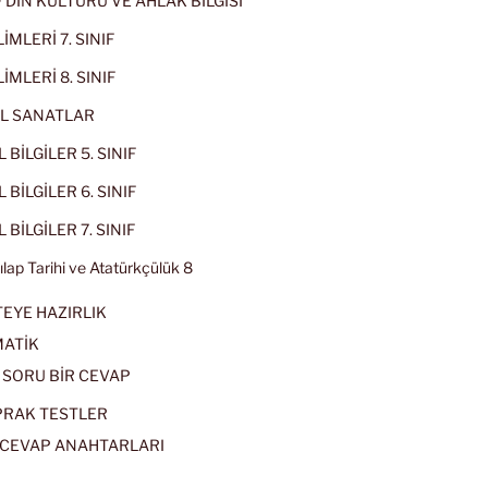
IF DİN KÜLTÜRÜ VE AHLAK BİLGİSİ
İMLERİ 7. SINIF
İMLERİ 8. SINIF
L SANATLAR
 BİLGİLER 5. SINIF
 BİLGİLER 6. SINIF
 BİLGİLER 7. SINIF
kılap Tarihi ve Atatürkçülük 8
EYE HAZIRLIK
ATİK
 SORU BİR CEVAP
PRAK TESTLER
CEVAP ANAHTARLARI