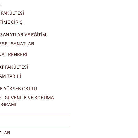
E
 FAKÜLTESİ
TİME GİRİŞ
SANATLAR VE EĞİTİMİ
RSEL SANATLAR
NAT REHBERİ
AT FAKÜLTESİ
AM TARİHİ
K YÜKSEK OKULU
EL GÜVENLİK VE KORUMA
OGRAMI
EOLAR