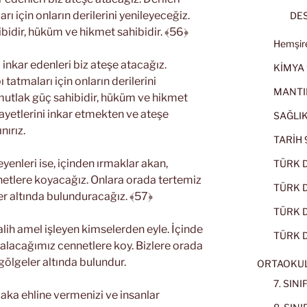
ı için onların derilerini yenileyeceğiz.
DES
bidir, hüküm ve hikmet sahibidir. ﴾56﴿
Hemşire
 inkar edenleri biz ateşe atacağız.
KİMYA 
tatmaları için onların derilerini
MANTI
 mutlak güç sahibidir, hüküm ve hikmet
 ayetlerini inkar etmekten ve ateşe
SAĞLIK
nırız.
TARİH 9
eyenleri ise, içinden ırmaklar akan,
TÜRK D
netlere koyacağız. Onlara orada tertemiz
TÜRK Dİ
ler altında bulunduracağız. ﴾57﴿
TÜRK Dİ
alih amel işleyen kimselerden eyle. İçinde
TÜRK D
kalacağımız cennetlere koy. Bizlere orada
 gölgeler altında bulundur.
ORTAOKU
7. SIN
laka ehline vermenizi ve insanlar