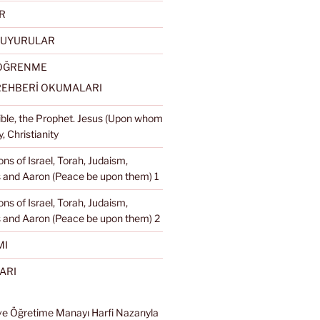
R
DUYURULAR
 ÖĞRENME
REHBERİ OKUMALARI
Bible, the Prophet. Jesus (Upon whom
, Christianity
ons of Israel, Torah, Judaism,
and Aaron (Peace be upon them) 1
ons of Israel, Torah, Judaism,
 and Aaron (Peace be upon them) 2
MI
ARI
ve Öğretime Manayı Harfi Nazarıyla