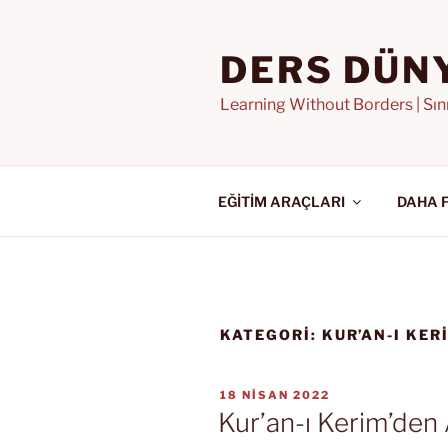
İçeriğe
geç
DERS DÜN
Learning Without Borders | Sı
EĞİTİM ARAÇLARI
DAHA 
KATEGORI:
KUR’AN-I KE
YAYIM
18 NISAN 2022
TARIHI
Kur’an-ı Kerim’den 