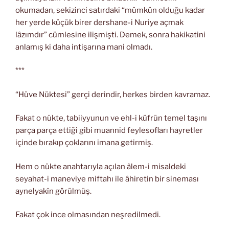
okumadan, sekizinci satırdaki “mümkün olduğu kadar
her yerde küçük birer dershane-i Nuriye açmak
lâzımdır” cümlesine ilişmişti. Demek, sonra hakikatini
anlamış ki daha intişarına mani olmadı.
***
“Hüve Nüktesi” gerçi derindir, herkes birden kavramaz.
Fakat o nükte, tabiiyyunun ve ehl-i küfrün temel taşını
parça parça ettiği gibi muannid feylesofları hayretler
içinde bırakıp çoklarını imana getirmiş.
Hem o nükte anahtarıyla açılan âlem-i misaldeki
seyahat-i maneviye miftahı ile âhiretin bir sineması
aynelyakîn görülmüş.
Fakat çok ince olmasından neşredilmedi.