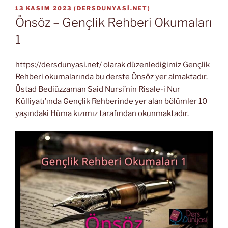
YAYIM
13 KASIM 2023
(
DERSDUNYASI.NET
)
TARIHI
Önsöz – Gençlik Rehberi Okumaları
1
https://dersdunyasi.net/ olarak düzenlediğimiz Gençlik
Rehberi okumalarında bu derste Önsöz yer almaktadır.
Üstad Bediüzzaman Said Nursi’nin Risale-i Nur
Külliyatı’ında Gençlik Rehberinde yer alan bölümler 10
yaşındaki Hüma kızımız tarafından okunmaktadır.