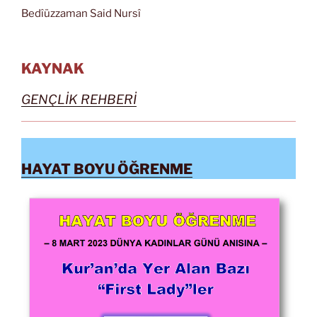
Bedîüzzaman Said Nursî
KAYNAK
GENÇLİK REHBERİ
HAYAT BOYU ÖĞRENME