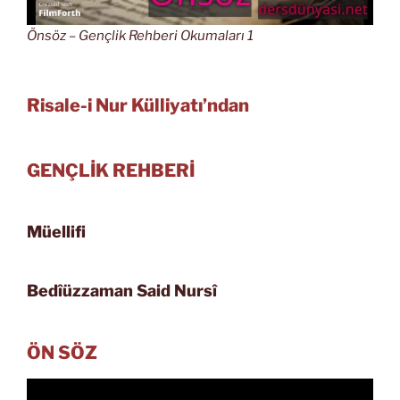
Önsöz – Gençlik Rehberi Okumaları 1
Risale-i Nur Külliyatı’ndan
GENÇLİK REHBERİ
Müellifi
Bedîüzzaman Said Nursî
ÖN SÖZ