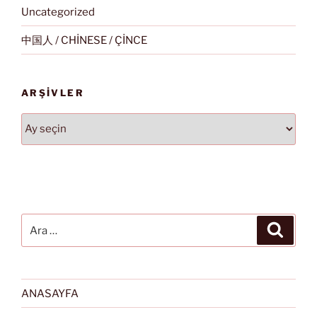
Uncategorized
中国人 / CHİNESE / ÇİNCE
ARŞIVLER
Arşivler
Ara:
Ara
ANASAYFA