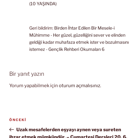
(10 YAŞINDA)
Geri bildirim:
Birden İhtar Edilen Bir Mesele-i
Mühimme - Her güzel, güzelliğini sever ve elinden
geldiği kadar muhafaza etmek ister ve bozulmasını
istemez - Gençlik Rehberi Okumaları 6
Bir yanıt yazın
Yorum yapabilmek için
oturum açmalısınız
.
Yazı
Önceki
ÖNCEKI
gezinmesi
Yazı
Uzak mesafelerden eşyayı aynen veya sureten
ihzar etmek mümkündür. – Cumartesi Dersleri 20. 6.