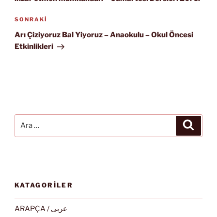
Sonraki
SONRAKI
Yazı
Arı Çiziyoruz Bal Yiyoruz – Anaokulu – Okul Öncesi
Etkinlikleri
Ara:
Ara
KATAGORİLER
ARAPÇA / عربى