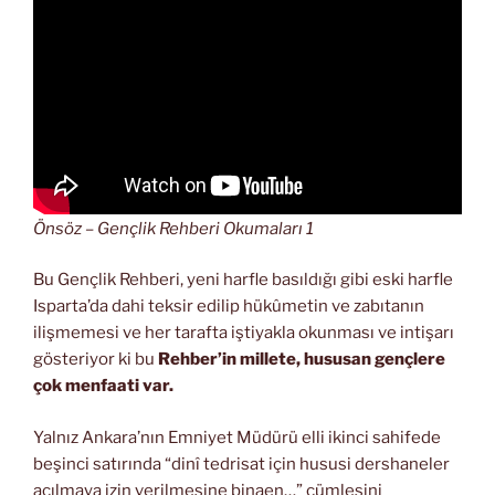
Önsöz – Gençlik Rehberi Okumaları 1
Bu Gençlik Rehberi, yeni harfle basıldığı gibi eski harfle
Isparta’da dahi teksir edilip hükûmetin ve zabıtanın
ilişmemesi ve her tarafta iştiyakla okunması ve intişarı
gösteriyor ki bu
Rehber’in millete, hususan gençlere
çok menfaati var.
Yalnız Ankara’nın Emniyet Müdürü elli ikinci sahifede
beşinci satırında “dinî tedrisat için hususi dershaneler
açılmaya izin verilmesine binaen…” cümlesini