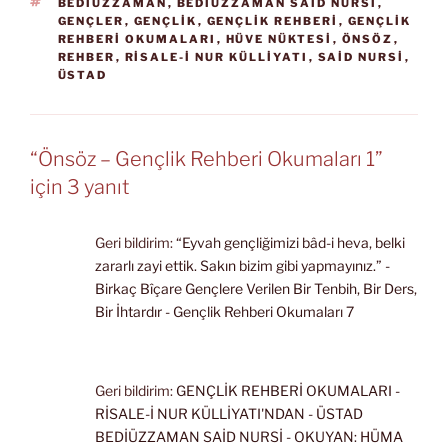
ETIKETLER
BEDIÜZZAMAN
,
BEDÎÜZZAMAN SAID NURSÎ
,
GENÇLER
,
GENÇLİK
,
GENÇLİK REHBERİ
,
GENÇLIK
REHBERI OKUMALARI
,
HÜVE NÜKTESI
,
ÖNSÖZ
,
REHBER
,
RISALE-I NUR KÜLLIYATI
,
SAID NURSI
,
ÜSTAD
“Önsöz – Gençlik Rehberi Okumaları 1”
için 3 yanıt
Geri bildirim:
“Eyvah gençliğimizi bâd-i heva, belki
zararlı zayi ettik. Sakın bizim gibi yapmayınız.” -
Birkaç Bîçare Gençlere Verilen Bir Tenbih, Bir Ders,
Bir İhtardır - Gençlik Rehberi Okumaları 7
Geri bildirim:
GENÇLİK REHBERİ OKUMALARI -
RİSALE-İ NUR KÜLLİYATI'NDAN - ÜSTAD
BEDİÜZZAMAN SAİD NURSİ - OKUYAN: HÜMA