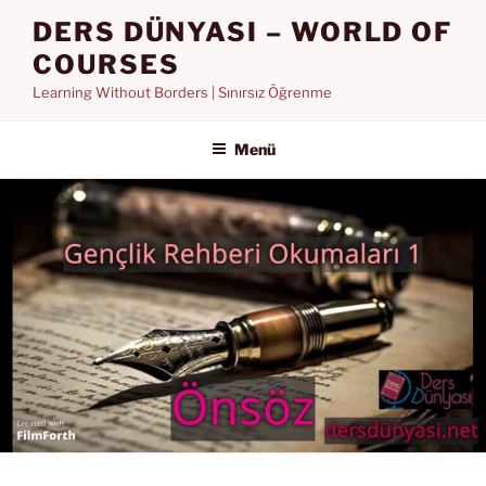
İçeriğe
DERS DÜNYASI – WORLD OF
geç
COURSES
Learning Without Borders | Sınırsız Öğrenme
Menü