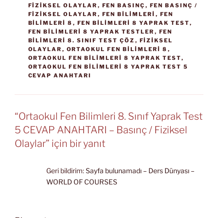
FIZIKSEL OLAYLAR
,
FEN BASINÇ
,
FEN BASINÇ /
FIZIKSEL OLAYLAR
,
FEN BILIMLERI
,
FEN
BILIMLERI 8
,
FEN BILIMLERI 8 YAPRAK TEST
,
FEN BILIMLERI 8 YAPRAK TESTLER
,
FEN
BILIMLERI 8. SINIF TEST ÇÖZ
,
FIZIKSEL
OLAYLAR
,
ORTAOKUL FEN BILIMLERI 8
,
ORTAOKUL FEN BILIMLERI 8 YAPRAK TEST
,
ORTAOKUL FEN BILIMLERI 8 YAPRAK TEST 5
CEVAP ANAHTARI
“Ortaokul Fen Bilimleri 8. Sınıf Yaprak Test
5 CEVAP ANAHTARI – Basınç / Fiziksel
Olaylar” için bir yanıt
Geri bildirim:
Sayfa bulunamadı – Ders Dünyası –
WORLD OF COURSES