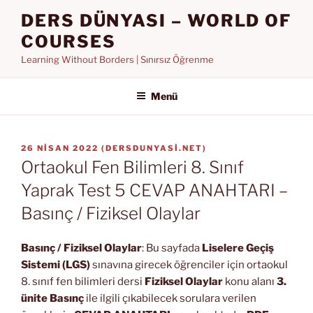
İçeriğe
DERS DÜNYASI – WORLD OF
geç
COURSES
Learning Without Borders | Sınırsız Öğrenme
Menü
YAYIM
26 NISAN 2022
(
DERSDUNYASI.NET
)
TARIHI
Ortaokul Fen Bilimleri 8. Sınıf
Yaprak Test 5 CEVAP ANAHTARI –
Basınç / Fiziksel Olaylar
Basınç / Fiziksel Olaylar
: Bu sayfada
Liselere Geçiş
Sistemi (LGS)
sınavına girecek öğrenciler için ortaokul
8. sınıf fen bilimleri dersi
Fiziksel Olaylar
konu alanı
3.
ünite Basınç
ile ilgili çıkabilecek sorulara verilen