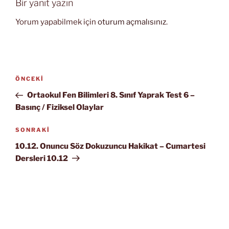
Bir yanıt yazın
Yorum yapabilmek için
oturum açmalısınız
.
Yazı
Önceki
ÖNCEKI
gezinmesi
Yazı
Ortaokul Fen Bilimleri 8. Sınıf Yaprak Test 6 –
Basınç / Fiziksel Olaylar
Sonraki
SONRAKI
Yazı
10.12. Onuncu Söz Dokuzuncu Hakikat – Cumartesi
Dersleri 10.12