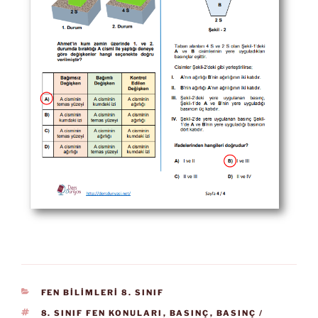
KATEGORILER
FEN BİLİMLERİ 8. SINIF
ETIKETLER
8. SINIF FEN KONULARI
,
BASINÇ
,
BASINÇ /