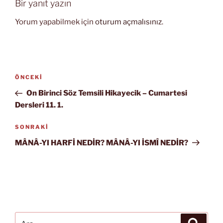
Bir yanıt yazın
Yorum yapabilmek için
oturum açmalısınız
.
Yazı
Önceki
ÖNCEKI
gezinmesi
Yazı
On Birinci Söz Temsili Hikayecik – Cumartesi
Dersleri 11. 1.
Sonraki
SONRAKI
Yazı
MÂNÂ-YI HARFİ NEDİR? MÂNÂ-YI İSMÎ NEDİR?
Ara:
Ara