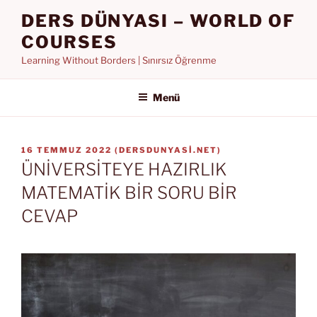
İçeriğe
DERS DÜNYASI – WORLD OF
geç
COURSES
Learning Without Borders | Sınırsız Öğrenme
Menü
YAYIM
16 TEMMUZ 2022
(
DERSDUNYASI.NET
)
TARIHI
ÜNİVERSİTEYE HAZIRLIK
MATEMATİK BİR SORU BİR
CEVAP