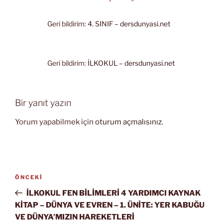
Geri bildirim:
4. SINIF – dersdunyasi.net
Geri bildirim:
İLKOKUL – dersdunyasi.net
Bir yanıt yazın
Yorum yapabilmek için
oturum açmalısınız
.
Yazı
Önceki
ÖNCEKI
gezinmesi
Yazı
İLKOKUL FEN BİLİMLERİ 4 YARDIMCI KAYNAK
KİTAP – DÜNYA VE EVREN – 1. ÜNİTE: YER KABUĞU
VE DÜNYA’MIZIN HAREKETLERİ