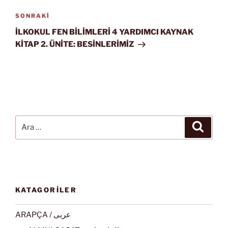
Sonraki
SONRAKI
Yazı
İLKOKUL FEN BİLİMLERİ 4 YARDIMCI KAYNAK
KİTAP 2. ÜNİTE: BESİNLERİMİZ
Ara:
Ara
KATAGORİLER
ARAPÇA / عربى