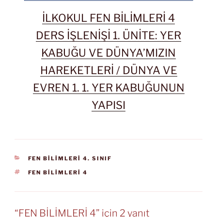
İLKOKUL FEN BİLİMLERİ 4
DERS İŞLENİŞİ 1. ÜNİTE: YER
KABUĞU VE DÜNYA’MIZIN
HAREKETLERİ / DÜNYA VE
EVREN 1. 1. YER KABUĞUNUN
YAPISI
KATEGORILER
FEN BİLİMLERİ 4. SINIF
ETIKETLER
FEN BİLİMLERİ 4
“FEN BİLİMLERİ 4” için 2 yanıt