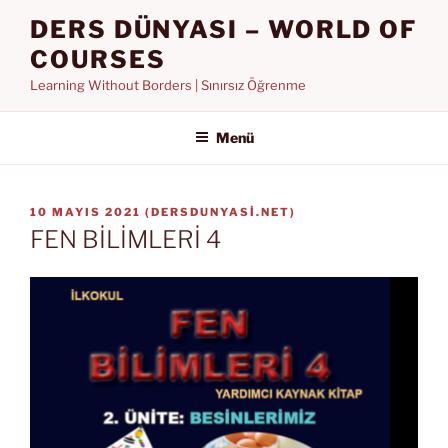
İçeriğe
DERS DÜNYASI – WORLD OF
geç
COURSES
Learning Without Borders | Sınırsız Öğrenme
Menü
YAYIM
10 MAYIS 2021
(
DERSDUNYASI.NET
)
TARIHI
FEN BİLİMLERİ 4