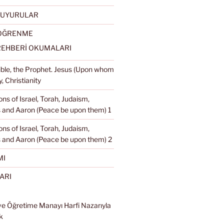
DUYURULAR
 ÖĞRENME
REHBERİ OKUMALARI
Bible, the Prophet. Jesus (Upon whom
, Christianity
ons of Israel, Torah, Judaism,
and Aaron (Peace be upon them) 1
ons of Israel, Torah, Judaism,
 and Aaron (Peace be upon them) 2
MI
ARI
ve Öğretime Manayı Harfi Nazarıyla
k