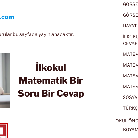
GÖRSEL
GÖRSEL
l.com
HAYAT B
urular bu sayfada yayınlanacaktır.
İLKOKU
CEVAP
MATEMA
İlkokul
MATEMA
MATEMA
Matematik Bir
MATEMA
Soru Bir Cevap
SOSYAL
TÜRKÇE
OKUL ÖNC
BOYA