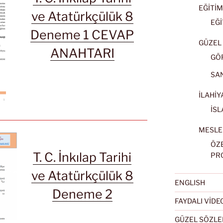
EĞİTİM
ve Atatürkçülük 8
EĞİ
Deneme 1 CEVAP
GÜZEL 
ANAHTARI
GÖ
SA
İLAHİY
İSL
MESLE
ÖZ
T. C. İnkılap Tarihi
PR
ve Atatürkçülük 8
ENGLISH
Deneme 2
FAYDALI VİD
GÜZEL SÖZLE