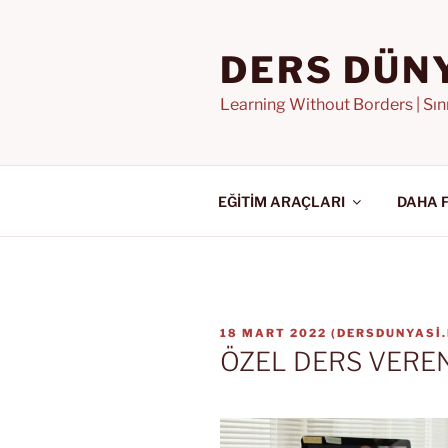
İçeriğe
geç
DERS DÜN
Learning Without Borders | Sı
EĞİTİM ARAÇLARI
DAHA 
YAYIM
18 MART 2022
(
DERSDUNYASI
TARIHI
ÖZEL DERS VERE