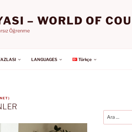
YASI – WORLD OF CO
nırsız Öğrenme
FAZLASI
LANGUAGES
Türkçe
.NET
)
NLER
Ara: