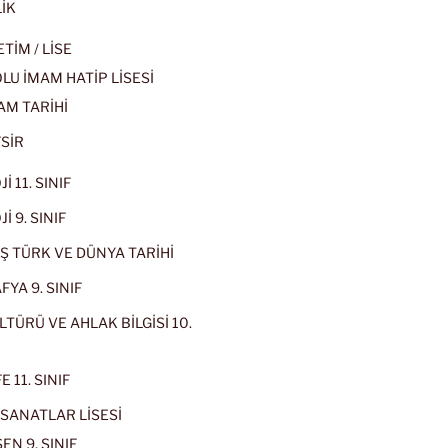
İK
İM / LİSE
U İMAM HATİP LİSESİ
AM TARİHİ
SİR
İ 11. SINIF
İ 9. SINIF
Ş TÜRK VE DÜNYA TARİHİ
YA 9. SINIF
LTÜRÜ VE AHLAK BİLGİSİ 10.
 11. SINIF
SANATLAR LİSESİ
EN 9. SINIF