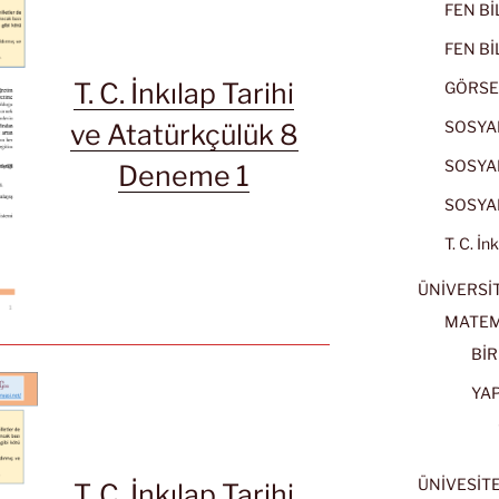
FEN BİL
FEN BİL
T. C. İnkılap Tarihi
GÖRSE
SOSYAL
ve Atatürkçülük 8
SOSYAL
Deneme 1
SOSYAL
T. C. İn
ÜNİVERSİT
MATEM
BİR
YA
ÜNİVESİT
T. C. İnkılap Tarihi