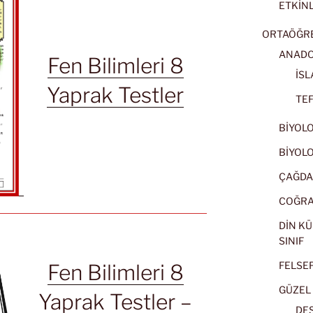
ETKİNL
ORTAÖĞRET
ANADOL
Fen Bilimleri 8
İSL
Yaprak Testler
TEF
BİYOLOJ
BİYOLOJ
ÇAĞDA
COĞRAF
DİN KÜ
SINIF
FELSEFE
Fen Bilimleri 8
GÜZEL 
Yaprak Testler –
DES