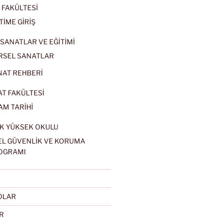
 FAKÜLTESİ
TİME GİRİŞ
SANATLAR VE EĞİTİMİ
RSEL SANATLAR
NAT REHBERİ
AT FAKÜLTESİ
AM TARİHİ
K YÜKSEK OKULU
EL GÜVENLİK VE KORUMA
OGRAMI
EOLAR
R