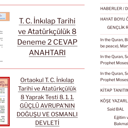
HABERLER / 
T. C. İnkılap Tarihi
HAYAT BOYU
GENÇLİK 
ve Atatürkçülük 8
In the Quran, 
Deneme 2 CEVAP
be peace), Mary
ANAHTARI
In the Quran, S
Prophet Moses 
In the Quran, S
Ortaokul T. C. İnkılap
Prophet Moses
Tarihi ve Atatürkçülük
KİTAP TANITI
8 Yaprak Testi 8. 1. 1.
KÖŞE YAZARL
GÜÇLÜ AVRUPA’NIN
Said BAL
DOĞUŞU VE OSMANLI
Eğitim 
DEVLETİ
Bakma