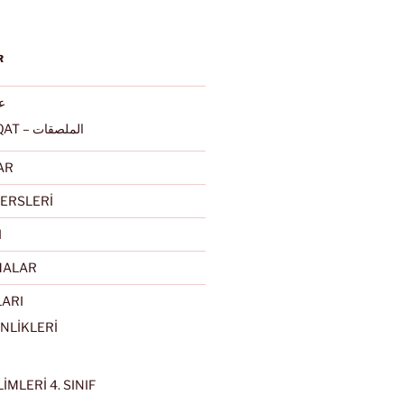
R
عرب
ALMULSAQAT – الملصقات
AR
ERSLERİ
I
MALAR
LARI
NLİKLERİ
İMLERİ 4. SINIF