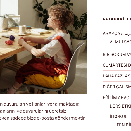
KATAGORİLE
ARAPÇA / ى
BİR SORUM V
CUMARTESİ D
DAHA FAZLAS
DİĞER ÇALIŞ
EĞİTİM ARAÇ
 duyuruları ve ilanları yer almaktadır.
DERS ETKİ
anlarını ve duyurularını ücretsiz
İLKOKUL
ereken sadece bize e-posta göndermektir.
FEN BİL