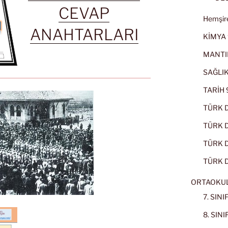
CEVAP
Hemşire
ANAHTARLARI
KİMYA 
MANTI
SAĞLIK
TARİH 9
TÜRK D
TÜRK Dİ
TÜRK Dİ
TÜRK D
ORTAOKU
7. SIN
8. SIN