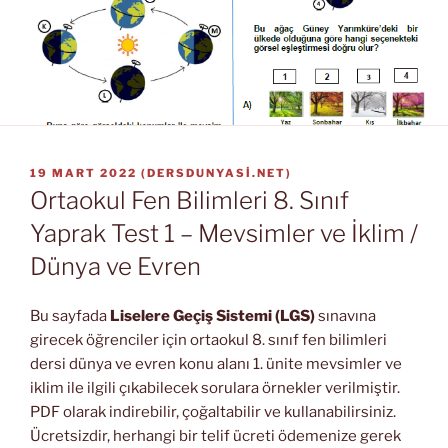
YAYIM
19 MART 2022
(
DERSDUNYASI.NET
)
TARIHI
Ortaokul Fen Bilimleri 8. Sınıf
Yaprak Test 1 – Mevsimler ve İklim /
Dünya ve Evren
Bu sayfada
Liselere Geçiş Sistemi (LGS)
sınavına
girecek öğrenciler için ortaokul 8. sınıf fen bilimleri
dersi dünya ve evren konu alanı 1. ünite mevsimler ve
iklim ile ilgili çıkabilecek sorulara örnekler verilmiştir.
PDF olarak indirebilir, çoğaltabilir ve kullanabilirsiniz.
Ücretsizdir, herhangi bir telif ücreti ödemenize gerek