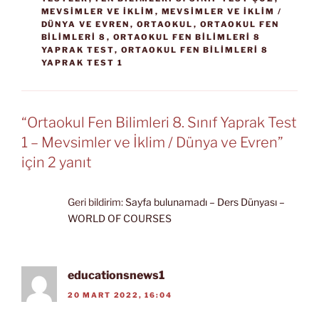
MEVSIMLER VE İKLIM
,
MEVSIMLER VE İKLIM /
DÜNYA VE EVREN
,
ORTAOKUL
,
ORTAOKUL FEN
BILIMLERI 8
,
ORTAOKUL FEN BILIMLERI 8
YAPRAK TEST
,
ORTAOKUL FEN BILIMLERI 8
YAPRAK TEST 1
“Ortaokul Fen Bilimleri 8. Sınıf Yaprak Test
1 – Mevsimler ve İklim / Dünya ve Evren”
için 2 yanıt
Geri bildirim:
Sayfa bulunamadı – Ders Dünyası –
WORLD OF COURSES
educationsnews1
20 MART 2022, 16:04