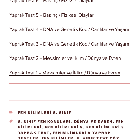
Yaprak Test 6 – Basınç / Fiziksel Olaylar
Yaprak Test 5 – Basınç / Fiziksel Olaylar
Yaprak Test 4 – DNA ve Genetik Kod / Canlılar ve Yaşam
Yaprak Test 3 – DNA ve Genetik Kod / Canlılar ve Yaşam
Yaprak Test 2 – Mevsimler ve İklim / Dünya ve Evren
Yaprak Test 1 – Mevsimler ve İklim / Dünya ve Evren
KATEGORILER
FEN BİLİMLERİ 8. SINIF
ETIKETLER
8. SINIF FEN KONULARI
,
DÜNYA VE EVREN
,
FEN
BILIMLERI
,
FEN BILIMLERI 8
,
FEN BILIMLERI 8
YAPRAK TEST
,
FEN BILIMLERI 8 YAPRAK
TESTLER
,
FEN BILIMLERI 8. SINIF TEST ÇÖZ
,