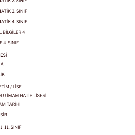
TİK 2. SINIF
TİK 3. SINIF
TİK 4. SINIF
 BİLGİLER 4
 4. SINIF
ESİ
MA
İK
İM / LİSE
U İMAM HATİP LİSESİ
AM TARİHİ
SİR
İ 11. SINIF