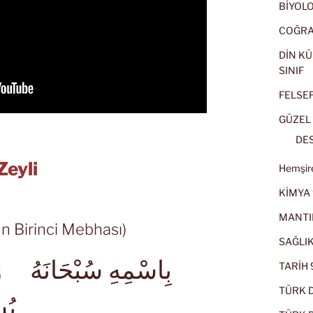
BİYOLOJ
COĞRAF
DİN KÜ
SINIF
FELSEFE
GÜZEL 
DES
Zeyli
Hemşire
KİMYA 
MANTI
un Birinci Mebhası)
SAĞLIK
بِاسْمِهِ سُبْحَانَهُ وَا
TARİH 9
TÜRK D
يُس