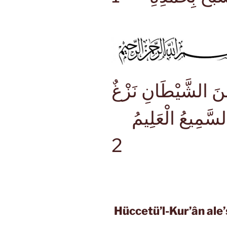
 مِنَ الشَّيْطَانِ نَزْغٌ
َ السَّمِيعُ الْعَلِيمُ
2
Hüccetü’l-Kur’ân ale’