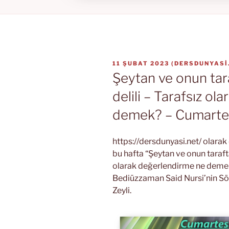
YAYIM
11 ŞUBAT 2023
(
DERSDUNYASI
TARIHI
Şeytan ve onun tara
delili – Tarafsız o
demek? – Cumartesi
https://dersdunyasi.net/ olara
bu hafta “Şeytan ve onun taraftar
olarak değerlendirme ne demek
Bediüzzaman Said Nursi’nin Söz
Zeyli.