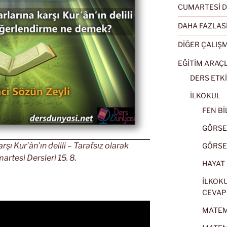
CUMARTESİ D
DAHA FAZLAS
DİĞER ÇALIŞ
EĞİTİM ARAÇ
DERS ETKİ
İLKOKUL
FEN BİL
GÖRSEL
şı Kur’ân’ın delili – Tarafsız olarak
GÖRSEL
tesi Dersleri 15. 8.
HAYAT B
İLKOKU
CEVAP
MATEMA