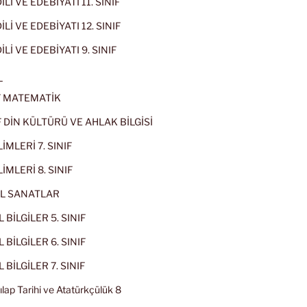
Lİ VE EDEBİYATI 11. SINIF
Lİ VE EDEBİYATI 12. SINIF
İLİ VE EDEBİYATI 9. SINIF
L
IF MATEMATİK
IF DİN KÜLTÜRÜ VE AHLAK BİLGİSİ
İMLERİ 7. SINIF
İMLERİ 8. SINIF
L SANATLAR
 BİLGİLER 5. SINIF
 BİLGİLER 6. SINIF
 BİLGİLER 7. SINIF
kılap Tarihi ve Atatürkçülük 8