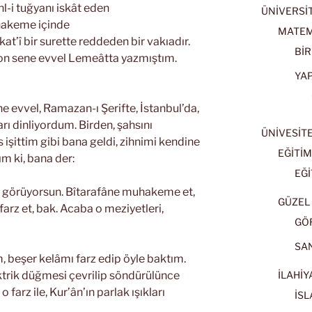
hl-i tuğyanı iskât eden
ÜNİVERSİT
hakeme içinde
MATEM
kat’î bir surette reddeden bir vakıadır.
BİR
 on sene evvel Lemeâtta yazmıştım.
YA
ene evvel, Ramazan-ı Şerifte, İstanbul’da,
rı dinliyordum. Birden, şahsını
ÜNİVESİT
işittim gibi bana geldi, zihnimi kendine
EĞİTİM
ım ki, bana der:
EĞİ
lak görüyorsun. Bîtarafâne muhakeme et,
GÜZEL 
 farz et, bak. Acaba o meziyetleri,
GÖ
SA
 beşer kelâmı farz edip öyle baktım.
ektrik düğmesi çevrilip söndürülünce
İLAHİY
o farz ile, Kur’ân’ın parlak ışıkları
İSL