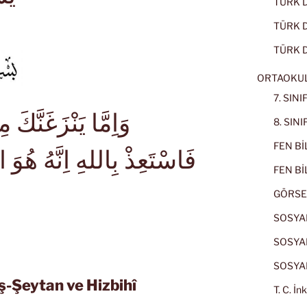
TÜRK Dİ
TÜRK Dİ
TÜRK D
ORTAOKU
7. SIN
وَاِمَّا يَنْزَغَنَّكَ
8. SIN
FEN BİL
فَاسْتَعِذْ بِاللهِ اِنَّهُ هُو
FEN BİL
GÖRSE
SOSYAL
SOSYAL
SOSYAL
ş-Şeytan ve Hizbihî
T. C. İn