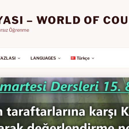
YASI – WORLD OF CO
nırsız Öğrenme
FAZLASI
LANGUAGES
Türkçe