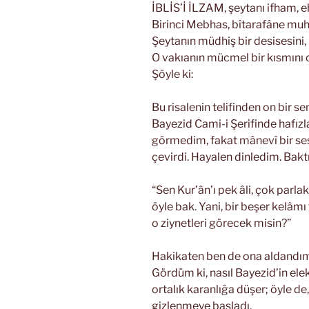
İBLİS’İ İLZAM, şeytanı ifham, e
Birinci Mebhas, bîtarafâne mu
Şeytanın müdhiş bir desisesini, 
O vakıanın mücmel bir kısmını
Şöyle ki:
Bu risalenin telifinden on bir s
Bayezid Cami-i Şerifinde hafızla
görmedim, fakat mânevî bir ses 
çevirdi. Hayalen dinledim. Bakt
“Sen Kur’ân’ı pek âli, çok par
öyle bak. Yani, bir beşer kelâmı
o ziynetleri görecek misin?”
Hakikaten ben de ona aldandım,
Gördüm ki, nasıl Bayezid’in el
ortalık karanlığa düşer; öyle de, 
gizlenmeye başladı.