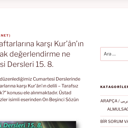
.NET
)
ftarlarına karşı Kur’ân’ın
Ara:
larak değerlendirme ne
 Dersleri 15. 8.
k düzenlediğimiz Cumartesi Derslerinde
larına karşı Kur’ân’ın delili – Tarafsız
KATAGORİLE
?” konusu ele alınmaktadır. Üstad
ler isimli eserinden On Beşinci Sözün
ARAPÇA / ى
BİR SORUM V