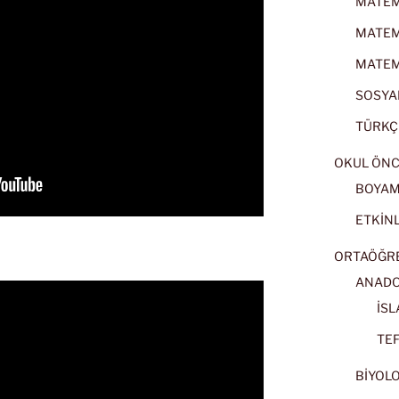
MATEMA
MATEMA
MATEMA
SOSYAL
TÜRKÇE
OKUL ÖNC
BOYA
ETKİNL
ORTAÖĞRET
ANADOL
İSL
TEF
BİYOLOJ