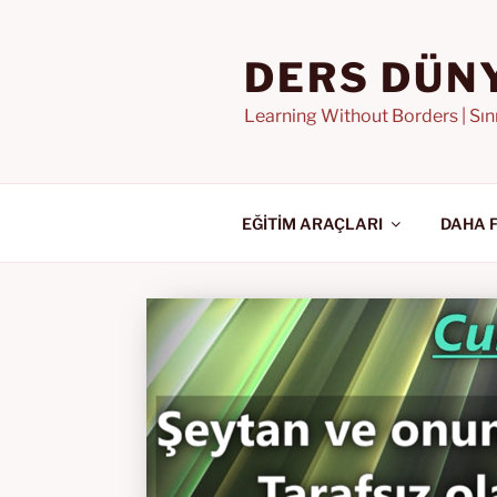
İçeriğe
geç
DERS DÜN
Learning Without Borders | Sı
EĞİTİM ARAÇLARI
DAHA 