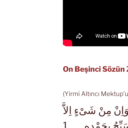
On Beşinci Sözün 
(Yirmi Altıncı Mektup’
ِنْ مِنْ شَىْءٍ اِلاَّ
1
َبِّحُ بِحَمْدِهِ