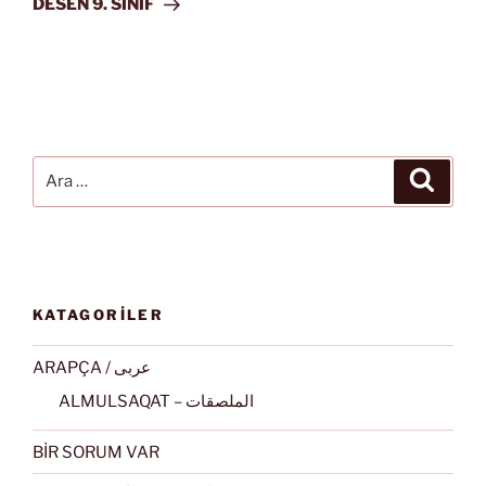
DESEN 9. SINIF
Ara:
Ara
KATAGORİLER
ARAPÇA / عربى
ALMULSAQAT – الملصقات
BİR SORUM VAR