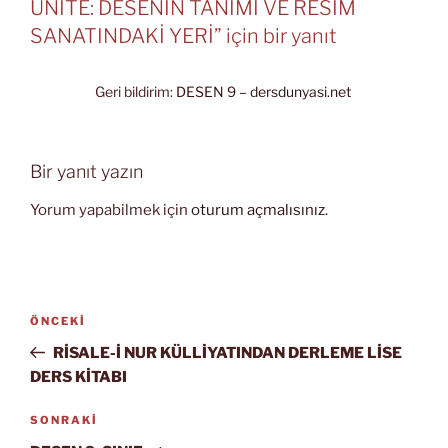
ÜNİTE: DESENİN TANIMI VE RESİM
SANATINDAKİ YERİ” için bir yanıt
Geri bildirim:
DESEN 9 – dersdunyasi.net
Bir yanıt yazın
Yorum yapabilmek için
oturum açmalısınız
.
Yazı
Önceki
ÖNCEKI
gezinmesi
Yazı
RİSALE-İ NUR KÜLLİYATINDAN DERLEME LİSE
DERS KİTABI
Sonraki
SONRAKI
Yazı