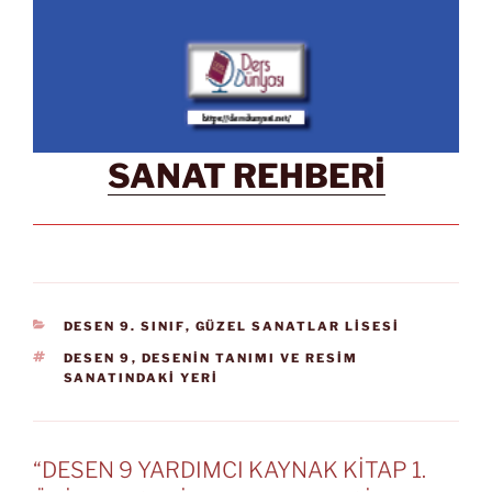
SANAT REHBERİ
KATEGORILER
DESEN 9. SINIF
,
GÜZEL SANATLAR LİSESİ
ETIKETLER
DESEN 9
,
DESENİN TANIMI VE RESİM
SANATINDAKİ YERİ
“DESEN 9 YARDIMCI KAYNAK KİTAP 1.