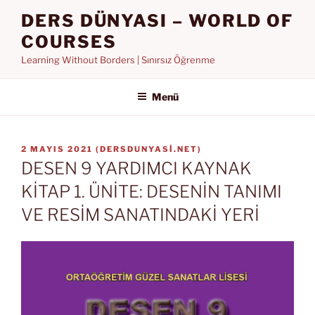
İçeriğe
DERS DÜNYASI – WORLD OF
geç
COURSES
Learning Without Borders | Sınırsız Öğrenme
Menü
YAYIM
2 MAYIS 2021
(
DERSDUNYASI.NET
)
TARIHI
DESEN 9 YARDIMCI KAYNAK
KİTAP 1. ÜNİTE: DESENİN TANIMI
VE RESİM SANATINDAKİ YERİ