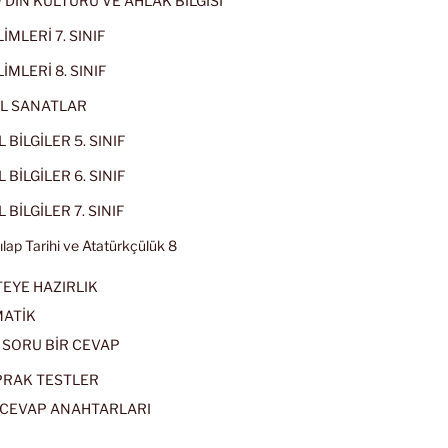
IF DİN KÜLTÜRÜ VE AHLAK BİLGİSİ
İMLERİ 7. SINIF
İMLERİ 8. SINIF
L SANATLAR
 BİLGİLER 5. SINIF
 BİLGİLER 6. SINIF
 BİLGİLER 7. SINIF
kılap Tarihi ve Atatürkçülük 8
EYE HAZIRLIK
ATİK
 SORU BİR CEVAP
PRAK TESTLER
CEVAP ANAHTARLARI