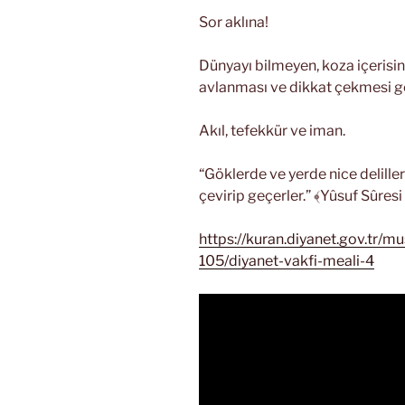
Sor aklına!
Dünyayı bilmeyen, koza içerisin
avlanması ve dikkat çekmesi ge
Akıl, tefekkür ve iman.
“Göklerde ve yerde nice deliller 
çevirip geçerler.” ﴾Yûsuf Sûresi
https://kuran.diyanet.gov.tr/mu
105/diyanet-vakfi-meali-4