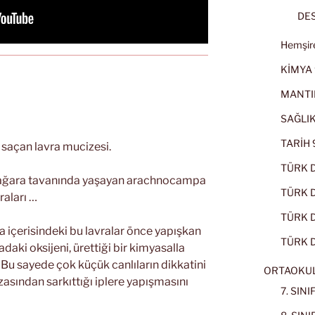
DES
Hemşire
KİMYA 
MANTI
SAĞLIK
TARİH 9
 saçan lavra mucizesi.
TÜRK D
 mağara tavanında yaşayan arachnocampa
TÜRK Dİ
raları …
TÜRK Dİ
içerisindeki bu lavralar önce yapışkan
TÜRK D
aki oksijeni, ürettiği bir kimyasalla
 Bu sayede çok küçük canlıların dikkatini
ORTAOKU
asından sarkıttığı iplere yapışmasını
7. SIN