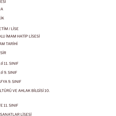
ESİ
MA
İK
İM / LİSE
U İMAM HATİP LİSESİ
AM TARİHİ
SİR
İ 11. SINIF
İ 9. SINIF
YA 9. SINIF
LTÜRÜ VE AHLAK BİLGİSİ 10.
 11. SINIF
SANATLAR LİSESİ