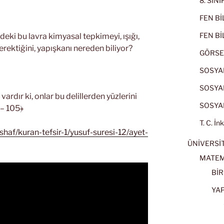
8. SIN
FEN BİL
FEN BİL
deki bu lavra kimyasal tepkimeyi, ışığı,
rektiğini, yapışkanı nereden biliyor?
GÖRSE
SOSYAL
SOSYAL
vardır ki, onlar bu delillerden yüzlerini
SOSYAL
 – 105﴿
T. C. İn
shaf/kuran-tefsir-1/yusuf-suresi-12/ayet-
ÜNİVERSİT
MATEM
BİR
YA