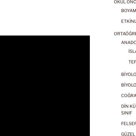
OKUL ÖNC
BOYA
ETKİNL
ORTAÖĞRET
ANADOL
İSL
TEF
BİYOLOJ
BİYOLOJ
COĞRAF
DİN KÜ
SINIF
FELSEFE
GÜZEL 