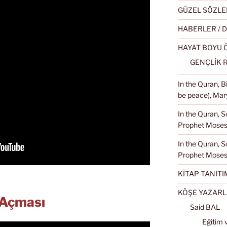
GÜZEL SÖZLE
HABERLER / 
HAYAT BOYU
GENÇLİK 
In the Quran, 
be peace), Mary
In the Quran, S
Prophet Moses 
In the Quran, S
Prophet Moses
KİTAP TANITI
KÖŞE YAZARL
 Açması
Said BAL
Eğitim 