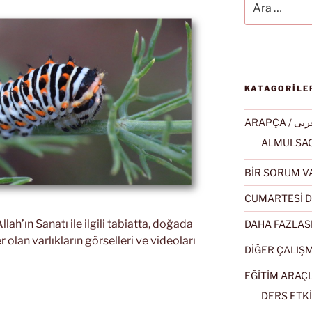
KATAGORİLE
ARAPÇA / ى
BİR SORUM V
CUMARTESİ D
llah’ın Sanatı ile ilgili tabiatta, doğada
DAHA FAZLAS
r olan varlıkların görselleri ve videoları
DİĞER ÇALIŞ
EĞİTİM ARAÇ
DERS ETKİ