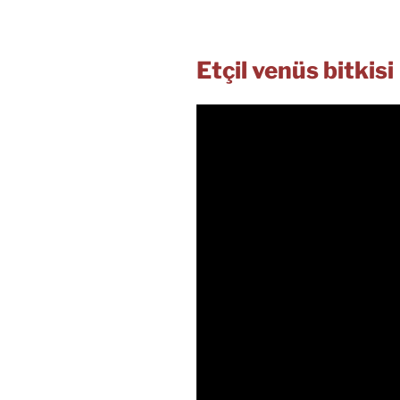
Etçil venüs bitkisi