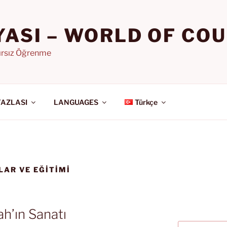
YASI – WORLD OF CO
nırsız Öğrenme
FAZLASI
LANGUAGES
Türkçe
LAR VE EĞİTİMİ
ah’ın Sanatı
Ara: