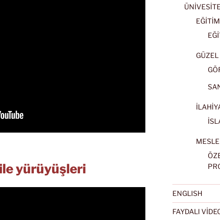
ÜNİVESİT
EĞİTİM
EĞİ
GÜZEL 
GÖ
SA
İLAHİY
İSL
MESLE
ÖZ
ile yürüyüşleri
PR
ENGLISH
FAYDALI VİD