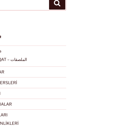
Ara
R
عرب
ALMULSAQAT – الملصقات
AR
ERSLERİ
I
MALAR
LARI
NLİKLERİ