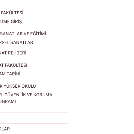
E
 FAKÜLTESİ
TİME GİRİŞ
SANATLAR VE EĞİTİMİ
RSEL SANATLAR
NAT REHBERİ
AT FAKÜLTESİ
AM TARİHİ
K YÜKSEK OKULU
EL GÜVENLİK VE KORUMA
OGRAMI
EOLAR