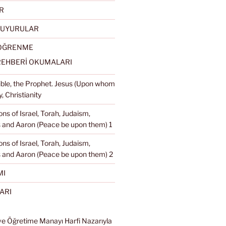
R
DUYURULAR
 ÖĞRENME
REHBERİ OKUMALARI
Bible, the Prophet. Jesus (Upon whom
, Christianity
ons of Israel, Torah, Judaism,
and Aaron (Peace be upon them) 1
ons of Israel, Torah, Judaism,
 and Aaron (Peace be upon them) 2
MI
ARI
ve Öğretime Manayı Harfi Nazarıyla