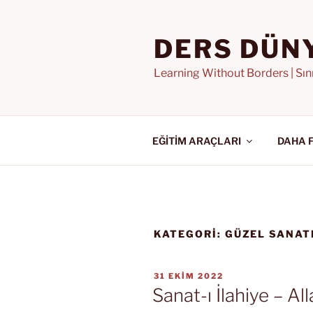
İçeriğe
geç
DERS DÜN
Learning Without Borders | Sı
EĞİTİM ARAÇLARI
DAHA 
KATEGORI:
GÜZEL SANAT
YAYIM
31 EKIM 2022
TARIHI
Sanat-ı İlahiye – All