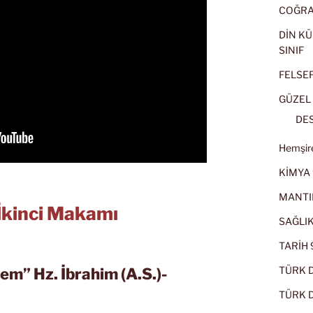
COĞRAF
DİN KÜ
SINIF
FELSEFE
GÜZEL 
DES
Hemşire
KİMYA 
MANTI
İkinci Makamı
SAĞLIK
TARİH 9
TÜRK D
em” Hz. İbrahim (A.S.)-
TÜRK Dİ