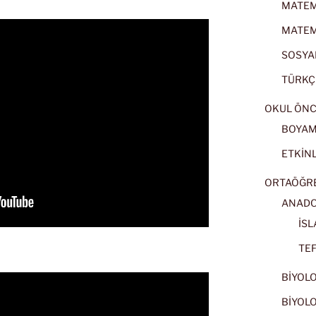
MATEMA
MATEMA
SOSYAL
TÜRKÇE
OKUL ÖNC
BOYA
ETKİNL
ORTAÖĞRET
ANADOL
İSL
TEF
BİYOLOJ
BİYOLOJ