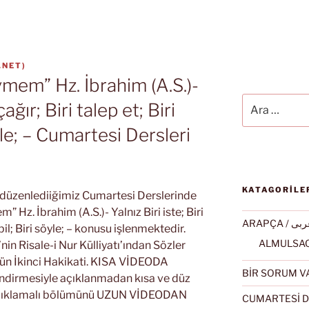
.NET
)
vmem” Hz. İbrahim (A.S.)-
Ara:
çağır; Biri talep et; Biri
öyle; – Cumartesi Dersleri
KATAGORİLE
k düzenlediiğimiz Cumartesi Derslerinde
 Hz. İbrahim (A.S.)- Yalnız Biri iste; Biri
ARAPÇA / ى
i bil; Biri söyle; – konusu işlenmektedir.
n Risale-i Nur Külliyatı’ından Sözler
zün İkinci Hakikati. KISA VİDEODA
BİR SORUM V
ndirmesiyle açıklanmadan kısa ve düz
 açıklamalı bölümünü UZUN VİDEODAN
CUMARTESİ D