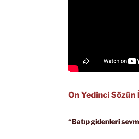
On Yedinci Sözün 
“Batıp gidenleri sevm