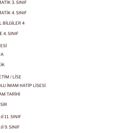
TİK 3. SINIF
TİK 4. SINIF
 BİLGİLER 4
 4. SINIF
ESİ
MA
İK
İM / LİSE
U İMAM HATİP LİSESİ
AM TARİHİ
SİR
İ 11. SINIF
İ 9. SINIF