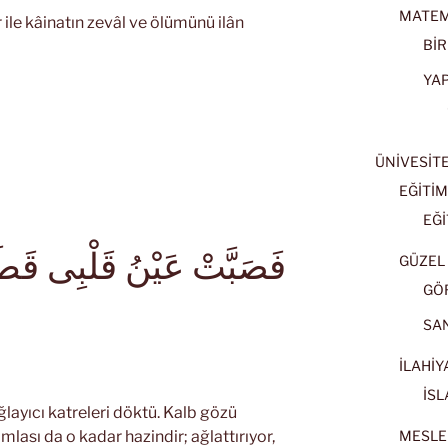
MATEM
ile kâinatın zevâl ve ölümünü ilân
BİR
YA
ÜNİVESİT
EĞİTİM
EĞİ
فَصَبَّتْ عَيْنُ قَلْبِى قَط
GÜZEL 
GÖ
SA
İLAHİY
İSL
ğlayıcı katreleri döktü. Kalb gözü
mlası da o kadar hazindir; ağlattırıyor,
MESLE