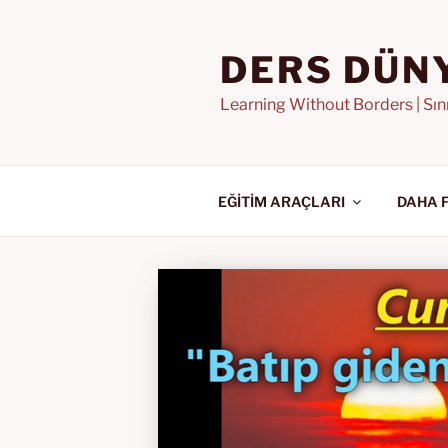
İçeriğe
geç
DERS DÜN
Learning Without Borders | Sı
EĞİTİM ARAÇLARI
DAHA 