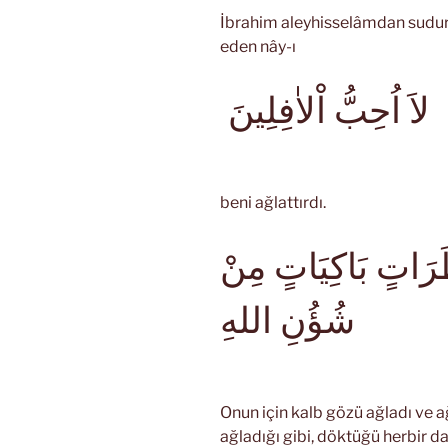
İbrahim aleyhisselâmdan sudur 
eden nây-ı
لاَ اُحِبُّ اْلاٰفِلِينَ
beni ağlattırdı.
َرَاتٍ بَاكِيَاتٍ مِنْ
شُؤُنِ اللهِ
Onun için kalb gözü ağladı ve a
ağladığı gibi, döktüğü herbir da