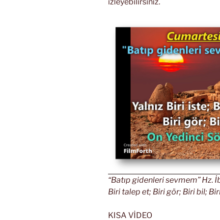
izleyebilirsiniz.
“Batıp gidenleri sevmem” Hz. İbra
Biri talep et; Biri gör; Biri bil; B
KISA VİDEO