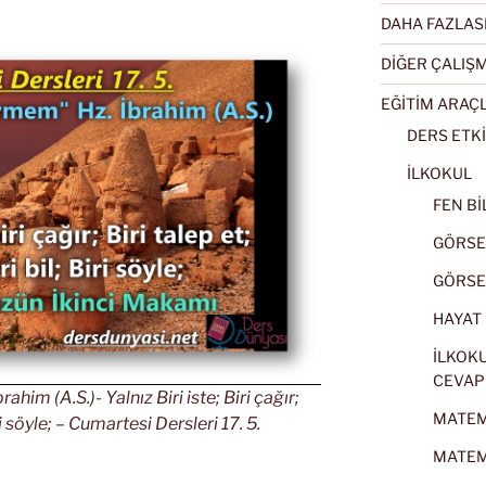
DAHA FAZLAS
DİĞER ÇALIŞ
EĞİTİM ARAÇ
DERS ETKİ
İLKOKUL
FEN BİL
GÖRSEL
GÖRSEL
HAYAT B
İLKOKU
CEVAP
him (A.S.)- Yalnız Biri iste; Biri çağır;
MATEMA
iri söyle; – Cumartesi Dersleri 17. 5.
MATEMA