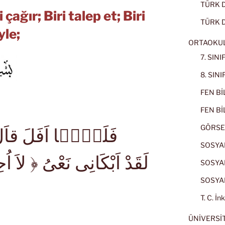
TÜRK Dİ
i çağır; Biri talep et; Biri
TÜRK D
yle;
ORTAOKU
7. SIN
8. SIN
FEN BİL
FEN BİL
GÖRSE
فَلَمَّۤا اَفَلَ قاَلَ ل
SOSYAL
لَقَدْ اَبْكَانِى نَعْىُ ﴿ لاَ اُ
SOSYAL
SOSYAL
T. C. İn
ÜNİVERSİT