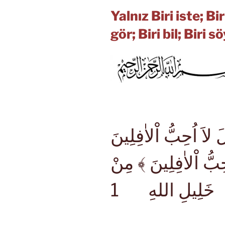
Yalnız Biri iste; Bir
gör; Biri bil; Biri sö
اَ اُحِبُّ اْلاٰفِلِينَ
حِبُّ اْلاٰفِلِينَ ﴾ مِنْ
1
خَلِيلِ اللهِ