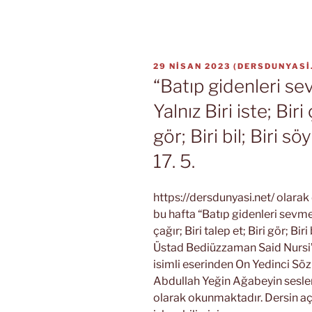
YAYIM
29 NISAN 2023
(
DERSDUNYASI
TARIHI
“Batıp gidenleri se
Yalnız Biri iste; Biri 
gör; Biri bil; Biri s
17. 5.
https://dersdunyasi.net/ olara
bu hafta “Batıp gidenleri sevmem”
çağır; Biri talep et; Biri gör; Bir
Üstad Bediüzzaman Said Nursi’ni
isimli eserinden On Yedinci Sö
Abdullah Yeğin Ağabeyin sesle
olarak okunmaktadır. Dersin