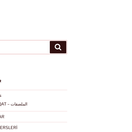
Ara
R
عرب
ALMULSAQAT – الملصقات
AR
ERSLERİ