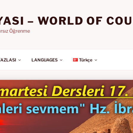
YASI – WORLD OF CO
nırsız Öğrenme
FAZLASI
LANGUAGES
Türkçe