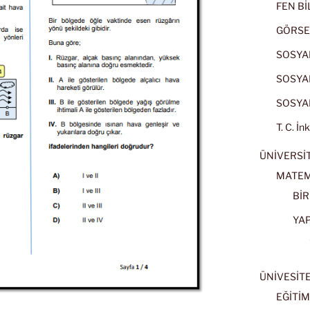
FEN BİL
GÖRSE
SOSYAL
SOSYAL
SOSYAL
T. C. İn
ÜNİVERSİT
MATEM
BİR
YA
ÜNİVESİT
EĞİTİM