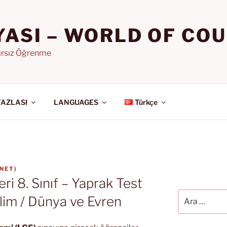
YASI – WORLD OF CO
nırsız Öğrenme
FAZLASI
LANGUAGES
Türkçe
.NET
)
ri 8. Sınıf – Yaprak Test
Ara:
lim / Dünya ve Evren