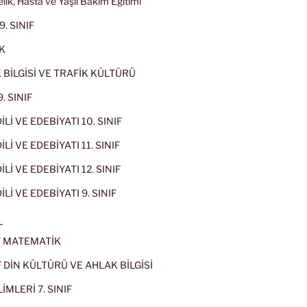
lik, Hasta ve Yaşlı Bakım Eğitimi
9. SINIF
K
 BİLGİSİ VE TRAFİK KÜLTÜRÜ
. SINIF
İLİ VE EDEBİYATI 10. SINIF
Lİ VE EDEBİYATI 11. SINIF
Lİ VE EDEBİYATI 12. SINIF
İLİ VE EDEBİYATI 9. SINIF
L
IF MATEMATİK
IF DİN KÜLTÜRÜ VE AHLAK BİLGİSİ
İMLERİ 7. SINIF