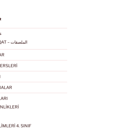
R
عرب
ALMULSAQAT – الملصقات
AR
ERSLERİ
I
MALAR
LARI
NLİKLERİ
İMLERİ 4. SINIF