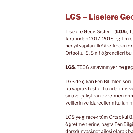
LGS – Liselere Geç
Liselere Geçiş Sistemi (
LGS
), 
tarafından 2017-2018 eğitim öğ
her yıl yapılan ilköğretimden o
Ortaokul 8. Sınıf öğrencileri bu
LGS
, TEOG sınavının yerine geç
LGS’de çıkan Fen Bilimleri sor
bu yaprak testler hazırlanmış ve
sınava çalıştıran öğretmenlerin 
velilerin ve idarecilerin kullanım
LGS’ye girecek tüm Ortaokul 8. S
öğretmenlerine, başta Fen Bilgi
dersdunyasi.net ailesi olarak baş