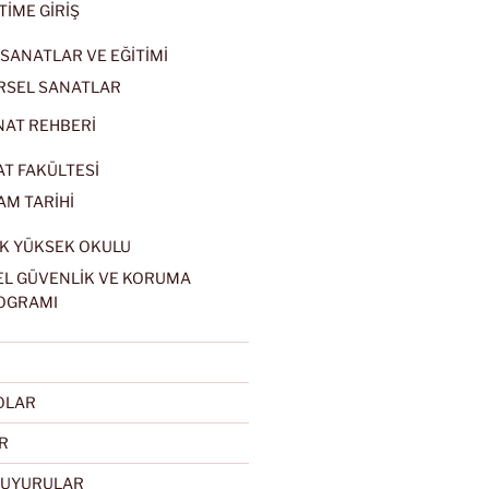
TİME GİRİŞ
SANATLAR VE EĞİTİMİ
RSEL SANATLAR
NAT REHBERİ
AT FAKÜLTESİ
AM TARİHİ
K YÜKSEK OKULU
EL GÜVENLİK VE KORUMA
OGRAMI
EOLAR
R
DUYURULAR