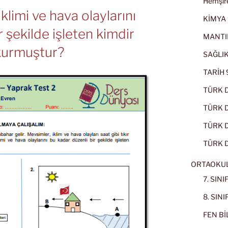
Hemşire
klimi ve hava olaylarını
KİMYA 
r şekilde işleten kimdir
MANTI
 kurmuştur?
SAĞLIK
TARİH 9
TÜRK D
TÜRK Dİ
TÜRK Dİ
TÜRK D
ORTAOKU
7. SIN
8. SIN
FEN BİL