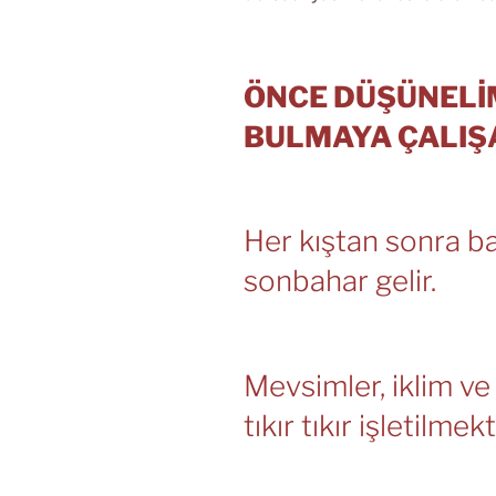
ÖNCE DÜŞÜNELİ
BULMAYA ÇALIŞ
Her kıştan sonra b
sonbahar gelir.
Mevsimler, iklim ve 
tıkır tıkır işletilmek