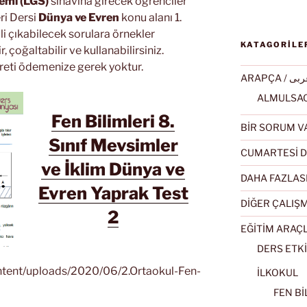
temi (LGS)
sınavına girecek öğrenciler
eri Dersi
Dünya ve Evren
konu alanı 1.
gili çıkabilecek sorulara örnekler
KATAGORİLE
r, çoğaltabilir ve kullanabilirsiniz.
ücreti ödemenize gerek yoktur.
ARAPÇA / ى
Fen Bilimleri 8.
BİR SORUM V
Sınıf Mevsimler
CUMARTESİ D
ve İklim Dünya ve
DAHA FAZLAS
Evren Yaprak Test
DİĞER ÇALIŞ
2
EĞİTİM ARAÇ
DERS ETKİ
ontent/uploads/2020/06/2.Ortaokul-Fen-
İLKOKUL
FEN BİL