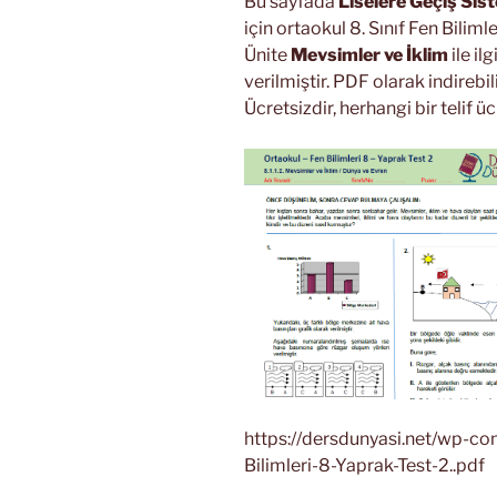
Bu sayfada
Liselere Geçiş Sis
için ortaokul 8. Sınıf Fen Biliml
Ünite
Mevsimler ve İklim
ile il
verilmiştir. PDF olarak indirebili
Ücretsizdir, herhangi bir telif 
https://dersdunyasi.net/wp-c
Bilimleri-8-Yaprak-Test-2..pdf