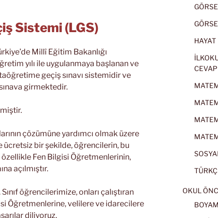
GÖRSEL
GÖRSEL
iş Sistemi (LGS)
HAYAT B
Türkiye’de Millî Eğitim Bakanlığı
İLKOKU
retim yılı ile uygulanmaya başlanan ve
CEVAP
rtaöğretime geçiş sınavı sistemidir ve
MATEMA
 sınava girmektedir.
MATEMA
miştir.
MATEMA
ularının çözümüne yardımcı olmak üzere
MATEMA
 ücretsiz bir şekilde, öğrencilerin, bu
SOSYAL
özellikle Fen Bilgisi Öğretmenlerinin,
ına açılmıştır.
TÜRKÇE
OKUL ÖNC
ınıf öğrencilerimize, onları çalıştıran
si Öğretmenlerine, velilere ve idarecilere
BOYA
arılar diliyoruz.