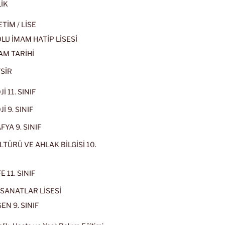
İK
İM / LİSE
U İMAM HATİP LİSESİ
AM TARİHİ
SİR
İ 11. SINIF
İ 9. SINIF
YA 9. SINIF
LTÜRÜ VE AHLAK BİLGİSİ 10.
 11. SINIF
SANATLAR LİSESİ
EN 9. SINIF