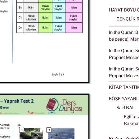
HAYAT BOYU
GENÇLİK 
In the Quran, 
be peace), Mary
In the Quran, S
Prophet Moses 
In the Quran, S
Prophet Moses
KİTAP TANITI
KÖŞE YAZARL
Said BAL
Eğitim 
Bakma
Kur'an-ı Kerim'd