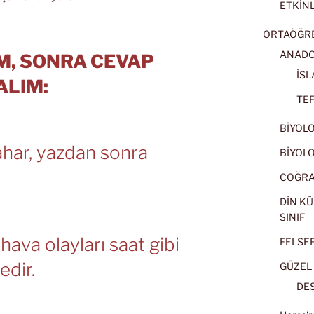
ETKİNL
ORTAÖĞRET
ANADOL
M, SONRA CEVAP
İSL
ALIM:
TEF
BİYOLOJ
ahar, yazdan sonra
BİYOLOJ
COĞRAF
DİN KÜ
SINIF
hava olayları saat gibi
FELSEFE
tedir.
GÜZEL 
DES