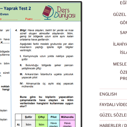
EĞİ
GÜZEL 
GÖ
SA
İLAHİY
İSL
MESLE
ÖZ
PR
ENGLISH
FAYDALI VİD
GÜZEL SÖZLE
HABERLER / 