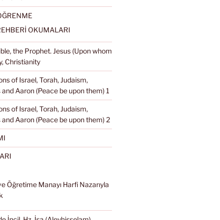
 ÖĞRENME
REHBERİ OKUMALARI
Bible, the Prophet. Jesus (Upon whom
, Christianity
ons of Israel, Torah, Judaism,
and Aaron (Peace be upon them) 1
ons of Israel, Torah, Judaism,
 and Aaron (Peace be upon them) 2
MI
ARI
ve Öğretime Manayı Harfi Nazarıyla
k
e İncil, Hz. İsa (Aleyhisselam),