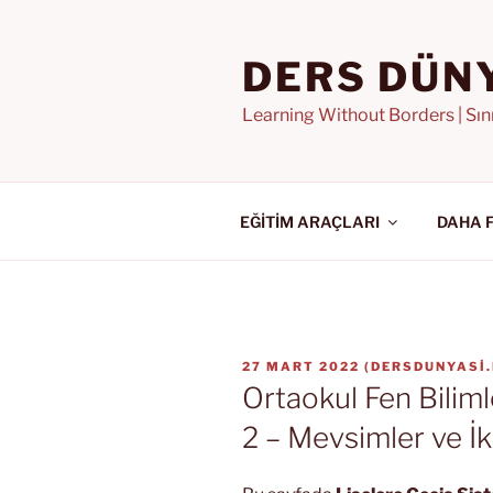
İçeriğe
geç
DERS DÜN
Learning Without Borders | Sı
EĞİTİM ARAÇLARI
DAHA 
YAYIM
27 MART 2022
(
DERSDUNYASI
TARIHI
Ortaokul Fen Bilimle
2 – Mevsimler ve İk