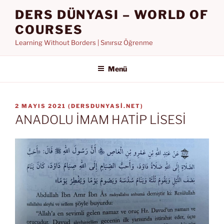
İçeriğe
DERS DÜNYASI – WORLD OF
geç
COURSES
Learning Without Borders | Sınırsız Öğrenme
Menü
YAYIM
2 MAYIS 2021
(
DERSDUNYASI.NET
)
TARIHI
ANADOLU İMAM HATİP LİSESİ