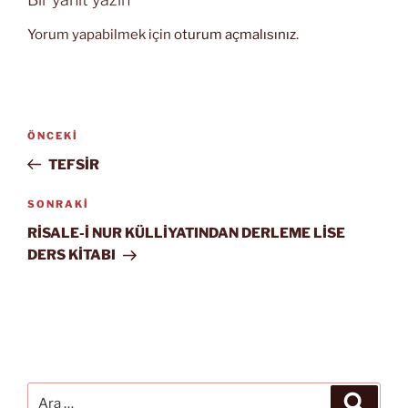
Yorum yapabilmek için
oturum açmalısınız
.
Yazı
Önceki
ÖNCEKI
gezinmesi
Yazı
TEFSİR
Sonraki
SONRAKI
Yazı
RİSALE-İ NUR KÜLLİYATINDAN DERLEME LİSE
DERS KİTABI
Ara:
Ara