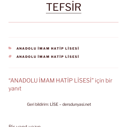
TEFSİR
KATEGORILER
ANADOLU İMAM HATİP LİSESİ
ETIKETLER
ANADOLU İMAM HATİP LİSESİ
“ANADOLU İMAM HATİP LİSESİ” için bir
yanıt
Geri bildirim:
LİSE – dersdunyasi.net
Bir yanıt yazın