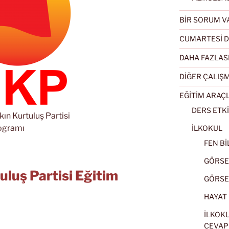
BİR SORUM V
CUMARTESİ D
DAHA FAZLAS
DİĞER ÇALIŞ
EĞİTİM ARAÇ
DERS ETKİ
ın Kurtuluş Partisi
ogramı
İLKOKUL
FEN BİL
GÖRSEL
uluş Partisi Eğitim
GÖRSEL
HAYAT B
İLKOKU
CEVAP