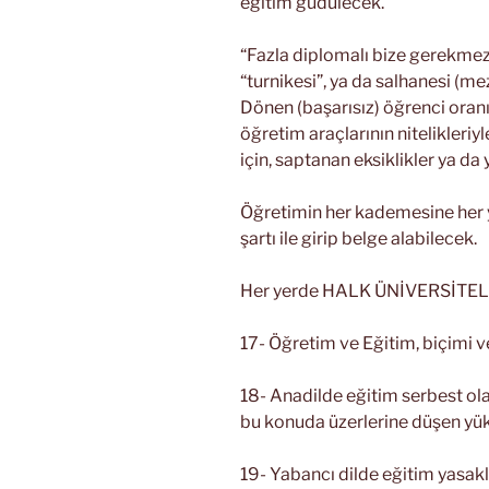
eğitim güdülecek.
“Fazla diplomalı bize gerekmez”
“turnikesi”, ya da salhanesi (m
Dönen (başarısız) öğrenci oran
öğretim araçlarının nitelikleriy
için, saptanan eksiklikler ya da y
Öğretimin her kademesine her 
şartı ile girip belge alabilecek.
Her yerde HALK ÜNİVERSİTELE
17- Öğretim ve Eğitim, biçimi 
18- Anadilde eğitim serbest ol
bu konuda üzerlerine düşen yükü
19- Yabancı dilde eğitim yasak