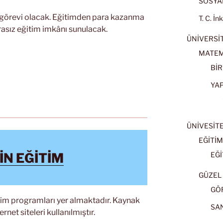
SOSYAL
 görevi olacak. Eğitimden para kazanma
T. C. İn
rasız eğitim imkânı sunulacak.
ÜNİVERSİT
MATEM
BİR
YA
ÜNİVESİT
EĞİTİM
İN EĞİTİM
EĞİ
GÜZEL 
GÖ
itim programları yer almaktadır. Kaynak
SA
ernet siteleri kullanılmıştır.