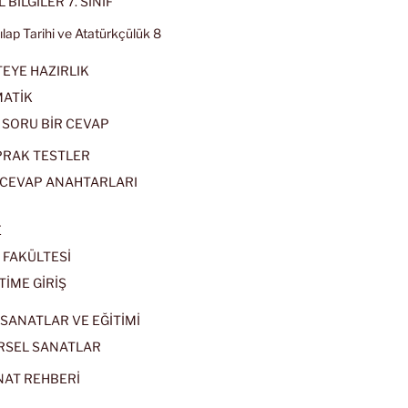
 BİLGİLER 7. SINIF
kılap Tarihi ve Atatürkçülük 8
EYE HAZIRLIK
ATİK
 SORU BİR CEVAP
PRAK TESTLER
CEVAP ANAHTARLARI
E
 FAKÜLTESİ
TİME GİRİŞ
SANATLAR VE EĞİTİMİ
RSEL SANATLAR
NAT REHBERİ