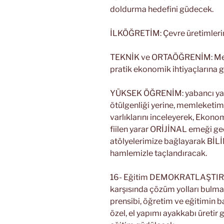
doldurma hedefini güdecek.
İLKÖĞRETİM: Çevre üretimlerini
TEKNİK ve ORTAÖĞRENİM: Memle
pratik ekonomik ihtiyaçlarına
YÜKSEK ÖĞRENİM: yabancı yayın
ötülgenliği yerine, memleketimiz
varlıklarını inceleyerek, Ekono
fiilen yarar ORİJİNAL emeği geç
atölyelerimize bağlayarak BİL
hamlemizle taçlandıracak.
16- Eğitim DEMOKRATLAŞTIRILA
karşısında çözüm yolları bulma,
prensibi, öğretim ve eğitimin ba
özel, el yapımı ayakkabı üretir 