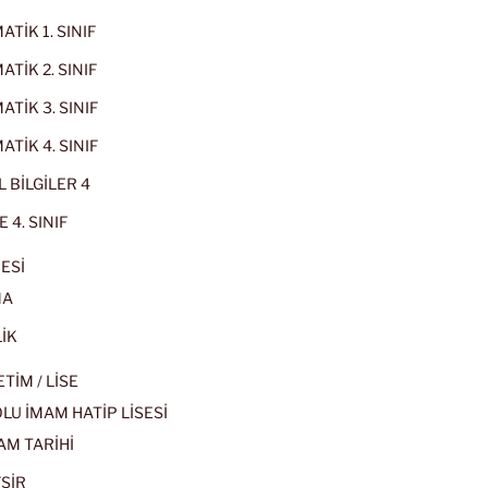
TİK 1. SINIF
TİK 2. SINIF
TİK 3. SINIF
TİK 4. SINIF
 BİLGİLER 4
 4. SINIF
ESİ
MA
İK
İM / LİSE
U İMAM HATİP LİSESİ
AM TARİHİ
SİR