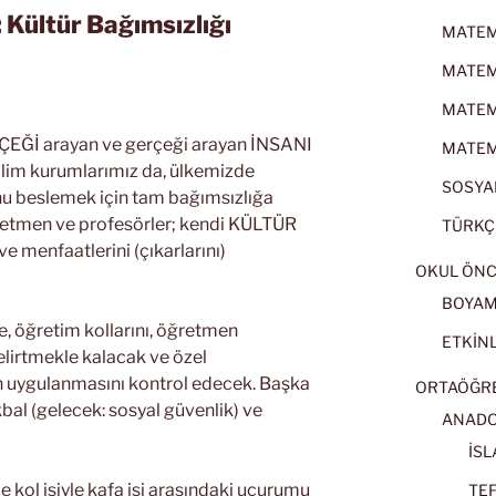
Kültür Bağımsızlığı
MATEMA
MATEMA
MATEMA
ERÇEĞİ arayan ve gerçeği arayan İNSANI
MATEMA
lim kurumlarımız da, ülkemizde
SOSYAL
u beslemek için tam bağımsızlığa
retmen ve profesörler; kendi KÜLTÜR
TÜRKÇE
e menfaatlerini (çıkarlarını)
OKUL ÖNC
BOYA
e, öğretim kollarını, öğretmen
ETKİNL
 belirtmekle kalacak ve özel
un uygulanmasını kontrol edecek. Başka
ORTAÖĞRET
ikbal (gelecek: sosyal güvenlik) ve
ANADOL
İSL
 kol işiyle kafa işi arasındaki uçurumu
TEF