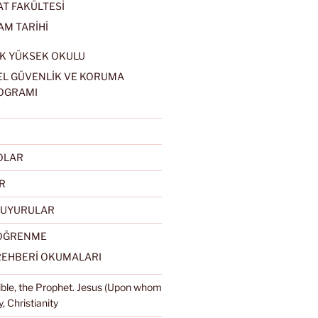
AT FAKÜLTESİ
AM TARİHİ
K YÜKSEK OKULU
EL GÜVENLİK VE KORUMA
OGRAMI
EOLAR
R
DUYURULAR
 ÖĞRENME
REHBERİ OKUMALARI
Bible, the Prophet. Jesus (Upon whom
, Christianity