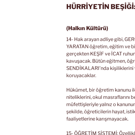
HÜRRİYETİN BEŞİĞİ: 
(Halkın Kültürü)
14- Hak arayan adliye gibi, G
YARATAN öğretim, eğitim ve bi
gerçekten KEŞİF ve İCAT ruhun
kavuşacak. Bütün eğitmen, öğ
SENDİKALARI’nda kişiliklerini v
koruyacaklar.
Hükümet, bir öğretim kanunu il
niteliklerini, okul masraflarını
müfettişleriyle yalnız o kanun
şekilde, öğreticilerin hayat, ist
faaliyetlerine karışmayacak.
15- ÖĞRETİM SİSTEMİ: Özellikle