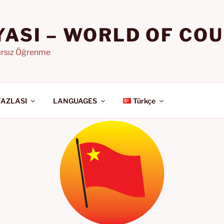
YASI – WORLD OF CO
nırsız Öğrenme
FAZLASI
LANGUAGES
Türkçe