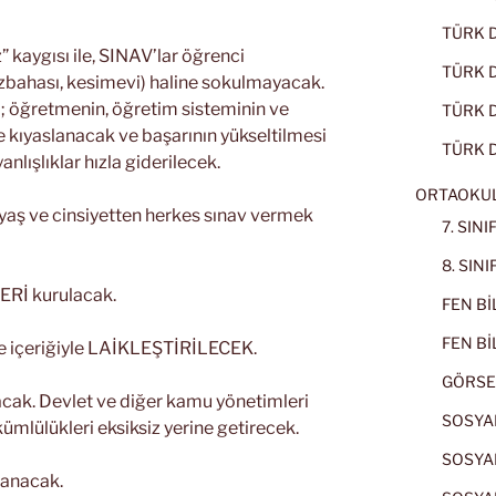
TÜRK D
 kaygısı ile, SINAV’lar öğrenci
TÜRK Dİ
ezbahası, kesimevi) haline sokulmayacak.
ı; öğretmenin, öğretim sisteminin ve
TÜRK Dİ
le kıyaslanacak ve başarının yükseltilmesi
TÜRK D
anlışlıklar hızla giderilecek.
ORTAOKU
yaş ve cinsiyetten herkes sınav vermek
7. SIN
8. SIN
Rİ kurulacak.
FEN BİL
FEN BİL
ve içeriğiyle LAİKLEŞTİRİLECEK.
GÖRSE
acak. Devlet ve diğer kamu yönetimleri
SOSYAL
mlülükleri eksiksiz yerine getirecek.
SOSYAL
lanacak.