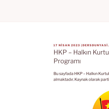
YAYIM
17 NISAN 2023
(
DERSDUNYASI
TARIHI
HKP – Halkın Kurtul
Programı
Bu sayfada HKP – Halkın Kurtul
almaktadır. Kaynak olarak partin