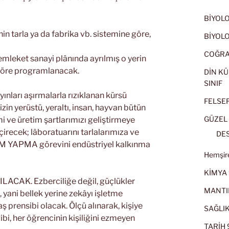
BİYOLOJ
n tarla ya da fabrika vb. sistemine göre,
BİYOLOJ
COĞRAF
ket sanayi plânında ayrılmış o yerin
 göre programlanacak.
DİN KÜ
SINIF
ları aşırmalarla rızıklanan kürsü
FELSEFE
in yerüstü, yeraltı, insan, hayvan bütün
GÜZEL 
mi ve üretim şartlarımızı geliştirmeye
irecek; lâboratuarını tarlalarımıza ve
DES
İM YAPMA görevini endüstriyel kalkınma
Hemşire
KİMYA 
CAK. Ezberciliğe değil, güçlükler
MANTI
 yani bellek yerine zekâyı işletme
ş prensibi olacak. Ölçü alınarak, kişiye
SAĞLIK
gibi, her öğrencinin kişiliğini ezmeyen
TARİH 9