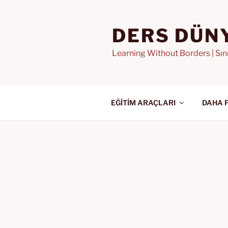
İçeriğe
geç
DERS DÜN
Learning Without Borders | Sı
EĞİTİM ARAÇLARI
DAHA 