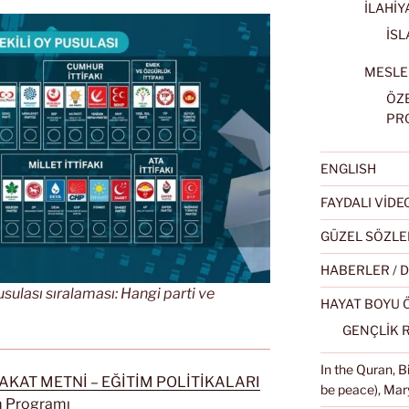
İLAHİY
İSL
MESLE
ÖZ
PR
ENGLISH
FAYDALI VİD
GÜZEL SÖZLE
HABERLER / 
sulası sıralaması: Hangi parti ve
HAYAT BOYU
GENÇLİK 
In the Quran, 
KAT METNİ – EĞİTİM POLİTİKALARI
be peace), Mary
im Programı