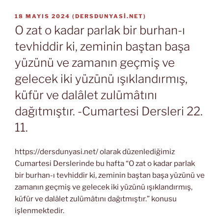
YAYIM
18 MAYIS 2024
(
DERSDUNYASI.NET
)
TARIHI
O zat o kadar parlak bir burhan-ı
tevhiddir ki, zeminin baştan başa
yüzünü ve zamanın geçmiş ve
gelecek iki yüzünü ışıklandırmış,
küfür ve dalâlet zulümâtını
dağıtmıştır. -Cumartesi Dersleri 22.
11.
https://dersdunyasi.net/ olarak düzenlediğimiz
Cumartesi Derslerinde bu hafta “O zat o kadar parlak
bir burhan-ı tevhiddir ki, zeminin baştan başa yüzünü ve
zamanın geçmiş ve gelecek iki yüzünü ışıklandırmış,
küfür ve dalâlet zulümâtını dağıtmıştır.” konusu
işlenmektedir.