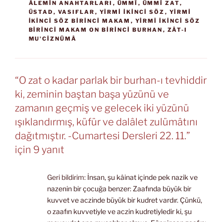
ÂLEMIN ANAHTARLARI
,
ÜMMÎ
,
ÜMMÎ ZAT
,
ÜSTAD
,
VASIFLAR
,
YIRMI İKINCI SÖZ
,
YIRMI
İKINCI SÖZ BIRINCI MAKAM
,
YIRMI İKINCI SÖZ
BIRINCI MAKAM ON BIRINCI BURHAN
,
ZÂT-I
MU'CIZNÜMÂ
“O zat o kadar parlak bir burhan-ı tevhiddir
ki, zeminin baştan başa yüzünü ve
zamanın geçmiş ve gelecek iki yüzünü
ışıklandırmış, küfür ve dalâlet zulümâtını
dağıtmıştır. -Cumartesi Dersleri 22. 11.”
için 9 yanıt
Geri bildirim:
İnsan, şu kâinat içinde pek nazik ve
nazenin bir çocuğa benzer: Zaafında büyük bir
kuvvet ve aczinde büyük bir kudret vardır. Çünkü,
o zaafın kuvvetiyle ve aczin kudretiyledir ki, şu