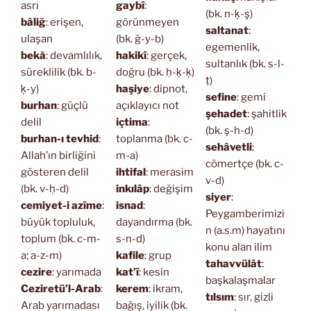
asrı
gaybî
:
(bk. n-ḳ-ş)
bâliğ
: erişen,
görünmeyen
saltanat
:
ulaşan
(bk. ğ-y-b)
egemenlik,
bekà
: devamlılık,
hakikî
: gerçek,
sultanlık (bk. s-l-
süreklilik (bk. b-
doğru (bk. ḥ-ḳ-ḳ)
ṭ)
ḳ-y)
haşiye
: dipnot,
sefine
: gemi
burhan
: güçlü
açıklayıcı not
şehadet
: şahitlik
delil
içtima
:
(bk. ş-h-d)
burhan-ı tevhid
:
toplanma (bk. c-
sehâvetli
:
Allah’ın birliğini
m-a)
cömertçe (bk. c-
gösteren delil
ihtifal
: merasim
v-d)
(bk. v-ḥ-d)
inkılâp
: değişim
siyer
:
cemiyet-i azîme
:
isnad
:
Peygamberimizi
büyük topluluk,
dayandırma (bk.
n (a.s.m) hayatını
toplum (bk. c-m-
s-n-d)
konu alan ilim
a; a-z-m)
kafile
: grup
tahavvülât
:
cezire
: yarımada
kat’î
: kesin
başkalaşmalar
Ceziretü’l-Arab
:
kerem
: ikram,
tılsım
: sır, gizli
Arab yarımadası
bağış, iyilik (bk.