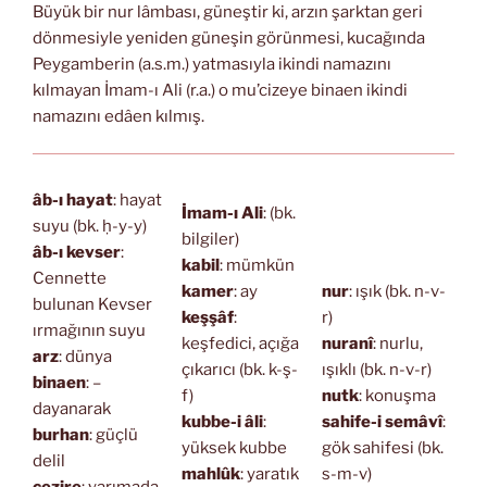
Büyük bir nur lâmbası, güneştir ki, arzın şarktan geri
dönmesiyle yeniden güneşin görünmesi, kucağında
Peygamberin (a.s.m.) yatmasıyla ikindi namazını
kılmayan İmam-ı Ali (r.a.) o mu’cizeye binaen ikindi
namazını edâen kılmış.
âb-ı hayat
: hayat
İmam-ı Ali
: (bk.
suyu (bk. ḥ-y-y)
bilgiler)
âb-ı kevser
:
kabil
: mümkün
Cennette
kamer
: ay
nur
: ışık (bk. n-v-
bulunan Kevser
keşşâf
:
r)
ırmağının suyu
keşfedici, açığa
nuranî
: nurlu,
arz
: dünya
çıkarıcı (bk. k-ş-
ışıklı (bk. n-v-r)
binaen
: –
f)
nutk
: konuşma
dayanarak
kubbe-i âli
:
sahife-i semâvî
:
burhan
: güçlü
yüksek kubbe
gök sahifesi (bk.
delil
mahlûk
: yaratık
s-m-v)
cezire
: yarımada