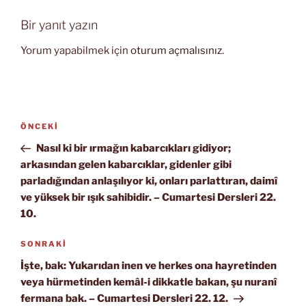
Bir yanıt yazın
Yorum yapabilmek için
oturum açmalısınız
.
Yazı
Önceki
ÖNCEKI
gezinmesi
Yazı
Nasıl ki bir ırmağın kabarcıkları gidiyor;
arkasından gelen kabarcıklar, gidenler gibi
parladığından anlaşılıyor ki, onları parlattıran, daimî
ve yüksek bir ışık sahibidir. – Cumartesi Dersleri 22.
10.
Sonraki
SONRAKI
Yazı
İşte, bak: Yukarıdan inen ve herkes ona hayretinden
veya hürmetinden kemâl-i dikkatle bakan, şu nuranî
fermana bak. – Cumartesi Dersleri 22. 12.