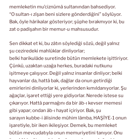
memleketin mu’ciznümâ sultanından bahsediyor.
“O sultan-ı zîşan beni sizlere gönderdiğini” söylüyor.
Bak, öyle hârikalar gösteriyor; şüphe bırakmıyor ki, bu
zat o padişahın bir memur-u mahsusudur.
Sen dikkat et ki, bu zâtın söylediği sözü, değil yalnız
şu ceziredeki mahlûklar dinliyorlar;
belki harikulâde suretinde bütün memlekete işittiriyor.
Çünkü, uzaktan uzağa herkes, buradaki nutkunu
işitmeye çalışıyor. Değil yalnız insanlar dinliyor; belki
hayvanlar da, hattâ bak, dağlar da onun getirdiği
emirlerini dinliyorlar ki, yerlerinden kımıldanıyorlar. Şu
ağaçlar, işaret ettiği yere gidiyorlar. Nerede istese su
çıkarıyor. Hattâ parmağını da bir âb-ı kevser memesi
gibi yapar; ondan âb-ı hayat içiriyor. Bak, şu
sarayın kubbe-i âlisinde mühim lâmba, HAŞİYE-1 onun
işaretiyle, bir iken ikileşiyor. Demek, bu memleket
bütün mevcudatıyla onun memuriyetini tanıyor. Onu