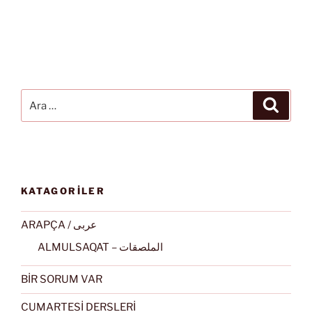
Ara:
Ara
KATAGORİLER
ARAPÇA / عربى
ALMULSAQAT – الملصقات
BİR SORUM VAR
CUMARTESİ DERSLERİ