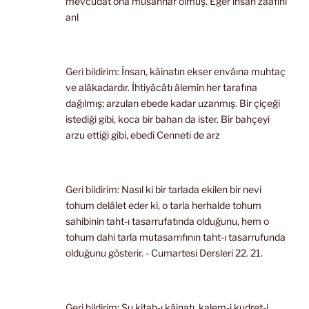
mevcudat ona musahhar olmuş. Eğer insan zaafını
anl
Geri bildirim:
İnsan, kâinatın ekser envâına muhtaç
ve alâkadardır. İhtiyâcâtı âlemin her tarafına
dağılmış; arzuları ebede kadar uzanmış. Bir çiçeği
istediği gibi, koca bir baharı da ister. Bir bahçeyi
arzu ettiği gibi, ebedî Cenneti de arz
Geri bildirim:
Nasıl ki bir tarlada ekilen bir nevi
tohum delâlet eder ki, o tarla herhalde tohum
sahibinin taht-ı tasarrufatında olduğunu, hem o
tohum dahi tarla mutasarrıfının taht-ı tasarrufunda
olduğunu gösterir. - Cumartesi Dersleri 22. 21.
Geri bildirim:
Şu kitab-ı kâinatı, kalem-i kudret-i