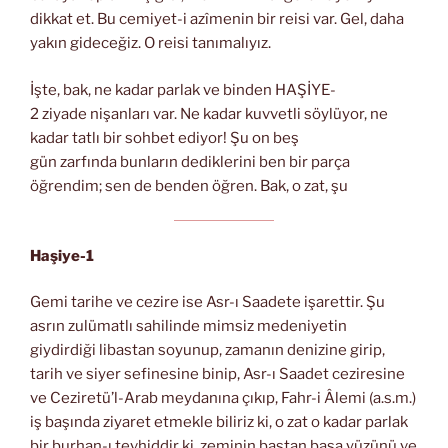
dikkat et. Bu cemiyet-i azîmenin bir reisi var. Gel, daha
yakın gideceğiz. O reisi tanımalıyız.
İşte, bak, ne kadar parlak ve binden HAŞİYE-
2 ziyade nişanları var. Ne kadar kuvvetli söylüyor, ne
kadar tatlı bir sohbet ediyor! Şu on beş
gün zarfında bunların dediklerini ben bir parça
öğrendim; sen de benden öğren. Bak, o zat, şu
Haşiye-1
Gemi tarihe ve cezire ise Asr-ı Saadete işarettir. Şu
asrın zulümatlı sahilinde mimsiz medeniyetin
giydirdiği libastan soyunup, zamanın denizine girip,
tarih ve siyer sefinesine binip, Asr-ı Saadet ceziresine
ve Ceziretü’l-Arab meydanına çıkıp, Fahr-i Âlemi (a.s.m.)
iş başında ziyaret etmekle biliriz ki, o zat o kadar parlak
bir burhan-ı tevhiddir ki, zeminin baştan başa yüzünü ve