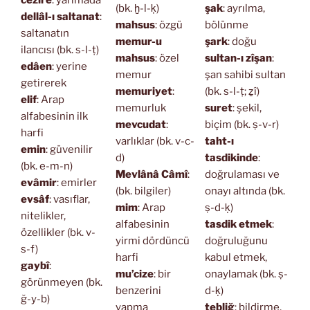
(bk. ḫ-l-ḳ)
şak
: ayrılma,
dellâl-ı saltanat
:
mahsus
: özgü
bölünme
saltanatın
memur-u
şark
: doğu
ilancısı (bk. s-l-ṭ)
mahsus
: özel
sultan-ı zîşan
:
edâen
: yerine
memur
şan sahibi sultan
getirerek
memuriyet
:
(bk. s-l-ṭ; ẕî)
elif
: Arap
memurluk
suret
: şekil,
alfabesinin ilk
mevcudat
:
biçim (bk. ṣ-v-r)
harfi
varlıklar (bk. v-c-
taht-ı
emin
: güvenilir
d)
tasdikinde
:
(bk. e-m-n)
Mevlânâ Câmî
:
doğrulaması ve
evâmir
: emirler
(bk. bilgiler)
onayı altında (bk.
evsâf
: vasıflar,
mim
: Arap
ṣ-d-ḳ)
nitelikler,
alfabesinin
tasdik etmek
:
özellikler (bk. v-
yirmi dördüncü
doğruluğunu
s-f)
harfi
kabul etmek,
gaybî
:
mu’cize
: bir
onaylamak (bk. ṣ-
görünmeyen (bk.
benzerini
d-ḳ)
ğ-y-b)
yapma
tebliğ
: bildirme,