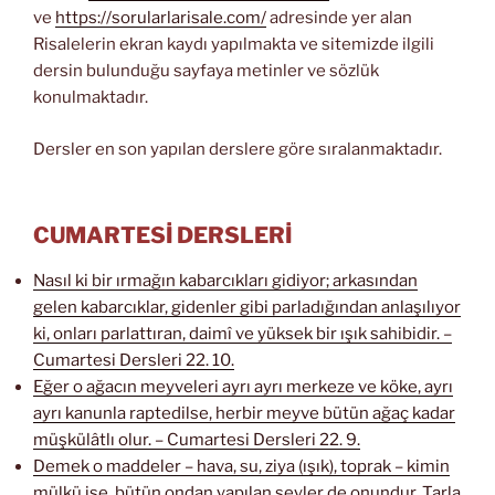
ve
https://sorularlarisale.com/
adresinde yer alan
Risalelerin ekran kaydı yapılmakta ve sitemizde ilgili
dersin bulunduğu sayfaya metinler ve sözlük
konulmaktadır.
Dersler en son yapılan derslere göre sıralanmaktadır.
CUMARTESİ DERSLERİ
Nasıl ki bir ırmağın kabarcıkları gidiyor; arkasından
gelen kabarcıklar, gidenler gibi parladığından anlaşılıyor
ki, onları parlattıran, daimî ve yüksek bir ışık sahibidir. –
Cumartesi Dersleri 22. 10.
Eğer o ağacın meyveleri ayrı ayrı merkeze ve köke, ayrı
ayrı kanunla raptedilse, herbir meyve bütün ağaç kadar
müşkülâtlı olur. – Cumartesi Dersleri 22. 9.
Demek o maddeler – hava, su, ziya (ışık), toprak – kimin
mülkü ise, bütün ondan yapılan şeyler de onundur. Tarla