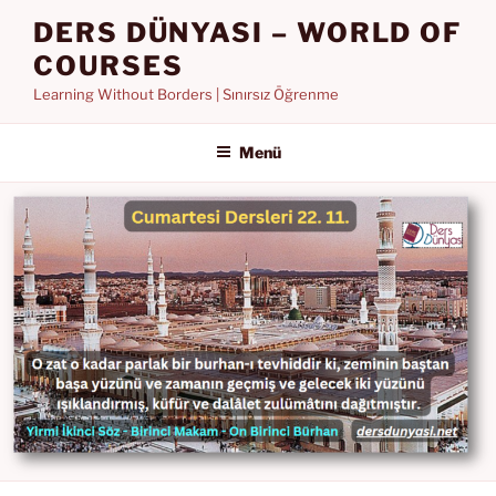
İçeriğe
DERS DÜNYASI – WORLD OF
geç
COURSES
Learning Without Borders | Sınırsız Öğrenme
Menü