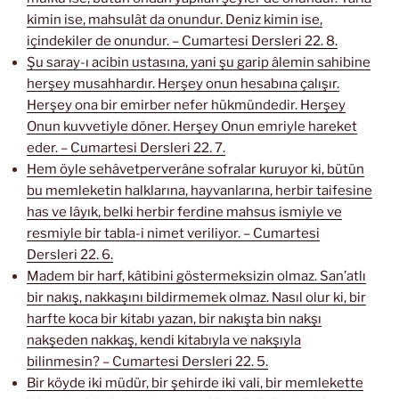
kimin ise, mahsulât da onundur. Deniz kimin ise,
içindekiler de onundur. – Cumartesi Dersleri 22. 8.
Şu saray-ı acibin ustasına, yani şu garip âlemin sahibine
herşey musahhardır. Herşey onun hesabına çalışır.
Herşey ona bir emirber nefer hükmündedir. Herşey
Onun kuvvetiyle döner. Herşey Onun emriyle hareket
eder. – Cumartesi Dersleri 22. 7.
Hem öyle sehâvetperverâne sofralar kuruyor ki, bütün
bu memleketin halklarına, hayvanlarına, herbir taifesine
has ve lâyık, belki herbir ferdine mahsus ismiyle ve
resmiyle bir tabla-i nimet veriliyor. – Cumartesi
Dersleri 22. 6.
Madem bir harf, kâtibini göstermeksizin olmaz. San’atlı
bir nakış, nakkaşını bildirmemek olmaz. Nasıl olur ki, bir
harfte koca bir kitabı yazan, bir nakışta bin nakşı
nakşeden nakkaş, kendi kitabıyla ve nakşıyla
bilinmesin? – Cumartesi Dersleri 22. 5.
Bir köyde iki müdür, bir şehirde iki vali, bir memlekette