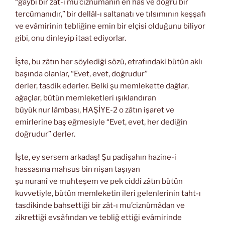
“gaybî bir zât-ı mu’ciznümânın en has ve doğru bir
tercümanıdır,” bir dellâl-ı saltanatı ve tılsımının keşşafı
ve evâmirinin tebliğine emin bir elçisi olduğunu biliyor
gibi, onu dinleyip itaat ediyorlar.
İşte, bu zâtın her söylediği sözü, etrafındaki bütün aklı
başında olanlar, “Evet, evet, doğrudur”
derler, tasdik ederler. Belki şu memlekette dağlar,
ağaçlar, bütün memleketleri ışıklandıran
büyük nur lâmbası, HAŞİYE-2 o zâtın işaret ve
emirlerine baş eğmesiyle “Evet, evet, her dediğin
doğrudur” derler.
İşte, ey sersem arkadaş! Şu padişahın hazine-i
hassasına mahsus bin nişan taşıyan
şu nuranî ve muhteşem ve pek ciddî zâtın bütün
kuvvetiyle, bütün memleketin ileri gelenlerinin taht-ı
tasdikinde bahsettiği bir zât-ı mu’ciznümâdan ve
zikrettiği evsâfından ve tebliğ ettiği evâmirinde