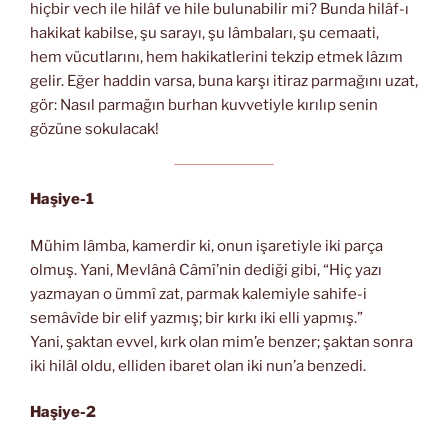
hiçbir vech ile hilâf ve hile bulunabilir mi? Bunda hilâf-ı
hakikat kabilse, şu sarayı, şu lâmbaları, şu cemaati,
hem vücutlarını, hem hakikatlerini tekzip etmek lâzım
gelir. Eğer haddin varsa, buna karşı itiraz parmağını uzat,
gör: Nasıl parmağın burhan kuvvetiyle kırılıp senin
gözüne sokulacak!
Haşiye-1
Mühim lâmba, kamerdir ki, onun işaretiyle iki parça
olmuş. Yani, Mevlânâ Câmî’nin dediği gibi, “Hiç yazı
yazmayan o ümmî zat, parmak kalemiyle sahife-i
semâvîde bir elif yazmış; bir kırkı iki elli yapmış.”
Yani, şaktan evvel, kırk olan mim’e benzer; şaktan sonra
iki hilâl oldu, elliden ibaret olan iki nun’a benzedi.
Haşiye-2