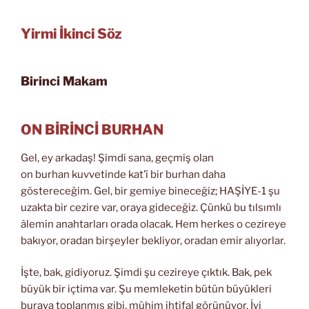
Yirmi İkinci Söz
Birinci Makam
ON BİRİNCİ BURHAN
Gel, ey arkadaş! Şimdi sana, geçmiş olan
on burhan kuvvetinde kat’î bir burhan daha
göstereceğim. Gel, bir gemiye bineceğiz; HAŞİYE-1 şu
uzakta bir cezire var, oraya gideceğiz. Çünkü bu tılsımlı
âlemin anahtarları orada olacak. Hem herkes o cezireye
bakıyor, oradan birşeyler bekliyor, oradan emir alıyorlar.
İşte, bak, gidiyoruz. Şimdi şu cezireye çıktık. Bak, pek
büyük bir içtima var. Şu memleketin bütün büyükleri
buraya toplanmış gibi, mühim ihtifal görünüyor. İyi