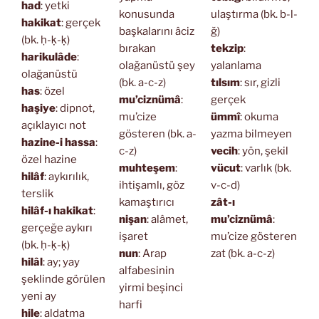
had
: yetki
konusunda
ulaştırma (bk. b-l-
hakikat
: gerçek
başkalarını âciz
ğ)
(bk. ḥ-ḳ-ḳ)
bırakan
tekzip
:
harikulâde
:
olağanüstü şey
yalanlama
olağanüstü
(bk. a-c-z)
tılsım
: sır, gizli
has
: özel
mu’ciznümâ
:
gerçek
haşiye
: dipnot,
mu’cize
ümmî
: okuma
açıklayıcı not
gösteren (bk. a-
yazma bilmeyen
hazine-i hassa
:
c-z)
vecih
: yön, şekil
özel hazine
muhteşem
:
vücut
: varlık (bk.
hilâf
: aykırılık,
ihtişamlı, göz
v-c-d)
terslik
kamaştırıcı
zât-ı
hilâf-ı hakikat
:
nişan
: alâmet,
mu’ciznümâ
:
gerçeğe aykırı
işaret
mu’cize gösteren
(bk. ḥ-ḳ-ḳ)
nun
: Arap
zat (bk. a-c-z)
hilâl
: ay; yay
alfabesinin
şeklinde görülen
yirmi beşinci
yeni ay
harfi
hile
: aldatma