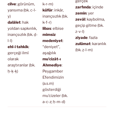
gerçek
cilve
: görünüm,
k-r-m)
zarfında
: içinde
yansıma (bk. c-l-
küfür
: inkâr,
zemin
: yer
y)
inançsızlık (bk.
zevâl
: kaybolma,
dalâlet
: hak
k-f-r)
geçip gitme (bk.
yoldan sapkınlık,
libas
: elbise
z-v-l)
inançsızlık (bk. ḍ-
mimsiz
ziyade
: fazla
l-l)
medeniyet
:
zulümat
: karanlık
ehl-i tahkik
:
“deniyet”,
(bk. ẓ-l-m)
gerçeği ilmî
aşağılık
olarak
mu’cizât-ı
araştıranlar (bk.
Ahmediye
:
ḥ-ḳ-ḳ)
Peygamber
Efendimizin
(a.s.m)
gösterdiği
mu’cizeler (bk.
a-c-z; ḥ-m-d)