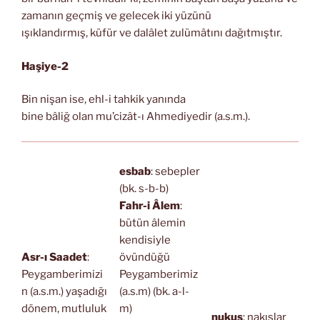
zamanın geçmiş ve gelecek iki yüzünü
ışıklandırmış, küfür ve dalâlet zulümâtını dağıtmıştır.
Haşiye-2
Bin nişan ise, ehl-i tahkik yanında
bine bâliğ olan mu’cizât-ı Ahmediyedir (a.s.m.).
esbab
: sebepler
(bk. s-b-b)
Fahr-i Âlem
:
bütün âlemin
kendisiyle
Asr-ı Saadet
:
övündüğü
Peygamberimizi
Peygamberimiz
n (a.s.m.) yaşadığı
(a.s.m) (bk. a-l-
dönem, mutluluk
m)
nukuş
: nakışlar