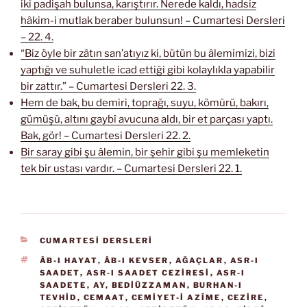
iki padişah bulunsa, karıştırır. Nerede kaldı, hadsiz
hâkim-i mutlak beraber bulunsun! – Cumartesi Dersleri
– 22. 4.
“Biz öyle bir zâtın san’atıyız ki, bütün bu âlemimizi, bizi
yaptığı ve suhuletle icad ettiği gibi kolaylıkla yapabilir
bir zattır.” – Cumartesi Dersleri 22. 3.
Hem de bak, bu demiri, toprağı, suyu, kömürü, bakırı,
gümüşü, altını gaybî avucuna aldı, bir et parçası yaptı.
Bak, gör! – Cumartesi Dersleri 22. 2.
Bir saray gibi şu âlemin, bir şehir gibi şu memleketin
tek bir ustası vardır. – Cumartesi Dersleri 22. 1.
KATEGORILER
CUMARTESİ DERSLERİ
ETIKETLER
ÂB-I HAYAT
,
ÂB-I KEVSER
,
AĞAÇLAR
,
ASR-I
SAADET
,
ASR-I SAADET CEZIRESI
,
ASR-I
SAADETE
,
AY
,
BEDIÜZZAMAN
,
BURHAN-I
TEVHID
,
CEMAAT
,
CEMIYET-I AZÎME
,
CEZIRE
,