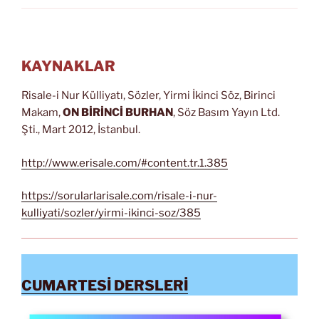
KAYNAKLAR
Risale-i Nur Külliyatı, Sözler, Yirmi İkinci Söz, Birinci
Makam,
ON BİRİNCİ BURHAN
, Söz Basım Yayın Ltd.
Şti., Mart 2012, İstanbul.
http://www.erisale.com/#content.tr.1.385
https://sorularlarisale.com/risale-i-nur-
kulliyati/sozler/yirmi-ikinci-soz/385
CUMARTESİ DERSLERİ