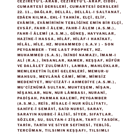
CEZIRETÜ'L-ARAB
,
CEZIRETÜ'L-ARAP
,
CIDDÎ
,
CUMARTESI DERSLERI
,
CUMARTESI DERSLERI
22. 11.
,
DAĞLAR
,
DELLÂL
,
DELLÂL-I SALTANAT
,
EDÂEN KILMA
,
EHL-I TAHKIK
,
ELÇI
,
ELIF
,
EVÂMIR
,
EVÂMIRININ TEBLIĞINE EMIN BIR ELÇI
,
EVSÂF
,
FAHR-I ÂLEM
,
FAHR-I ÂLEM (A.S.M.)
,
FAHR-I ÂLEMI (A.S.M.)
,
GÜNEŞ
,
HAYVANLAR
,
HAZINE-I HASSA
,
HILÂF
,
HILÂF-I HAKIKAT
,
HILÂL
,
HILE
,
HZ. MUHAMMED ( S.A.V ) - SON
PEYGAMBER - THE LAST PROPHET
,
HZ.
MUHAMMED (S.A.S)
,
IKINDI NAMAZI
,
İMAM-I
ALI (R.A.)
,
INSANLAR
,
KAMER
,
KEŞŞAF
,
KÜFÜR
VE DALÂLET ZULÜMÂTI
,
LAMBA
,
MAHLÛKLAR
,
MEMLEKETIN ILERI GELENLERI
,
MEMUR-U
MAHSUS
,
MEVLÂNÂ CÂMÎ
,
MIM
,
MIMSIZ
MEDENIYET
,
MU'CIZÂT-I AHMEDIYE (A.S.M.)
,
MU'CIZNÜMÂ SULTAN
,
MUHTEŞEM
,
NIŞAN
,
NIŞANLAR
,
NUN
,
NUR LÂMBASI
,
NURANÎ
,
PADIŞAH
,
PARMAK KALEMI
,
PEYGAMBER
(A.S.M.)
,
REIS
,
RISALE-I NUR KÜLLIYATI
,
SAHIFE-I SEMÂVÎ
,
SAID NURSI
,
SARAY
,
SARAYIN KUBBE-I ÂLISI
,
SIYER
,
SIFATLAR
,
SÖZLER
,
SU
,
SULTAN-I ZÎŞAN
,
TAHT-I TASDIK
,
TARIH
,
TARIH VE SIYER SEFINESI
,
TEBLIĞ
,
TERCÜMAN
,
TILSIMIN KEŞŞAFI
,
TILSIMLI