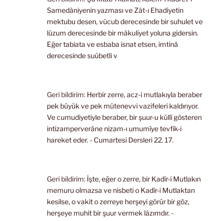
Samedâniyenin yazması ve Zât-ı Ehadiyetin
mektubu desen, vücub derecesinde bir suhulet ve
lüzum derecesinde bir mâkuliyet yoluna gidersin.
Eğer tabiata ve esbaba isnat etsen, imtinâ
derecesinde suûbetli v
Geri bildirim:
Herbir zerre, acz-i mutlakıyla beraber
pek büyük ve pek mütenevvi vazifeleri kaldırıyor.
Ve cumudiyetiyle beraber, bir şuur-u küllî gösteren
intizamperverâne nizam-ı umumîye tevfik-i
hareket eder. - Cumartesi Dersleri 22. 17.
Geri bildirim:
İşte, eğer o zerre, bir Kadîr-i Mutlakın
memuru olmazsa ve nisbeti o Kadîr-i Mutlaktan
kesilse, o vakit o zerreye herşeyi görür bir göz,
herşeye muhit bir şuur vermek lâzımdır. -