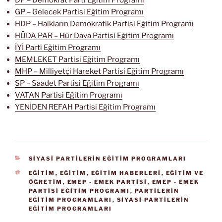
GP – Gelecek Partisi Eğitim Programı
HDP – Halkların Demokratik Partisi Eğitim Programı
HÜDA PAR – Hür Dava Partisi Eğitim Programı
İYİ Parti Eğitim Programı
MEMLEKET Partisi Eğitim Programı
MHP – Milliyetçi Hareket Partisi Eğitim Programı
SP – Saadet Partisi Eğitim Programı
VATAN Partisi Eğitim Programı
YENİDEN REFAH Partisi Eğitim Programı
KATEGORILER
SİYASİ PARTİLERİN EĞİTİM PROGRAMLARI
ETIKETLER
EĞİTİM
,
EĞITIM
,
EĞITIM HABERLERI
,
EĞITIM VE
ÖĞRETIM
,
EMEP - EMEK PARTISI
,
EMEP - EMEK
PARTISI EĞITIM PROGRAMI
,
PARTILERIN
EĞITIM PROGRAMLARI
,
SİYASİ PARTİLERİN
EĞİTİM PROGRAMLARI