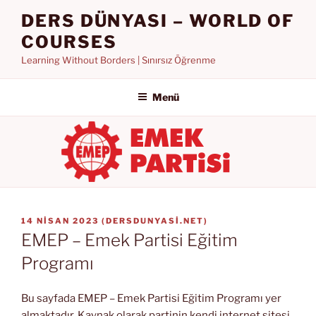
İçeriğe
DERS DÜNYASI – WORLD OF
geç
COURSES
Learning Without Borders | Sınırsız Öğrenme
Menü
YAYIM
14 NISAN 2023
(
DERSDUNYASI.NET
)
TARIHI
EMEP – Emek Partisi Eğitim
Programı
Bu sayfada EMEP – Emek Partisi Eğitim Programı yer
almaktadır. Kaynak olarak partinin kendi internet sitesi