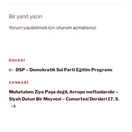
Bir yanıt yazın
Yorum yapabilmek için
oturum açmalısınız
.
Yazı
Önceki
ÖNCEKI
gezinmesi
Yazı
DSP – Demokratik Sol Parti Eğitim Programı
Sonraki
SONRAKI
Yazı
Muhatabım Ziya Paşa değil, Avrupa meftunlarıdır –
Siyah Dutun Bir Meyvesi – Cumartesi Dersleri 17. 3.