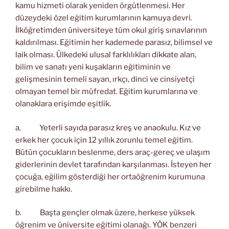
kamu hizmeti olarak yeniden örgütlenmesi. Her
düzeydeki özel eğitim kurumlarının kamuya devri.
İlköğretimden üniversiteye tüm okul giriş sınavlarının
kaldırılması. Eğitimin her kademede parasız, bilimsel ve
laik olması. Ülkedeki ulusal farklılıkları dikkate alan,
bilim ve sanatı yeni kuşakların eğitiminin ve
gelişmesinin temeli sayan, ırkçı, dinci ve cinsiyetçi
olmayan temel bir müfredat. Eğitim kurumlarına ve
olanaklara erişimde eşitlik.
a. Yeterli sayıda parasız kreş ve anaokulu. Kız ve
erkek her çocuk için 12 yıllık zorunlu temel eğitim.
Bütün çocukların beslenme, ders araç-gereç ve ulaşım
giderlerinin devlet tarafından karşılanması. İsteyen her
çocuğa, eğilim gösterdiği her ortaöğrenim kurumuna
girebilme hakkı.
b. Başta gençler olmak üzere, herkese yüksek
öğrenim ve üniversite eğitimi olanağı. YÖK benzeri