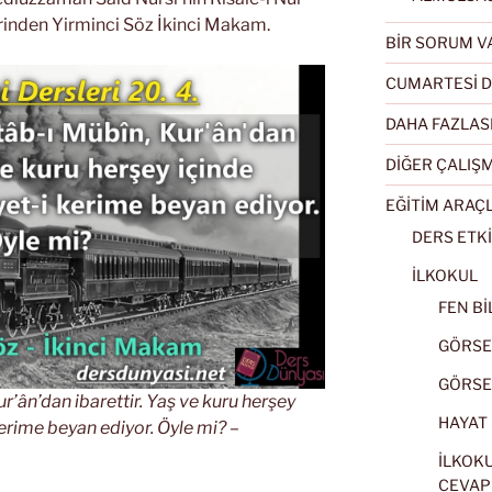
serinden Yirminci Söz İkinci Makam.
BİR SORUM V
CUMARTESİ D
DAHA FAZLAS
DİĞER ÇALIŞ
EĞİTİM ARAÇ
DERS ETKİ
İLKOKUL
FEN BİL
GÖRSEL
GÖRSEL
ur’ân’dan ibarettir. Yaş ve kuru herşey
HAYAT B
erime beyan ediyor. Öyle mi? –
İLKOKU
CEVAP