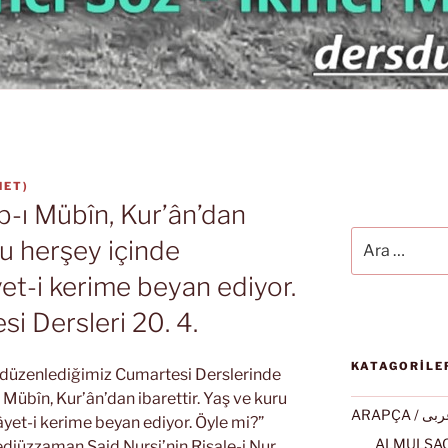
NET
)
âb-ı Mübîn, Kur’ân’dan
Ara:
ru herşey içinde
et-i kerime beyan ediyor.
i Dersleri 20. 4.
KATAGORİLE
k düzenlediğimiz Cumartesi Derslerinde
ı Mübîn, Kur’ân’dan ibarettir. Yaş ve kuru
ARAPÇA / ى
yet-i kerime beyan ediyor. Öyle mi?”
diüzzaman Said Nursi’nin Risale-i Nur