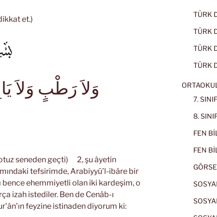
TÜRK D
dikkat et.)
TÜRK Dİ
TÜRK Dİ
TÜRK D
وَلاَ رَطْبٍ وَلاَ يَا
ORTAOKU
7. SIN
8. SIN
FEN BİL
FEN BİL
tuz seneden geçti)
2, şu âyetin
GÖRSE
 namındaki tefsirimde, Arabiyyü’l-ibâre bir
ı bence ehemmiyetli olan iki kardeşim, o
SOSYAL
ça izah istediler. Ben de Cenâb-ı
SOSYAL
r’ân’ın feyzine istinaden diyorum ki: