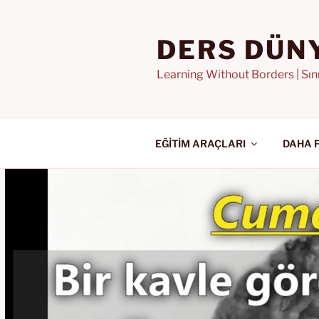
İçeriğe
geç
DERS DÜN
Learning Without Borders | Sı
EĞİTİM ARAÇLARI
DAHA 