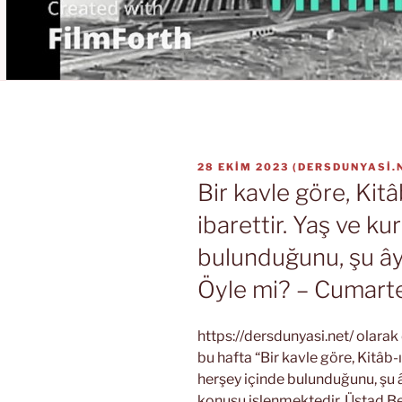
YAYIM
28 EKIM 2023
(
DERSDUNYASI.
TARIHI
Bir kavle göre, Kit
ibarettir. Yaş ve ku
bulunduğunu, şu ây
Öyle mi? – Cumartes
https://dersdunyasi.net/ olara
bu hafta “Bir kavle göre, Kitâb-
herşey içinde bulunduğunu, şu â
konusu işlenmektedir. Üstad Be