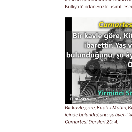
Külliyatı’ından Sözler isimli e
Bir kavle göre, Kitâb-ı Mübîn, K
içinde bulunduğunu, şu âyet-i k
Cumartesi Dersleri 20. 4.