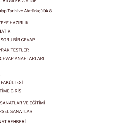
 BİLGİLER 7. SINIF
kılap Tarihi ve Atatürkçülük 8
EYE HAZIRLIK
ATİK
 SORU BİR CEVAP
PRAK TESTLER
CEVAP ANAHTARLARI
E
 FAKÜLTESİ
TİME GİRİŞ
SANATLAR VE EĞİTİMİ
RSEL SANATLAR
NAT REHBERİ