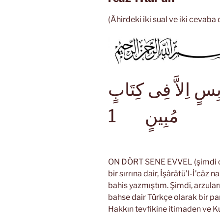
(Âhirdeki iki sual ve iki cevaba 
بِسٍ اِلاَّ فِى كِتَابٍ
1
مُبِينٍ
ON DÖRT SENE EVVEL (şimdi o
bir sırrına dair, İşârâtü’l-İ’câz
bahis yazmıştım. Şimdi, arzular
bahse dair Türkçe olarak bir par
Hakkın tevfikine itimaden ve Ku