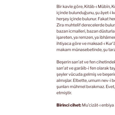
Bir kavle göre, Kitâb-ı Mübîn, K
içinde bulunduğunu, şu âyet-i k
herşey içinde bulunur. Fakat he
Zira muhtelif derecelerde bulun
bazan icmalleri, bazan düsturlar
işareten, ya remzen, ya ibhâmen,
ihtiyaca göre ve maksad-ı Kur’â
makam münasebetinde, şu tarzlar
Beşerin san’at ve fen cihetindek
san’at ve garâib-i fen olarak tay
şeyler vücuda gelmiş ve beşer
almışlar. Elbette, umum nev-i b
şunları mühmel bırakmaz. Evet, 
etmiştir.
Birinci cihet:
Mu’cizât-ı enbiya 