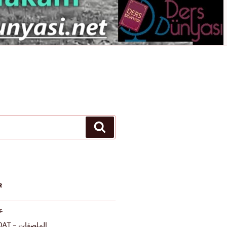
Ara
R
عرب
ALMULSAQAT – الملصقات