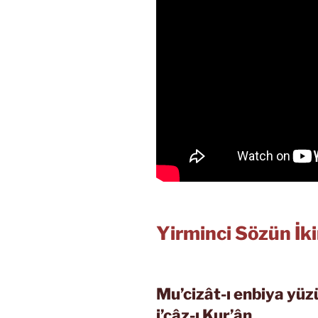
Yirminci Sözün İk
Mu’cizât-ı enbiya yüz
i’câz-ı Kur’ân