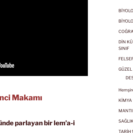
BİYOLOJ
BİYOLOJ
COĞRAF
DİN KÜ
SINIF
FELSEFE
GÜZEL 
DES
Hemşire
inci Makamı
KİMYA 
MANTI
SAĞLIK
ünde parlayan bir lem’a-i
TARİH 9