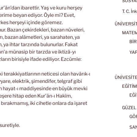
SOSYAL
ur’ân’dan ibarettir. Yaş ve kuru herşey
T. C. İn
erime beyan ediyor. Öyle mi? Evet,
rkes herşeyi içinde göremez.
ÜNİVERSİT
ur. Bazan çekirdekleri, bazan nüveleri,
MATEM
ı, bazan alâmetleri, ya sarahaten, ya
BİR
 ya ihtar tarzında bulunurlar. Fakat
n’a münasip bir tarzda ve iktizâ-yı
YA
ın birisiyle ifade ediliyor. Ezcümle:
i terakkiyatlarının neticesi olan havârık-ı
ÜNİVESİT
yare, elektrik, şimendifer, telgraf gibi
EĞİTİM
in hayat-ı maddiyesinde en büyük mevki
EĞİ
eşere hitap eden Kur’ân-ı Hakîm,
bırakmamış, iki cihetle onlara da işaret
GÜZEL 
GÖ
suretiyle.
SA