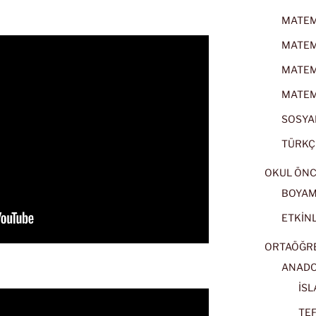
MATEMA
MATEMA
MATEMA
MATEMA
SOSYAL
TÜRKÇE
OKUL ÖNC
BOYA
ETKİNL
ORTAÖĞRET
ANADOL
İSL
TEF