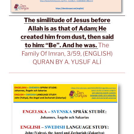
The similitude of Jesus before
Allah is as that of Adam; He
created him from dust, then said
to him: “Be”. And he was.
The
Family Of Imran, 3/59, (ENGLISH)
QURAN BY A. YUSUF ALİ