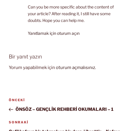
Can you be more specific about the content of
your article? After reading it, I still have some
doubts. Hope you can help me.
Yanıtlamak için oturum açın
Bir yanıt yazın
Yorum yapabilmek için
oturum açmalısınız
.
Yazı
Önceki
ÖNCEKI
gezinmesi
Yazı
ÖNSÖZ – GENÇLİK REHBERİ OKUMALARI – 1
Sonraki
SONRAKI
Yazı