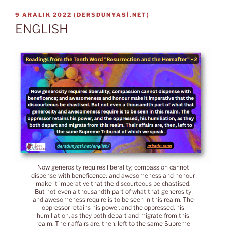
YAYIM
9 ARALIK 2022
(
DERSDUNYASI.NET
)
TARIHI
ENGLISH
Now generosity requires liberality; compassion cannot
dispense with beneficence; and awesomeness and honour
make it imperative that the discourteous be chastised.
But not even a thousandth part of what that generosity
and awesomeness require is to be seen in this realm. The
oppressor retains his power, and the oppressed, his
humiliation, as they both depart and migrate from this
realm. Their affairs are, then, left to the same Supreme