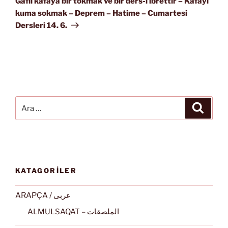
Gafil kafaya bir tokmak ve bir ders-i ibrettir – Kafayı
kuma sokmak – Deprem – Hatime – Cumartesi
Dersleri 14. 6.
Ara:
Ara
KATAGORİLER
ARAPÇA / عربى
ALMULSAQAT – الملصقات