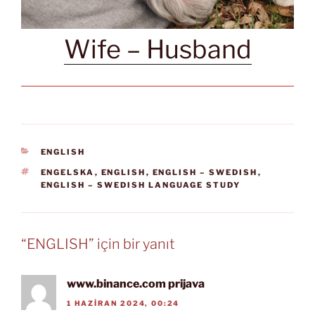
Wife – Husband
KATEGORILER
ENGLISH
ETIKETLER
ENGELSKA
,
ENGLISH
,
ENGLISH – SWEDISH
,
ENGLISH – SWEDISH LANGUAGE STUDY
“ENGLISH” için bir yanıt
www.binance.com prijava
1 HAZIRAN 2024, 00:24