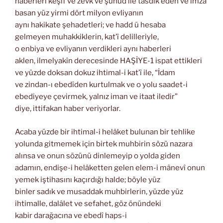
haberleri keşif ve zevk ve şuhud ile tasdik eden ve imza
basan yüz yirmi dört milyon evliyanın
aynı hakikate şehadetleri; ve hadd ü hesaba
gelmeyen muhakkiklerin, kat’î delilleriyle,
o enbiya ve evliyanın verdikleri aynı haberleri
aklen, ilmelyakîn derecesinde HAŞİYE-1 ispat ettikleri
ve yüzde doksan dokuz ihtimal-i kat’î ile, “İdam
ve zindan-ı ebedîden kurtulmak ve o yolu saadet-i
ebediyeye çevirmek, yalnız iman ve itaat iledir”
diye, ittifakan haber veriyorlar.
Acaba yüzde bir ihtimal-i helâket bulunan bir tehlike
yolunda gitmemek için birtek muhbirin sözü nazara
alınsa ve onun sözünü dinlemeyip o yolda giden
adamın, endişe-i helâketten gelen elem-i mânevî onun
yemek iştihasını kaçırdığı halde; böyle yüz
binler sadık ve musaddak muhbirlerin, yüzde yüz
ihtimalle, dalâlet ve sefahet, göz önündeki
kabir darağacına ve ebedî haps-i