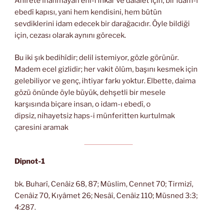
Âhirete inanmayan ehl-i inkâr ve dalâlet için, bir idam-ı
ebedî kapısı, yani hem kendisini, hem bütün
sevdiklerini idam edecek bir darağacıdır. Öyle bildiği
için, cezası olarak aynını görecek.
Bu iki şık bedihîdir; delil istemiyor, gözle görünür.
Madem ecel gizlidir; her vakit ölüm, başını kesmek için
gelebiliyor ve genç, ihtiyar farkı yoktur. Elbette, daima
gözü önünde öyle büyük, dehşetli bir mesele
karşısında biçare insan, o idam-ı ebedî, o
dipsiz, nihayetsiz haps-i münferitten kurtulmak
çaresini aramak
Dipnot-1
bk. Buharî, Cenâiz 68, 87; Müslim, Cennet 70; Tirmizî,
Cenâiz 70, Kıyâmet 26; Nesâî, Cenâiz 110; Müsned 3:3;
4:287.