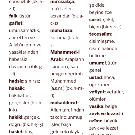
sonsuzluk (bk. e-
mu’cizatça
:
şekilde;
z-l)
mu’cizeler
beyinsizce
faik
: üstün
açısından (bk. a-
suret
: şekil,
gaflet
:
c-z)
biçim (bk. ṣ-v-r)
umursamazlık,
muhafaza
:
tecessüm
:
âhiretten ve
koruma (bk. ḥ-f-
cisimleşme,
Allah’ın emir ve
ẓ)
cisim halinde
yasaklarından
Muhammed-i
belirme
habersiz
Arabî
: Arapların
umum
: bütün,
davranma (bk. ğ-
içinden çıkan
genel
f-l)
peygamberimiz
üstad
: hoca,
hadsiz
: sınırsız
Muhammed
öğretmen
hakaik
:
(a.s.m.) (bk. ḥ-m-
vefiyat
: vefatlar,
hakikatler,
d)
ölümler
gerçekler (bk. ḥ-
mukadderat
:
vesika
: belge
ḳ-ḳ)
Allah tarafından
zevk ve lezzet-i
hakikî
: gerçek,
takdir olunmuş
azîme
: büyük
doğru (bk. ḥ-ḳ-ḳ)
işler, başa
zevk ve lezzet
haslet
: huy,
gelecek olaylar,