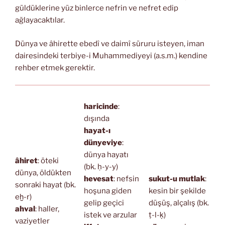
güldüklerine yüz binlerce nefrin ve nefret edip
ağlayacaktılar.
Dünya ve âhirette ebedî ve daimî süruru isteyen, iman
dairesindeki terbiye-i Muhammediyeyi (a.s.m.) kendine
rehber etmek gerektir.
haricinde
:
dışında
hayat-ı
dünyeviye
:
dünya hayatı
âhiret
: öteki
(bk. ḥ-y-y)
dünya, öldükten
hevesat
: nefsin
sukut-u mutlak
:
sonraki hayat (bk.
hoşuna giden
kesin bir şekilde
eḫ-r)
gelip geçici
düşüş, alçalış (bk.
ahval
: haller,
istek ve arzular
ṭ-l-ḳ)
vaziyetler