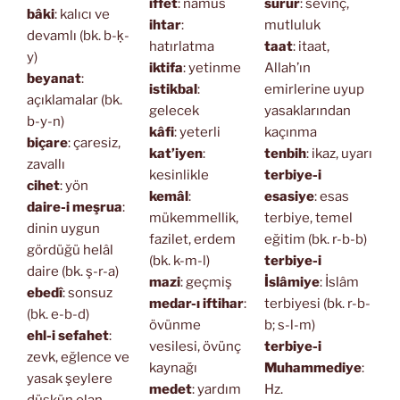
iffet
: namus
sürur
: sevinç,
bâki
: kalıcı ve
ihtar
:
mutluluk
devamlı (bk. b-ḳ-
hatırlatma
taat
: itaat,
y)
iktifa
: yetinme
Allah’ın
beyanat
:
istikbal
:
emirlerine uyup
açıklamalar (bk.
gelecek
yasaklarından
b-y-n)
kâfi
: yeterli
kaçınma
biçare
: çaresiz,
kat’iyen
:
tenbih
: ikaz, uyarı
zavallı
kesinlikle
terbiye-i
cihet
: yön
kemâl
:
esasiye
: esas
daire-i meşrua
:
mükemmellik,
terbiye, temel
dinin uygun
fazilet, erdem
eğitim (bk. r-b-b)
gördüğü helâl
(bk. k-m-l)
terbiye-i
daire (bk. ş-r-a)
mazi
: geçmiş
İslâmiye
: İslâm
ebedî
: sonsuz
medar-ı iftihar
:
terbiyesi (bk. r-b-
(bk. e-b-d)
övünme
b; s-l-m)
ehl-i sefahet
:
vesilesi, övünç
terbiye-i
zevk, eğlence ve
kaynağı
Muhammediye
:
yasak şeylere
medet
: yardım
Hz.
düşkün olan