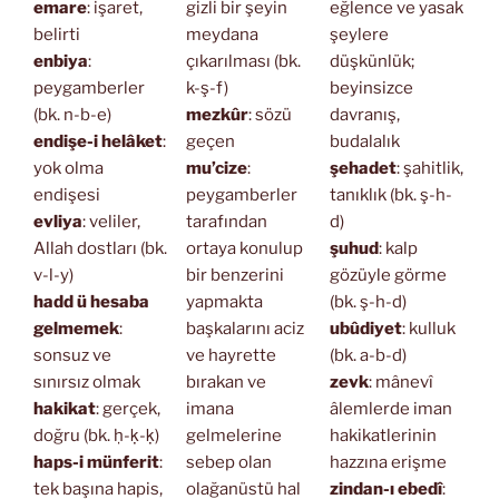
emare
: işaret,
gizli bir şeyin
eğlence ve yasak
belirti
meydana
şeylere
enbiya
:
çıkarılması (bk.
düşkünlük;
peygamberler
k-ş-f)
beyinsizce
(bk. n-b-e)
mezkûr
: sözü
davranış,
endişe-i helâket
:
geçen
budalalık
yok olma
mu’cize
:
şehadet
: şahitlik,
endişesi
peygamberler
tanıklık (bk. ş-h-
evliya
: veliler,
tarafından
d)
Allah dostları (bk.
ortaya konulup
şuhud
: kalp
v-l-y)
bir benzerini
gözüyle görme
hadd ü hesaba
yapmakta
(bk. ş-h-d)
gelmemek
:
başkalarını aciz
ubûdiyet
: kulluk
sonsuz ve
ve hayrette
(bk. a-b-d)
sınırsız olmak
bırakan ve
zevk
: mânevî
hakikat
: gerçek,
imana
âlemlerde iman
doğru (bk. ḥ-ḳ-ḳ)
gelmelerine
hakikatlerinin
haps-i münferit
:
sebep olan
hazzına erişme
tek başına hapis,
olağanüstü hal
zindan-ı ebedî
: