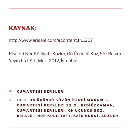
KAYNAK:
http://www.erisale.com/#content.tr.1.207
Risale-i Nur Külliyatı, Sözler, On Üçüncü Söz, Söz Basım
Yayın Ltd. Şti., Mart 2012, İstanbul.
KATEGORILER
CUMARTESİ DERSLERİ
ETIKETLER
13. 2. ON ÜÇÜNCÜ SÖZÜN İKINCI MAKAMI -
CUMARTESI DERSLERI 13. 2.
,
BEDIÜZZAMAN
,
CUMARTESI DERSLERI
,
ON ÜÇÜNCÜ SÖZ
,
RISALE-I NUR KÜLLIYATI
,
SAID NURSI
,
SÖZLER