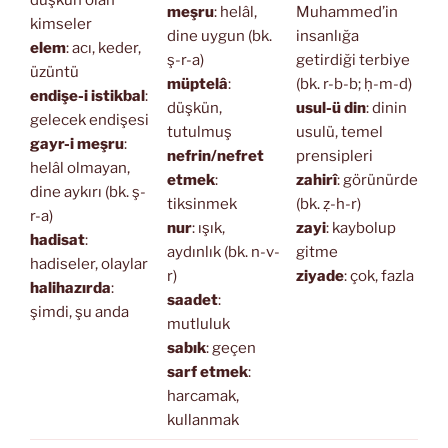
meşru
: helâl,
Muhammed’in
kimseler
dine uygun (bk.
insanlığa
elem
: acı, keder,
ş-r-a)
getirdiği terbiye
üzüntü
müptelâ
:
(bk. r-b-b; ḥ-m-d)
endişe-i istikbal
:
düşkün,
usul-ü din
: dinin
gelecek endişesi
tutulmuş
usulü, temel
gayr-i meşru
:
nefrin/nefret
prensipleri
helâl olmayan,
etmek
:
zahirî
: görünürde
dine aykırı (bk. ş-
tiksinmek
(bk. ẓ-h-r)
r-a)
nur
: ışık,
zayi
: kaybolup
hadisat
:
aydınlık (bk. n-v-
gitme
hadiseler, olaylar
r)
ziyade
: çok, fazla
halihazırda
:
saadet
:
şimdi, şu anda
mutluluk
sabık
: geçen
sarf etmek
:
harcamak,
kullanmak