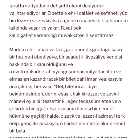
tarafta vefiyatlar o dehşetli elemi deşiyorlar
ve ihtar ediyorlar. Elbette o ehl-i dalâlet ve sefahet, yüz
bin lezzeti ve zevki alsa da, yine o mânevî bir cehennem
kalbinde yaşar ve yakar. Fakat pek
kalın gaflet sersemliği muvakkaten hissettirmez.
Madem ehl-i iman ve taat, göz önünde gördüğü kabri
bir hazine-i ebediyeye, bir saadet-i lâyezâlîye kendisi
hakkında bir kapı olduğunu ve
o ezelî mukadderat piyangosundan milyarlar altın ve
elmasları kazandıracak bir bilet dahi iman vesikasıyla
ona çıkmış; her vakit “Gel, biletini al” diye
beklemesinden, derin, esaslı, hakikî lezzet ve zevk-i
mânevî öyle bir lezzettir ki, eğer tecessüm etse ve o
çekirdek bir ağaç olsa, o adama hususî bir cennet
hükmüne geçtiği halde, o zevk ve lezzet-i azîmeyi terk
edip, gençlik saikasıyla, o hadsiz elemlerle âlûde zehirli
bir bala