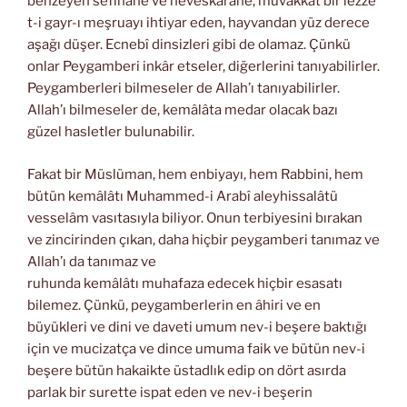
benzeyen sefihâne ve heveskârâne, muvakkat bir lezze
t-i gayr-ı meşruayı ihtiyar eden, hayvandan yüz derece
aşağı düşer. Ecnebî dinsizleri gibi de olamaz. Çünkü
onlar Peygamberi inkâr etseler, diğerlerini tanıyabilirler.
Peygamberleri bilmeseler de Allah’ı tanıyabilirler.
Allah’ı bilmeseler de, kemâlâta medar olacak bazı
güzel hasletler bulunabilir.
Fakat bir Müslüman, hem enbiyayı, hem Rabbini, hem
bütün kemâlâtı Muhammed-i Arabî aleyhissalâtü
vesselâm vasıtasıyla biliyor. Onun terbiyesini bırakan
ve zincirinden çıkan, daha hiçbir peygamberi tanımaz ve
Allah’ı da tanımaz ve
ruhunda kemâlâtı muhafaza edecek hiçbir esasatı
bilemez. Çünkü, peygamberlerin en âhiri ve en
büyükleri ve dini ve daveti umum nev-i beşere baktığı
için ve mucizatça ve dince umuma faik ve bütün nev-i
beşere bütün hakaikte üstadlık edip on dört asırda
parlak bir surette ispat eden ve nev-i beşerin