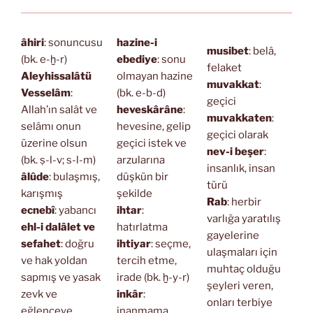
âhiri
: sonuncusu
hazine-i
musibet
: belâ,
(bk. e-ḫ-r)
ebediye
: sonu
felaket
Aleyhissalâtü
olmayan hazine
muvakkat
:
Vesselâm
:
(bk. e-b-d)
geçici
Allah’ın salât ve
heveskârâne
:
muvakkaten
:
selâmı onun
hevesine, gelip
geçici olarak
üzerine olsun
geçici istek ve
nev-i beşer
:
(bk. ṣ-l-v; s-l-m)
arzularına
insanlık, insan
âlûde
: bulaşmış,
düşkün bir
türü
karışmış
şekilde
Rab
: herbir
ecnebî
: yabancı
ihtar
:
varlığa yaratılış
ehl-i dalâlet ve
hatırlatma
gayelerine
sefahet
: doğru
ihtiyar
: seçme,
ulaşmaları için
ve hak yoldan
tercih etme,
muhtaç olduğu
sapmış ve yasak
irade (bk. ḫ-y-r)
şeyleri veren,
zevk ve
inkâr
:
onları terbiye
eğlenceye
inanmama,