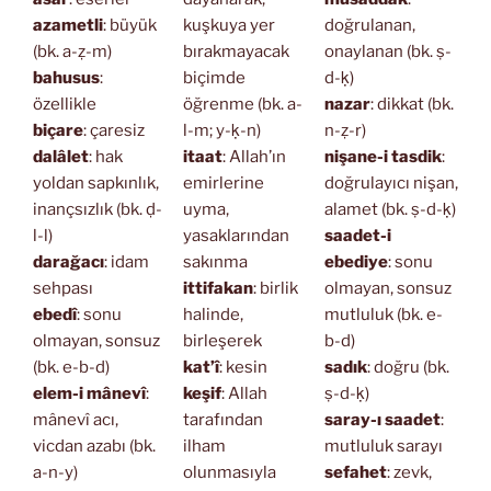
azametli
: büyük
kuşkuya yer
doğrulanan,
(bk. a-ẓ-m)
bırakmayacak
onaylanan (bk. ṣ-
bahusus
:
biçimde
d-ḳ)
özellikle
öğrenme (bk. a-
nazar
: dikkat (bk.
biçare
: çaresiz
l-m; y-ḳ-n)
n-ẓ-r)
dalâlet
: hak
itaat
: Allah’ın
nişane-i tasdik
:
yoldan sapkınlık,
emirlerine
doğrulayıcı nişan,
inançsızlık (bk. ḍ-
uyma,
alamet (bk. ṣ-d-ḳ)
l-l)
yasaklarından
saadet-i
darağacı
: idam
sakınma
ebediye
: sonu
sehpası
ittifakan
: birlik
olmayan, sonsuz
ebedî
: sonu
halinde,
mutluluk (bk. e-
olmayan, sonsuz
birleşerek
b-d)
(bk. e-b-d)
kat’î
: kesin
sadık
: doğru (bk.
elem-i mânevî
:
keşif
: Allah
ṣ-d-ḳ)
mânevî acı,
tarafından
saray-ı saadet
:
vicdan azabı (bk.
ilham
mutluluk sarayı
a-n-y)
olunmasıyla
sefahet
: zevk,