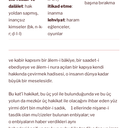
başına bırakma
dalâlet
: hak
itikad etme
:
yoldan sapmış,
inanma
inançsız
lehviyat
: haram
kimseler (bk. n-k-
eğlenceler,
r; ḍ-l-l)
oyunlar
ve kabir kapısını bir âlem-i bâkîye, bir saadet-i
ebediyeye ve âlem-i nura açılan bir kapıya kendi
hakkında çevirmek hadisesi, o insanın dünya kadar
büyük bir meselesidir.
Bu kat’î hakikat, bu üç yol ile bulunduğunda ve bu üç
yolun da mezkûr üç hakikat ile olacağını ihbar eden yüz
yirmi dört bin muhbir-i sadık,
1 ellerinde nişane-i
tasdik olan mu’cizeler bulunan enbiyalar; ve
o enbiyaların haber verdikleri aynı