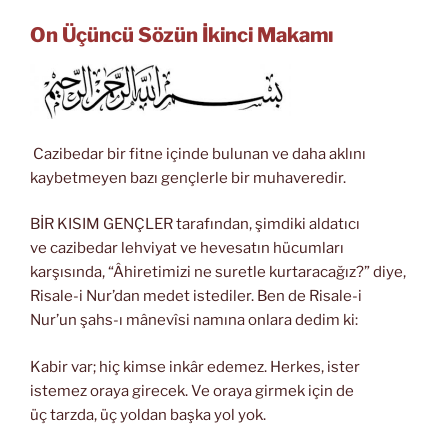
On Üçüncü Sözün İkinci Makamı
Cazibedar bir fitne içinde bulunan ve daha aklını
kaybetmeyen bazı gençlerle bir muhaveredir.
BİR KISIM GENÇLER tarafından, şimdiki aldatıcı
ve cazibedar lehviyat ve hevesatın hücumları
karşısında, “Âhiretimizi ne suretle kurtaracağız?” diye,
Risale-i Nur’dan medet istediler. Ben de Risale-i
Nur’un şahs-ı mânevîsi namına onlara dedim ki:
Kabir var; hiç kimse inkâr edemez. Herkes, ister
istemez oraya girecek. Ve oraya girmek için de
üç tarzda, üç yoldan başka yol yok.