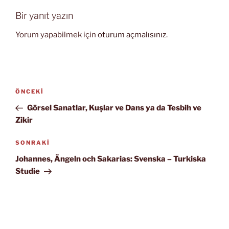
Bir yanıt yazın
Yorum yapabilmek için
oturum açmalısınız
.
Yazı
Önceki
ÖNCEKI
gezinmesi
Yazı
Görsel Sanatlar, Kuşlar ve Dans ya da Tesbih ve
Zikir
Sonraki
SONRAKI
Yazı
Johannes, Ängeln och Sakarias: Svenska – Turkiska
Studie