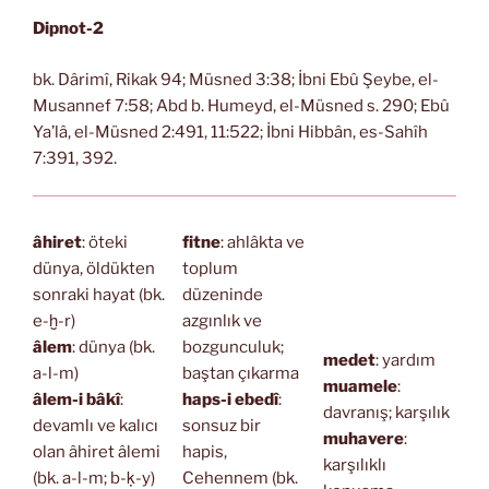
Dipnot-2
bk. Dârimî, Rikak 94; Müsned 3:38; İbni Ebû Şeybe, el-
Musannef 7:58; Abd b. Humeyd, el-Müsned s. 290; Ebû
Ya’lâ, el-Müsned 2:491, 11:522; İbni Hibbân, es-Sahîh
7:391, 392.
âhiret
: öteki
fitne
: ahlâkta ve
dünya, öldükten
toplum
sonraki hayat (bk.
düzeninde
e-ḫ-r)
azgınlık ve
âlem
: dünya (bk.
bozgunculuk;
medet
: yardım
a-l-m)
baştan çıkarma
muamele
:
âlem-i bâkî
:
haps-i ebedî
:
davranış; karşılık
devamlı ve kalıcı
sonsuz bir
muhavere
:
olan âhiret âlemi
hapis,
karşılıklı
(bk. a-l-m; b-ḳ-y)
Cehennem (bk.