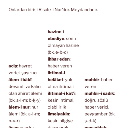
Onlardan birisi Risale-i Nur’dur. Meydandadır.
hazine-i
ebediye
: sonu
olmayan hazine
(bk. e-b-d)
ihbar eden
:
acip
: hayret
haber veren
verici, şaşırtıcı
ihtimal-i
âlem-i bâkî
:
helâket
: yok
muhbir
: haber
devamlı ve kalıcı
olma ihtimali
veren
olan âhiret âlemi
ihtimal-i kat’î
:
muhbir-i sadık
:
(bk. a-l-m; b-ḳ-y)
kesin ihtimal,
doğru sözlü
âlem-i nur
: nur
olabilirlik
haber verici,
âlemi (bk. a-l-m;
ilmelyakin
:
peygamber (bk.
n-v-r)
kesin bilgiye
ṣ-d-ḳ)
âsar
: eserler
dayanarak,
musaddak
: