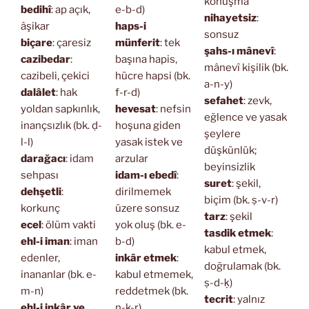
konuşma
bedihî
: ap açık,
e-b-d)
nihayetsiz
:
âşikar
haps-i
sonsuz
biçare
: çaresiz
münferit
: tek
şahs-ı mânevî
:
cazibedar
:
başına hapis,
mânevî kişilik (bk.
cazibeli, çekici
hücre hapsi (bk.
a-n-y)
dalâlet
: hak
f-r-d)
sefahet
: zevk,
yoldan sapkınlık,
hevesat
: nefsin
eğlence ve yasak
inançsızlık (bk. ḍ-
hoşuna giden
şeylere
l-l)
yasak istek ve
düşkünlük;
darağacı
: idam
arzular
beyinsizlik
sehpası
idam-ı ebedî
:
suret
: şekil,
dehşetli
:
dirilmemek
biçim (bk. ṣ-v-r)
korkunç
üzere sonsuz
tarz
: şekil
ecel
: ölüm vakti
yok oluş (bk. e-
tasdik etmek
:
ehl-i iman
: iman
b-d)
kabul etmek,
edenler,
inkâr etmek
:
doğrulamak (bk.
inananlar (bk. e-
kabul etmemek,
ṣ-d-ḳ)
m-n)
reddetmek (bk.
tecrit
: yalnız
ehl-i inkâr ve
n-k-r)