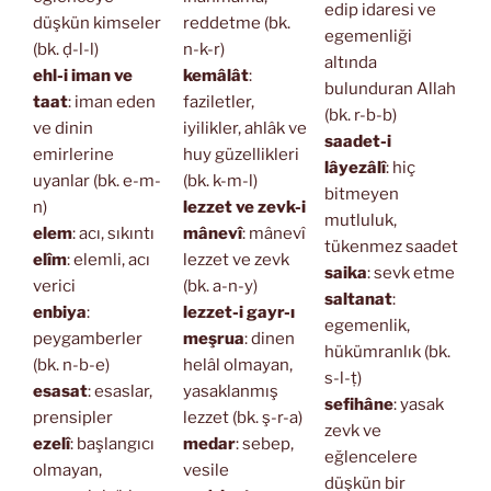
edip idaresi ve
düşkün kimseler
reddetme (bk.
egemenliği
(bk. ḍ-l-l)
n-k-r)
altında
ehl-i iman ve
kemâlât
:
bulunduran Allah
taat
: iman eden
faziletler,
(bk. r-b-b)
ve dinin
iyilikler, ahlâk ve
saadet-i
emirlerine
huy güzellikleri
lâyezâlî
: hiç
uyanlar (bk. e-m-
(bk. k-m-l)
bitmeyen
n)
lezzet ve zevk-i
mutluluk,
elem
: acı, sıkıntı
mânevî
: mânevî
tükenmez saadet
elîm
: elemli, acı
lezzet ve zevk
saika
: sevk etme
verici
(bk. a-n-y)
saltanat
:
enbiya
:
lezzet-i gayr-ı
egemenlik,
peygamberler
meşrua
: dinen
hükümranlık (bk.
(bk. n-b-e)
helâl olmayan,
s-l-ṭ)
esasat
: esaslar,
yasaklanmış
sefihâne
: yasak
prensipler
lezzet (bk. ş-r-a)
zevk ve
ezelî
: başlangıcı
medar
: sebep,
eğlencelere
olmayan,
vesile
düşkün bir