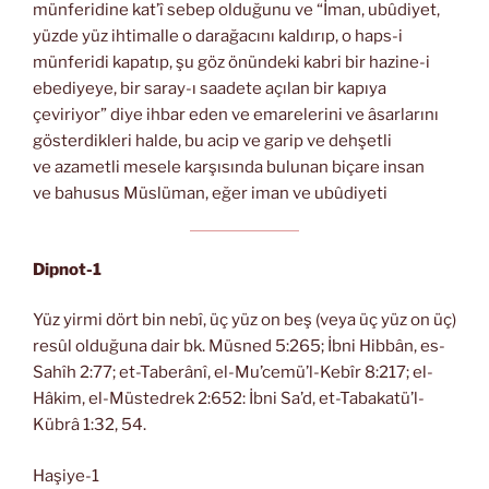
münferidine kat’î sebep olduğunu ve “İman, ubûdiyet,
yüzde yüz ihtimalle o darağacını kaldırıp, o haps-i
münferidi kapatıp, şu göz önündeki kabri bir hazine-i
ebediyeye, bir saray-ı saadete açılan bir kapıya
çeviriyor” diye ihbar eden ve emarelerini ve âsarlarını
gösterdikleri halde, bu acip ve garip ve dehşetli
ve azametli mesele karşısında bulunan biçare insan
ve bahusus Müslüman, eğer iman ve ubûdiyeti
Dipnot-1
Yüz yirmi dört bin nebî, üç yüz on beş (veya üç yüz on üç)
resûl olduğuna dair bk. Müsned 5:265; İbni Hibbân, es-
Sahîh 2:77; et-Taberânî, el-Mu’cemü’l-Kebîr 8:217; el-
Hâkim, el-Müstedrek 2:652: İbni Sa’d, et-Tabakatü’l-
Kübrâ 1:32, 54.
Haşiye-1