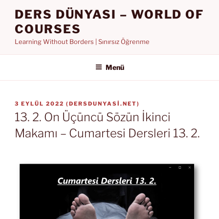
İçeriğe
DERS DÜNYASI – WORLD OF
geç
COURSES
Learning Without Borders | Sınırsız Öğrenme
Menü
YAYIM
3 EYLÜL 2022
(
DERSDUNYASI.NET
)
TARIHI
13. 2. On Üçüncü Sözün İkinci
Makamı – Cumartesi Dersleri 13. 2.