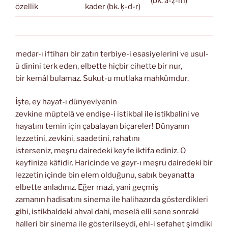
(bk. a-ẓ-m)
özellik
kader (bk. ḳ-d-r)
medar-ı iftiharı bir zatın terbiye-i esasiyelerini ve usul-
ü dinini terk eden, elbette hiçbir cihette bir nur,
bir kemâl bulamaz. Sukut-u mutlaka mahkûmdur.
İşte, ey hayat-ı dünyeviyenin
zevkine müptelâ ve endişe-i istikbal ile istikbalini ve
hayatını temin için çabalayan biçareler! Dünyanın
lezzetini, zevkini, saadetini, rahatını
isterseniz, meşru dairedeki keyfe iktifa ediniz. O
keyfinize kâfidir. Haricinde ve gayr-ı meşru dairedeki bir
lezzetin içinde bin elem olduğunu, sabık beyanatta
elbette anladınız. Eğer mazi, yani geçmiş
zamanın hadisatını sinema ile halihazırda gösterdikleri
gibi, istikbaldeki ahval dahi, meselâ elli sene sonraki
halleri bir sinema ile gösterilseydi, ehl-i sefahet şimdiki