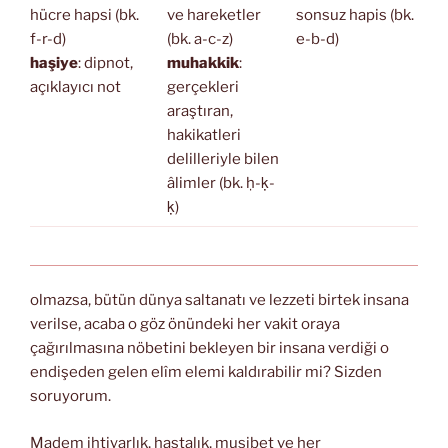
hücre hapsi (bk.
ve hareketler
sonsuz hapis (bk.
f-r-d)
(bk. a-c-z)
e-b-d)
haşiye
: dipnot,
muhakkik
:
açıklayıcı not
gerçekleri
araştıran,
hakikatleri
delilleriyle bilen
âlimler (bk. ḥ-ḳ-
ḳ)
olmazsa, bütün dünya saltanatı ve lezzeti birtek insana
verilse, acaba o göz önündeki her vakit oraya
çağırılmasına nöbetini bekleyen bir insana verdiği o
endişeden gelen elîm elemi kaldırabilir mi? Sizden
soruyorum.
Madem ihtiyarlık, hastalık, musibet ve her