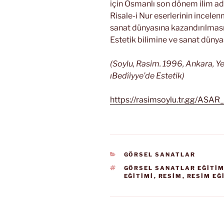
için Osmanlı son dönem ilim a
Risale-i Nur eserlerinin incelenm
sanat dünyasına kazandırılmasın
Estetik bilimine ve sanat dünyas
(Soylu, Rasim. 1996, Ankara, Ye
ıBedîiyye’de Estetik)
https://rasimsoylu.tr.gg/ASA
KATEGORILER
GÖRSEL SANATLAR
ETIKETLER
GÖRSEL SANATLAR EĞİTİM
EĞİTİMİ
,
RESİM
,
RESİM EĞ