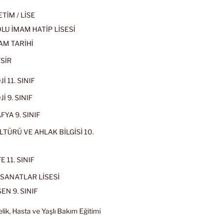
İM / LİSE
U İMAM HATİP LİSESİ
AM TARİHİ
SİR
İ 11. SINIF
İ 9. SINIF
YA 9. SINIF
LTÜRÜ VE AHLAK BİLGİSİ 10.
 11. SINIF
SANATLAR LİSESİ
EN 9. SINIF
lik, Hasta ve Yaşlı Bakım Eğitimi