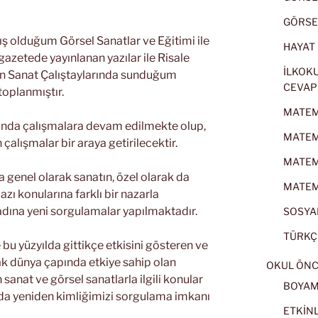
GÖRSEL
ış olduğum Görsel Sanatlar ve Eğitimi ile
HAYAT B
e gazetede yayınlanan yazılar ile Risale
İLKOKU
n Sanat Çalıştaylarında sunduğum
CEVAP
toplanmıştır.
MATEMA
nında çalışmalara devam edilmekte olup,
MATEMA
çalışmalar bir araya getirilecektir.
MATEMA
a genel olarak sanatın, özel olarak da
MATEMA
azı konularına farklı bir nazarla
adına yeni sorgulamalar yapılmaktadır.
SOSYAL
TÜRKÇE
 bu yüzyılda gittikçe etkisini gösteren ve
ak dünya çapında etkiye sahip olan
OKUL ÖNC
 sanat ve görsel sanatlarla ilgili konular
BOYA
ında yeniden kimliğimizi sorgulama imkanı
ETKİNL