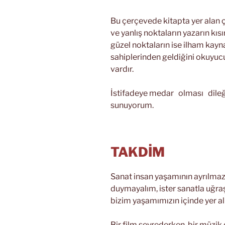
Bu çerçevede kitapta yer alan ç
ve yanlış noktaların yazarın kısı
güzel noktaların ise ilham kayn
sahiplerinden geldiğini okuyu
vardır.
İstifadeye medar olması dileğ
sunuyorum.
TAKDİM
Sanat insan yaşamının ayrılmaz b
duymayalım, ister sanatla uğra
bizim yaşamımızın içinde yer alı
Bir film seyrederken, bir müzik 