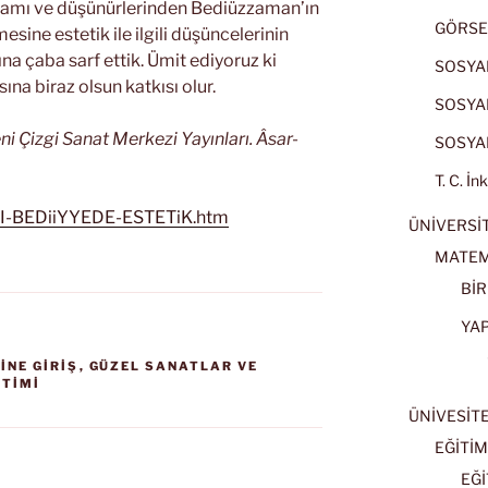
damı ve düşünürlerinden Bediüzzaman’ın
GÖRSE
esine estetik ile ilgili düşüncelerinin
a çaba sarf ettik. Ümit ediyoruz ki
SOSYAL
ına biraz olsun katkısı olur.
SOSYAL
ni Çizgi Sanat Merkezi Yayınları. Âsar-
SOSYAL
T. C. İn
R_I-BEDiiYYEDE-ESTETiK.htm
ÜNİVERSİT
MATEM
BİR
YA
İNE GİRİŞ
,
GÜZEL SANATLAR VE
İTİMİ
ÜNİVESİT
EĞİTİM
EĞİ