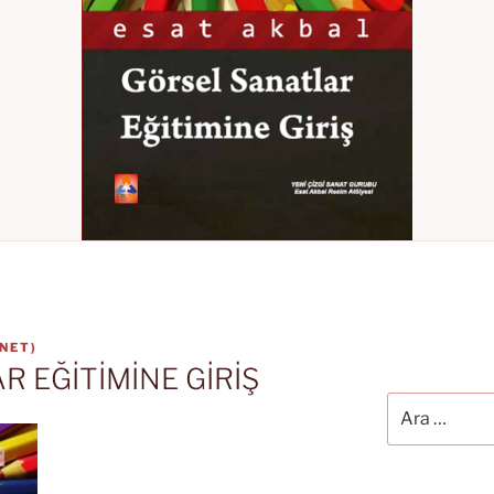
.NET
)
 EĞİTİMİNE GİRİŞ
Ara: