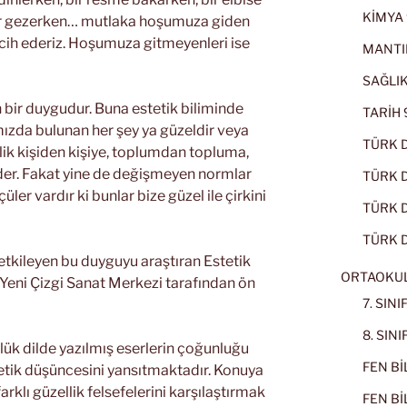
KİMYA 
 eser gezerken… mutlaka hoşumuza giden
ercih ederiz. Hoşumuza gitmeyenleri ise
MANTI
SAĞLIK
n bir duygudur. Buna estetik biliminde
TARİH 9
fımızda bulunan her şey ya güzeldir veya
TÜRK D
inlik kişiden kişiye, toplumdan topluma,
 eder. Fakat yine de değişmeyen normlar
TÜRK Dİ
ler vardır ki bunlar bize güzel ile çirkini
TÜRK Dİ
TÜRK D
i etkileyen bu duyguyu araştıran Estetik
ORTAOKU
 Yeni Çizgi Sanat Merkezi tarafından ön
7. SIN
8. SIN
ük dilde yazılmış eserlerin çoğunluğu
FEN BİL
etik düşüncesini yansıtmaktadır. Konuya
rklı güzellik felsefelerini karşılaştırmak
FEN BİL