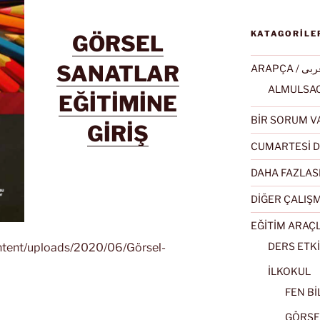
KATAGORİLE
GÖRSEL
SANATLAR
ARAPÇA / ى
EĞİTİMİNE
BİR SORUM V
GİRİŞ
CUMARTESİ D
DAHA FAZLAS
DİĞER ÇALIŞ
EĞİTİM ARAÇ
DERS ETKİ
ontent/uploads/2020/06/Görsel-
İLKOKUL
FEN BİL
GÖRSEL