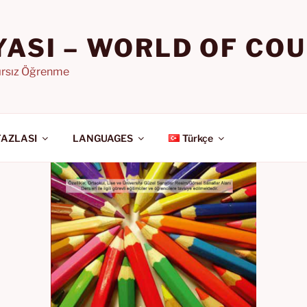
YASI – WORLD OF CO
nırsız Öğrenme
FAZLASI
LANGUAGES
Türkçe