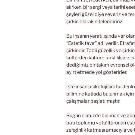
alırken, bir sergi veya tarihi
şeyleri güzel diye severiz ve t
çirkin olarak nitelendiririz.
Bu insanın yaratılışında var ola
“Estetik tavır” adı verilir. Etra
çirkindir. Tabii güzellik ve çirk
kültürden kültüre farklılık arz
dediğimiz bir takım evrensel ölçü
ayırt etmede yol gösterirler.
İşte insan psikolojisini bu denl
bilimine katkıda bulunmak için
çalışmalar başlatılmıştır.
Bugün elimizde bulunan ve günl
batı toplumu ve kültürünün est
zenginlik katması amacıyla ve fa