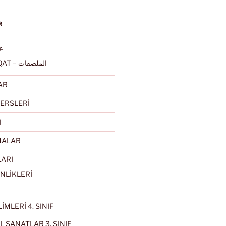
R
عرب
ALMULSAQAT – الملصقات
AR
ERSLERİ
I
MALAR
LARI
NLİKLERİ
İMLERİ 4. SINIF
 SANATLAR 3. SINIF