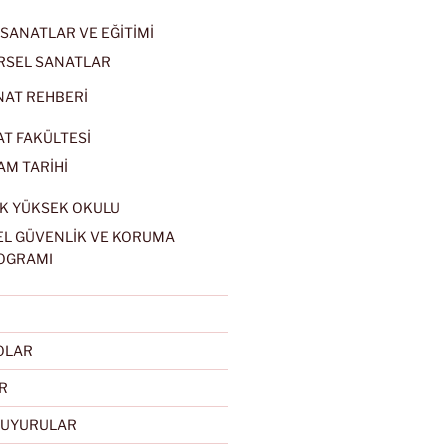
SANATLAR VE EĞİTİMİ
RSEL SANATLAR
NAT REHBERİ
AT FAKÜLTESİ
AM TARİHİ
K YÜKSEK OKULU
EL GÜVENLİK VE KORUMA
OGRAMI
EOLAR
R
DUYURULAR