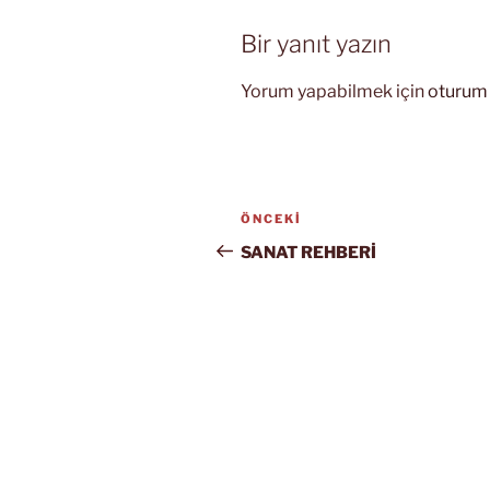
Bir yanıt yazın
Yorum yapabilmek için
oturum 
Yazı
Önceki
ÖNCEKI
gezinmesi
Yazı
SANAT REHBERİ