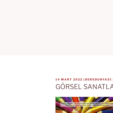
YAYIM
14 MART 2022
(
DERSDUNYASI
TARIHI
GÖRSEL SANATLAR