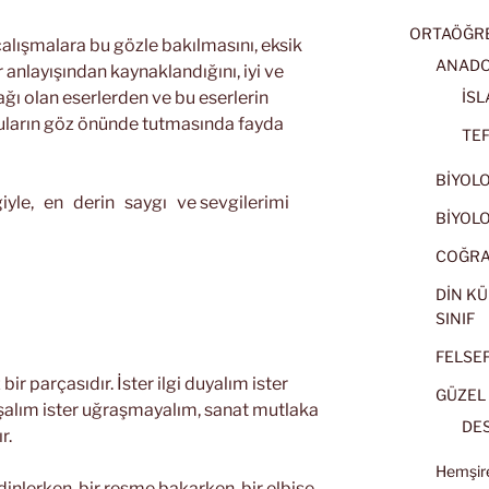
ORTAÖĞRET
alışmalara bu gözle bakılmasını, eksik
ANADOL
r anlayışından kaynaklandığını, iyi ve
ağı olan eserlerden ve bu eserlerin
İSL
cuların göz önünde tutmasında fayda
TEF
BİYOLOJ
iyle, en derin saygı ve sevgilerimi
BİYOLOJ
COĞRAF
DİN KÜ
SINIF
FELSEFE
ir parçasıdır. İster ilgi duyalım ister
GÜZEL 
şalım ister uğraşmayalım, sanat mutlaka
DES
r.
Hemşire
dinlerken, bir resme bakarken, bir elbise