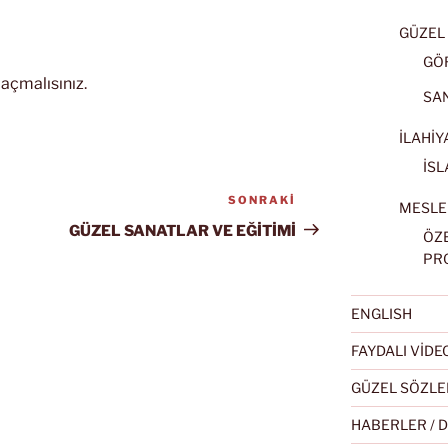
GÜZEL 
GÖ
açmalısınız
.
SA
İLAHİY
İSL
SONRAKI
Sonraki
MESLE
Yazı
GÜZEL SANATLAR VE EĞİTİMİ
ÖZ
PR
ENGLISH
FAYDALI VİD
GÜZEL SÖZLE
HABERLER / 