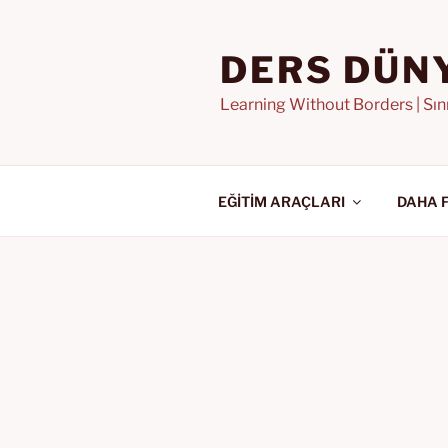
İçeriğe
geç
DERS DÜN
Learning Without Borders | Sı
EĞİTİM ARAÇLARI
DAHA 