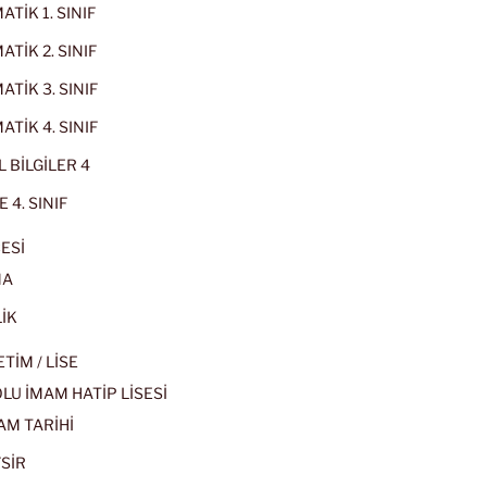
TİK 1. SINIF
TİK 2. SINIF
TİK 3. SINIF
TİK 4. SINIF
 BİLGİLER 4
 4. SINIF
ESİ
MA
İK
İM / LİSE
U İMAM HATİP LİSESİ
AM TARİHİ
SİR