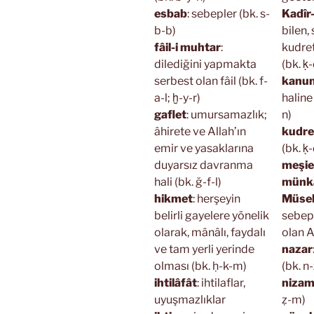
esbab
: sebepler (bk. s-
Kadîr-
b-b)
bilen,
fâil-i muhtar
:
kudret
dilediğini yapmakta
(bk. ḳ-
serbest olan fâil (bk. f-
kanun
a-l; ḫ-y-r)
haline
gaflet
: umursamazlık;
n)
âhirete ve Allah’ın
kudre
emir ve yasaklarına
(bk. ḳ-
duyarsız davranma
meşie
hali (bk. ğ-f-l)
münk
hikmet
: herşeyin
Müseb
belirli gayelere yönelik
sebepl
olarak, mânâlı, faydalı
olan A
ve tam yerli yerinde
nazar
olması (bk. ḥ-k-m)
(bk. n-
ihtilâfât
: ihtilaflar,
niza
uyuşmazlıklar
ẓ-m)