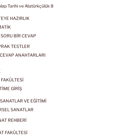
kılap Tarihi ve Atatürkçülük 8
EYE HAZIRLIK
ATİK
 SORU BİR CEVAP
PRAK TESTLER
CEVAP ANAHTARLARI
E
 FAKÜLTESİ
TİME GİRİŞ
SANATLAR VE EĞİTİMİ
RSEL SANATLAR
NAT REHBERİ
AT FAKÜLTESİ