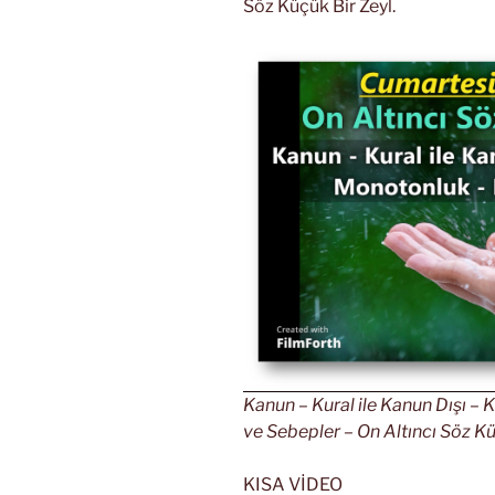
Söz Küçük Bir Zeyl.
Kanun – Kural ile Kanun Dışı –
ve Sebepler – On Altıncı Söz Küç
KISA VİDEO