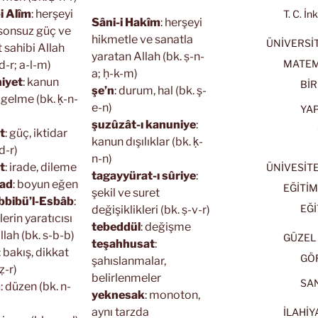
i Alîm
: herşeyi
T. C. İn
Sâni-i Hakîm
: herşeyi
 sonsuz güç ve
hikmetle ve sanatla
ÜNİVERSİT
 sahibi Allah
yaratan Allah (bk. ṣ-n-
MATEM
d-r; a-l-m)
a; ḥ-k-m)
iyet
: kanun
BİR
şe’n
: durum, hal (bk. ş-
 gelme (bk. ḳ-n-
e-n)
YA
şuzûzât-ı kanuniye
:
t
: güç, iktidar
kanun dışılıklar (bk. ḳ-
d-r)
n-n)
t
: irade, dileme
ÜNİVESİT
tagayyürat-ı sûriye
:
ad
: boyun eğen
EĞİTİM
şekil ve suret
bibü’l-Esbâb
:
EĞİ
değişiklikleri (bk. ṣ-v-r)
erin yaratıcısı
tebeddül
: değişme
llah (bk. s-b-b)
GÜZEL 
teşahhusat
:
: bakış, dikkat
GÖ
şahıslanmalar,
ẓ-r)
belirlenmeler
SA
m
: düzen (bk. n-
yeknesak
: monoton,
aynı tarzda
İLAHİY