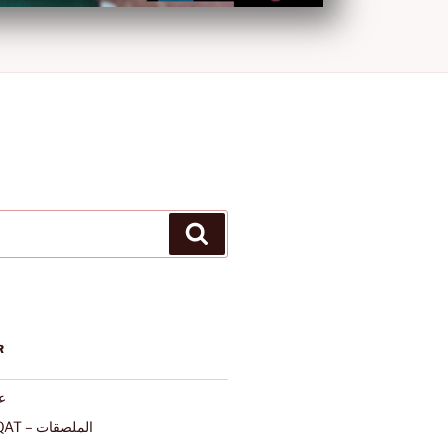
Ara
R
عرب
ALMULSAQAT – الملصقات