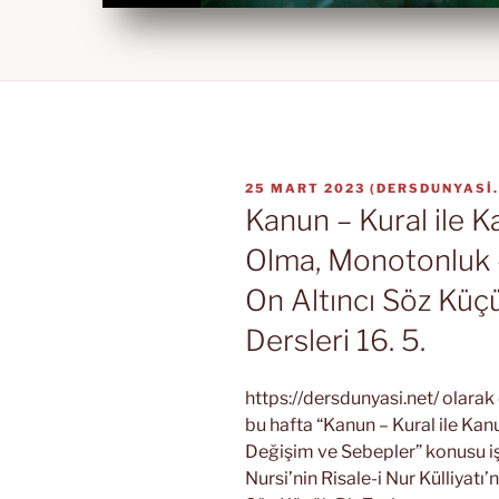
YAYIM
25 MART 2023
(
DERSDUNYASI
TARIHI
Kanun – Kural ile Ka
Olma, Monotonluk 
On Altıncı Söz Küç
Dersleri 16. 5.
https://dersdunyasi.net/ olara
bu hafta “Kanun – Kural ile Kan
Değişim ve Sebepler” konusu i
Nursi’nin Risale-i Nur Külliyatı