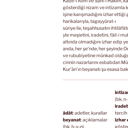
Kadîr-i Alîm ve Sâni-i Hakîm, k
gösterdiği nizam ve intizamla k
işine karışmadığını izhar ettiği 
harikalarıyla, tagayyürat-ı
sûriye ile, teşahhusatın ihtilâf
yle meşietini, iradetini, fâil-i m
altında olmadığını izhar edip y
anda, her şe’nde, her şeyinde 
ve rububiyetine münkad olduğun
cinnin nazarlarını esbabdan Mü
Kur’ân’ın beyanatı şu esasa bak
intiz
(bk. n
iradet
âdât
: adetler, kurallar
tercih 
beyanat
: açıklamalar
izhar
(bk. b-y-n)
göster