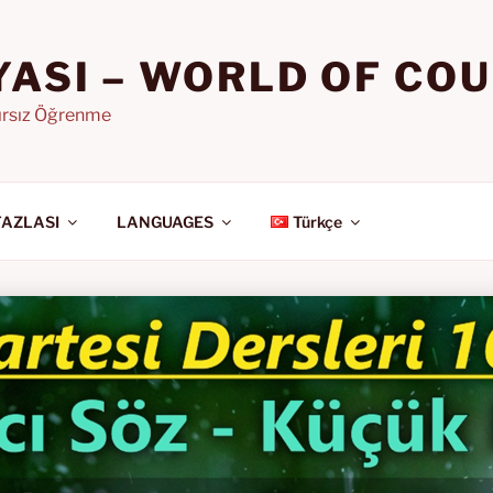
YASI – WORLD OF CO
nırsız Öğrenme
FAZLASI
LANGUAGES
Türkçe