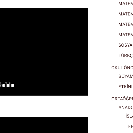
MATEMA
MATEMA
MATEMA
MATEMA
SOSYAL
TÜRKÇE
OKUL ÖNC
BOYA
ETKİNL
ORTAÖĞRET
ANADOL
İSL
TEF