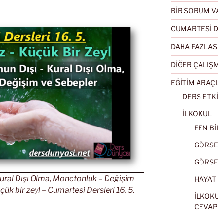
BİR SORUM V
CUMARTESİ D
DAHA FAZLAS
DİĞER ÇALIŞ
EĞİTİM ARAÇ
DERS ETKİ
İLKOKUL
FEN BİL
GÖRSEL
GÖRSEL
 Kural Dışı Olma, Monotonluk – Değişim
HAYAT B
ük bir zeyl – Cumartesi Dersleri 16. 5.
İLKOKU
CEVAP