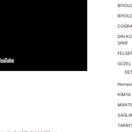
BİYOLOJ
BİYOLOJ
COĞRAF
DİN KÜ
SINIF
FELSEFE
GÜZEL 
DES
Hemşire
KİMYA 
MANTI
SAĞLIK
TARİH 9