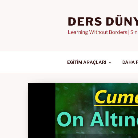
İçeriğe
geç
DERS DÜN
Learning Without Borders | Sı
EĞİTİM ARAÇLARI
DAHA 