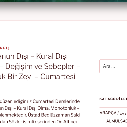
.NET
)
nun Dışı – Kural Dışı
Ara:
– Değişim ve Sebepler –
ük Bir Zeyl – Cumartesi
KATAGORİLE
k düzenlediğimiz Cumartesi Derslerinde
un Dışı – Kural Dışı Olma, Monotonluk –
ARAPÇA / ى
şlenmektedir. Üstad Bediüzzaman Said
’ndan Sözler isimli eserinden On Altıncı