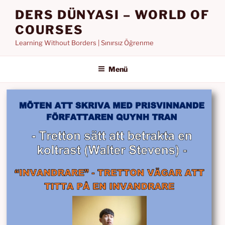
İçeriğe
DERS DÜNYASI – WORLD OF
geç
COURSES
Learning Without Borders | Sınırsız Öğrenme
Menü