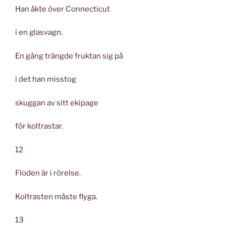
Han åkte över Connecticut
i en glasvagn.
En gång trängde fruktan sig på
i det han misstog
skuggan av sitt ekipage
för koltrastar.
12
Floden är i rörelse.
Koltrasten måste flyga.
13