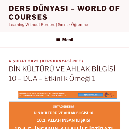
İçeriğe
DERS DÜNYASI – WORLD OF
geç
COURSES
Learning Without Borders | Sınırsız Öğrenme
Menü
YAYIM
4 ŞUBAT 2022
(
DERSDUNYASI.NET
)
TARIHI
DİN KÜLTÜRÜ VE AHLAK BİLGİSİ
10 – DUA – Etkinlik Örneği 1