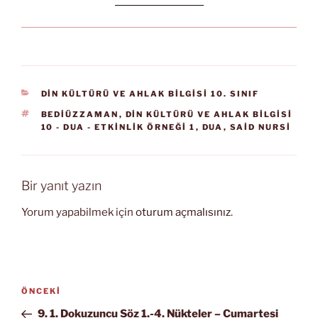
KATEGORILER
DİN KÜLTÜRÜ VE AHLAK BİLGİSİ 10. SINIF
ETIKETLER
BEDIÜZZAMAN
,
DİN KÜLTÜRÜ VE AHLAK BİLGİSİ
10 - DUA - ETKINLIK ÖRNEĞI 1
,
DUA
,
SAID NURSI
Bir yanıt yazın
Yorum yapabilmek için
oturum açmalısınız
.
Yazı
Önceki
ÖNCEKI
gezinmesi
Yazı
9. 1. Dokuzuncu Söz 1.-4. Nükteler – Cumartesi