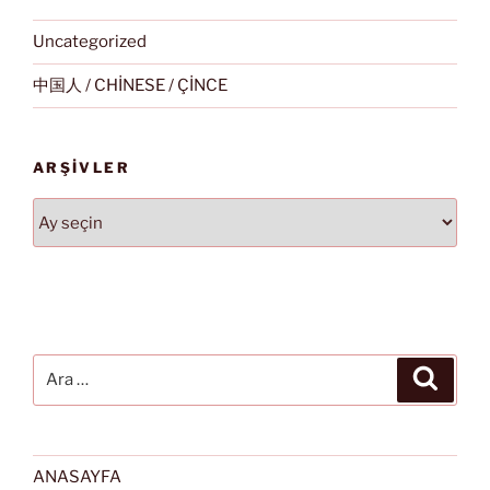
Uncategorized
中国人 / CHİNESE / ÇİNCE
ARŞIVLER
Arşivler
Ara:
Ara
ANASAYFA