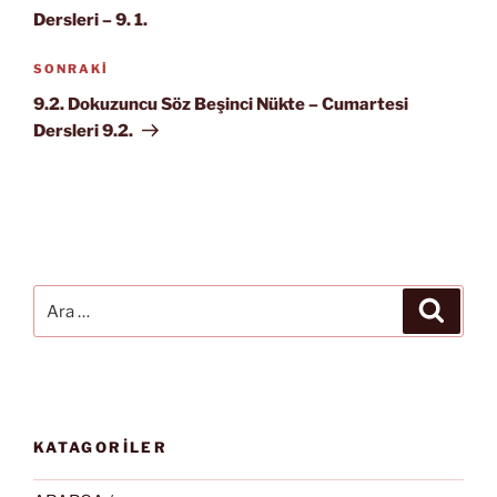
Dersleri – 9. 1.
Sonraki
SONRAKI
Yazı
9.2. Dokuzuncu Söz Beşinci Nükte – Cumartesi
Dersleri 9.2.
Ara:
Ara
KATAGORİLER